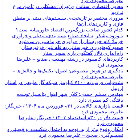
علیرضا محمودی فرد
معاون اقتصادی استانداری تهران: مشکلی در تامین مرغ
نداریم
مروری مختصر بر تاریخچه‌ی سیستم‌های مبتنی‌بر منطق
فازی و کاربردهای آن‌ها
کدام کشور صاحب بزرگ‌ترین اقتصاد خاورمیانه است؟
با ورود نیشکر به ایجاد صنایع بسته‌بندی، تبدیلی و فرآوری
خرما؛ کام خوزستان از فرآوری خرما شیرین می‌شود
صعود کوهنوردان خوزستانی به قله لنین قرقیزستان
راه اندازی تالار گفتگوی بازی سوپر استار
کاربردهای کامپیوتر در رشته مهندسی صنایع – علیرضا
محمودی فرد
یادگیری در هوش مصنوعی: اصول، تکنیک‌ها و چالش‌ها –
علیرضا محمودی فرد
نشت‌یابی قریب به ۷۴۰۰ کیلومتر شبکه گاز طبیعی در استان
اردبیل
مهندس مسلم احمدی: کلان شهر اهواز پتانسیل توسعه
یافتگی کم نظیری دارد.
قیمت بازارهای کالایی در ۳۱م فروردین ماه ۱۴۰۴ / خبرنگار:
علیرضا محمودی فرد
قیمت دلار در ۳۰م اسفندماه ۱۴۰۳ / خبرنگار: علیرضا
محمودی فرد
امکان وقوع بدتر از بد، توجه به احتمال شکست، واقع‌بینی و
تصمیم‌گیری صحیح – علیرضا محمودی فرد