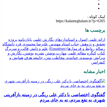
لینک کوتاه :
https://kalameghalam.ir/?p=6305
برچسب ها
ارائه علمی
اصول و استانداردهای نگارش علمی
پایان‌نامه
پروژه
تحقیق و پژوهش
جناب استاد مهندس علیرضا محمودی فرد
دانشگاه
رساله
روابط و فرمول‌ها (Equations)
علم و دانش
قالب و سربرگ
کتاب
کنگره
مقاله علمی
مهارت نوشتن
نشریه
نوشتن، نگارش و
ویرایش
نویسنده، خواننده، مخاطب متن، جامعه هدف
همایش و
کنفرانس
اخبار مشابه
گفتگوی اختصاصی با دکتر علی ریگی در زمینه بازآفرینی
شهری به نفع مردم، نه به جای مردم