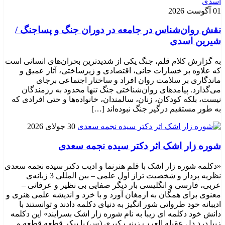
01 آگوست 2026
نقش روان‌شناس در جامعه در دوران جنگ و پساجنگ /
شیرین اسدی
به گزارش کلام قلم، جنگ یکی از شدیدترین بحران‌های انسانی است
که علاوه بر خسارات جانی، اقتصادی و زیرساختی، آثار عمیق و
ماندگاری بر سلامت روان افراد و ساختار اجتماعی برجای
می‌گذارد. پیامدهای روان‌شناختی جنگ تنها محدود به رزمندگان
نیست، بلکه کودکان، زنان، سالمندان، خانواده‌ها و حتی افرادی که
به طور مستقیم درگیر جنگ نبوده‌اند […]
30 جولای 2026
شوره زار اشک اثر دکتر سیده نجمه سعدی
«دکلمه شوره زار اشک با قلم هنرنما و ادیب دکتر سیده نجمه سعدی
نظریه پرداز و شخصیت تراز اول علمی – بین المللی 3 زبانه‌ی
عربی، فارسی و انگلیسی بار دیگر صفایی بی نظیر و عرفانی –
معنوی برای همگان به ارمغان آورد و با خرد و اندیشه علمی هنری و
ادیبانه خود طرواتی شور انگیز به دنیای دکلمه دادند و توانستند با
دانش خود دکلمه ای زیبا به نام شوره زار اشک بسرایند» این دکلمه
زیبا درد دل عقیله العرب زینب کبری (س) با پیکر قطعه قطعه و