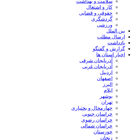
سلامت و بهداشت
کار و اشتغال
حقوقی و قضایی
گردشگری
ورزشی
بین الملل
ارسال مطلب
یادداشت
گزارش و گفتگو
اخبار استان ها
آذربایجان شرقی
آذربایجان غربی
اردبیل
اصفهان
البرز
ایلام
بوشهر
تهران
چهارمحال و بختیاری
خراسان جنوبی
خراسان رضوی
خراسان شمالی
خوزستان
زنجان