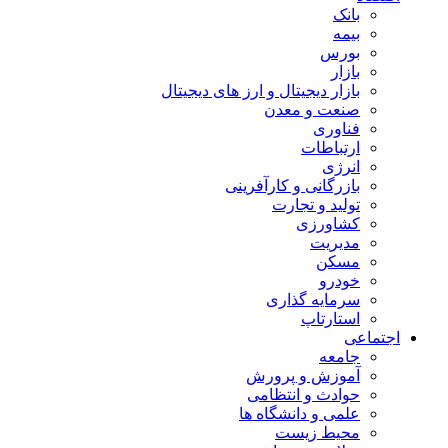
بانک
بیمه
بورس
بازار
بازار دیجیتال و ارز های دیجیتال
صنعت و معدن
فناوری
ارتباطات
انرژی
بازرگانی و کارآفرینی
تولید و تجارت
کشاورزی
مدیریت
مسکن
خودرو
سرمایه گذاری
استارتاپ
اجتماعی
جامعه
آموزش و پرورش
حوادث و انتظامی
علمی و دانشگاه ها
محیط زیست