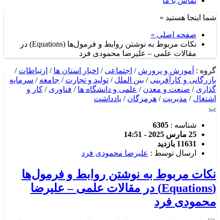
تماس با ما
شما اینجا هستید »
صفحه اصلی »
نکات مربوط به نوشتن روابط و فرمول‌ها (Equations) در
مقالات علمی – علیرضا محمودی فرد
گروه :
آموزش و پرورش
/
اجتماعی
/
اخبار استان ها
/
ارتباطات
/
بازرگانی و کارآفرینی
/
بین الملل
/
تولید و تجارت
/
جامعه
/
سرمایه
گذاری
/
صنعت و معدن
/
علمی و دانشگاه ها
/
فناوری
/
کار و
اشتغال
/
مدیریت
/
هرمزگان
/
یادداشت
پ
شناسه :
6305
25 مارس 2025 - 14:51
11631 بازدید
ارسال توسط :
علیرضا محمودی فرد
نکات مربوط به نوشتن روابط و فرمول‌ها
(Equations) در مقالات علمی – علیرضا
محمودی فرد