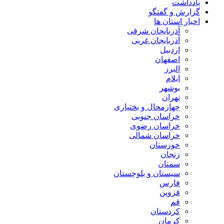
یادداشت
گزارش و گفتگو
اخبار استان ها
آذربایجان شرقی
آذربایجان غربی
اردبیل
اصفهان
البرز
ایلام
بوشهر
تهران
چهارمحال و بختیاری
خراسان جنوبی
خراسان رضوی
خراسان شمالی
خوزستان
زنجان
سمنان
سیستان و بلوچستان
فارس
قزوین
قم
کردستان
کرمان