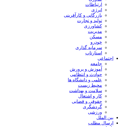
ارتباطات
انرژی
بازرگانی و کارآفرینی
تولید و تجارت
کشاورزی
مدیریت
مسکن
خودرو
سرمایه گذاری
استارتاپ
اجتماعی
جامعه
آموزش و پرورش
حوادث و انتظامی
علمی و دانشگاه ها
محیط زیست
سلامت و بهداشت
کار و اشتغال
حقوقی و قضایی
گردشگری
ورزشی
بین الملل
ارسال مطلب