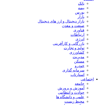
بانک
بیمه
بورس
بازار
بازار دیجیتال و ارز های دیجیتال
صنعت و معدن
فناوری
ارتباطات
انرژی
بازرگانی و کارآفرینی
تولید و تجارت
کشاورزی
مدیریت
مسکن
خودرو
سرمایه گذاری
استارتاپ
اجتماعی
جامعه
آموزش و پرورش
حوادث و انتظامی
علمی و دانشگاه ها
محیط زیست