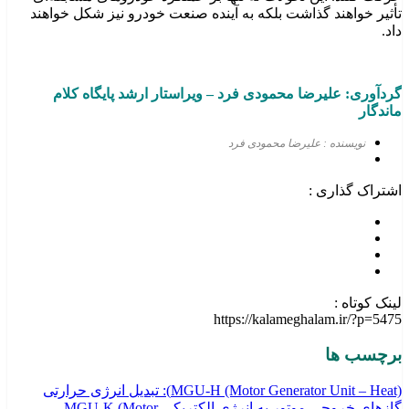
تأثیر خواهند گذاشت بلکه به آینده صنعت خودرو نیز شکل خواهند
داد.
گردآوری: علیرضا محمودی
فرد
–
ویراستار ارشد پایگاه کلام
ماندگار
نویسنده : علیرضا محمودی فرد
اشتراک گذاری :
لینک کوتاه :
https://kalameghalam.ir/?p=5475
برچسب ها
MGU-H (Motor Generator Unit – Heat)): تبدیل انرژی حرارتی
گازهای خروجی موتور به انرژی الکتریکی
MGU-K (Motor