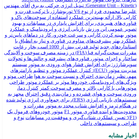
Generator Unit – Kinetic): تبدیل انرژی حرکتی به برق
آقای مهندس
علیرضا محمودی فرد
از نوع V6 توربوشارژ، با ترکیب قدرت و
کارایی بالا، ارائه بهینه‌ترین عملکرد
استفاده از سوخت‌های پاک و
فناوری‌های هیبریدی، برای افزایش پایداری در مسابقات و بهبود
تصویر عمومی این ورزش
بازیابی انرژی و آیرودینامیک و عملکرد
موتور
بهینه کردن کارایی و سرعت خودرو، کار در دماهای پایین‌تر و
عملکرد بهتر
پیشرفت‌های مداوم در فناوری و نیاز به انطباق با
استانداردهای جدید
تولید قدرتی بیش از 1000 اسب بخار
رعایت
مقررات سخت‌گیرانه فیا (FIA) در زمینه مصرف سوخت و آلایندگی
ساختار و اجزای موتور، فناوری‌های پیشرفته و چالش‌ها و تحولات
سوپرشارژر: برای افزایش فشار هوای ورودی به موتور
سیستم
مدیریت موتور (ECU): کنترل عملکرد موتور و تنظیم پارامترهای
مهم، نظیر زمان‌بندی احتراق و نسبت سوخت به هوا
طراحی موتو و
ویژگی‌های آیرودینامیکی خودروها موثر بر عملکرد موتور
طراحی
موتورهایی با کارایی بالاتر و مصرف سوخت کمتر
کنترل دما،
ورودی سوخت و هوای فشرده و زمان‌بندی دقیق احتراق
مجهز به
سیستم‌های بازیابی انرژی (ERS)، برای جمع‌آوری انرژی تولید شده
در هنگام ترمز و افزایش شتاب مجدد به موتور
مقررات و
محدودیت‌ها و آینده فناوری موتور F1
موتور خودروهای فرمول یک
(F1)؛ تعیین عملکرد، شتاب‌گیری و موفقیت در مسابقات
نوع و
طراحی و سیستم‌های داخلی
اخبار مشابه