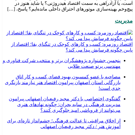
است، یا آزادراهی به سمت اقتصاد هیدروژنی؟ یا شاید هنوز در
پیچ‌وخم بهینه‌سازی موتورهای احتراق داخلی مانده‌ایم؟ پاسخ، […]
مدیریت
اقتصاد روزمره: کسب‌ و کارهای کوچک در تنگنای بقا؛ اقتصاد از
پایین چگونه فرسایش پیدا می کند؟
پنجمین جشنواره پژوهشگران برتر و منتخب شرکت فناوری و
مهندسی پرتو صنعت طلایی
مصاحبه با عضو کمسیون بهبود فضای کسب و کار اتاق
بازرگانی استان اصفهان پیرامون اقتصاد هنر نیازمند بازنگری
جدی است!
گفتگوی اختصاصی با دکتر مجید رفیعیان اصفهانی پیرامون
مدیریت فرهنگی در سایه بحران: چگونه نهادهای هنری
می‌توانند از فروپاشی امید جلوگیری کنند؟
از اخلاق مراقبتی تا عدالت فرهنگی؛ چشم‌انداز تازه‌ای برای
آموزش هنر / دکتر مجید رفیعیان اصفهانی