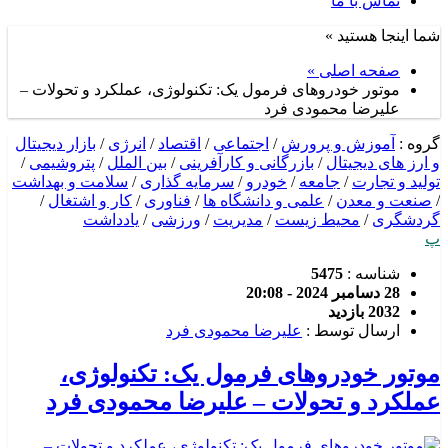
تماس با ما
شما اینجا هستید »
صفحه اصلی »
موتور خودروهای فرمول یک: تکنولوژی، عملکرد و تحولات –
علیرضا محمودی فرد
گروه :
آموزش و پرورش
/
اجتماعی
/
اقتصاد
/
انرژی
/
بازار دیجیتال
و ارز های دیجیتال
/
بازرگانی و کارآفرینی
/
بین الملل
/
پتروشیمی
/
تولید و تجارت
/
جامعه
/
خودرو
/
سرمایه گذاری
/
سلامت و بهداشت
/
صنعت و معدن
/
علمی و دانشگاه ها
/
فناوری
/
کار و اشتغال
/
گردشگری
/
محیط زیست
/
مدیریت
/
ورزشی
/
یادداشت
پ
شناسه :
5475
28 دسامبر 2024 - 20:08
2032 بازدید
ارسال توسط :
علیرضا محمودی فرد
موتور خودروهای فرمول یک: تکنولوژی،
عملکرد و تحولات – علیرضا محمودی فرد