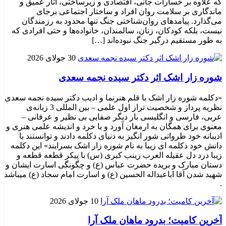
که علاوه بر خسارات جانی، اقتصادی و زیرساختی، آثار عمیق و
ماندگاری بر سلامت روان افراد و ساختار اجتماعی برجای
می‌گذارد. پیامدهای روان‌شناختی جنگ تنها محدود به رزمندگان
نیست، بلکه کودکان، زنان، سالمندان، خانواده‌ها و حتی افرادی که
به طور مستقیم درگیر جنگ نبوده‌اند […]
30 جولای 2026
شوره زار اشک اثر دکتر سیده نجمه سعدی
«دکلمه شوره زار اشک با قلم هنرنما و ادیب دکتر سیده نجمه سعدی
نظریه پرداز و شخصیت تراز اول علمی – بین المللی 3 زبانه‌ی
عربی، فارسی و انگلیسی بار دیگر صفایی بی نظیر و عرفانی –
معنوی برای همگان به ارمغان آورد و با خرد و اندیشه علمی هنری و
ادیبانه خود طرواتی شور انگیز به دنیای دکلمه دادند و توانستند با
دانش خود دکلمه ای زیبا به نام شوره زار اشک بسرایند» این دکلمه
زیبا درد دل عقیله العرب زینب کبری (س) با پیکر قطعه قطعه و
دستان مبارک و بریده حضرت عباس (ع) و چگونگی اسارت ایشان و
شهید شدن آقا اباعبداله الحسین (ع) و اسارت امام سجاد (ع) میباشد
.
10 جولای 2026
​آخرین کامیت؛ بدرود ماهان ملک آرا