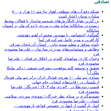
تصادفی
شبکه دفع آب های سطحی اهواز نیازمند ۱۱ هزار و ۸۰۰
میلیارد تومان اعتبار است
بزرگترین تقابل الیگارش‌های شبه‌سرمایه‌دار با فعالان محیط
زیست در میانکاله/ سایه مخرب مردی با دو کد ملی بر آسمان
میانکاله
گفتگوی اختصاصی با مهندس محمد ابراهیم دهدشتی
کارآفرین و مدیر عامل شرکت فن آسا
بانوی موفق و معلم نمونه بنابی _ استان آذربایجان شرقی
وظایف و مسئولیت‌های مدیر در سازمان – علیرضا محمودی
فرد
وجدان کاری: مولفه‌ای کلیدی در اخلاق حرفه‌ای – علیرضا
محمودی فرد
تحقیق و توسعه کلید موفقیت پیشرفت صنعتی / دکتر ملیکا
ملک آرا
تساوی تیم ملی ۱۰ نفره‌ی فوتبال ایران برابر تیم ملی فوتبال
ازبکستان در رقابت‌های انتخابی جام جهانی
قیمت زنده طلا در ۳۰م دی ماه ۱۴۰۳ / خبرنگار: علیرضا
محمودی فرد
تصمیم‌گیری بر مبنای نظر خبرگان؛ نمونه‌ی موردی، سلامتی
انسان – علیرضا محمودی فرد
اصل بازگشت از انتها، در خصوص قواعد بازمهندسی –
علیرضا محمودی فرد