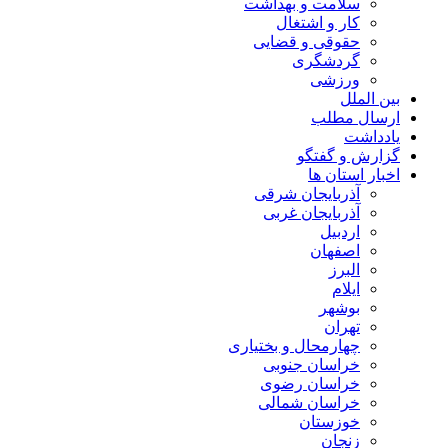
سلامت و بهداشت
کار و اشتغال
حقوقی و قضایی
گردشگری
ورزشی
بین الملل
ارسال مطلب
یادداشت
گزارش و گفتگو
اخبار استان ها
آذربایجان شرقی
آذربایجان غربی
اردبیل
اصفهان
البرز
ایلام
بوشهر
تهران
چهارمحال و بختیاری
خراسان جنوبی
خراسان رضوی
خراسان شمالی
خوزستان
زنجان