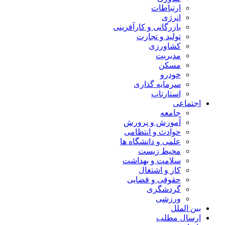
ارتباطات
انرژی
بازرگانی و کارآفرینی
تولید و تجارت
کشاورزی
مدیریت
مسکن
خودرو
سرمایه گذاری
استارتاپ
اجتماعی
جامعه
آموزش و پرورش
حوادث و انتظامی
علمی و دانشگاه ها
محیط زیست
سلامت و بهداشت
کار و اشتغال
حقوقی و قضایی
گردشگری
ورزشی
بین الملل
ارسال مطلب