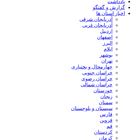
یادداشت
گزارش و گفتگو
اخبار استان ها
آذربایجان شرقی
آذربایجان غربی
اردبیل
اصفهان
البرز
ایلام
بوشهر
تهران
چهارمحال و بختیاری
خراسان جنوبی
خراسان رضوی
خراسان شمالی
خوزستان
زنجان
سمنان
سیستان و بلوچستان
فارس
قزوین
قم
کردستان
کرمان