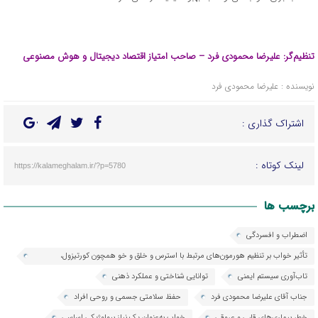
تنظیم‌گر: علیرضا محمودی
فرد
–
صاحب امتیاز اقتصاد دیجیتال و هوش مصنوعی
نویسنده : علیرضا محمودی فرد
اشتراک گذاری :
لینک کوتاه :
https://kalameghalam.ir/?p=5780
برچسب ها
اضطراب و افسردگی
تأثیر خواب بر تنظیم هورمون‌های مرتبط با استرس و خلق و خو همچون کورتیزول،
آدرنالین، اندورفین و ...
تاب‌آوری سیستم ایمنی
توانایی شناختی و عملکرد ذهنی
جناب آقای علیرضا محمودی فرد
حفظ سلامتی جسمی و روحی افراد
خطر بیماری‌های قلبی و عروقی
خواب به‌عنوان یک نیاز بیولوژیکی اساسی