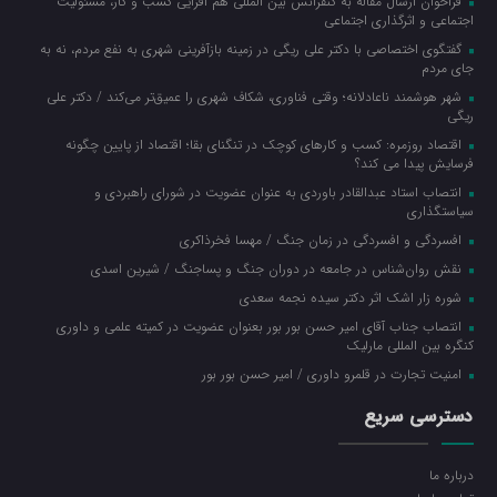
فراخوان ارسال مقاله به کنفرانس بین المللی هم افزایی کسب و کار، مسئولیت
اجتماعی و اثرگذاری اجتماعی
گفتگوی اختصاصی با دکتر علی ریگی در زمینه بازآفرینی شهری به نفع مردم، نه به
جای مردم
شهر هوشمند ناعادلانه؛ وقتی فناوری، شکاف شهری را عمیق‌تر می‌کند / دکتر علی
ریگی
اقتصاد روزمره: کسب‌ و کارهای کوچک در تنگنای بقا؛ اقتصاد از پایین چگونه
فرسایش پیدا می کند؟
انتصاب استاد عبدالقادر باوردی به عنوان عضویت در شورای راهبردی و
سیاستگذاری
افسردگی و افسردگی در زمان جنگ / مهسا فخرذاکری
نقش روان‌شناس در جامعه در دوران جنگ و پساجنگ / شیرین اسدی
شوره زار اشک اثر دکتر سیده نجمه سعدی
انتصاب جناب آقای امیر حسن بور بور بعنوان عضویت در کمیته علمی و داوری
کنگره بین المللی مارلیک
امنیت تجارت در قلمرو داوری / امیر حسن بور بور
دسترسی سریع
درباره ما