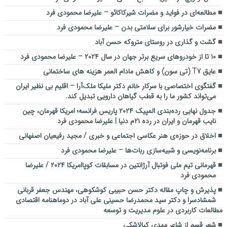
مطالعه‌ای در فواید و مضرات شیرکاکائو – علیرضا محمودی فرد
مضرات خیارشور برای سلامتی بدن – علیرضا محمودی فرد
گشت و گذاری در روستای متروکه حسن آباد
۱۰ تا از خودروهای سریع برتر جهان در سال ۲۰۲۴ – علیرضا محمودی فرد
عایق T7 (تی سون) و کاهش مادام العمر هزینه های ساختمانی
گفتگوی اختصاصی با سرکار خانم دکتر ملیکا ملک‌آرا – اقلیم بی نظیر ایران
می‌تواند کشور ما را به قطب گیاهان دارویی تبدیل کند.
جدول نهایی رده‌بندی المپیک ۲۰۲۴ پاریس فرانسه؛ امریکا قهرمان، چین
نایب قهرمان و ایران در رده ۲۱م دنیا | علیرضا محمودی فرد
اخلاق در حوزه‌ی هنر عکاسی اجتماعی و خبری / مجید رفیعیان اصفهانی
برنامه‌نویسی و شبیه‌سازی ربات‌ها – علیرضا محمودی فرد
قهرمانی تیم ملی فوتبال آرژانتین در مسابقات کوپاامریکا ۲۰۲۴ / علیرضا
محمودی فرد
پذیرش و چاپ مقاله دکتر حسن حبیبی کوشکوهی، مهندس جعفر قربانی
شمشادسرا و دکتر سید محمدرضا حسینی علی آباد در دوماهنامه اقتصادی
مطالعات کاربردی در علوم مدیریت و توسعه
شعر قسم از شاعر مهدی کیالاشکی