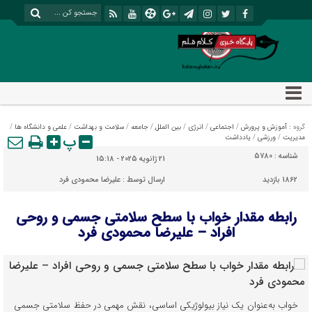
گروه :
آموزش و پرورش
/
اجتماعی
/
انرژی
/
بین الملل
/
جامعه
/
سلامت و بهداشت
/
علمی و دانشگاه ها
/
پ
مدیریت
/
ورزشی
/
یادداشت
شناسه :
5780
21 ژانویه 2025 - 15:18
1862 بازدید
ارسال توسط :
علیرضا محمودی فرد
رابطه مقدار خواب با سطح سلامتی جسمی و روحی
افراد – علیرضا محمودی فرد
خواب به‌عنوان یک نیاز بیولوژیکی اساسی، نقش مهمی در حفظ سلامتی جسمی