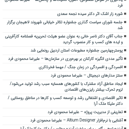
فرد
شوره زار اشک اثر دکتر سیده نجمه سعدی
جلسه شورای سیاست گذاری جشنواره تئاتر خیابانی شهروند لاهیجان برگزار
شد
جناب آقای دکتر ناصر خانی به عنوان عضو هیئت تحریریه فصلنامه کارآفرینی
و ایده های کسب و کار منصوب گردید
پوسترچهارمین جشنواره مطبوعات استان اردبیل رونمایی شد
تأثیر عددی انگیزه کارکنان بر بهره‌وری در سازمان‌ها – علیرضا محمودی فرد
افسردگی و افسردگی در زمان جنگ / مهسا فخرذاکری
سنتز مدارهای دیجیتال – علیرضا محمودی فرد
ایجاد مناطق آزاد مشترک با کشورهای همسایه سبب رشد تولید می‌شود/
لزوم تحرک بیشتر رایزن‌های اقتصادی
تاثیر اقتصادی و اشتغالی رشد و توسعه کسب و کارها در مناطق روستایی /
دکتر ملیکا ملک آرا
تعاریفی از مدیریت پروژه – علیرضا محمودی فرد
آشنایی با نرم‌افزار Altium Designer – علیرضا محمودی فرد
آینده‌پژوهی گامی برای ساخت آینده مطلوب / دکتر ملیکا ملک آرا