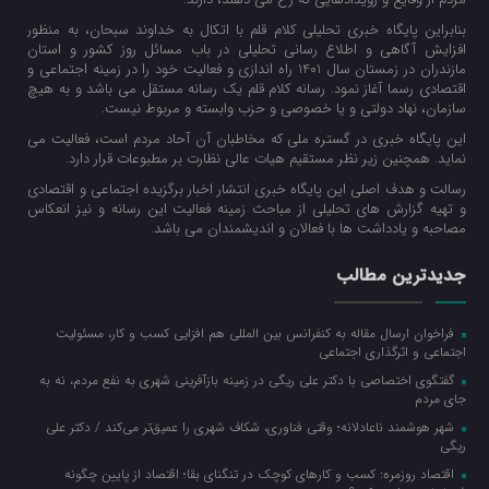
بنابراین پایگاه خبری تحلیلی کلام قلم با اتکال به خداوند سبحان، به منظور
افزایش آگاهی و اطلاع رسانی تحلیلی در باب مسائل روز کشور و استان
مازندران در زمستان سال 1401 راه اندازی و فعالیت خود را در زمینه اجتماعی و
اقتصادی رسما آغاز نمود. رسانه کلام قلم یک رسانه مستقل می باشد و به هیچ
سازمان، نهاد دولتی و یا خصوصی و حزب وابسته و مربوط نیست.
این پایگاه خبری در گستره ملی که مخاطبان آن آحاد مردم است، فعالیت می
نماید. همچنین زیر نظر مستقیم هیات عالی نظارت بر مطبوعات قرار دارد.
رسالت و هدف اصلی این پایگاه خبری انتشار اخبار برگزیده اجتماعی و اقتصادی
و تهیه گزارش های تحلیلی از مباحث زمینه فعالیت این رسانه و نیز انعکاس
مصاحبه و یادداشت ها با فعالان و اندیشمندان می باشد.
جدیدترین مطالب
فراخوان ارسال مقاله به کنفرانس بین المللی هم افزایی کسب و کار، مسئولیت
اجتماعی و اثرگذاری اجتماعی
گفتگوی اختصاصی با دکتر علی ریگی در زمینه بازآفرینی شهری به نفع مردم، نه به
جای مردم
شهر هوشمند ناعادلانه؛ وقتی فناوری، شکاف شهری را عمیق‌تر می‌کند / دکتر علی
ریگی
اقتصاد روزمره: کسب‌ و کارهای کوچک در تنگنای بقا؛ اقتصاد از پایین چگونه