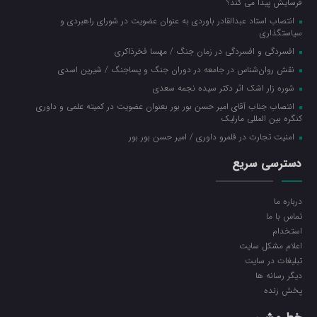
فرسایش پیدا می کند؟
انتصاب استاد عبدالقادر باوردی به عنوان عضویت در شورای راهبردی و
سیاستگذاری
افسردگی و افسردگی در زمان جنگ / مهسا فخرذاکری
نقش روان‌شناس در جامعه در دوران جنگ و پساجنگ / شیرین اسدی
شوره زار اشک اثر دکتر سیده نجمه سعدی
انتصاب جناب آقای امیر حسن بور بور بعنوان عضویت در کمیته علمی و داوری
کنگره بین المللی مارلیک
امنیت تجارت در قلمرو داوری / امیر حسن بور بور
دسترسی سریع
درباره ما
تماس با ما
استخدام
اعلام مشکل سایت
تبلیغات در سایت
ديگر رسانه ها
پخش زنده