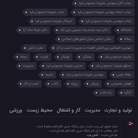
جناب آقای مهندس علیرضا محمودی فرد
جناب استاد مهندس علیرضا محمودی فرد
جناب علیرضا محمودی فرد
جناب مهندس علیرضا محمودی فرد
خبرنگار علیرضا محمودی فرد
دانشگاه
دکتر سید محمدرضا حسینی علی آباد
دکتر ملیکا ملک آرا
رساله
سالن اجلاس سران کشورهای اسلامی
سومین کنفرانس بین‌المللی اقتصاد و مدیریت کسب و کار
علم و دانش
علیرضا محمودی فرد
عملکرد
فوتبال
قیمت
مجله
محقق علیرضا محمودی فرد
مدرس علیرضا محمودی فرد
مدیریت
مقاله علمی
مهندس علیرضا محمودی فرد
نشریه
هوش مصنوعی
ورزش
پروژه
کتاب
کسب و کار
کنگره
یادداشت
تولید و تجارت
مدیریت
کار و اشتغال
محیط زیست
ورزشی
تمام حقوق این وب سایت برای پایگاه خبری کلام قلم محفوظ است.
نشر مطالب با ذکر نام پایگاه خبری کلام قلم بلامانع است.
طراحی سایت :
آسان وب