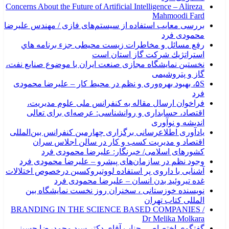
Concerns About the Future of Artificial Intelligence – Alireza
Mahmoodi Fard
بررسی معایب استفاده از سیستم‌های فازی / مهندس علیرضا
محمودی فرد
رفع مسائل و مخاطرات زیست محیطی جزء برنامه هاي
استراتژيك شركت گاز استان است
نخستین نمایشگاه مجازی صنعت ایران با موضوع صنایع نفت،
گاز و پتروشیمی
۵S، بهبود بهره‌وری و نظم در محیط کار – علیرضا محمودی
فرد
فراخوان ارسال مقاله به کنفرانس ملی علوم مدیریت،
اقتصاد، حسابداری و روانشناسی: عرصه‌ای برای تعالی
اندیشه و نوآوری
یادآوری اطلاعرسانی برگزاری چهارمین کنفرانس بین‌المللی
اقتصاد و مدیریت کسب و کار در سالن اجلاس سران
کشورهای اسلامی/ خبرنگار: علیرضا محمودی فرد
وجود نظم در سازمان‌های پیشرو – علیرضا محمودی فرد
آشنایی با داروی پر استفاده لووتیروکسین درخصوص اختلالات
غده تیروئید بدن انسان – علیرضا محمودی فرد
نویسنده خوزستانی ، سخنران روز نخست نمایشگاه بین
المللی کتاب تهران
BRANDING IN THE SCIENCE BASED COMPANIES /
Dr Melika Molkara
گفتگوی اختصاصی جناب آقای دکتر سید محمدرضا حسینی