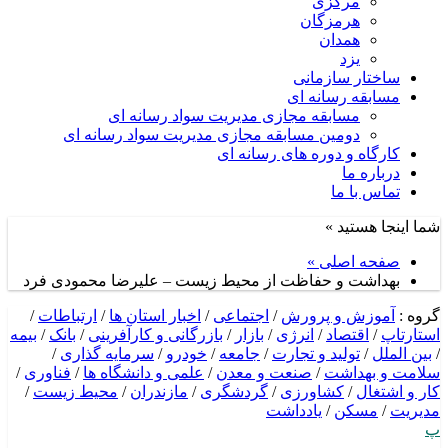
مرکزی
هرمزگان
همدان
یزد
ساختار سازمانی
مسابقه رسانه ای
مسابقه مجازی مدیریت سواد رسانه ای
دومین مسابقه مجازی مدیریت سواد رسانه ای
کارگاه و دوره های رسانه ای
درباره ما
تماس با ما
شما اینجا هستید »
صفحه اصلی »
بهداشت و حفاظت از محیط زیست – علیرضا محمودی فرد
گروه :
آموزش و پرورش
/
اجتماعی
/
اخبار استان ها
/
ارتباطات
/
استارتاپ
/
اقتصاد
/
انرژی
/
بازار
/
بازرگانی و کارآفرینی
/
بانک
/
بیمه
/
بین الملل
/
تولید و تجارت
/
جامعه
/
خودرو
/
سرمایه گذاری
/
سلامت و بهداشت
/
صنعت و معدن
/
علمی و دانشگاه ها
/
فناوری
/
کار و اشتغال
/
کشاورزی
/
گردشگری
/
مازندران
/
محیط زیست
/
مدیریت
/
مسکن
/
یادداشت
پ