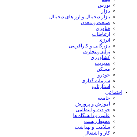
بورس
بازار
بازار دیجیتال و ارز های دیجیتال
صنعت و معدن
فناوری
ارتباطات
انرژی
بازرگانی و کارآفرینی
تولید و تجارت
کشاورزی
مدیریت
مسکن
خودرو
سرمایه گذاری
استارتاپ
اجتماعی
جامعه
آموزش و پرورش
حوادث و انتظامی
علمی و دانشگاه ها
محیط زیست
سلامت و بهداشت
کار و اشتغال