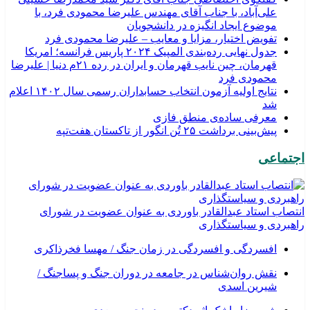
علی‌آباد، با جناب آقای مهندس علیرضا محمودی فرد، با
موضوع ایجاد انگیزه در دانشجویان
تفویض اختیار، مزایا و معایب – علیرضا محمودی فرد
جدول نهایی رده‌بندی المپیک ۲۰۲۴ پاریس فرانسه؛ امریکا
قهرمان، چین نایب قهرمان و ایران در رده ۲۱م دنیا | علیرضا
محمودی فرد
نتایج اولیه آزمون انتخاب حسابداران رسمی سال ۱۴۰۲ اعلام
شد
معرفی ساده‌ی منطق فازی
پیش‌بینی برداشت ۲۵ تُن انگور از تاکستان هفت‌تپه
اجتماعی
انتصاب استاد عبدالقادر باوردی به عنوان عضویت در شورای
راهبردی و سیاستگذاری
افسردگی و افسردگی در زمان جنگ / مهسا فخرذاکری
نقش روان‌شناس در جامعه در دوران جنگ و پساجنگ /
شیرین اسدی