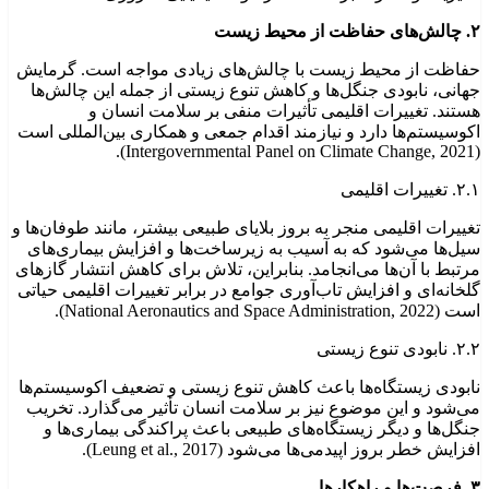
۲.
چالش‌های حفاظت از محیط زیست
حفاظت از محیط زیست با چالش‌های زیادی مواجه است. گرمایش
جهانی، نابودی جنگل‌ها و کاهش تنوع زیستی از جمله این چالش‌ها
هستند. تغییرات اقلیمی تأثیرات منفی بر سلامت انسان و
اکوسیستم‌ها دارد و نیازمند اقدام جمعی و همکاری بین‌المللی است
(Intergovernmental Panel on Climate Change, 2021).
۲.۱. تغییرات اقلیمی
تغییرات اقلیمی منجر به بروز بلایای طبیعی بیشتر، مانند طوفان‌ها و
سیل‌ها می‌شود که به آسیب به زیرساخت‌ها و افزایش بیماری‌های
مرتبط با آن‌ها می‌انجامد. بنابراین، تلاش برای کاهش انتشار گازهای
گلخانه‌ای و افزایش تاب‌آوری جوامع در برابر تغییرات اقلیمی حیاتی
است (National Aeronautics and Space Administration, 2022).
۲.۲. نابودی تنوع زیستی
نابودی زیستگاه‌ها باعث کاهش تنوع زیستی و تضعیف اکوسیستم‌ها
می‌شود و این موضوع نیز بر سلامت انسان تأثیر می‌گذارد. تخریب
جنگل‌ها و دیگر زیستگاه‌های طبیعی باعث پراکندگی بیماری‌ها و
افزایش خطر بروز اپیدمی‌ها می‌شود (Leung et al., 2017).
۳.
فرصت‌ها و راهکارها