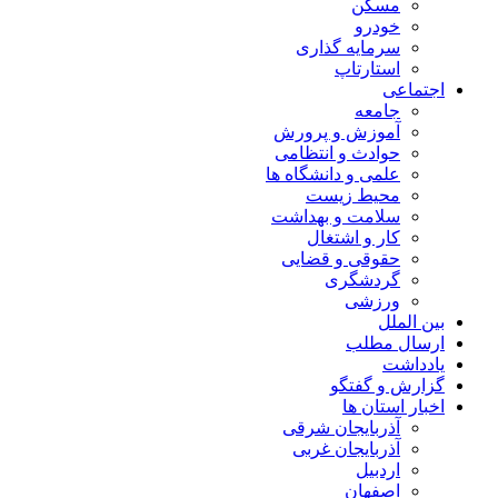
مسکن
خودرو
سرمایه گذاری
استارتاپ
اجتماعی
جامعه
آموزش و پرورش
حوادث و انتظامی
علمی و دانشگاه ها
محیط زیست
سلامت و بهداشت
کار و اشتغال
حقوقی و قضایی
گردشگری
ورزشی
بین الملل
ارسال مطلب
یادداشت
گزارش و گفتگو
اخبار استان ها
آذربایجان شرقی
آذربایجان غربی
اردبیل
اصفهان