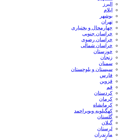
البرز
ایلام
بوشهر
تهران
چهارمحال و بختیاری
خراسان جنوبی
خراسان رضوی
خراسان شمالی
خوزستان
زنجان
سمنان
سیستان و بلوچستان
فارس
قزوین
قم
کردستان
کرمان
کرمانشاه
کهگیلویه وبویراحمد
گلستان
گیلان
لرستان
مازندران