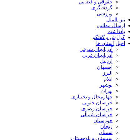
حقوقی و قضایی
گردشگری
ورزشی
بین الملل
ارسال مطلب
یادداشت
گزارش و گفتگو
اخبار استان ها
آذربایجان شرقی
آذربایجان غربی
اردبیل
اصفهان
البرز
ایلام
بوشهر
تهران
چهارمحال و بختیاری
خراسان جنوبی
خراسان رضوی
خراسان شمالی
خوزستان
زنجان
سمنان
سیستان و بلوچستان