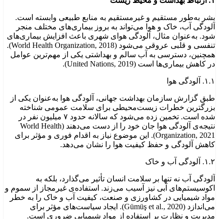
۱.
ارتباط بهداشت و محیط زیست
بشر به‌طور مستقیم و غیرمستقیم به منابع طبیعی وابسته است.
آلودگی آب، خاک و هوا می‌تواند به بروز بیماری‌های مختلف منجر
شود. به‌عنوان مثال، آلودگی هوای شهری باعث افزایش بیماری‌های
تنفسی و قلبی عروقی می‌شود (World Health Organization, 2018).
همچنین، دسترسی به آب سالم و بهداشتی یکی از مهم‌ترین عوامل
در کاهش بیماری‌ها است (United Nations, 2019).
۱.۱. آلودگی هوا
طبق گزارش سازمان بهداشت جهانی، آلودگی هوا به‌عنوان یکی از
بزرگترین خطرات زیست‌محیطی برای سلامت عمومی شناخته
شده است. تخمین زده می‌شود که سالانه حدود ۷ میلیون نفر در
نتیجه‌ی آلودگی هوا جان خود را از دست می‌دهند (World Health
Organization, 2021). این موضوع نیاز به اقدام فوری و مؤثر برای
کاهش آلودگی و حفظ کیفیت هوا را نشان می‌دهد.
۱.۲. آلودگی آب و خاک
آلودگی آب نه تنها بر سلامت انسان تأثیر می‌گذارد، بلکه به
اکوسیستم‌های آبی نیز آسیب می‌زند. استفاده‌ی غیرمجاز از سموم و
مواد شیمیایی در کشاورزی و صنعت، کیفیت آب و خاک را به خطر
می‌اندازد (Gümüş et al., 2020). ایجاد سیاست‌های مؤثر برای
مدیریت و نظارت بر استفاده از مواد شیمیایی ضروری است.