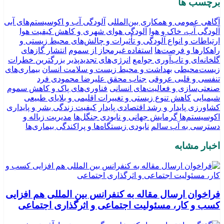
برچسب ها
آگاهی عمومی و همکاری بین‌المللی
آلودگی آب و اکوسیستم‌های آبی
آلودگی آب، خاک و هوا
آلودگی هوای شهری و کاهش کیفیت هوا
ارتباطات و انواع آلودگی و تأثیرات و چالش‌های محیط زیستی و
راهکارها و فرصت‌ها
استفاده غیرمجاز از سموم
انتشار گازهای
گلخانه‌ای و تاب‌آوری جوامع
انرژی‌های تجدیدپذیر
بزرگترین خطرات
زیست‌محیطی
بهداشت و محیط زیست و سلامت انسان
بیماری‌های
تنفسی و قلبی عروقی
جناب محقق علیرضا محمودی فرد
صنعتی‌سازی و فعالیت‌های انسانی
فناوری‌های پاک و کاهش سموم
شیمیایی
کاهش تنوع زیستی و تغییرات اقلیمی و بلایای طبیعی
کشاورزی پایدار و رشد اقتصادی پایدار
کیفیت زندگی بشر و پایداری
اکوسیستم‌ها
گرمایش جهانی و نابودی جنگل‌ها
مدیریت زباله و
دسترسی به آب سالم
نابودی زیستگاه‌ها و پراکندگی بیماری‌ها
اخبار مشابه
فراخوان ارسال مقاله به کنفرانس بین المللی هم افزایی
کسب و کار، مسئولیت اجتماعی و اثرگذاری اجتماعی