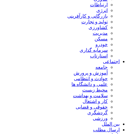
ارتباطات
انرژی
بازرگانی و کارآفرینی
تولید و تجارت
کشاورزی
مدیریت
مسکن
خودرو
سرمایه گذاری
استارتاپ
اجتماعی
جامعه
آموزش و پرورش
حوادث و انتظامی
علمی و دانشگاه ها
محیط زیست
سلامت و بهداشت
کار و اشتغال
حقوقی و قضایی
گردشگری
ورزشی
بین الملل
ارسال مطلب