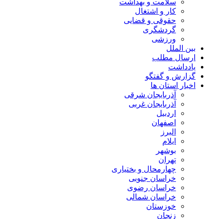
سلامت و بهداشت
کار و اشتغال
حقوقی و قضایی
گردشگری
ورزشی
بین الملل
ارسال مطلب
یادداشت
گزارش و گفتگو
اخبار استان ها
آذربایجان شرقی
آذربایجان غربی
اردبیل
اصفهان
البرز
ایلام
بوشهر
تهران
چهارمحال و بختیاری
خراسان جنوبی
خراسان رضوی
خراسان شمالی
خوزستان
زنجان