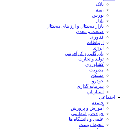
بانک
بیمه
بورس
بازار
بازار دیجیتال و ارز های دیجیتال
صنعت و معدن
فناوری
ارتباطات
انرژی
بازرگانی و کارآفرینی
تولید و تجارت
کشاورزی
مدیریت
مسکن
خودرو
سرمایه گذاری
استارتاپ
اجتماعی
جامعه
آموزش و پرورش
حوادث و انتظامی
علمی و دانشگاه ها
محیط زیست