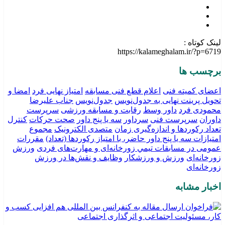
لینک کوتاه :
https://kalameghalam.ir/?p=6719
برچسب ها
اعضای کمیته فنی
اعلام قطع فنی مسابقه
امتیاز نهایی فرد
امضا و
تحويل پرينت نهايی به جدول‌نويس
جدول‌نويس
جناب علیرضا
محمودی فرد
داور وسط
رقابت و مسابقه ورزشی
سرپرست
داوران
سرپرست فنی
سرداور
سه يا پنج داور
صحت حرکات
کنترل
تعداد رکوردها و اندازه‌گیری زمان
متصدی الکترونیک
مجموع
امتیازات سه يا پنج داور حاضر، با امتیاز رکوردها (تعداد)
مقررات
عمومی در مسابقات تیمي زورخانه‌ای و مهارت‌های فردی
ورزش
زورخانه‌ای
ورزش و ورزشکار
وظایف و نقش‌ها در ورزش
زورخانه‌ای
اخبار مشابه