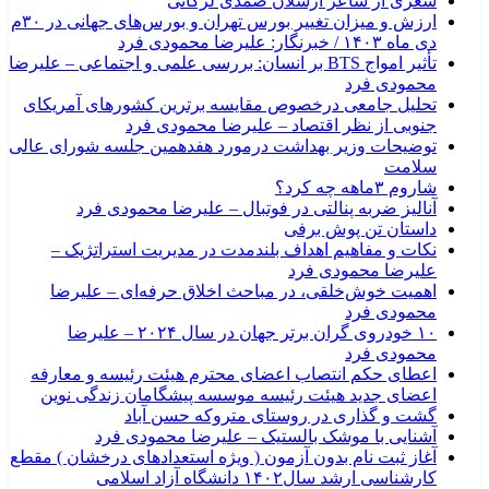
شعری از شاعر ارسلان صمدی لرگانی
ارزش و میزان تغییر بورس تهران و بورس‌های جهانی در ۳۰م
دی ماه ۱۴۰۳ / خبرنگار: علیرضا محمودی فرد
تأثیر امواج BTS بر انسان: بررسی علمی و اجتماعی – علیرضا
محمودی فرد
تحلیل جامعی درخصوص مقایسه برترین کشورهای آمریکای
جنوبی از نظر اقتصاد – علیرضا محمودی فرد
توضیحات وزیر بهداشت درمورد هفدهمین جلسه شورای عالی
سلامت
شاروم ۳ماهه چه کرد؟
آنالیز ضربه پنالتی در فوتبال – علیرضا محمودی فرد
داستان تن پوش برفی
نکات و مفاهیم اهداف بلندمدت در مدیریت استراتژیک –
علیرضا محمودی فرد
اهمیت خوش‌خلقی، در مباحث اخلاق حرفه‌ای – علیرضا
محمودی فرد
۱۰ خودروی گران برتر جهان در سال ۲۰۲۴ – علیرضا
محمودی فرد
اعطای حکم انتصاب اعضای محترم هیئت رئیسه و معارفه
اعضای جدید هیئت رئیسه موسسه پیشگامان زندگی نوین
گشت و گذاری در روستای متروکه حسن آباد
آشنایی با موشک بالستیک – علیرضا محمودی فرد
آغاز ثبت نام بدون آزمون ( ویژه استعدادهای درخشان ) مقطع
کارشناسی ارشد سال۱۴۰۲ دانشگاه آزاد اسلامی