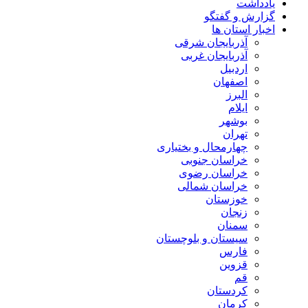
یادداشت
گزارش و گفتگو
اخبار استان ها
آذربایجان شرقی
آذربایجان غربی
اردبیل
اصفهان
البرز
ایلام
بوشهر
تهران
چهارمحال و بختیاری
خراسان جنوبی
خراسان رضوی
خراسان شمالی
خوزستان
زنجان
سمنان
سیستان و بلوچستان
فارس
قزوین
قم
کردستان
کرمان