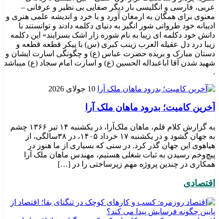
عربی، فارسی و انگلیسی بار دیگر صفایی بی نظیر و عرفانی –
معنوی برای همگان به ارمغان آورد و با خرد و اندیشه علمی هنری و
ادیبانه خود طرواتی شور انگیز به دنیای دکلمه دادند و توانستند با
دانش خود دکلمه ای زیبا به نام شوره زار اشک بسرایند» این دکلمه
زیبا درد دل عقیله العرب زینب کبری (س) با پیکر قطعه قطعه و
دستان مبارک و بریده حضرت عباس (ع) و چگونگی اسارت ایشان و
شهید شدن آقا اباعبداله الحسین (ع) و اسارت امام سجاد (ع) میباشد
.
10 جولای 2026
​آخرین کامیت؛ بدرود ماهان ملک آرا
به گزارش کلام قلم، ماهان ملک‌آرا، در یکشنبه ۱۴ تیر ۱۳۶۶ چشم
به جهان گشود و در یکشنبه ۱۷ خرداد ۱۴۰۵، در ۳۸سالگی، از
هیاهوی این جهان گذر کرد. در سنی که بسیاری از ما هنوز در
پیچ‌وخم رسیدن به ثبات شغلی هستیم، مهندس ماهان ملک آرا
همکاری در چندین پروژه مهم زیرساختی را در […]
اقتصادی