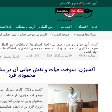
آیین نامه پایگاه خبری کلام قلم
خانه
اقتصاد
اجتماعی
بین الملل
ارسال مطلب
یادداشت
شما اینجا هستید »
صفحه اصلی »
اکسیژن: سوخت حیات و نقش حیاتی آن 
گروه :
آموزش و پرورش
/
اجتماعی
/
اخبار استان ها
/
ارتباطات
/
بین الملل
/
سرمایه گذاری
/
سلامت و بهداشت
/
صنعت و معدن
/
علمی و دانشگاه ها
/
ق
/
یادداشت
شناسه :
6341
30 مارس 2025 - 5:09
1646 بازدید
ارسال توسط :
عل
اکسیژن: سوخت حیات و نقش حیاتی آن در متا
محمودی فرد
اکسیژن (O2)، گازی بی
موجودات هوازی، از جمله انسان
به‌عنوان پذیرنده نهایی الکترون د
انرژی لازم برای انجام فعالیت‌ه