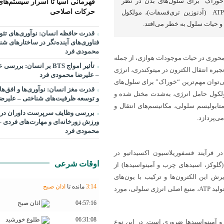
"خوراک" برای سلول‌های بدن در نظر
قهرمانی آسیا تا اسرار سیستم‌های
حرکات اصلاحی
گرفت، چرا که بدون آن، تولیدATP (آدنوزین تری‌فسفات)، مولکول
 حیات سلول به خطر می‌افتد.
قدرت حافظه انسان: نوآوری‌های تئو
فناوری‌های آینده‌نگر در ساختارهای شن
محمودی فرد
محوری در حیات موجودات هوازی، از جمله
تأثیر امواج BTS بر انسان: 
نجیره انتقال الکترون در میتوکندری، انرژی
– علیرضا محمودی فرد
می‌توان مهم‌ترین “خوراک” برای سلول‌های
قدرت مغز انسان: نوآوری‌ها و افق‌ها
A (آدنوزین تری‌فسفات)، مولکول حامل انرژی، به‌شدت مختل شده و
و توسعه ظرفیت‌های شناختی – علیرض
ابولیسم سلولی، مکانیسم‌های انتقال و
بررسی وظايف سرپرست داوران در 
‌پردازد.
ورزش زورخانه‌ای و مهارت‌های فردی –
محمودی فرد
 فرآیند فسفوریلاسیون اکسیداتیو در
اوقات شرعی
(گلوکز، اسیدهای چرب و آمینواسیدها) از
رش این الکترون‌ها و ترکیب با یون‌های
14
:
3
مانده تا
اذان صبح
O) تولید می‌کند. انرژی آزاد شده در این فرآیند، برای تولید ATP، منبع اصلی انرژی سلولی، مورد
04:57:16
اذان صبح
06:31:08
طلوع خورشید
و آمینواسیدها ضروری است. در این نوع