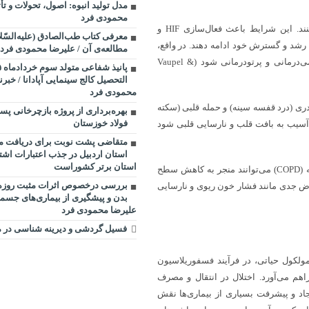
مدل تولید انبوه: اصول، تحولات و تأ
محمودی فرد
سرطان: سلول‌های سرطانی اغلب در محیط‌های کم اکسیژن رشد می‌کنند. این شرایط باعث فعال‌سازی HIF و
معرفی کتاب طب‌الصادق (علیه‌السّل
رشد و گسترش خود ادامه دهند. در واقع،
مطالعه‌ی آن / علیرضا محمودی فرد
هیپوکسی می‌تواند باعث مقاومت سلول‌های سرطانی به درمان‌های شیمی‌درمانی و پرتودرمانی شود (Vaupel &
التحصیل کالج سینمایی آپادانا / خبرن
محمودی فرد
دری (درد قفسه سینه) و حمله قلبی (سکته
بهره‌برداری از پروژه بازچرخانی پ
فولاد خوزستان
 آسیب به بافت قلب و نارسایی قلبی شود
متقاضی پشت نوبت برای دریافت م
استان اردبیل در جذب اعتبارات اشت
استان برتر کشوراست
بیماری‌های ریوی: بیماری‌های ریوی مانند آسم و بیماری مزمن انسدادی ریه (COPD) می‌توانند منجر به کاهش سطح
بررسی درخصوص اثرات مثبت روزه‌د
ض جدی مانند فشار خون ریوی و نارسایی
بدن و پیشگیری از بیماری‌های جسم
علیرضا محمودی فرد
فسیل گردشی و دیرینه شناسی در م
لکول حیاتی، در فرآیند فسفوریلاسیون
راهم می‌آورد. اختلال در انتقال و مصرف
اد و پیشرفت بسیاری از بیماری‌ها نقش