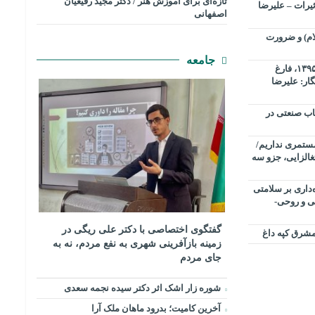
تازه‌ای برای آموزش هنر / دکتر مجید رفیعیان
ثیرات – علیرضا
اصفهانی
ام) و ضرورت
جامعه
پانیذ شفاعی متولد سوم خردادماه ۱۳۹۵، فارغ
گار: علیرضا
ساب صنعتی در
ستمری نداریم/
غالزایی، جزو سه
اری بر سلامتی
ی و روحی-
گفتگوی اختصاصی با دکتر علی ریگی در
شرق کپه داغ
زمینه بازآفرینی شهری به نفع مردم، نه به
جای مردم
شوره زار اشک اثر دکتر سیده نجمه سعدی
​آخرین کامیت؛ بدرود ماهان ملک آرا