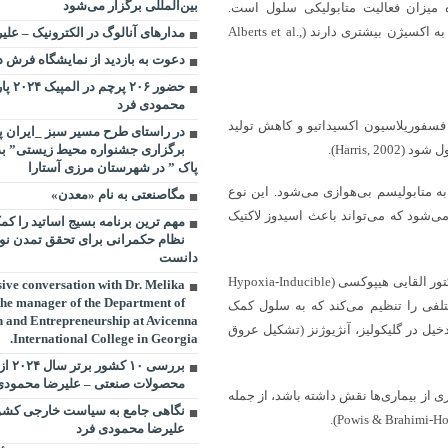
بین‌المللی برگزار می‌شود
میزان فعالیت متابولیکی سلول است.
سلول‌های با فعالیت متابولیکی بالا (مانند سلول‌های عصبی و عضلانی) نیاز به اکسیژن بیشتری دارند (Alberts et al.,
مدارهای آنالوگ در الکترونیک – عل
دعوت به بازدید از نمایشگاه فرش 
حضور ۰۶
محمودی فرد
در فرآیند فسفوریلاسیون اکسیداتیو و کاهش تولید
در راستای طرح مسیر سبز _ایران پ
برگزاری جشنواره محیط زیستی” بذر
پاک ” در شهرستان مرزی آستارا
به متابولیسم بی‌هوازی می‌شود. این نوع
مگاصنعتی به نام «معدن»
 می‌شود که می‌تواند باعث اسیدوز لاکتیک
مهم ترین برنامه بسیج اساتید را کم
نظام حکمرانی برای تحقق تمدن نو
دانست
فعال‌سازی فاکتور القایی هیپوکسی (HIF): هیپوکسی منجر به فعال‌سازی فاکتور القایی هیپوکسی (Hypoxia-Inducible
ive conversation with Dr. Melika
he manager of the Department of
 ژن‌های مختلفی را تنظیم می‌کند که به سلول کمک
n and Entrepreneurship at Avicenna
خیل در گلیکولیز، آنژیوژنز (تشکیل عروق
International College in Georgia.
بررسی 
محصولات صنعتی – علیرضا محمودی
ی از بیماری‌ها نقش داشته باشد، از جمله
نگاهی جامع به سیاست خارجی کشور
علیرضا محمودی فرد