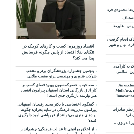
یرضا محمودی فرد
دستباف
۲ پرچم در المپیک ۲۰۲۴ پاریس | علیرضا
اک انجام گرفت :
 تا نهال و شهر
اقتصاد روزمره: کسب‌ و کارهای کوچک در
تنگنای بقا؛ اقتصاد از پایین چگونه فرسایش
پیدا می کند؟
ک به کارآمدی
پنجمین جشنواره پژوهشگران برتر و منتخب
ین اسلامی
شرکت فناوری و مهندسی پرتو صنعت طلایی
مصاحبه با عضو کمسیون بهبود فضای کسب و
An exclus
کار اتاق بازرگانی استان اصفهان پیرامون اقتصاد
MolkAra, t
هنر نیازمند بازنگری جدی است!
Innovatio
گفتگوی اختصاصی با دکتر مجید رفیعیان اصفهانی
۱۰ کشور برتر سال ۲۰۲۴ از نظر صادرات
پیرامون مدیریت فرهنگی در سایه بحران: چگونه
 فرد
نهادهای هنری می‌توانند از فروپاشی امید جلوگیری
کنند؟
 اندونزی –
از اخلاق مراقبتی تا عدالت فرهنگی؛ چشم‌انداز