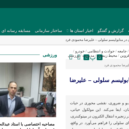
گزارش و گفتگو
اخبار استان ها
ساختار سازمانی
مسابقه رسانه ای
در متابولیسم سلولی – علیرضا محمودی فرد
جامعه
/
حوادث و انتظامی
/
خودرو
/
ورزشی
زوین
/
محیط زیست
/
مدیریت
/
ورزشی
پ
یرضا محمودی فرد
بولیسم سلولی – علیرضا
‌رنگ، بی‌بو و ضروری، نقشی محوری در حیات
، ایفا می‌کند. این مولکول حیاتی،
ر زنجیره انتقال الکترون در میتوکندری،
ای سلولی را فراهم می‌آورد. در واقع،
مصاحبه اختصاصی با استاد عبداله 