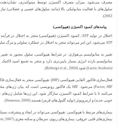
مصرف می‌شود. میزان مصرف اکسیژن توسط میتوکندری، نشان‌دهنده 
2002).
پیامدهای کمبود اکسیژن (هیپوکسی)
اختلال در تولید ATP: کمبود اکسیژن (هیپوکسی) منجر به اختلال 
ATP می‌شود. این امر می‌تواند منجر به اختلال در عملکرد سلولی و مرگ سلول شود (Harris, 2002).
تغییر به متابولیسم بی‌هوازی: در شرایط هیپوکسی، سلول مجبور به تغییر 
متابولیسم بازده انرژی بسیار پایین‌تری دارد و منجر به تجمع اسید لاکتیک
(Lactic Acidosis) شود (Robergs et al., 2004).
Factor, HIF) می‌شود. HIF یک فاکتور رونویسی است که بیان
می‌کنند تا با شرایط کمبود اکسیژن سازگار شود. این ژن‌ها شامل ژن‌های د
خونی جدید) و اریتروپوئز (تولید گلبول‌های قرمز) هستند (Semenza, 2000).
بیماری‌های مرتبط با هیپوکسی: هیپوکسی می‌تواند در ایجاد و پیشرفت بسیار
بیماری‌های قلبی عروقی، بیماری‌های ریوی، سرطان و سکته مغزی (Powis & Brahimi-Horn, 2007).