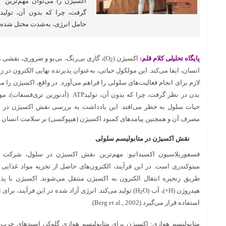
اکسیژن را می‌توان مهم‌ترین 
حامل انرژی، به‌شدت مختل شده و
پایگاه تحلیلی کلام قلم:
اکسیژن (O
)، گازی بی‌رنگ، بی‌بو و ضروری، نقشی 
2
انسان، ایفا می‌کند. این مولکول حیاتی، به‌عنوان پذیرنده نهایی الکترون در ز
لازم برای انجام فعالیت‌های سلولی را فراهم می‌آورد. در واقع، اکسیژن را 
بدن در نظر گرفت، چرا که بدون آن، تولیدTP
حیات سلول به خطر می‌افتد. این یادداشت به بررسی نقش اکسیژن در مت
مصرف آن و همچنین پیامدهای کمبود اکسیژن (هیپوکسی) بر سلامت انسان می
نقش اکسیژن در متابولیسم سلولی
فسفوریلاسیون اکسیداتیو: مهم‌ترین نقش اکسیژن در سلول، شرکت در
میتوکندری است. در این فرآیند، الکترون‌های حاصل از تجزیه مواد غذایی 
طریق زنجیره انتقال الکترون به اکسیژن منتقل می‌شوند. اکسیژن با پذی
هیدروژن (H+)، آب (H
2
استفاده قرار می‌گیرد (Berg et al., 2002).
متابولیسم هوازی: اکسیژن برای متابولیسم هوازی گلوکز، اسیدهای چرب 