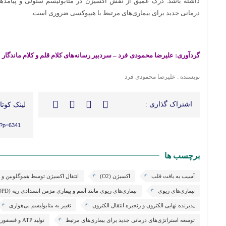
داشته باشد. درک عمیق از نقش اکسیژن در متابولیسم سلولی و پیامدها
درمانی جدید برای بیماری‌های مرتبط با هیپوکسی ضروری است.
گردآوری: علیرضا محمودی
فرد
–
سردبیر رسانه‌های کلام قلم و کلام ماندگار
نویسنده : علیرضا محمودی فرد
اشتراک گذاری :
لینک کوتاه
r/?p=6341
برچسب ها
آسیب به بافت قلب
اکسیژن (O2)
انتقال اکسیژن توسط هموگلوبین و ا
بیماری‌های ریوی
بیماری‌های ریوی مانند آسم و بیماری مزمن انسدادی ریه (COPD)
پذیرنده نهایی الکترون و زنجیره انتقال الکترون
تغییر به متابولیسم بی‌هوازی
توسعه استراتژی‌های درمانی جدید برای بیماری‌های مرتبط
تولید ATP و فسفوریلاسیون اکسیداتیو