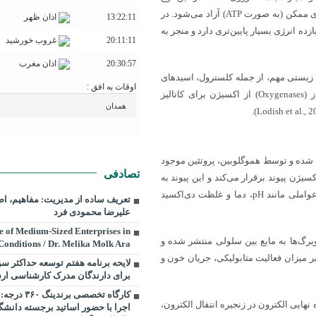
متابولیسم، مولکول‌های آلی به طور کامل اکسید شده و حداکثر میزان انرژی ممکن (به صورت ATP) آزاد می‌شود. در
13:22:11
اذان ظهر
ه انرژی بسیار پایین‌تری دارد و منجر به
20:11:11
غروب خورشید
20:30:57
اذان مغرب
 زیستی مهم، از جمله کلسترول، اسیدهای
اوقات به افق :
چرب غیراشباع و هورمون‌های استروئیدی، نقش دارد. آنزیم‌های اکسیژناز (Oxygenases) از اکسیژن برای کاتالیز
 شده و توسط هموگلوبین، پروتئین موجود
تصادفی
سیژن پیوند برقرار می‌کند و این پیوند به
صورت برگشت‌پذیر است. میل ترکیبی هموگلوبین به اکسیژن تحت تاثیر عواملی مانند pH، دما و غلظت دی‌اکسید
تعریف ساده از مدیریت: مفاهیم، اصو
علیرضا محمودی فرد
e of Medium-Sized Enterprises in
یرگ‌ها به مایع بین سلولی منتشر شده و
onditions / Dr. Melika Molk Ara
 میزان فعالیت متابولیکی، جریان خون و
لایحه برنامه هفتم توسعه حداکثر 
برای دارندگان مدرک کارشناسی ارشد ۶۵ 
کارگاه تخصصی ب
هایی الکترون در زنجیره انتقال الکترون،
اجرا با حضور اساتید برجسته دانش