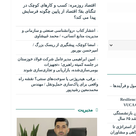
اقتصاد روزمره: کسب‌ و کارهای کوچک در
تنگنای بقا؛ اقتصاد از پایین چگونه فرسایش
پیدا می کند؟
انتشار کتاب «روانشناسی صنعتی و سازمانی و
مدیریت منابع انسانی» / محمد غبیشاوی
امضا کوچک، پیشگیری از ریسک بزرگ /
امیرحسن بوربور
امین ابراهیمی مدیرعامل شرکت فولاد خوزستان
در جلسه کمیته راهبری؛ «تجهیزات
بومی‌سازی‌شده، بازاریابی و تجاری‌سازی شوند
برقی، هیدروژنی یا سوخت‌های سنتی؟ نقشه راه
واقعی برای پاک‌سازی حمل‌ونقل / مهندس
ل و فرآیندها –
محمدمعین رشیدپور
Resilienc
VUCA C
مدیریت
سن بازنشستگی
سال
رندینگ ۳۶۰ درجه: از استراتژی تا
گاهی و مشاوران