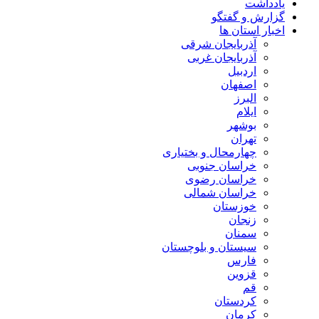
یادداشت
گزارش و گفتگو
اخبار استان ها
آذربایجان شرقی
آذربایجان غربی
اردبیل
اصفهان
البرز
ایلام
بوشهر
تهران
چهارمحال و بختیاری
خراسان جنوبی
خراسان رضوی
خراسان شمالی
خوزستان
زنجان
سمنان
سیستان و بلوچستان
فارس
قزوین
قم
کردستان
کرمان