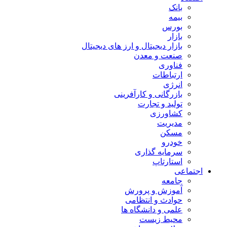
بانک
بیمه
بورس
بازار
بازار دیجیتال و ارز های دیجیتال
صنعت و معدن
فناوری
ارتباطات
انرژی
بازرگانی و کارآفرینی
تولید و تجارت
کشاورزی
مدیریت
مسکن
خودرو
سرمایه گذاری
استارتاپ
اجتماعی
جامعه
آموزش و پرورش
حوادث و انتظامی
علمی و دانشگاه ها
محیط زیست