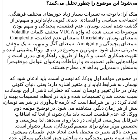
می‌شود؛ این موضوع را چطور تحلیل می‌کنید؟
ملک آرا: با توجه به تغییرات بسیار زیاد حوزه‌های مختلف فرهنگی،
اجتماعی، سیاسی و اقتصادی دنیای کنونی ناپایدارتر و مبهم‌تر از
گذشته شده ‌است. نوسان، عدم قطعیت، پیچیدگی و مبهم بودن
موضوعات، سبب شده که واژه VUCA مخفف کلمات Volatility
به‌معنای نوسان، Uncertainty به‌معنای عدم قطعیت، Complexity
به‌معنای پیچیدگی و Ambiguity به‌معنای گنگ و مبهم، به یک مخفف
مدیریتی تبدیل شود. مهم‌ترین موضوع در دنیای ووکا پیشبینی آینده و
تقویت همکاری کسب و کارها از طریق، راهکارهای مدرن است و
مولفه‌هایی نظیر تصمیمات و ارتباطات به‌عنوان عوامل موفقیت‌زا
به‌منظور دست‌یابی به اهداف مطرح هستند.
در خصوص مولفه اول ووکا، که نوسان است، باید اذعان شود که
نوسان، به شرایط ناپایدار و متغیر اشاره دارد؛ یعنی دنیای کنونی
چنان در حال تغییر و نوسان است که خطرات ناشی از این نوسانات
سبب سخت شدن تصمیمات شده و باید در لحظه، تصمیمات بهینه را
اتخاذ کرد؛ در این شرایط است که لازمه تاب‌آوری در شرایط نوسان،
بیش از هر زمان دیگر، مشاهده می شود. در توضیح مولفه دوم
ووکا، که عدم قطعیت است، باید بیان شود، از آنجا که اتفاقاتِ
غیرقابل پیش‌‌بینی فراوانی در دنیا روی می‌دهد، لذا پیش‌‌بینی و
تخصیص موثر منابع برای تصمیم‌‌گیرندگان، بسیار دشوار است.
سرعت بالای تغییرات محیط، باعث ایجاد عدم اطمینان می‌‌شود.
مولفه سوم یعنی پیچیدگی، به مباحثی چون آشفتگی مسائل، عدم