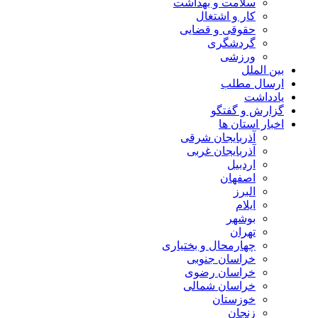
سلامت و بهداشت
کار و اشتغال
حقوقی و قضایی
گردشگری
ورزشی
بین الملل
ارسال مطلب
یادداشت
گزارش و گفتگو
اخبار استان ها
آذربایجان شرقی
آذربایجان غربی
اردبیل
اصفهان
البرز
ایلام
بوشهر
تهران
چهارمحال و بختیاری
خراسان جنوبی
خراسان رضوی
خراسان شمالی
خوزستان
زنجان