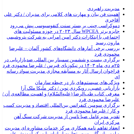
مدیریت راهبردی
اهمیت فن بیان و مهارت های کلامی برای مدیران / دکتر علی
آقاجری
دموکراسی چینی بر بستر سنت کنفوسیوسی پیش می‌رود
جایزه برتر WPCEA سال ۲۰۲۳ در حوزه مسئولیت های
اجتماعی با ابتکارات دکتر امین امرایی به شرکت پتروشیمی
مارون رسید
بررسی برخی آمارهای دانشگاه‌های کشور آلمان – علیرضا
محمودی فرد
برگزاری بیست و ششمین سمینار بین المللی ضدبازاریابی در
۲۵م دی ماه ۱۴۰۳ در نیکوزیای قبرس / علیرضا محمودی فرد
فراخوان ارسال آثار به مسابقه مجازی مدیریت سواد رسانه
ای
ویژگی‌های سیستم‌های باز در حیطه سازمان
بازاریابی عصبی، رویکردی نوین / دکتر ملیکا ملک آرا
معرفی کتاب طب‌الرضا (علیه‌السّلام) و اهمیت مطالعه‌ی آن /
علیرضا محمودی فرد
برگزاری سومین کنفرانس بین‌المللی اقتصاد و مدیریت کسب
و کار / علیرضا محمودی فرد
تقدیر مدیرعامل صبا تامین از مدیریت شرکت سنگ آهن
مرکزی ایران
انعقاد تفاهم نامه همکاری مرکز خدمات مشاوره ای مدیریت
و امور بازرگانی سپهر تجارت ایرانیان با مرکز آموزش علمی