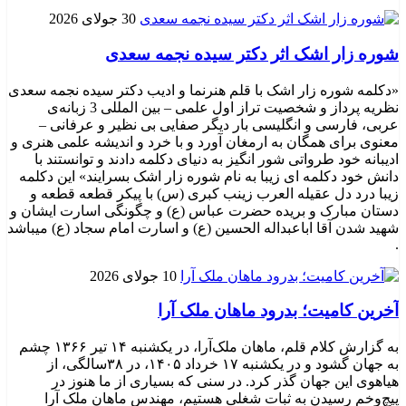
30 جولای 2026
شوره زار اشک اثر دکتر سیده نجمه سعدی
«دکلمه شوره زار اشک با قلم هنرنما و ادیب دکتر سیده نجمه سعدی
نظریه پرداز و شخصیت تراز اول علمی – بین المللی 3 زبانه‌ی
عربی، فارسی و انگلیسی بار دیگر صفایی بی نظیر و عرفانی –
معنوی برای همگان به ارمغان آورد و با خرد و اندیشه علمی هنری و
ادیبانه خود طرواتی شور انگیز به دنیای دکلمه دادند و توانستند با
دانش خود دکلمه ای زیبا به نام شوره زار اشک بسرایند» این دکلمه
زیبا درد دل عقیله العرب زینب کبری (س) با پیکر قطعه قطعه و
دستان مبارک و بریده حضرت عباس (ع) و چگونگی اسارت ایشان و
شهید شدن آقا اباعبداله الحسین (ع) و اسارت امام سجاد (ع) میباشد
.
10 جولای 2026
​آخرین کامیت؛ بدرود ماهان ملک آرا
به گزارش کلام قلم، ماهان ملک‌آرا، در یکشنبه ۱۴ تیر ۱۳۶۶ چشم
به جهان گشود و در یکشنبه ۱۷ خرداد ۱۴۰۵، در ۳۸سالگی، از
هیاهوی این جهان گذر کرد. در سنی که بسیاری از ما هنوز در
پیچ‌وخم رسیدن به ثبات شغلی هستیم، مهندس ماهان ملک آرا