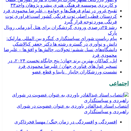
و کاربردی موسسه فرهنگی هنری پیشرو پژوهان واحد۳۳
تقبیح غرور در تمام فرهنگ‌ها و جوامع – علیرضا محمودی فرد
کردستان قطب اصلی توت فرنگی کشور است/فراوری توت
فرنگی مورد توجه قرار گیرد
رشد ۲۵درصدی ورودی گردشگران برای هتل آبدرمانی رویال
پارک
پیام ریاست شورای سیاستگذاری کنگره بین المللی مارلیک:
دانش و نوآوری در گستره رشته ها دکتر جعفر کیالاشکی
دانشگاه‌های نسل ششم: تحولات، چالش‌ها و افق‌ها – علیرضا
محمودی فرد
اپل، کماکان بهترین برند جهان؛ پنج جایگاه نخست ۲۰۲۴، در
تسخیر غول‌های فناوری جهان / علیرضا محمودی فرد
نشست ورزشکاران جانباز _نابینا و قطع عضو‎
اجتماعی
انتصاب استاد عبدالقادر باوردی به عنوان عضویت در شورای
راهبردی و سیاستگذاری
افسردگی و افسردگی در زمان جنگ / مهسا فخرذاکری