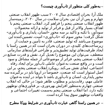
– به‌طور کلی منظور از تاب‌آوری چیست؟
ملک آرا: بحران اقتصادی سال ۲۰۰۷ سبب ظهور انقلاب صنعتی
چهارم و پس از آن نیز، بحران سلامت در سال ۲۰۲۰، زمینه‌ساز
ظهور انقلاب صنعتی پنجم را فراهم کرد. انقلاب صنعتی پنجم با
اهداف بسیار والاتر از قبل و فراتر از تولید و ارائه محصولات
سودآور، با تکیه و تاکید بر سه محور «انسان، پایداری و تاب‌آوری»
شکل گرفت؛ محور سوم که «تاب‌آوری» است، تضمین‌کننده این
موضوع می‌باشد که تولیدِ صنعتی، قادر به تأمین و حمایت از
زیرساخت‌های کلیدی، در دوران بحران است که در همین راستا با
ایجاد ظرفیت‌های تولید تطبیق‌پذیر و طراحی فرآیندهای سازمانی
منعطف، می‌توان این موضوع را تعدیل کرد. نقش و قدرت صنایع در
انقلاب صنعتی پنجم، فراتر از موضوعاتی از جمله مشاغل و سود
است و در واقع صنعت به‌عنوان عاملی تاب‌آور برای ایجاد رفاه
اجتماعی، ایفای نقش می‌کند. رویکرد انقلاب صنعتی پنجم، بر این
اصل استوار است که صنعت، خصوصاً در اروپا باید در برگیرنده سه
محور پایداری، انسان و تاب‌آوری باشد تا بتواند در آینده به‌عنوان
عاملی مهم، رقابت‌پذیر و مطلوب ظاهر شود؛ در حالی که انقلاب
صنعتی چهارم به‌منظور افزایش بهره‌وری، بر فناوری‌های نوظهور
تکیه دارد، اما انقلاب صنعتی پنجم به‌سمت تغییرات اجتماعی و
واقعیات نوظهور سوق پیدا کرده است.
– در همین راستا گاهی عبارت تاب‌آوری در شرایط ووکا مطرح