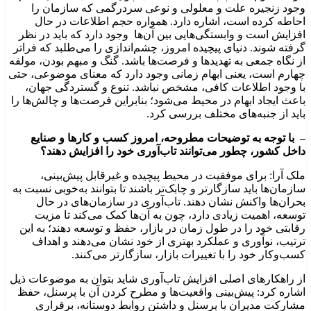
وجود زنجیره علت و معلولی و نوعی سردرگمی که سازمان را
احاطه کرده است، اشاره دارد. همواره حجم اطلاعات در حال
افزایش است و وابستگی‌‌هایی بین آن‌ها وجود دارد که باید در نظر
گرفته شوند. دنیای پیچیده امروز، چشم‌اندازی را می‌‌طلبد که فراتر
از نگاه جمعی به تهدیدها و فرصت‌‌ها باشد. گنگ و مبهم بودن، مولفه
چهارم است، یعنی ابهام زمانی وجود دارد که معنای موضوعی، حتی
با وجود اطلاعات کافی، مشخص نباشد. تنوع و گستردگی جهان،
باعث ایجاد ابهام در محیط می‌‌شود؛ بنابراین فرصت‌ها و چالش‌ها را
باید از جنبه‌های مختلف بررسی کرد.
– با توجه به توضیحات مطروحه، امروز کسب و کارها و صنایع
داخل کشور، چطور می‌توانند تاب‌آوری خود را افزایش دهند؟
ملک آرا: برای موفقیت در محیط پیچیده و غیرقابل پیش‌بینی،
سازمان‌ها باید سازگارتر و چابک‌تر باشند تا بتوانند به‌خوبی نسبت به
بحران‌ها واکنش نشان دهند. تاب‌آوری در سازمان‌های در حال
توسعه، اهمیت زیادی دارد، چون به آن‌ها کمک می‌کند تا مزیت
رقابتی خود را در طول زمان در بازار، حفظ و توسعه دهند؛ به این
ترتیب، نوآوری و عملکرد بهتری از خود نشان می‌دهند و اهداف
کسب‌وکار خود را با تغییرات بازار، سازگارتر می‌کنند.
از راهکارهای اصلی افزایش تاب‌آوری شاید بتوان به موضوعات ذیل
اشاره کرد: پیش‌بینی واقعیت‌ها و مطرح کردن آن با پرسنل، حفظ
مشارکت مدیران با پرسنل و داشتن روابط دوستانه، برقراری