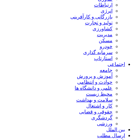
ارتباطات
انرژی
بازرگانی و کارآفرینی
تولید و تجارت
کشاورزی
مدیریت
مسکن
خودرو
سرمایه گذاری
استارتاپ
اجتماعی
جامعه
آموزش و پرورش
حوادث و انتظامی
علمی و دانشگاه ها
محیط زیست
سلامت و بهداشت
کار و اشتغال
حقوقی و قضایی
گردشگری
ورزشی
بین الملل
ارسال مطلب