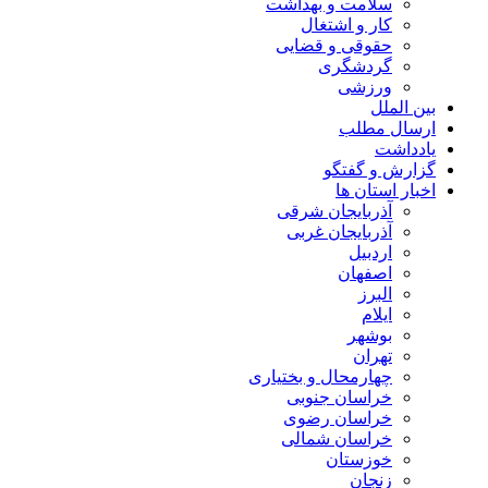
سلامت و بهداشت
کار و اشتغال
حقوقی و قضایی
گردشگری
ورزشی
بین الملل
ارسال مطلب
یادداشت
گزارش و گفتگو
اخبار استان ها
آذربایجان شرقی
آذربایجان غربی
اردبیل
اصفهان
البرز
ایلام
بوشهر
تهران
چهارمحال و بختیاری
خراسان جنوبی
خراسان رضوی
خراسان شمالی
خوزستان
زنجان