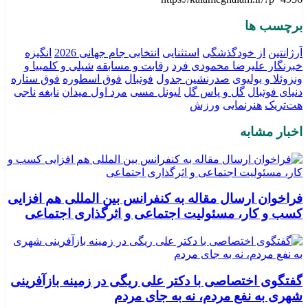
برچسب ها
آرژانتین
از خودگذشگی‌
استثنایی
انتخابی جام جهانی 2026
انگیزه
خبرنگار علیرضا محمودی فرد
رقابت و مسابقه
شیلی و کلمبیا و
ونزوئلا و بولیوی
صدرنشین جدول
فوتبال
فوق اسطوره
فوق ستاره
دنیای فوتبال
گل و پاس گل
لیونل مسی
مرد اول میدان
نابغه
ناجی
هت‌تریک
هنرنمایی
ورزش
اخبار مشابه
فراخوان ارسال مقاله به کنفرانس بین المللی هم افزایی
کسب و کار، مسئولیت اجتماعی و اثرگذاری اجتماعی
گفتگوی اختصاصی با دکتر علی ریگی در زمینه بازآفرینی
شهری به نفع مردم، نه به جای مردم