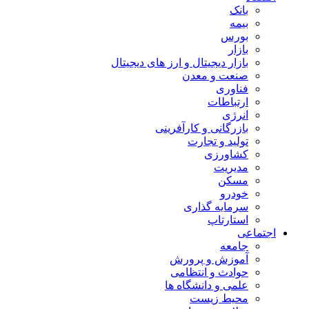
بانک
بیمه
بورس
بازار
بازار دیجیتال و ارز های دیجیتال
صنعت و معدن
فناوری
ارتباطات
انرژی
بازرگانی و کارآفرینی
تولید و تجارت
کشاورزی
مدیریت
مسکن
خودرو
سرمایه گذاری
استارتاپ
اجتماعی
جامعه
آموزش و پرورش
حوادث و انتظامی
علمی و دانشگاه ها
محیط زیست