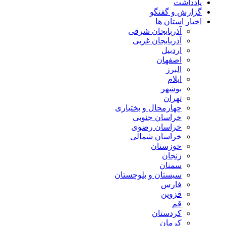
یادداشت
گزارش و گفتگو
اخبار استان ها
آذربایجان شرقی
آذربایجان غربی
اردبیل
اصفهان
البرز
ایلام
بوشهر
تهران
چهارمحال و بختیاری
خراسان جنوبی
خراسان رضوی
خراسان شمالی
خوزستان
زنجان
سمنان
سیستان و بلوچستان
فارس
قزوین
قم
کردستان
کرمان