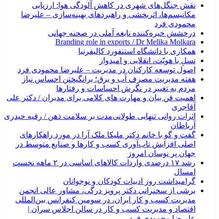
نقش جنگل‌های شهری در کاهش آلودگی هوا: ارزیابی
مکانیسم‌ها، اثربخشی و راهبردهای بهینه‌سازی – علیرضا
محمودی فرد
درخشش خیره‌کننده نابغه آملی در صحنه جهانی
Branding role in exports / Dr Melika Molkara
همکاری با دانشگاه استنفورد کالیفرنیا
نسلِ با هویّت، انقلابی و امیدوار
اصول توسعه کارکنان در مدیریت – علیرضا محمودی فرد
هفته مدیریت مصرف آب و برق؛ برانگیختن احساس نیاز
مردم به تغییر در نگرش احساسات و رفتارها
اهمیت فن بیان و مهارت های کلامی برای مدیران / دکتر علی
آقاجری
اثرات روانی تنهایی طولانی‌مدت بر سلامت ذهن / رقیه حیدری
آرباطان
گفت و گو با خانم دکتر ملیکا ملک آرا در مورد راهکارهای
اصلی افزایش تاب‌آوری کسب و کارها و صنایع متوسط در
جهان پر نوسان امروز
رشد ۱۷ درصدی واردات کالاهای اساسی در ۲ ماهه نخست
امسال
گرامیداشت روز ادبیات کودکان و نوجوانان
برشی از سخنرانی دکتر پرویز درگی، مشاور عالی انجمن
مدیریت کسب و کار ایران، در سومین کنفرانس بین‌المللی
اقتصاد و مدیریت کسب و کار در سالن اجلاس سران |
علیرضا محمودی فرد