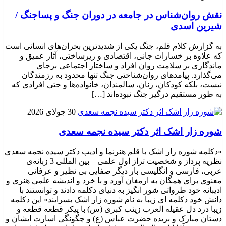
نقش روان‌شناس در جامعه در دوران جنگ و پساجنگ /
شیرین اسدی
به گزارش کلام قلم، جنگ یکی از شدیدترین بحران‌های انسانی است
که علاوه بر خسارات جانی، اقتصادی و زیرساختی، آثار عمیق و
ماندگاری بر سلامت روان افراد و ساختار اجتماعی برجای
می‌گذارد. پیامدهای روان‌شناختی جنگ تنها محدود به رزمندگان
نیست، بلکه کودکان، زنان، سالمندان، خانواده‌ها و حتی افرادی که
به طور مستقیم درگیر جنگ نبوده‌اند […]
30 جولای 2026
شوره زار اشک اثر دکتر سیده نجمه سعدی
«دکلمه شوره زار اشک با قلم هنرنما و ادیب دکتر سیده نجمه سعدی
نظریه پرداز و شخصیت تراز اول علمی – بین المللی 3 زبانه‌ی
عربی، فارسی و انگلیسی بار دیگر صفایی بی نظیر و عرفانی –
معنوی برای همگان به ارمغان آورد و با خرد و اندیشه علمی هنری و
ادیبانه خود طرواتی شور انگیز به دنیای دکلمه دادند و توانستند با
دانش خود دکلمه ای زیبا به نام شوره زار اشک بسرایند» این دکلمه
زیبا درد دل عقیله العرب زینب کبری (س) با پیکر قطعه قطعه و
دستان مبارک و بریده حضرت عباس (ع) و چگونگی اسارت ایشان و