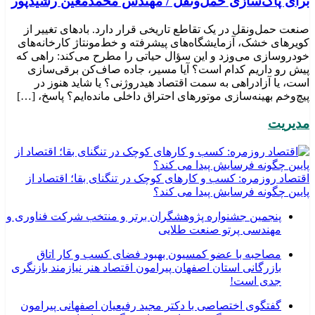
برای پاک‌سازی حمل‌ونقل / مهندس محمدمعین رشیدپور
صنعت حمل‌ونقل در یک تقاطع تاریخی قرار دارد. بادهای تغییر از
کویرهای خشک، آزمایشگاه‌های پیشرفته و خط‌مونتاژ کارخانه‌های
خودروسازی می‌وزد و این سؤال حیاتی را مطرح می‌کند: راهی که
پیش رو داریم کدام است؟ آیا مسیر، جاده صاف‌کن برقی‌سازی
است، یا آزادراهی به سمت اقتصاد هیدروژنی؟ یا شاید هنوز در
پیچ‌وخم بهینه‌سازی موتورهای احتراق داخلی مانده‌ایم؟ پاسخ، […]
مدیریت
اقتصاد روزمره: کسب‌ و کارهای کوچک در تنگنای بقا؛ اقتصاد از
پایین چگونه فرسایش پیدا می کند؟
پنجمین جشنواره پژوهشگران برتر و منتخب شرکت فناوری و
مهندسی پرتو صنعت طلایی
مصاحبه با عضو کمسیون بهبود فضای کسب و کار اتاق
بازرگانی استان اصفهان پیرامون اقتصاد هنر نیازمند بازنگری
جدی است!
گفتگوی اختصاصی با دکتر مجید رفیعیان اصفهانی پیرامون