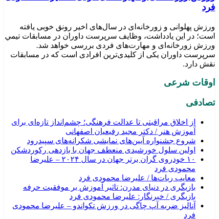
فرد
ورزش پهلوانی و زورخانه‌ای در سال‌های اخیر رونق خوبی یافته
است؛ در این یادداشت، وظایف سرپرست داوران در مسابقات تیمي
ورزش زورخانه‌ای و مهارت‌های فردی بررسی خواهد شد.
سرپرست داوران یکی از کلیدی‌ترین افرادی است که در مسابقات
نقش دارد.
اوقات شرعی
تصادفی
از اخلاق مراقبتی تا عدالت فرهنگی؛ چشم‌انداز تازه‌ای برای
آموزش هنر / دکتر مجید رفیعیان اصفهانی
شروع جشنواره آیین‌های نمایشی شکرانه‌های سپیدرود
اولین سلول خورشیدی منعطف جهان با بازدهی رکوردشکن
۱۰ خودروی گران برتر جهان در سال ۲۰۲۴ – علیرضا
محمودی فرد
معایب ربات‌ها / علیرضا محمودی فرد
بازیگری در دنیای مدرن: تاثیر آموزش بر موفقیت حرفه
بازیگری / خبرنگار: علیرضا محمودی فرد
آنالیز ضربه آپ چاگی در ورزش تکواندو – علیرضا محمودی
فرد