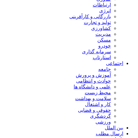
ارتباطات
انرژی
بازرگانی و کارآفرینی
تولید و تجارت
کشاورزی
مدیریت
مسکن
خودرو
سرمایه گذاری
استارتاپ
اجتماعی
جامعه
آموزش و پرورش
حوادث و انتظامی
علمی و دانشگاه ها
محیط زیست
سلامت و بهداشت
کار و اشتغال
حقوقی و قضایی
گردشگری
ورزشی
بین الملل
ارسال مطلب