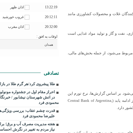
13:22:19
اذان ظهر
 از بزرگ‌ترین تولیدکنندگان غلات و محصولات کشاورزی مانند
20:12:11
غروب خورشید
20:32:00
اذان مغرب
ایع خودروسازی، نفت و گاز و تولید مواد غذایی است
اوقات به افق :
اقتصاد با سهمی حدود %۶۳٫۵ از GDP به خدمات مربوط می‌شود، از جمله بخش‌های مالی،
تصادفی
طلا پیشروی کرد/هر گرم طلا در بازا
احراز مقام اول در جشنواره مونو
می‌شود. بر اساس گزارش‌ها، نرخ تورم این
در اتش شهرستان نیشابور / خبرنگار
کشور در سال ۲۰۲۲ به %۹۴٫۸ رسید و پیش‌بینی می‌شد در سال ۲۰۲۳ نیز ادامه یابد (Central Bank of Argentina,
محمودی فرد
قدرت چشم عقاب: بررسی ویژگی‌ها و 
علیرضا محمودی فرد
هفته مدیریت مصرف آب و برق؛ بر
نیاز مردم به تغییر در نگرش احساسا
ه‌های رسمی، ضریب جینی در این کشور به