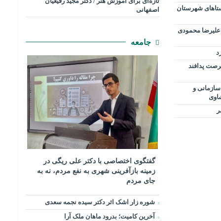
تازه‌ای برای آموزش هنر / دکتر مجید رفیعیان
وستاهای شهرستان
اصفهانی
 علیرضا محمودی
جامعه
د
فرصت پدافند
سازمانی و
شاوی
ر
گفتگوی اختصاصی با دکتر علی ریگی در
زمینه بازآفرینی شهری به نفع مردم، نه به
جای مردم
شوره زار اشک اثر دکتر سیده نجمه سعدی
​آخرین کامیت؛ بدرود ماهان ملک آرا