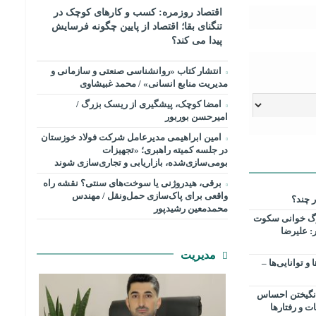
اقتصاد روزمره: کسب‌ و کارهای کوچک در
تنگنای بقا؛ اقتصاد از پایین چگونه فرسایش
پیدا می کند؟
انتشار کتاب «روانشناسی صنعتی و سازمانی و
مدیریت منابع انسانی» / محمد غبیشاوی
امضا کوچک، پیشگیری از ریسک بزرگ /
امیرحسن بوربور
امین ابراهیمی مدیرعامل شرکت فولاد خوزستان
در جلسه کمیته راهبری؛ «تجهیزات
بومی‌سازی‌شده، بازاریابی و تجاری‌سازی شوند
برقی، هیدروژنی یا سوخت‌های سنتی؟ نقشه راه
واقعی برای پاک‌سازی حمل‌ونقل / مهندس
ر چند؟
محمدمعین رشیدپور
لوگ خوانی سکوت
: علیرضا
مدیریت
توانایی‌ها –
انگیختن احساس
ت و رفتارها