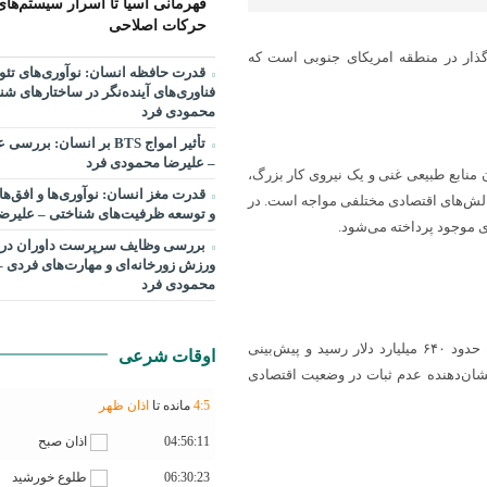
قهرمانی آسیا تا اسرار سیستم‌های
حرکات اصلاحی
گذار در منطقه امریکای جنوبی است که
قدرت حافظه انسان: نوآوری‌های تئو
فناوری‌های آینده‌نگر در ساختارهای شن
محمودی فرد
تأثیر امواج BTS بر انسان: 
– علیرضا محمودی فرد
ن منابع طبیعی غنی و یک نیروی کار بزرگ،
قدرت مغز انسان: نوآوری‌ها و افق‌ها
چالش‌های اقتصادی مختلفی مواجه است. در
و توسعه ظرفیت‌های شناختی – علیرض
ی موجود پرداخته می‌شود.
بررسی وظايف سرپرست داوران در 
ورزش زورخانه‌ای و مهارت‌های فردی –
محمودی فرد
طبق گزارش بانک جهانی، تولید ناخالص داخلی آرژانتین در سال ۲۰۲۲ به حدود ۶۴۰ میلیارد دلار رسید و پیش‌بینی
اوقات شرعی
۲ رشد اندکی را تجربه کند (World Bank, 2023)؛ این نشان‌دهنده عدم ثبات در وضعیت اقتصادی
5
:
4
مانده تا
اذان ظهر
04:56:11
اذان صبح
06:30:23
طلوع خورشید