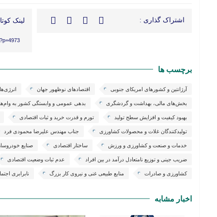
اشتراک گذاری :
لینک کوتاه
r/?p=4973
برچسب ها
آرژانتین و کشورهای امریکای جنوبی
اقتصادهای نوظهور جهان
انرژی‌ها
بخش‌های مالی، بهداشت و گردشگری
بدهی عمومی و وابستگی کشور به وام‌های
بهبود کیفیت و افزایش سطح تولید
تورم و قدرت خرید و ثبات اقتصادی
تولیدکنندگان غلات و محصولات کشاورزی
جناب مهندس علیرضا محمودی فرد
خدمات و صنعت و کشاورزی و ورزش
ساختار اقتصادی
صنایع خودروسازی
ضریب جینی و توزیع نامتعادل درآمد در بین افراد
عدم ثبات وضعیت اقتصادی
کشاورزی و صادرات
منابع طبیعی غنی و نیروی کار بزرگ
نابرابری اجتم
اخبار مشابه