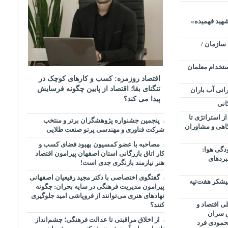
ه ۱۲ کلاسه «شهید فهمیده»
سازمان /
ستخدام معلمان
اقتصاد روزمره: کسب‌ و کارهای کوچک در
تنگنای بقا؛ اقتصاد از پایین چگونه فرسایش
انی آب باران
پیدا می کند؟
انی
رندینگ ۳۶۰ درجه: از استراتژی تا
پنجمین جشنواره پژوهشگران برتر و منتخب
گاهی و مشاوران
شرکت فناوری و مهندسی پرتو صنعت طلایی
مصاحبه با عضو کمسیون بهبود فضای کسب و
دگی هوا:
کار اتاق بازرگانی استان اصفهان پیرامون اقتصاد
بردهای
هنر نیازمند بازنگری جدی است!
گفتگوی اختصاصی با دکتر مجید رفیعیان اصفهانی
شکر هفت‌تپه
پیرامون مدیریت فرهنگی در سایه بحران: چگونه
نهادهای هنری می‌توانند از فروپاشی امید جلوگیری
ی اقتصاد و
کنند؟
س سران
از اخلاق مراقبتی تا عدالت فرهنگی؛ چشم‌انداز
حمودی فرد