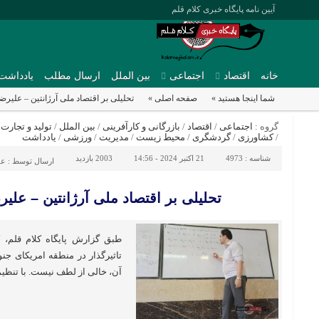
آیین نامه پایگاه خبری کلام قلم
خانه
اقتصاد
اجتماعی
بین الملل
ارسال مطلب
یادداشت
شما اینجا هستید »
صفحه اصلی »
تحلیلی بر اقتصاد ملی آرژانتین – علیر
گروه :
اجتماعی
/
اقتصاد
/
بازرگانی و کارآفرینی
/
بین الملل
/
تولید و تجارت
/
/
کشاورزی
/
گردشگری
/
محیط زیست
/
مدیریت
/
ورزشی
/
یادداشت
شناسه :
4973
21 اکتبر 2024 - 14:56
2003 بازدید
ارسال توسط :
عل
تحلیلی بر اقتصاد ملی آرژانتین – علی
طبق گزارش پایگاه کلام قلم، 
تاثیرگذار در منطقه امریکای 
آن، خالی از لطف نیست. با تنظی