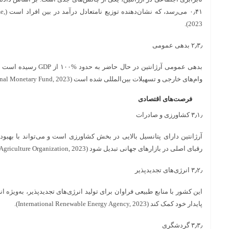
۰٫۴۱ 
2023).
۲٫۳٫ بدهی عمومی
بدهی عمومی آرژانتین در حا
وام‌های خارجی و تسهیلات بین‌المللی شده است (International Monetary Fund, 2023).
فرصت‌های اقتصادی
۳٫۱٫ کشاورزی و صادرات
آرژانتین دارای پتانسیل بالایی در بخش کشاورزی است و می‌تواند با بهبو
رقبای اصلی در بازارهای جهانی تبدیل شود (Food and Agriculture Organization, 2023).
۳٫۲٫ انرژی‌های تجدیدپذیر
این کشور با منابع طبیعی فراوان برای تولید انرژی‌های تجدیدپذیر، به‌ویژه 
پایدار خود کمک کند (International Renewable Energy Agency, 2023).
۳٫۳٫ گردشگری