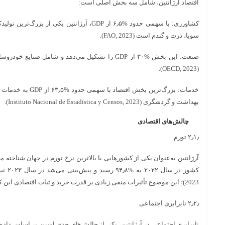
اقتصاد آرژانتین، شامل سه بخش اصلی است:
کشاورزی: با سهمی حدود %۶٫۵ از GDP، آرژانتین یکی
سویا، ذرت و گندم است (FAO, 2023).
صنعت: این بخش %۳۰ از GDP را تشکیل می‌دهد و شامل صن
(OECD, 2023).
خدمات: بزرگ‌ترین بخش 
بهداشت و گردشگری (Instituto Nacional de Estadística y Censos, 2023).
چالش‌های اقتصادی
۲٫۱٫ تورم
آرژانتین به‌عنوان یکی از کشورهایی با بالاترین نرخ تورم در جهان شناخته 
2023)؛ این موضوع تأثیرات منفی زیادی بر قدرت خرید و ثبات اقتصادی این کشور دارد.
۲٫۲٫ نابرابری اجتماعی
نابرابری اجتماعی در آرژانتین، یکی از چالش‌های جدی است. بر اساس داد