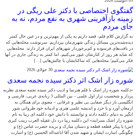
05 آگوست 2026
گفتگوی اختصاصی با دکتر علی ریگی در
زمینه بازآفرینی شهری به نفع مردم، نه به
جای مردم
به گزارش کلام قلم، قصد داریم به یکی از مهم‌ترین و در عین حال کمتر
دیده‌شده‌ترین مسائل زندگی شهری‌مان بپردازیم: سرنوشت محله‌هایی که
در بافت‌های فرسوده و کم‌برخوردار شهرهای ایران قرار دارند. محله‌هایی
که شاید هر روز از کنارشان عبور می‌کنیم، اما کمتر به زندگی جاری در آنها
فکر می‌کنیم؛ محله‌هایی که ساکنانشان با چالش‌هایی […]
30 جولای 2026
شوره زار اشک اثر دکتر سیده نجمه سعدی
«دکلمه شوره زار اشک با قلم هنرنما و ادیب دکتر سیده نجمه سعدی نظریه
پرداز و شخصیت تراز اول علمی – بین المللی 3 زبانه‌ی عربی، فارسی و
انگلیسی بار دیگر صفایی بی نظیر و عرفانی – معنوی برای همگان به
ارمغان آورد و با خرد و اندیشه علمی هنری و ادیبانه خود طرواتی شور
انگیز به دنیای دکلمه دادند و توانستند با دانش خود دکلمه ای زیبا به نام
شوره زار اشک بسرایند» این دکلمه زیبا درد دل عقیله العرب زینب کبری
(س) با پیکر قطعه قطعه و دستان مبارک و بریده حضرت عباس (ع) و
چگونگی اسارت ایشان و شهید شدن آقا اباعبداله الحسین (ع) و اسارت