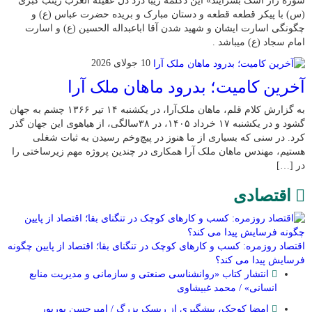
شوره زار اشک بسرایند» این دکلمه زیبا درد دل عقیله العرب زینب کبری
(س) با پیکر قطعه قطعه و دستان مبارک و بریده حضرت عباس (ع) و
چگونگی اسارت ایشان و شهید شدن آقا اباعبداله الحسین (ع) و اسارت
امام سجاد (ع) میباشد .
10 جولای 2026
​آخرین کامیت؛ بدرود ماهان ملک آرا
به گزارش کلام قلم، ماهان ملک‌آرا، در یکشنبه ۱۴ تیر ۱۳۶۶ چشم به جهان
گشود و در یکشنبه ۱۷ خرداد ۱۴۰۵، در ۳۸سالگی، از هیاهوی این جهان گذر
کرد. در سنی که بسیاری از ما هنوز در پیچ‌وخم رسیدن به ثبات شغلی
هستیم، مهندس ماهان ملک آرا همکاری در چندین پروژه مهم زیرساختی را
در […]
اقتصادی
اقتصاد روزمره: کسب‌ و کارهای کوچک در تنگنای بقا؛ اقتصاد از پایین چگونه
فرسایش پیدا می کند؟
انتشار کتاب «روانشناسی صنعتی و سازمانی و مدیریت منابع
انسانی» / محمد غبیشاوی
امضا کوچک، پیشگیری از ریسک بزرگ / امیرحسن بوربور