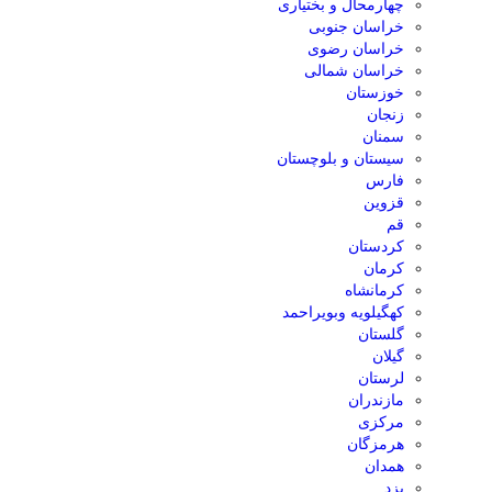
چهارمحال و بختیاری
خراسان جنوبی
خراسان رضوی
خراسان شمالی
خوزستان
زنجان
سمنان
سیستان و بلوچستان
فارس
قزوین
قم
کردستان
کرمان
کرمانشاه
کهگیلویه وبویراحمد
گلستان
گیلان
لرستان
مازندران
مرکزی
هرمزگان
همدان
یزد