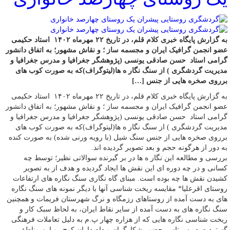
به گزارش پایگاه خبری کلام قلم، در تاریخ ۲۲ مهرماه ۱۴۰۲ استاد حکیمی
عضو انجمن گرافیک ایران و مجسمه ساز ؛ و نقاش مشهور؛ به اتفاق دانشور
گرامی استاد حسن صادقی یونسی (پژوهشگر جغرافیا و مدرس جغرافیا و
مدیریت گردشگری ) از سنگ نگار ه ها(لیتوگراف)که به صورت کوب های
برروی صخره هایی از جنس […]
به گزارش پایگاه خبری کلام قلم، در تاریخ ۲۲ مهرماه ۱۴۰۲ استاد حکیمی
عضو انجمن گرافیک ایران و مجسمه ساز ؛ و نقاش مشهور؛ به اتفاق دانشور
گرامی استاد حسن صادقی یونسی (پژوهشگر جغرافیا و مدرس جغرافیا و
مدیریت گردشگری ) از سنگ نگار ه ها(لیتوگراف)که به صورت کوب های
برروی صخره هایی از جنس سنگ شیل (با رویه ورنی شده) به صورت کنده
به دور از هرگونه حجم و بعد تصویر گردیده اند.
بررسی و مطالعه این نگار ه ها در بر گیرنده سوالاتی نظیر؛ توسط چه
کسانی و در چه دوره ای این نقش ها ایجاد گردیده و هدف از به تصویر
کشیدن نقش ها چه بوده است. مبنای گاه نگاری سنگ نگاره های ارتفاعات
روستای اقرعلیا* مقایسه ریخت شناسی آنها با دیگر نمونه های سنگ نگاره
های به دست آمده از روستاهای رزمگاه و نرگ شهرستان فریمات و همچنین
سنگ نگاره های به دست آمده از سایر نقاط ایران، به لحاظ سبک کار و
ریخت شناسی نگاره هایی که از هزاره چهار پ.م به دلیل تعاملات فرهنگی
گسترد ه، در سرتاسر حضور شکارگران و دام داران کوچ رو این مناطق