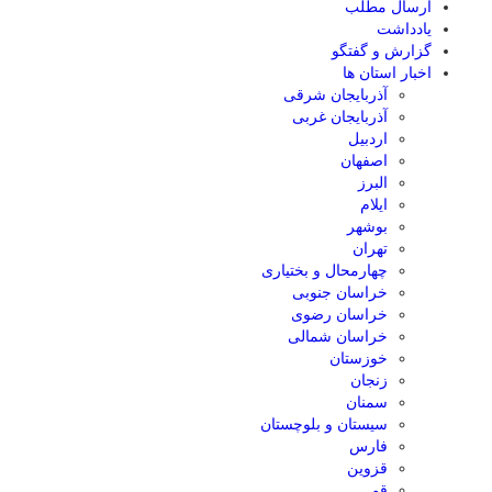
ارسال مطلب
یادداشت
گزارش و گفتگو
اخبار استان ها
آذربایجان شرقی
آذربایجان غربی
اردبیل
اصفهان
البرز
ایلام
بوشهر
تهران
چهارمحال و بختیاری
خراسان جنوبی
خراسان رضوی
خراسان شمالی
خوزستان
زنجان
سمنان
سیستان و بلوچستان
فارس
قزوین
قم