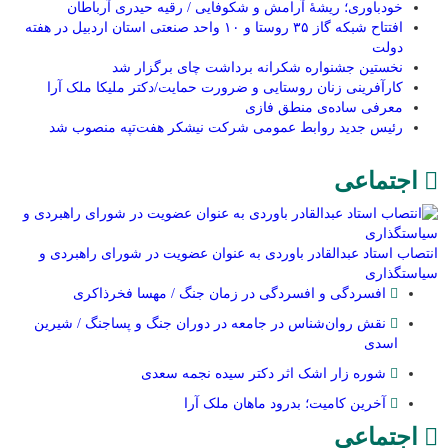
خودباوری؛ ریشهٔ آرامش و شکوفایی / رقیه حیدری آرباطان
افتتاح شبکه گاز ۳۵ روستا و ۱۰ واحد صنعتی استان اردبیل در هفته
دولت
نخستین جشنواره شکرانه برداشت چای برگزار شد
کارآفرینی زنان روستایی و ضرورت حمایت/دکتر ملیکا ملک آرا
معرفی ساده‌ی منطق فازی
رئیس جدید روابط عمومی شرکت نیشکر هفت‌تپه منصوب شد
اجتماعی
انتصاب استاد عبدالقادر باوردی به عنوان عضویت در شورای راهبردی و
سیاستگذاری
افسردگی و افسردگی در زمان جنگ / مهسا فخرذاکری
نقش روان‌شناس در جامعه در دوران جنگ و پساجنگ / شیرین
اسدی
شوره زار اشک اثر دکتر سیده نجمه سعدی
​آخرین کامیت؛ بدرود ماهان ملک آرا
اجتماعی