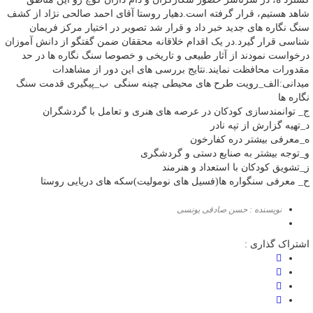
شاهد هستیم، قرار گرفته است.دهیار روستا آقای احمد صالحی نژاد از کشف
سنگ نگاره های جدید خبر داد و قرار شد تصویر در اختیار مرکز فریمان
شناسی قرار گیرد.در یک اقدام خلاقانه محققان ضمن گفتگو از دانش آموزان
درخواست نمودند از آثار طبیعی و تاریخی و خصوصا سنگ نگاره ها در حد
مقدورات محافظت نمایند.نتایج بررسی های این دور از مشاهدات
میدانی:الف_رویت طرح های محیطی چینه سنگی ب_پیگیری قدمت سنگ
نگاره ها
ج_ توانمندسازی کودکان در عرصه های هنری و تعامل با گردشگران
د_تهیه گزارش از تپه نادر
ه_معرفی بیشتر دره کفارخون
و_توجه بیشتر به صنایع دستی و گردشگری
ز_تشویق کودکان با استعداد و هنرمند
ح_ معرفی سنگواره ها(فسیل های نومولیت)سکه های دریایی روستا
نویسنده : حسن صادقی یونسی
اشتراک گذاری :