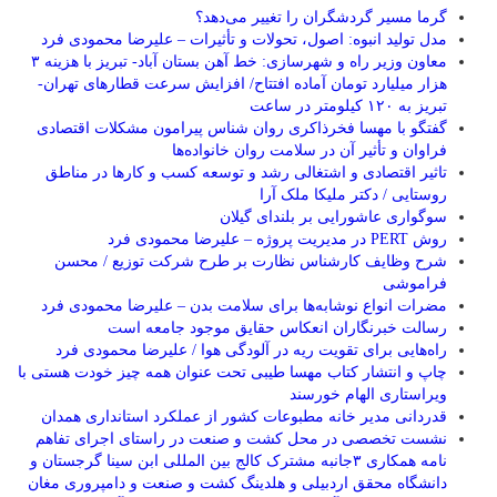
گرما مسیر گردشگران را تغییر می‌دهد؟
مدل تولید انبوه: اصول، تحولات و تأثیرات – علیرضا محمودی فرد
معاون وزیر راه و شهرسازی: خط آهن بستان آباد- تبریز با هزینه ۳
هزار میلیارد تومان آماده افتتاح/ افزایش سرعت قطارهای تهران-
تبریز به ۱۲۰ کیلومتر در ساعت
گفتگو با مهسا فخرذاکری روان شناس پیرامون مشکلات اقتصادی
فراوان و تأثیر آن در سلامت روان خانواده‌ها
تاثیر اقتصادی و اشتغالی رشد و توسعه کسب و کارها در مناطق
روستایی / دکتر ملیکا ملک آرا
سوگواری عاشورایی بر بلندای گیلان
روش PERT در مدیریت پروژه – علیرضا محمودی فرد
شرح وظایف کارشناس نظارت بر طرح شرکت توزیع / محسن
فراموشی
مضرات انواع نوشابه‌ها برای سلامت بدن – علیرضا محمودی فرد
رسالت خبرنگاران انعکاس حقایق موجود جامعه است
راه‌هایی برای تقویت ریه در آلودگی هوا / علیرضا محمودی فرد
چاپ و انتشار کتاب مهسا طیبی تحت عنوان همه چیز خودت هستی با
ویراستاری الهام خورسند
قدردانی مدیر خانه مطبوعات کشور از عملکرد استانداری همدان
نشست تخصصی در محل کشت و صنعت در راستای اجرای تفاهم
نامه همکاری ۳جانبه مشترک کالج بین المللی ابن سینا گرجستان و
دانشگاه محقق اردبیلی و هلدینگ کشت و صنعت و دامپروری مغان