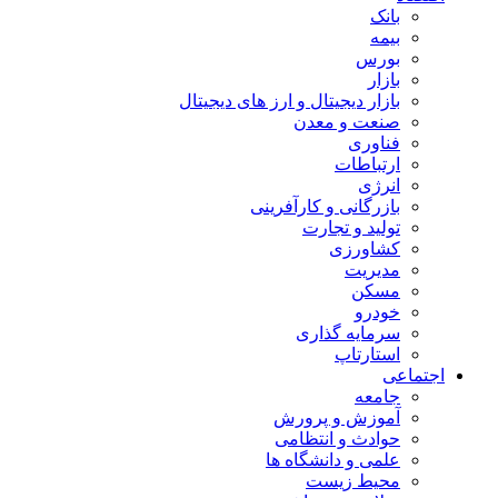
بانک
بیمه
بورس
بازار
بازار دیجیتال و ارز های دیجیتال
صنعت و معدن
فناوری
ارتباطات
انرژی
بازرگانی و کارآفرینی
تولید و تجارت
کشاورزی
مدیریت
مسکن
خودرو
سرمایه گذاری
استارتاپ
اجتماعی
جامعه
آموزش و پرورش
حوادث و انتظامی
علمی و دانشگاه ها
محیط زیست