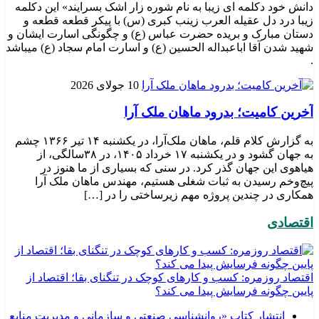
دانش خود دکلمه ای زیبا به نام شوره زار اشک بسرایند» این دکلمه
زیبا درد دل عقیله العرب زینب کبری (س) با پیکر قطعه قطعه و
دستان مبارک و بریده حضرت عباس (ع) و چگونگی اسارت ایشان و
شهید شدن آقا اباعبداله الحسین (ع) و اسارت امام سجاد (ع) میباشد
.
10 جولای 2026
​آخرین کامیت؛ بدرود ماهان ملک آرا
به گزارش کلام قلم، ماهان ملک‌آرا، در یکشنبه ۱۴ تیر ۱۳۶۶ چشم
به جهان گشود و در یکشنبه ۱۷ خرداد ۱۴۰۵، در ۳۸سالگی، از
هیاهوی این جهان گذر کرد. در سنی که بسیاری از ما هنوز در
پیچ‌وخم رسیدن به ثبات شغلی هستیم، مهندس ماهان ملک آرا
همکاری در چندین پروژه مهم زیرساختی را در […]
اقتصادی
اقتصاد روزمره: کسب‌ و کارهای کوچک در تنگنای بقا؛ اقتصاد از
پایین چگونه فرسایش پیدا می کند؟
انتشار کتاب «روانشناسی صنعتی و سازمانی و مدیریت منابع