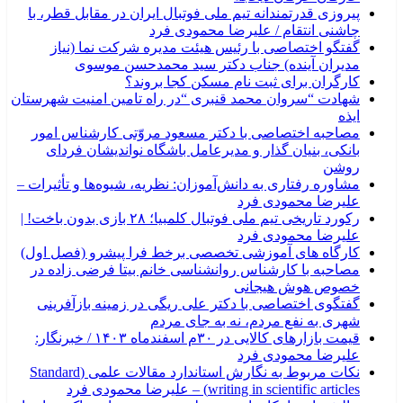
پیروزی قدرتمندانه تیم ملی فوتبال ایران در مقابل قطر، با
چاشنی انتقام / علیرضا محمودی فرد
گفتگو اختصاصی با رئیس هیئت مدیره شرکت نما (نیاز
مدیران آینده) جناب دکتر سید محمدحسن موسوی
کارگران برای ثبت نام مسکن کجا بروند؟
شهادت “سروان محمد قنبری “در راه تامین امنیت شهرستان
ایذه
مصاحبه اختصاصی با دکتر مسعود مروّتی کارشناس امور
بانکی، بنیان گذار و مدیرعامل باشگاه نواندیشان فردای
روشن
مشاوره رفتاری به دانش‌آموزان: نظریه، شیوه‌ها و تأثیرات –
علیرضا محمودی فرد
رکورد تاریخی تیم ملی فوتبال کلمبیا؛ ۲۸ بازی بدون باخت! |
علیرضا محمودی فرد
کارگاه های آموزشی تخصصی برخط فرا پیشرو (فصل اول)
مصاحبه با کارشناس روانشناسی خانم بیتا فرضی زاده در
خصوص هوش هیجانی
گفتگوی اختصاصی با دکتر علی ریگی در زمینه بازآفرینی
شهری به نفع مردم، نه به جای مردم
قیمت بازارهای کالایی در ۳۰م اسفندماه ۱۴۰۳ / خبرنگار:
علیرضا محمودی فرد
نکات مربوط به نگارش استاندارد مقالات علمی (Standard
writing in scientific articles) – علیرضا محمودی فرد