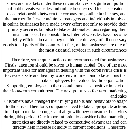
stores and markets under these circumstances, a significant portion
of public visits websites and online businesses. This has created a
close relationship between the coronavirus, online businesses, and
the internet. In these conditions, managers and individuals involved
in online businesses have made every effort not only to provide their
primary services but also to take additional actions regarding their
human and social responsibilities. Internet websites have become
highly efficient because they enable the delivery of all necessary
goods to all parts of the country. In fact, online businesses are one of
the most essential services in such circumstances
Therefore, some quick actions are recommended for businesses.
Firstly, attention should be given to human capital. One of the most
important tasks for managers in dealing with the coronavirus crisis is
to create a safe and healthy work environment and take actions that
make employees feel valued by the organization
Supporting employees in these conditions has a positive impact on
their long-term commitment. The next point is to focus on marketing
and sales
Customers have changed their buying habits and behaviors to adapt
to the crisis. Therefore, companies need to take appropriate actions
to adapt to market changes and align with new consumer behaviors
during this period. One important point to consider is that marketing
strategies are directly related to competitive advantages and can
directly help increase liquidity in current conditions. Therefore,