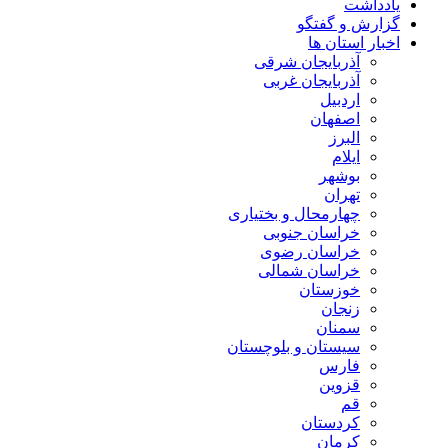
یادداشت
گزارش و گفتگو
اخبار استان ها
آذربایجان شرقی
آذربایجان غربی
اردبیل
اصفهان
البرز
ایلام
بوشهر
تهران
چهارمحال و بختیاری
خراسان جنوبی
خراسان رضوی
خراسان شمالی
خوزستان
زنجان
سمنان
سیستان و بلوچستان
فارس
قزوین
قم
کردستان
کرمان