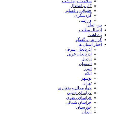
سلامت و بهداشت
کار و اشتغال
حقوقی و قضایی
گردشگری
ورزشی
بین الملل
ارسال مطلب
یادداشت
گزارش و گفتگو
اخبار استان ها
آذربایجان شرقی
آذربایجان غربی
اردبیل
اصفهان
البرز
ایلام
بوشهر
تهران
چهارمحال و بختیاری
خراسان جنوبی
خراسان رضوی
خراسان شمالی
خوزستان
زنجان