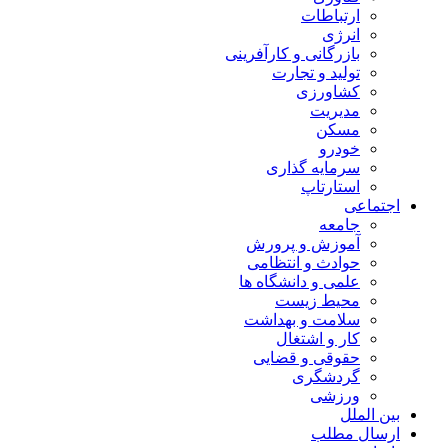
ارتباطات
انرژی
بازرگانی و کارآفرینی
تولید و تجارت
کشاورزی
مدیریت
مسکن
خودرو
سرمایه گذاری
استارتاپ
اجتماعی
جامعه
آموزش و پرورش
حوادث و انتظامی
علمی و دانشگاه ها
محیط زیست
سلامت و بهداشت
کار و اشتغال
حقوقی و قضایی
گردشگری
ورزشی
بین الملل
ارسال مطلب