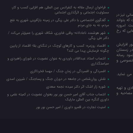
فراخوان ارسال مقاله به کنفرانس بین المللی هم افزایی کسب و کار،
مسئولیت اجتماعی و اثرگذاری اجتماعی
نی نیز در
که بتواند
گفتگوی اختصاصی با دکتر علی ریگی در زمینه بازآفرینی شهری به نفع
ت. امروزه
مردم، نه به جای مردم
ایی که رخ
شهر هوشمند ناعادلانه؛ وقتی فناوری، شکاف شهری را عمیق‌تر می‌کند /
دکتر علی ریگی
ور افزایش
اقتصاد روزمره: کسب‌ و کارهای کوچک در تنگنای بقا؛ اقتصاد از پایین
در زمستان
چگونه فرسایش پیدا می کند؟
نمود. رسانه
انتصاب استاد عبدالقادر باوردی به عنوان عضویت در شورای راهبردی و
ا خصوصی و
سیاستگذاری
افسردگی و افسردگی در زمان جنگ / مهسا فخرذاکری
می نماید.
نقش روان‌شناس در جامعه در دوران جنگ و پساجنگ / شیرین اسدی
شوره زار اشک اثر دکتر سیده نجمه سعدی
دی و تهیه
مصاحبه و
انتصاب جناب آقای امیر حسن بور بور بعنوان عضویت در کمیته علمی و
داوری کنگره بین المللی مارلیک
امنیت تجارت در قلمرو داوری / امیر حسن بور بور