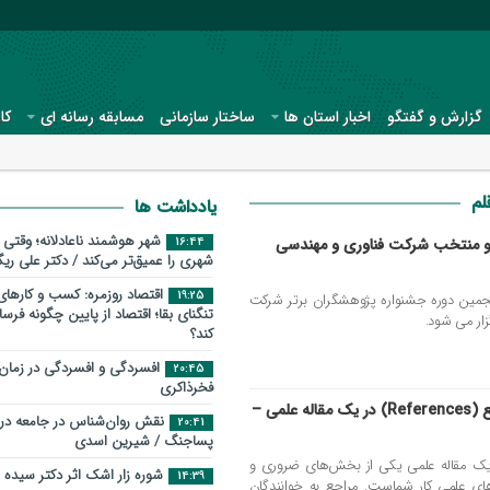
گزارش و گفتگو
اخبار استان ها
ساختار سازمانی
مسابقه رسانه ای
کا
لم
یادداشت ها
شهر هوشمند ناعادلانه؛ وقتی 
 و منتخب شرکت فناوری و مهندسی
16:44
شهری را عمیق‌تر می‌کند / دکتر علی ری
اقتصاد روزمره: کسب‌ و کارها
19:25
 پژوهش در ۲۵ آذرماه پنجمین دوره جشنواره پژوهشگران برتر شرکت
تنگنای بقا؛ اقتصاد از پایین چگونه فر
ار می شود.
کند؟
افسردگی و افسردگی در زمان
20:45
فخرذاکری
نکات مربوط به نوشتن بخش مراجع (References) در یک مقاله علمی –
نقش روان‌شناس در جامعه در
20:41
پساجنگ / شیرین اسدی
ش مراجع (References) در یک مقاله علمی یکی از بخش‌های ضروری و
شوره زار اشک اثر دکتر سیده
14:39
‌های علمی کار شماست. مراجع به خوانندگان