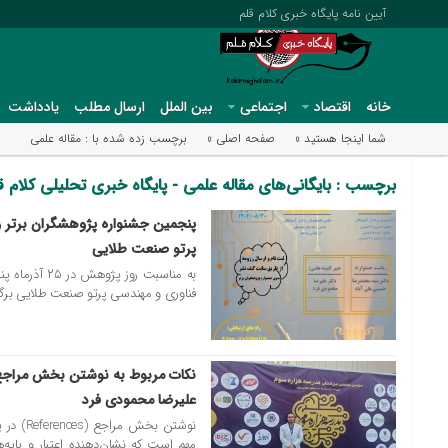
آیین نامه پایگاه خبری کلام قلم
خانه
اقتصاد
اجتماعی
بین الملل
ارسال مطلب
یادداشت
شما اینجا هستید »
صفحه اصلی »
برچسب زده شده با : مقاله علمی
برچسب : بایگانی‌های مقاله علمی - پایگاه خبری تحلیلی کلام ق
پنجمین جشنواره پژوهشگران برتر
01 دسامبر 2025
پرتو صنعت طلایی
به مناسبت روز
فناوری و مهندسی پرتو صنعت طلایی برگز
30 مارس 2025
علیرضا محمودی فرد
نوشتن بخ
مهم است که نشان‌دهنده اعتبار و پایه