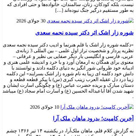
نیست، بلکه کودکان، زنان، سالمندان، خانواده‌ها و حتی افرادی که
به طور مستقیم درگیر جنگ نبوده‌اند […]
30 جولای 2026
شوره زار اشک اثر دکتر سیده نجمه سعدی
«دکلمه شوره زار اشک با قلم هنرنما و ادیب دکتر سیده نجمه سعدی
نظریه پرداز و شخصیت تراز اول علمی – بین المللی 3 زبانه‌ی
عربی، فارسی و انگلیسی بار دیگر صفایی بی نظیر و عرفانی –
معنوی برای همگان به ارمغان آورد و با خرد و اندیشه علمی هنری و
ادیبانه خود طرواتی شور انگیز به دنیای دکلمه دادند و توانستند با
دانش خود دکلمه ای زیبا به نام شوره زار اشک بسرایند» این دکلمه
زیبا درد دل عقیله العرب زینب کبری (س) با پیکر قطعه قطعه و
دستان مبارک و بریده حضرت عباس (ع) و چگونگی اسارت ایشان و
شهید شدن آقا اباعبداله الحسین (ع) و اسارت امام سجاد (ع) میباشد
.
10 جولای 2026
​آخرین کامیت؛ بدرود ماهان ملک آرا
به گزارش کلام قلم، ماهان ملک‌آرا، در یکشنبه ۱۴ تیر ۱۳۶۶ چشم