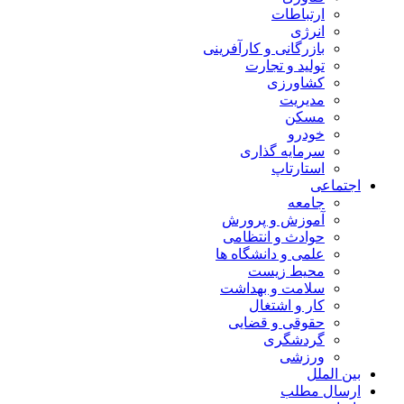
ارتباطات
انرژی
بازرگانی و کارآفرینی
تولید و تجارت
کشاورزی
مدیریت
مسکن
خودرو
سرمایه گذاری
استارتاپ
اجتماعی
جامعه
آموزش و پرورش
حوادث و انتظامی
علمی و دانشگاه ها
محیط زیست
سلامت و بهداشت
کار و اشتغال
حقوقی و قضایی
گردشگری
ورزشی
بین الملل
ارسال مطلب