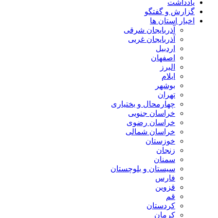
یادداشت
گزارش و گفتگو
اخبار استان ها
آذربایجان شرقی
آذربایجان غربی
اردبیل
اصفهان
البرز
ایلام
بوشهر
تهران
چهارمحال و بختیاری
خراسان جنوبی
خراسان رضوی
خراسان شمالی
خوزستان
زنجان
سمنان
سیستان و بلوچستان
فارس
قزوین
قم
کردستان
کرمان