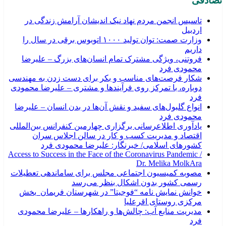
تصادفی
تاسیس انجمن مردم نهاد نیک اندیشان آرامش زندگی در
اردبیل
وزارت صمت: توان تولید ۱۰۰۰ اتوبوس برقی در سال را
داریم
فروتنی، ویژگی مشترک تمام انسان‌های بزرگ – علیرضا
محمودی فرد
شکار فرصت‌های مناسب و بکر برای دست زدن به مهندسی
دوباره، با تمرکز روی فرآیندها و مشتری – علیرضا محمودی
فرد
انواع گلبول‌های سفید و نقش آن‌ها در بدن انسان – علیرضا
محمودی فرد
یادآوری اطلاعرسانی برگزاری چهارمین کنفرانس بین‌المللی
اقتصاد و مدیریت کسب و کار در سالن اجلاس سران
کشورهای اسلامی/ خبرنگار: علیرضا محمودی فرد
Access to Success in the Face of the Coronavirus Pandemic /
Dr. Melika MolkAra
مصوبه کمیسیون اجتماعی مجلس برای ساماندهی تعطیلات
رسمی کشور بدون اشکال بنظر می‌رسد
خوانش نمایش نامه “فوجیتا” در شهرستان فریمان_بخش
مرکزی روستای اقرعلیا
مدیریت منابع آب: چالش‌ها و راهکارها – علیرضا محمودی
فرد