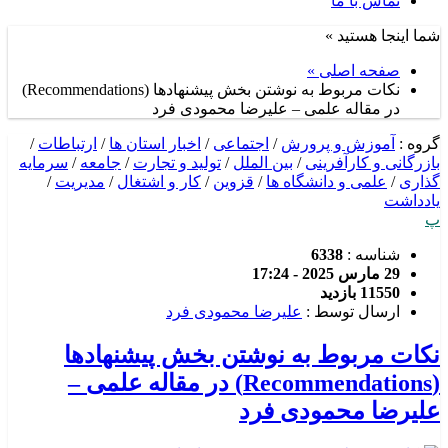
تماس با ما
شما اینجا هستید »
صفحه اصلی »
نکات مربوط به نوشتن بخش پیشنهادها (Recommendations)
در مقاله علمی – علیرضا محمودی فرد
گروه :
آموزش و پرورش
/
اجتماعی
/
اخبار استان ها
/
ارتباطات
/
بازرگانی و کارآفرینی
/
بین الملل
/
تولید و تجارت
/
جامعه
/
سرمایه
گذاری
/
علمی و دانشگاه ها
/
قزوین
/
کار و اشتغال
/
مدیریت
/
یادداشت
پ
شناسه :
6338
29 مارس 2025 - 17:24
11550 بازدید
ارسال توسط :
علیرضا محمودی فرد
نکات مربوط به نوشتن بخش پیشنهادها
(Recommendations) در مقاله علمی –
علیرضا محمودی فرد