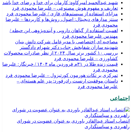
شهید عبدالحمید امیرکاوه: کارمان برای خدا و رضای خدا باشد
تعاریف و مفهوم هوش مصنوعی – علیرضا محمودی فرد
مزایای استفاده از سیستم‌های فازی / علیرضا محمودی فرد
سنتز مدارهای دیجیتال: اصول، روش‌ها و کاربردها – علیرضا
محمودی فرد
اهمیت استفاده از گیاهان دارویی و آینده‌پژوهی این حیطه /
مهندس علیرضا محمودی فرد
مصاحبه ای اختصاصی با مدیرعامل شرکت دانش بنیان
شهدینه سازان شفابخش جناب دکتر شهرام دادگستر
بررسی ۱۰ کشور برتر سال ۲۰۲۴ از نظر صادرات محصولات
کشاورزی – علیرضا محمودی فرد
قیمت زنده طلا در ۳۱م فروردین ماه ۱۴۰۴ / خبرنگار: علیرضا
محمودی فرد
تمرکزی بر نکات هورمون کورتیزول – علیرضا محمودی فرد
داستان موفقیت ارنست رادرفورد: پدر علم هسته‌ای –
علیرضا محمودی فرد
اجتماعی
انتصاب استاد عبدالقادر باوردی به عنوان عضویت در شورای
راهبردی و سیاستگذاری