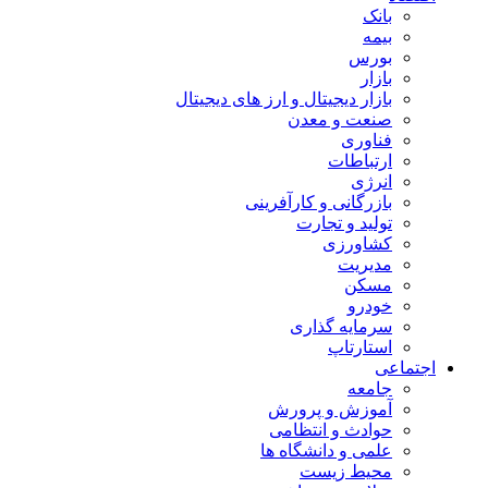
بانک
بیمه
بورس
بازار
بازار دیجیتال و ارز های دیجیتال
صنعت و معدن
فناوری
ارتباطات
انرژی
بازرگانی و کارآفرینی
تولید و تجارت
کشاورزی
مدیریت
مسکن
خودرو
سرمایه گذاری
استارتاپ
اجتماعی
جامعه
آموزش و پرورش
حوادث و انتظامی
علمی و دانشگاه ها
محیط زیست