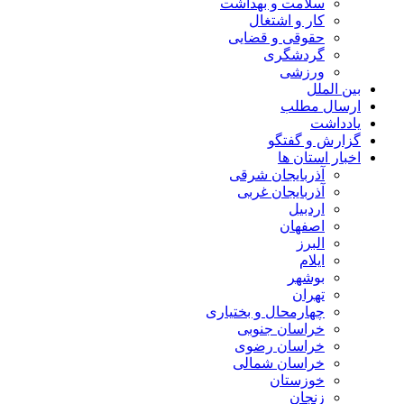
سلامت و بهداشت
کار و اشتغال
حقوقی و قضایی
گردشگری
ورزشی
بین الملل
ارسال مطلب
یادداشت
گزارش و گفتگو
اخبار استان ها
آذربایجان شرقی
آذربایجان غربی
اردبیل
اصفهان
البرز
ایلام
بوشهر
تهران
چهارمحال و بختیاری
خراسان جنوبی
خراسان رضوی
خراسان شمالی
خوزستان
زنجان