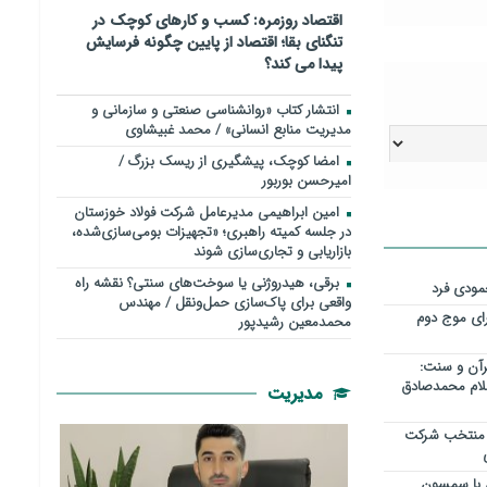
اقتصاد روزمره: کسب‌ و کارهای کوچک در
تنگنای بقا؛ اقتصاد از پایین چگونه فرسایش
پیدا می کند؟
انتشار کتاب «روانشناسی صنعتی و سازمانی و
مدیریت منابع انسانی» / محمد غبیشاوی
امضا کوچک، پیشگیری از ریسک بزرگ /
امیرحسن بوربور
امین ابراهیمی مدیرعامل شرکت فولاد خوزستان
در جلسه کمیته راهبری؛ «تجهیزات بومی‌سازی‌شده،
بازاریابی و تجاری‌سازی شوند
برقی، هیدروژنی یا سوخت‌های سنتی؟ نقشه راه
مودی فرد
واقعی برای پاک‌سازی حمل‌ونقل / مهندس
ر برای موج دوم
محمدمعین رشیدپور
قرآن و سنت:
لام محمدصادق
مدیریت
 منتخب شرکت
چوپان با سمسون