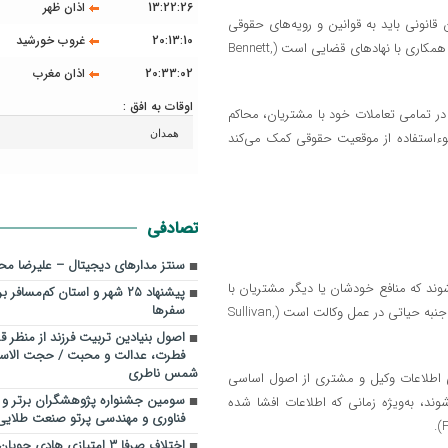
13:22:26
اذان ظهر
Respe): وکلا به‌عنوان نمایندگان قانونی باید به قوانین و رویه‌های حقوقی
20:13:10
غروب خورشید
احترام بگذارند و آن‌ها را ترویج کنند. این اصل به معنی رعایت دقیق قوانین و همکاری با نهادهای قضایی است (Bennett,
20:33:02
اذان مغرب
اوقات به افق :
ید با صداقت و شفافیت در تمامی تعاملات خود با مشتریان، محاکم
وءاستفاده از موقعیت‌ حقوقی کمک می‌کند
تصادفی
سنتز مدارهای دیجیتال – علیرضا مح
ت‌هایی روبه‌رو شوند که منافع خودشان یا دیگر مشتریان با
پیشنهاد ۲۵ شهر و استان کم‌مساف
سفرها
منافع یک مشتری دیگر تداخل پیدا کند. شناسایی و مدیریت این تضادها یک جنبه حیاتی در عمل وکالت است (Sullivan,
اصول بنیادین تربیت فرزند از منظر 
فطرت، عدالت و محبت / حجت الاس
شمس ناطری
Confidentiality Issue): حفظ محرمانگی اطلاعات وکیل و مشتری از اصول اساسی
سومین جشنواره پژوهشگران برتر و
ند، به‌ویژه زمانی که اطلاعات افشا شده
فناوری و مهندسی پرتو صنعت طلایی
اختلاف صرفا ۳ امتیازی هادی 