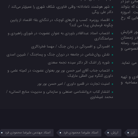
نی نیز در
که بتواند
شهر هوشمند ناعادلانه؛ وقتی فناوری، شکاف شهری را عمیق‌تر می‌کند /
ت. امروزه
دکتر علی ریگی
ایی که رخ
اقتصاد روزمره: کسب‌ و کارهای کوچک در تنگنای بقا؛ اقتصاد از پایین
چگونه فرسایش پیدا می کند؟
ور افزایش
انتصاب استاد عبدالقادر باوردی به عنوان عضویت در شورای راهبردی و
در زمستان
سیاستگذاری
نمود. رسانه
افسردگی و افسردگی در زمان جنگ / مهسا فخرذاکری
ا خصوصی و
نقش روان‌شناس در جامعه در دوران جنگ و پساجنگ / شیرین اسدی
می نماید.
شوره زار اشک اثر دکتر سیده نجمه سعدی
انتصاب جناب آقای امیر حسن بور بور بعنوان عضویت در کمیته علمی و
داوری کنگره بین المللی مارلیک
دی و تهیه
مصاحبه و
امنیت تجارت در قلمرو داوری / امیر حسن بور بور
انتشار کتاب «روانشناسی صنعتی و سازمانی و مدیریت منابع انسانی» /
محمد غبیشاوی
ارز
ارزش
استاد علیرضا محمودی فرد
استاد مهندس علیرضا محمودی فرد