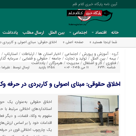
آیین نامه پایگاه خبری کلام قلم
خانه
اقتصاد
اجتماعی
بین الملل
ارسال مطلب
یادداشت
شما اینجا هستید »
صفحه اصلی »
اخلاق حقوقی: مبنای اصولی و کاربردی د
گروه :
آموزش و پرورش
/
اجتماعی
/
اخبار استان ها
/
ارتباطات
/
استارتاپ
/
ا
/
بیمه
/
بین الملل
/
تولید و تجارت
/
جامعه
/
حقوقی و قضایی
/
سرمایه گذار
/
فناوری
/
کار و اشتغال
/
مدیریت
/
هرمزگان
/
یادداشت
شناسه :
6799
11 می 2025 - 0:06
1458 بازدید
ارسال توسط :
علیرضا 
اخلاق حقوقی: مبنای اصولی و کاربردی در حرفه و
اخلاق حقوقی به‌عنوان یک حو
استانداردهای اخلاقی مرتبط با حر
مفهوم به وکلا، قضات، و دیگر فع
اقدامات خود را بر اساس ارزش‌ها
یک چارچوب اخلاقی قوی در حرفه ح