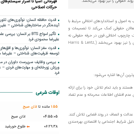
وند حقوقی را نیز بهبود می‌بخشد.
قهرمانی آسیا تا اسرار سیستم‌های 
حرکات اصلاحی
قدرت حافظه انسان: نوآوری‌های تئوری
به اصول و استانداردهای اخلاقی مرتبط با
آینده‌نگر در ساختارهای شناختی – علی
فعالان حقوقی کمک می‌کند تا تصمیمات و
تأثیر امواج BTS بر انسان: ب
ک چارچوب اخلاقی قوی در حرفه حقوقی نه
علیرضا محمودی فرد
تنها به تقویت اعتماد عمومی به نظام قضایی کمک می‌کند، بلکه روند حقوقی را نیز بهبود می‌بخشد (Harris & Lentz,
قدرت مغز انسان: نوآوری‌ها و افق‌های
توسعه ظرفیت‌های شناختی – علیرضا 
بررسی وظايف سرپرست داوران در مس
ورزش زورخانه‌ای و مهارت‌های فردی – 
فرد
رین آن‌ها اشاره می‌شود:
افع مشتریان خود هستند و باید تمام تلاش خود را برای ارائه
اوقات شرعی
ن عدم افشای اطلاعات محرمانه و عدم تضاد
55
:
1
مانده تا
اذان صبح
اید برای دستیابی به عدالت و انصاف در روند قضایی تلاش کنند.
04:55:05
اذان صبح
ل شرایط اجتماعی یا اقتصادی بهره‌مندی
06:29:38
طلوع خورشید