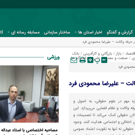
گزارش و گفتگو
اخبار استان ها
ساختار سازمانی
مسابقه رسانه ای
کا
ر حرفه وکالت – علیرضا محمودی فرد
قتصاد
/
بازار
/
بازرگانی و کارآفرینی
/
بانک
ورزشی
ی
/
صنعت و معدن
/
پ
علمی و دانشگاه ها
محمودی فرد
کالت – علیرضا محمودی فرد
زه مهم در علوم حقوقی، به اصول و
فه وکالت و نظام قضایی می‌پردازد. این
الان حقوقی کمک می‌کند تا تصمیمات و
ی اخلاقی و اجتماعی هدایت کنند. وجود
قوقی نه تنها به تقویت اعتماد عمومی
مصاحبه اختصاصی با استاد عبداله عا