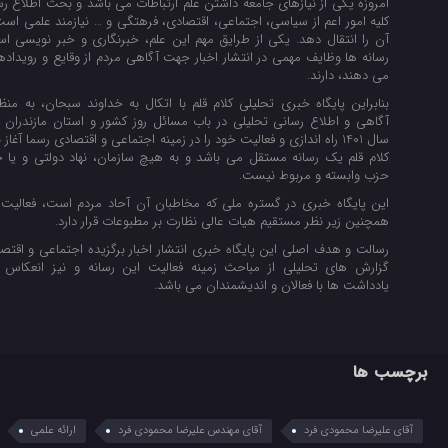
امروزه یکی از نیازهای جامعه داشتن علم ارتباطات می باشد و بحث اطلاع رسا
کلیه امور اعم از سیاسی، اجتماعی، اقتصادی، فرهتگی و … نیازمند علمی است 
آن را انتقال دهد. یکی از طرایق مهم این علم، خبرنگاری و خبر نویسی اس
رسانه ها وظایف مهمی در انتشار اخبار جهت آگاهی مردم از وقایع و رویداده
می دهند، دارند.
بنابراین پایگاه خبری تحلیلی کلام قلم با اتکال به خداوند سبحان، به منظ
آگاهی و اطلاع رسانی تحلیلی در باب مسائل روز کشور و استان مازندران 
سال 1401 راه اندازی و فعالیت خود را در زمینه اجتماعی و اقتصادی رسما آغاز 
کلام قلم یک رسانه مستقل می باشد و به هیچ سازمان، نهاد دولتی و ی
حزب وابسته و مربوط نیست.
این پایگاه خبری در گستره ملی که مخاطبان آن آحاد مردم است، فعالیت 
همچنین زیر نظر مستقیم هیات عالی نظارت بر مطبوعات قرار دارد.
رسالت و هدف اصلی این پایگاه خبری انتشار اخبار برگزیده اجتماعی و اقتصا
گزارش های تحلیلی از مباحث زمینه فعالیت این رسانه و نیز انعکاس 
یادداشت ها با فعالان و اندیشمندان می باشد.
برچسب ها
آقای علیرضا محمودی فرد
آقای مهندس علیرضا محمودی فرد
ارائه علمی