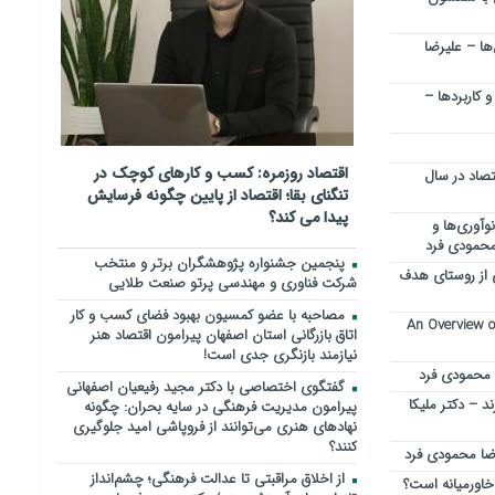
‌ها – علیرضا
و کاربردها –
اقتصاد روزمره: کسب‌ و کارهای کوچک در
ظر اقتصاد در سال
تنگنای بقا؛ اقتصاد از پایین چگونه فرسایش
پیدا می کند؟
وآوری‌ها و
محمودی فرد
پنجمین جشنواره پژوهشگران برتر و منتخب
ی از روستای هدف
شرکت فناوری و مهندسی پرتو صنعت طلایی
مصاحبه با عضو کمسیون بهبود فضای کسب و کار
An Overview o
اتاق بازرگانی استان اصفهان پیرامون اقتصاد هنر
نیازمند بازنگری جدی است!
 محمودی فرد
گفتگوی اختصاصی با دکتر مجید رفیعیان اصفهانی
 – دکتر ملیکا
پیرامون مدیریت فرهنگی در سایه بحران: چگونه
نهادهای هنری می‌توانند از فروپاشی امید جلوگیری
کنند؟
رضا محمودی فرد
از اخلاق مراقبتی تا عدالت فرهنگی؛ چشم‌انداز
خاورمیانه است؟