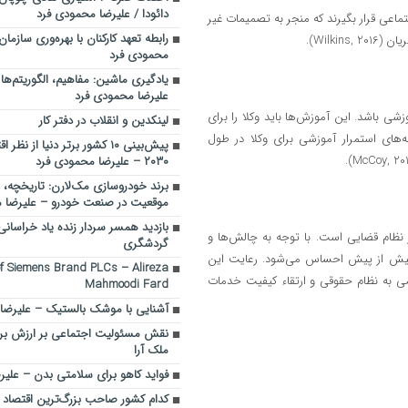
دائودا / علیرضا محمودی فرد
عی قرار بگیرند که منجر به تصمیمات غیر
رابطه تعهد کارکنان با بهره‌وری سازمان
Wilk).
محمودی فرد
یادگیری ماشین: مفاهیم، الگوریتم‌ها 
علیرضا محمودی فرد
 باشد. این آموزش‌ها باید وکلا را برای
لینکدین و انقلاب در دفتر کار
‌های استمرار آموزشی برای وکلا در طول
پیش‌بینی ۱۰ کشور برتر دنیا از ن
۲۰۳۰ – علیرضا محمودی فرد
برند خودروسازی مک‌لارن: تاریخچه، ن
موقعیت در صنعت خودرو – علیرضا 
بازدید همسر سردار زنده یاد خراسان
 نظام قضایی است. با توجه به چالش‌ها و
گردشگری
بیش از پیش احساس می‌شود. رعایت این
f Siemens Brand PLCs – Alireza
ومی به نظام حقوقی و ارتقاء کیفیت خدمات
Mahmoodi Fard
آشنایی با موشک بالستیک – علیرضا
نقش مسئولیت اجتماعی بر ارزش برند
ملک آرا
فواید کاهو برای سلامتی بدن – علی
کدام کشور صاحب بزرگ‌ترین اقتصاد 