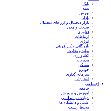
بانک
بیمه
بورس
بازار
بازار دیجیتال و ارز های دیجیتال
صنعت و معدن
فناوری
ارتباطات
انرژی
بازرگانی و کارآفرینی
تولید و تجارت
کشاورزی
مدیریت
مسکن
خودرو
سرمایه گذاری
استارتاپ
اجتماعی
جامعه
آموزش و پرورش
حوادث و انتظامی
علمی و دانشگاه ها
محیط زیست