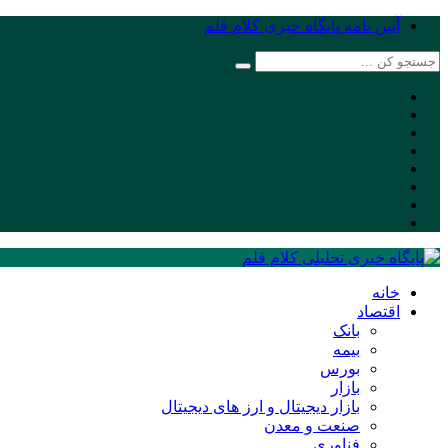
آیین نامه پایگاه خبری کلام قلم
خانه
اقتصاد
بانک
بیمه
بورس
بازار
بازار دیجیتال و ارز های دیجیتال
صنعت و معدن
فناوری