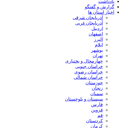
یادداشت
گزارش و گفتگو
اخبار استان ها
آذربایجان شرقی
آذربایجان غربی
اردبیل
اصفهان
البرز
ایلام
بوشهر
تهران
چهارمحال و بختیاری
خراسان جنوبی
خراسان رضوی
خراسان شمالی
خوزستان
زنجان
سمنان
سیستان و بلوچستان
فارس
قزوین
قم
کردستان
کرمان