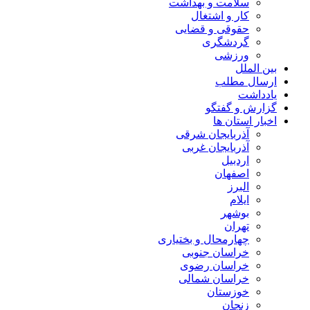
سلامت و بهداشت
کار و اشتغال
حقوقی و قضایی
گردشگری
ورزشی
بین الملل
ارسال مطلب
یادداشت
گزارش و گفتگو
اخبار استان ها
آذربایجان شرقی
آذربایجان غربی
اردبیل
اصفهان
البرز
ایلام
بوشهر
تهران
چهارمحال و بختیاری
خراسان جنوبی
خراسان رضوی
خراسان شمالی
خوزستان
زنجان