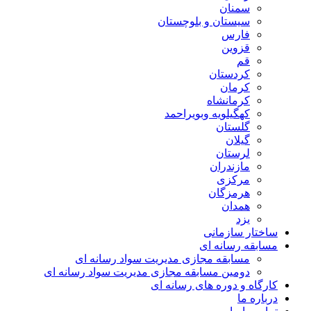
سمنان
سیستان و بلوچستان
فارس
قزوین
قم
کردستان
کرمان
کرمانشاه
کهگیلویه وبویراحمد
گلستان
گیلان
لرستان
مازندران
مرکزی
هرمزگان
همدان
یزد
ساختار سازمانی
مسابقه رسانه ای
مسابقه مجازی مدیریت سواد رسانه ای
دومین مسابقه مجازی مدیریت سواد رسانه ای
کارگاه و دوره های رسانه ای
درباره ما