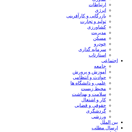
ارتباطات
انرژی
بازرگانی و کارآفرینی
تولید و تجارت
کشاورزی
مدیریت
مسکن
خودرو
سرمایه گذاری
استارتاپ
اجتماعی
جامعه
آموزش و پرورش
حوادث و انتظامی
علمی و دانشگاه ها
محیط زیست
سلامت و بهداشت
کار و اشتغال
حقوقی و قضایی
گردشگری
ورزشی
بین الملل
ارسال مطلب