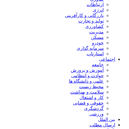
ارتباطات
انرژی
بازرگانی و کارآفرینی
تولید و تجارت
کشاورزی
مدیریت
مسکن
خودرو
سرمایه گذاری
استارتاپ
اجتماعی
جامعه
آموزش و پرورش
حوادث و انتظامی
علمی و دانشگاه ها
محیط زیست
سلامت و بهداشت
کار و اشتغال
حقوقی و قضایی
گردشگری
ورزشی
بین الملل
ارسال مطلب