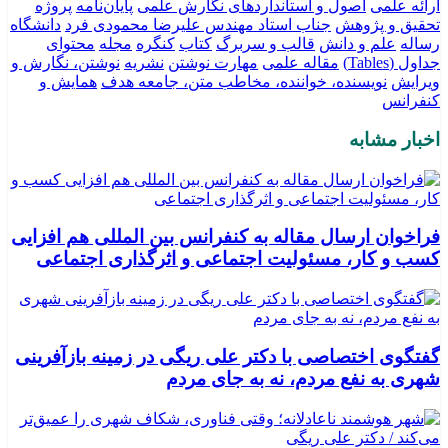
ارائه علمی
اصول و استانداردهای نگارش علمی
پایان‌نامه
پروژه
تحقیق و پژوهش
جناب استاد مهندس علیرضا محمودی فرد
دانشگاه
رساله
علم و دانش
قالب و سربرگ
کتاب
کنگره
مجله
محتوای
جداول (Tables)
مقاله علمی
مهارت نوشتن
نشریه
نوشتن، نگارش و
ویرایش
نویسنده، خواننده، مخاطب متن، جامعه هدف
همایش و
کنفرانس
اخبار مشابه
فراخوان ارسال مقاله به کنفرانس بین المللی هم افزایی
کسب و کار، مسئولیت اجتماعی و اثرگذاری اجتماعی
گفتگوی اختصاصی با دکتر علی ریگی در زمینه بازآفرینی
شهری به نفع مردم، نه به جای مردم