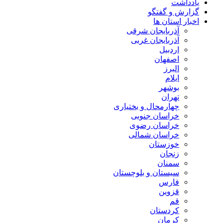
یادداشت
گزارش و گفتگو
اخبار استان ها
آذربایجان شرقی
آذربایجان غربی
اردبیل
اصفهان
البرز
ایلام
بوشهر
تهران
چهارمحال و بختیاری
خراسان جنوبی
خراسان رضوی
خراسان شمالی
خوزستان
زنجان
سمنان
سیستان و بلوچستان
فارس
قزوین
قم
کردستان
کرمان