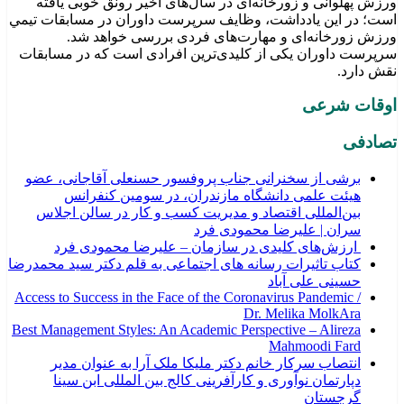
ورزش پهلوانی و زورخانه‌ای در سال‌های اخیر رونق خوبی یافته
است؛ در این یادداشت، وظایف سرپرست داوران در مسابقات تیمي
ورزش زورخانه‌ای و مهارت‌های فردی بررسی خواهد شد.
سرپرست داوران یکی از کلیدی‌ترین افرادی است که در مسابقات
نقش دارد.
اوقات شرعی
تصادفی
برشی از سخنرانی جناب پروفسور حسنعلی آقاجانی، عضو
هیئت علمی دانشگاه مازندران، در سومین کنفرانس
بین‌المللی اقتصاد و مدیریت کسب و کار در سالن اجلاس
سران | علیرضا محمودی فرد
ارزش‌های کلیدی در سازمان – علیرضا محمودی فرد
کتاب تاثیرات رسانه های اجتماعی به قلم دکتر سید محمدرضا
حسینی علی آباد
Access to Success in the Face of the Coronavirus Pandemic /
Dr. Melika MolkAra
Best Management Styles: An Academic Perspective – Alireza
Mahmoodi Fard
انتصاب سرکار خانم دکتر ملیکا ملک آرا به عنوان مدیر
دپارتمان نوآوری و کارآفرینی کالج بین المللی ابن سینا
گرجستان