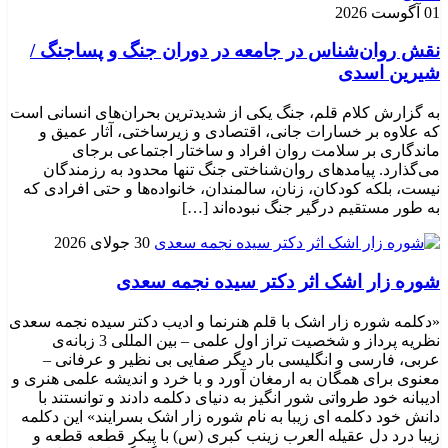
01 آگوست 2026
نقش روان‌شناس در جامعه در دوران جنگ و پساجنگ /
شیرین اسدی
به گزارش کلام قلم، جنگ یکی از شدیدترین بحران‌های انسانی است
که علاوه بر خسارات جانی، اقتصادی و زیرساختی، آثار عمیق و
ماندگاری بر سلامت روان افراد و ساختار اجتماعی برجای
می‌گذارد. پیامدهای روان‌شناختی جنگ تنها محدود به رزمندگان
نیست، بلکه کودکان، زنان، سالمندان، خانواده‌ها و حتی افرادی که
به طور مستقیم درگیر جنگ نبوده‌اند […]
30 جولای 2026
شوره زار اشک اثر دکتر سیده نجمه سعدی
«دکلمه شوره زار اشک با قلم هنرنما و ادیب دکتر سیده نجمه سعدی
نظریه پرداز و شخصیت تراز اول علمی – بین المللی 3 زبانه‌ی
عربی، فارسی و انگلیسی بار دیگر صفایی بی نظیر و عرفانی –
معنوی برای همگان به ارمغان آورد و با خرد و اندیشه علمی هنری و
ادیبانه خود طرواتی شور انگیز به دنیای دکلمه دادند و توانستند با
دانش خود دکلمه ای زیبا به نام شوره زار اشک بسرایند» این دکلمه
زیبا درد دل عقیله العرب زینب کبری (س) با پیکر قطعه قطعه و