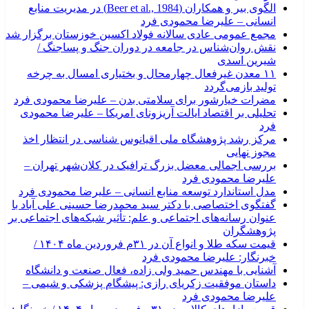
الگوی بیر و همکاران (Beer et al., 1984) در مدیریت منابع
انسانی – علیرضا محمودی فرد
مجمع عمومی عادی سالانه فولاد اکسین خوزستان برگزار شد
نقش روان‌شناس در جامعه در دوران جنگ و پساجنگ /
شیرین اسدی
۱۱ معدن غیرفعال چهارمحال و بختیاری امسال به چرخه
تولید بازمی‌گردد
مضرات خیارشور برای سلامتی بدن – علیرضا محمودی فرد
تحلیلی بر اقتصاد ایالت آریزونای امریکا – علیرضا محمودی
فرد
مرکز رشد پژوهشگاه ملی اقیانوس شناسی در انتظار اخذ
مجوز نهایی
بررسی اجمالی معضل بزرگ ترافیک در کلان‌شهر تهران –
علیرضا محمودی فرد
مدل استاندارد توسعه منابع انسانی – علیرضا محمودی فرد
گفتگوی اختصاصی با دکتر سید محمدرضا حسینی علی آباد با
عنوان رسانه‌های اجتماعی و علم: تأثیر شبکه‌های اجتماعی بر
پژوهشگران
قیمت سکه طلا و انواع آن در ۳۱م فروردین ماه ۱۴۰۴ /
خبرنگار: علیرضا محمودی فرد
آشنایی با مهندس حمید ولی زاده، فعال صنعت و دانشگاه
داستان موفقیت زکریای رازی: پیشگام پزشکی و شیمی –
علیرضا محمودی فرد