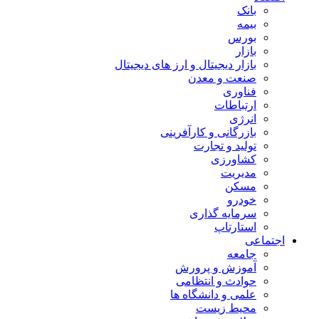
بانک
بیمه
بورس
بازار
بازار دیجیتال و ارز های دیجیتال
صنعت و معدن
فناوری
ارتباطات
انرژی
بازرگانی و کارآفرینی
تولید و تجارت
کشاورزی
مدیریت
مسکن
خودرو
سرمایه گذاری
استارتاپ
اجتماعی
جامعه
آموزش و پرورش
حوادث و انتظامی
علمی و دانشگاه ها
محیط زیست