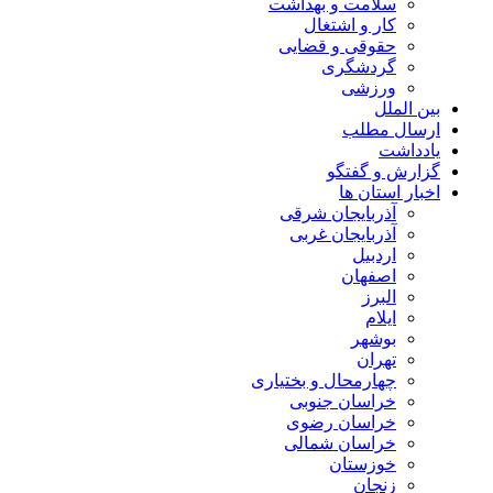
سلامت و بهداشت
کار و اشتغال
حقوقی و قضایی
گردشگری
ورزشی
بین الملل
ارسال مطلب
یادداشت
گزارش و گفتگو
اخبار استان ها
آذربایجان شرقی
آذربایجان غربی
اردبیل
اصفهان
البرز
ایلام
بوشهر
تهران
چهارمحال و بختیاری
خراسان جنوبی
خراسان رضوی
خراسان شمالی
خوزستان
زنجان