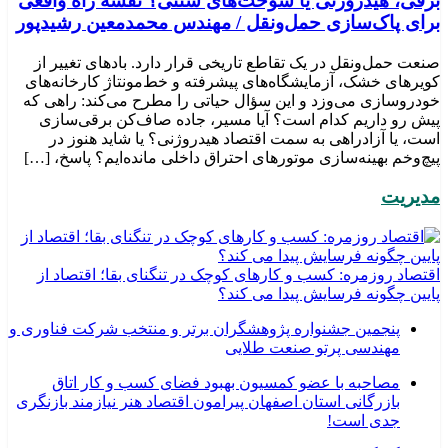
برقی، هیدروژنی یا سوخت‌های سنتی؟ نقشه راه واقعی
برای پاک‌سازی حمل‌ونقل / مهندس محمدمعین رشیدپور
صنعت حمل‌ونقل در یک تقاطع تاریخی قرار دارد. بادهای تغییر از
کویرهای خشک، آزمایشگاه‌های پیشرفته و خط‌مونتاژ کارخانه‌های
خودروسازی می‌وزد و این سؤال حیاتی را مطرح می‌کند: راهی که
پیش رو داریم کدام است؟ آیا مسیر، جاده صاف‌کن برقی‌سازی
است، یا آزادراهی به سمت اقتصاد هیدروژنی؟ یا شاید هنوز در
پیچ‌وخم بهینه‌سازی موتورهای احتراق داخلی مانده‌ایم؟ پاسخ، […]
مدیریت
اقتصاد روزمره: کسب‌ و کارهای کوچک در تنگنای بقا؛ اقتصاد از
پایین چگونه فرسایش پیدا می کند؟
پنجمین جشنواره پژوهشگران برتر و منتخب شرکت فناوری و
مهندسی پرتو صنعت طلایی
مصاحبه با عضو کمسیون بهبود فضای کسب و کار اتاق
بازرگانی استان اصفهان پیرامون اقتصاد هنر نیازمند بازنگری
جدی است!