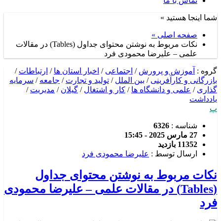
تماس با ما
شما اینجا هستید »
صفحه اصلی »
نکات مربوط به نوشتن محتوای جداول (Tables) در مقالات
علمی – علیرضا محمودی فرد
گروه :
آموزش و پرورش
/
اجتماعی
/
اخبار استان ها
/
ارتباطات
/
بازرگانی و کارآفرینی
/
بین الملل
/
تولید و تجارت
/
جامعه
/
سرمایه
گذاری
/
علمی و دانشگاه ها
/
کار و اشتغال
/
گیلان
/
مدیریت
/
یادداشت
پ
شناسه :
6326
27 مارس 2025 - 15:45
11352 بازدید
ارسال توسط :
علیرضا محمودی فرد
نکات مربوط به نوشتن محتوای جداول
(Tables) در مقالات علمی – علیرضا محمودی
فرد