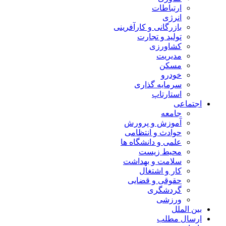
ارتباطات
انرژی
بازرگانی و کارآفرینی
تولید و تجارت
کشاورزی
مدیریت
مسکن
خودرو
سرمایه گذاری
استارتاپ
اجتماعی
جامعه
آموزش و پرورش
حوادث و انتظامی
علمی و دانشگاه ها
محیط زیست
سلامت و بهداشت
کار و اشتغال
حقوقی و قضایی
گردشگری
ورزشی
بین الملل
ارسال مطلب