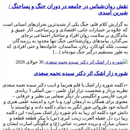
نقش روان‌شناس در جامعه در دوران جنگ و پساجنگ /
شیرین اسدی
به گزارش کلام قلم، جنگ یکی از شدیدترین بحران‌های انسانی است
که علاوه بر خسارات جانی، اقتصادی و زیرساختی، آثار عمیق و
ماندگاری بر سلامت روان افراد و ساختار اجتماعی برجای
می‌گذارد. پیامدهای روان‌شناختی جنگ تنها محدود به رزمندگان
نیست، بلکه کودکان، زنان، سالمندان، خانواده‌ها و حتی افرادی که
به طور مستقیم درگیر جنگ نبوده‌اند […]
30 جولای 2026
شوره زار اشک اثر دکتر سیده نجمه سعدی
«دکلمه شوره زار اشک با قلم هنرنما و ادیب دکتر سیده نجمه سعدی
نظریه پرداز و شخصیت تراز اول علمی – بین المللی 3 زبانه‌ی
عربی، فارسی و انگلیسی بار دیگر صفایی بی نظیر و عرفانی –
معنوی برای همگان به ارمغان آورد و با خرد و اندیشه علمی هنری و
ادیبانه خود طرواتی شور انگیز به دنیای دکلمه دادند و توانستند با
دانش خود دکلمه ای زیبا به نام شوره زار اشک بسرایند» این دکلمه
زیبا درد دل عقیله العرب زینب کبری (س) با پیکر قطعه قطعه و
دستان مبارک و بریده حضرت عباس (ع) و چگونگی اسارت ایشان و
شهید شدن آقا اباعبداله الحسین (ع) و اسارت امام سجاد (ع) میباشد