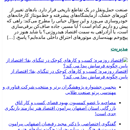
صنعت حمل‌ونقل در یک تقاطع تاریخی قرار دارد. بادهای تغییر از
کویرهای خشک، آزمایشگاه‌های پیشرفته و خط‌مونتاژ کارخانه‌های
خودروسازی می‌وزد و این سؤال حیاتی را مطرح می‌کند: راهی که
پیش رو داریم کدام است؟ آیا مسیر، جاده صاف‌کن برقی‌سازی
است، یا آزادراهی به سمت اقتصاد هیدروژنی؟ یا شاید هنوز در
پیچ‌وخم بهینه‌سازی موتورهای احتراق داخلی مانده‌ایم؟ پاسخ، […]
مدیریت
اقتصاد روزمره: کسب‌ و کارهای کوچک در تنگنای بقا؛ اقتصاد از
پایین چگونه فرسایش پیدا می کند؟
پنجمین جشنواره پژوهشگران برتر و منتخب شرکت فناوری و
مهندسی پرتو صنعت طلایی
مصاحبه با عضو کمسیون بهبود فضای کسب و کار اتاق
بازرگانی استان اصفهان پیرامون اقتصاد هنر نیازمند بازنگری
جدی است!
گفتگوی اختصاصی با دکتر مجید رفیعیان اصفهانی پیرامون
مدیریت فرهنگی در سایه بحران: چگونه نهادهای هنری