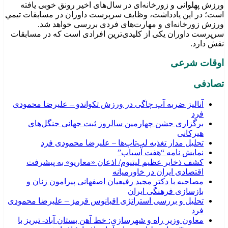
ورزش پهلوانی و زورخانه‌ای در سال‌های اخیر رونق خوبی یافته
است؛ در این یادداشت، وظایف سرپرست داوران در مسابقات تیمي
ورزش زورخانه‌ای و مهارت‌های فردی بررسی خواهد شد.
سرپرست داوران یکی از کلیدی‌ترین افرادی است که در مسابقات
نقش دارد.
اوقات شرعی
تصادفی
آنالیز ضربه آپ چاگی در ورزش تکواندو – علیرضا محمودی
فرد
برگزاری جشن چهارمین سالروز ثبت جهانی جنگل‌های
هیرکانی
تحلیل مدار تغذیه لپ‌تاپ‌ها – علیرضا محمودی فرد
نمایش نامه “هفت آسیاب”
کشف ذخایر عظیم لیتیوم/ اذعان «معاریو» به پیشرفت
اقتصادی ایران در خاورمیانه
مصاحبه با دکتر مجید رفیعیان اصفهانی پیرامون زنان و
بازسازی فرهنگی ایران
تحلیل و بررسی استراتژی اقیانوس قرمز – علیرضا محمودی
فرد
معاون وزیر راه و شهرسازی: خط آهن بستان آباد- تبریز با