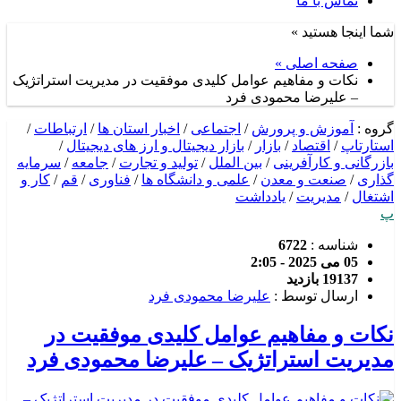
تماس با ما
شما اینجا هستید »
صفحه اصلی »
نکات و مفاهیم عوامل کلیدی موفقیت در مدیریت استراتژیک
– علیرضا محمودی فرد
گروه :
آموزش و پرورش
/
اجتماعی
/
اخبار استان ها
/
ارتباطات
/
استارتاپ
/
اقتصاد
/
بازار
/
بازار دیجیتال و ارز های دیجیتال
/
بازرگانی و کارآفرینی
/
بین الملل
/
تولید و تجارت
/
جامعه
/
سرمایه
گذاری
/
صنعت و معدن
/
علمی و دانشگاه ها
/
فناوری
/
قم
/
کار و
اشتغال
/
مدیریت
/
یادداشت
پ
شناسه :
6722
05 می 2025 - 2:05
19137 بازدید
ارسال توسط :
علیرضا محمودی فرد
نکات و مفاهیم عوامل کلیدی موفقیت در
مدیریت استراتژیک – علیرضا محمودی فرد