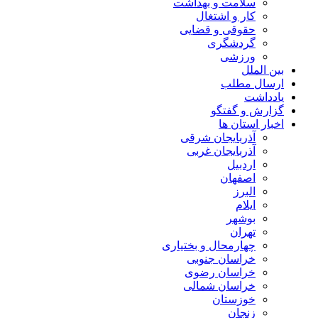
سلامت و بهداشت
کار و اشتغال
حقوقی و قضایی
گردشگری
ورزشی
بین الملل
ارسال مطلب
یادداشت
گزارش و گفتگو
اخبار استان ها
آذربایجان شرقی
آذربایجان غربی
اردبیل
اصفهان
البرز
ایلام
بوشهر
تهران
چهارمحال و بختیاری
خراسان جنوبی
خراسان رضوی
خراسان شمالی
خوزستان
زنجان