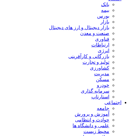
بانک
بیمه
بورس
بازار
بازار دیجیتال و ارز های دیجیتال
صنعت و معدن
فناوری
ارتباطات
انرژی
بازرگانی و کارآفرینی
تولید و تجارت
کشاورزی
مدیریت
مسکن
خودرو
سرمایه گذاری
استارتاپ
اجتماعی
جامعه
آموزش و پرورش
حوادث و انتظامی
علمی و دانشگاه ها
محیط زیست