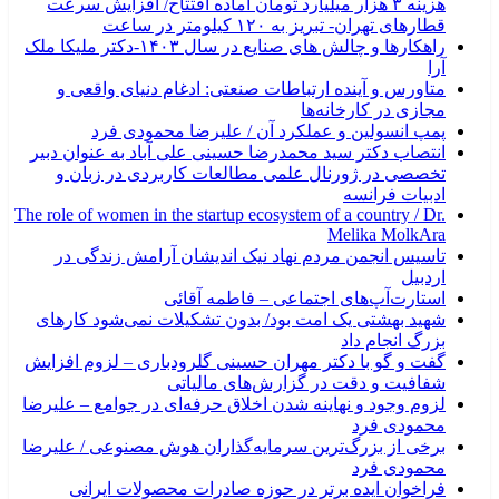
هزینه ۳ هزار میلیارد تومان آماده افتتاح/ افزایش سرعت
قطارهای تهران- تبریز به ۱۲۰ کیلومتر در ساعت
راهکارها و چالش های صنایع در سال ۱۴۰۳-دکتر ملیکا ملک
آرا
متاورس و آینده ارتباطات صنعتی: ادغام دنیای واقعی و
مجازی در کارخانه‌ها
پمپ انسولین و عملکرد آن / علیرضا محمودی فرد
انتصاب دکتر سید محمدرضا حسینی علی آباد به عنوان دبیر
تخصصی در ژورنال علمی مطالعات کاربردی در زبان و
ادبیات فرانسه
The role of women in the startup ecosystem of a country / Dr.
Melika MolkAra
تاسیس انجمن مردم نهاد نیک اندیشان آرامش زندگی در
اردبیل
استارت‌آپ‌های اجتماعی – فاطمه آقائی
شهید بهشتی یک امت بود/ بدون تشکیلات نمی‌شود کارهای
بزرگ انجام داد
گفت و گو با دکتر مهران حسینی گلرودباری – لزوم افزایش
شفافیت و دقت در گزارش‌های مالیاتی
لزوم وجود و نهاینه شدن اخلاق حرفه‌ای در جوامع – علیرضا
محمودی فرد
برخی از بزرگ‌ترین سرمایه‌گذاران هوش مصنوعی / علیرضا
محمودی فرد
فراخوان ایده برتر در حوزه صادرات محصولات ایرانی