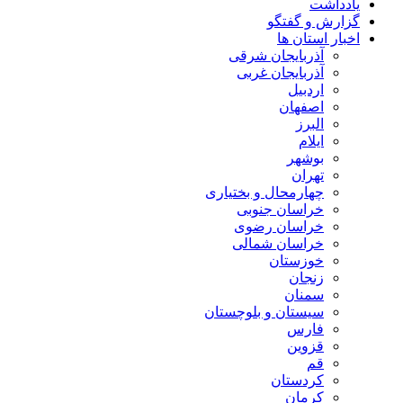
یادداشت
گزارش و گفتگو
اخبار استان ها
آذربایجان شرقی
آذربایجان غربی
اردبیل
اصفهان
البرز
ایلام
بوشهر
تهران
چهارمحال و بختیاری
خراسان جنوبی
خراسان رضوی
خراسان شمالی
خوزستان
زنجان
سمنان
سیستان و بلوچستان
فارس
قزوین
قم
کردستان
کرمان