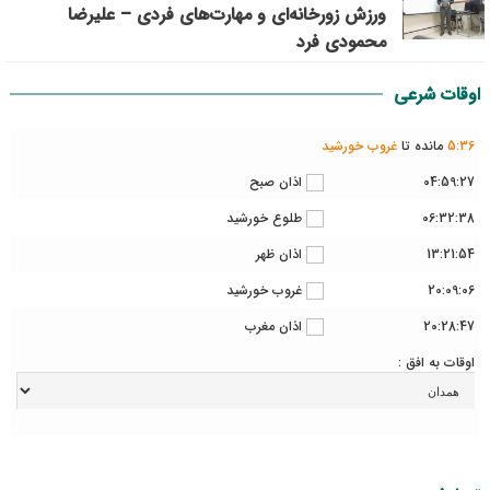
ورزش زورخانه‌ای و مهارت‌های فردی – علیرضا
محمودی فرد
اوقات شرعی
36
:
5
مانده تا
غروب خورشید
04:59:27
اذان صبح
06:32:38
طلوع خورشید
13:21:54
اذان ظهر
20:09:06
غروب خورشید
20:28:47
اذان مغرب
اوقات به افق :