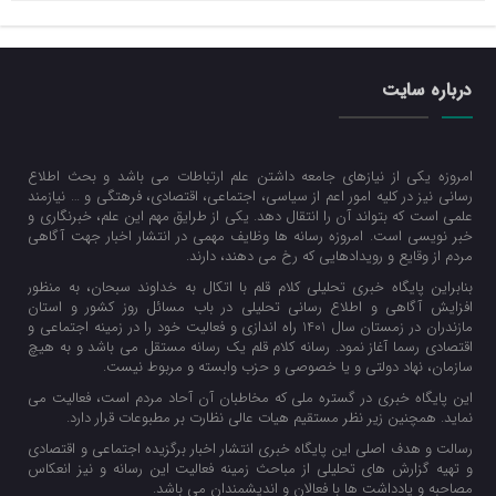
درباره سایت
امروزه یکی از نیازهای جامعه داشتن علم ارتباطات می باشد و بحث اطلاع
رسانی نیز در کلیه امور اعم از سیاسی، اجتماعی، اقتصادی، فرهتگی و … نیازمند
علمی است که بتواند آن را انتقال دهد. یکی از طرایق مهم این علم، خبرنگاری و
خبر نویسی است. امروزه رسانه ها وظایف مهمی در انتشار اخبار جهت آگاهی
مردم از وقایع و رویدادهایی که رخ می دهند، دارند.
بنابراین پایگاه خبری تحلیلی کلام قلم با اتکال به خداوند سبحان، به منظور
افزایش آگاهی و اطلاع رسانی تحلیلی در باب مسائل روز کشور و استان
مازندران در زمستان سال 1401 راه اندازی و فعالیت خود را در زمینه اجتماعی و
اقتصادی رسما آغاز نمود. رسانه کلام قلم یک رسانه مستقل می باشد و به هیچ
سازمان، نهاد دولتی و یا خصوصی و حزب وابسته و مربوط نیست.
این پایگاه خبری در گستره ملی که مخاطبان آن آحاد مردم است، فعالیت می
نماید. همچنین زیر نظر مستقیم هیات عالی نظارت بر مطبوعات قرار دارد.
رسالت و هدف اصلی این پایگاه خبری انتشار اخبار برگزیده اجتماعی و اقتصادی
و تهیه گزارش های تحلیلی از مباحث زمینه فعالیت این رسانه و نیز انعکاس
مصاحبه و یادداشت ها با فعالان و اندیشمندان می باشد.