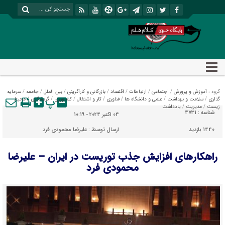
گروه :
آموزش و پرورش
/
اجتماعی
/
ارتباطات
/
اقتصاد
/
بازرگانی و کارآفرینی
/
بین الملل
/
جامعه
/
سرمایه
پ
گذاری
/
سلامت و بهداشت
/
علمی و دانشگاه ها
/
فناوری
/
کار و اشتغال
/
کشاورزی
/
گردشگری
/
محیط
زیست
/
مدیریت
/
یادداشت
شناسه :
4731
04 اکتبر 2024 - 10:19
1440 بازدید
ارسال توسط :
علیرضا محمودی فرد
راهکارهای افزایش جذب توریست در ایران – علیرضا
محمودی فرد