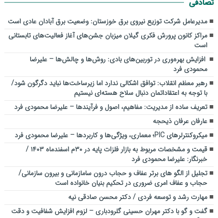
تصادفی
مدیرعامل شرکت توزیع نیروی برق خوزستان: وضعیت برق آبادان عادی است
مراکز کانون پرورش فکری گیلان میزبان جشن‌های آغاز فعالیت‌های تابستانی
است
افزایش بهره‌وری در توربین‌های بادی: روش‌ها و چالش‌ها – علیرضا
محمودی فرد
رهبر معظم انقلاب: توافق اشکالی ندارد اما زیرساخت‌ها نباید دگرگون شود/
با توجه به اعتقاداتمان دنبال سلاح هسته‌ای نیستیم
تعریف ساده از مدیریت: مفاهیم، اصول و فرآیندها – علیرضا محمودی فرد
عارفان عرفان ذیحجه
میکروکنترلرهای PIC؛ معماری، ویژگی‌ها و کاربردها – علیرضا محمودی فرد
قیمت و مشخصات مربوط به بازار فلزات پایه در ۳۰م اسفندماه ۱۴۰۳ /
خبرنگار: علیرضا محمودی فرد
تجلیل از الگو های برتر عفاف و حجاب درون سامازمانی و بیرون سازمانی/
حجاب و عفاف امری ضروری در تحکیم بنیان خانواده است
مهارت رشد و توسعه فردی / دکتر محسن صادقی نیه
گفت و گو با دکتر مهران حسینی گلرودباری – لزوم افزایش شفافیت و دقت