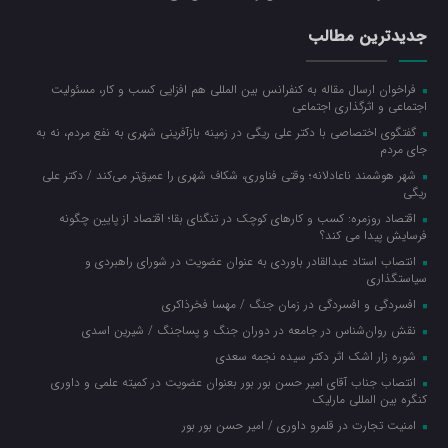
جدیدترین مطالب
فراخوان ارسال مقاله به کنفرانس بین المللی هم افزایی کسب و کار، مسئولیت
اجتماعی و اثرگذاری اجتماعی
گفتگوی اختصاصی با دکتر علی ریگی در زمینه بازآفرینی شهری به نفع مردم، نه به
جای مردم
شهر هوشمند ناعادلانه؛ وقتی فناوری، شکاف شهری را عمیق‌تر می‌کند / دکتر علی
ریگی
اقتصاد روزمره: کسب‌ و کارهای کوچک در تنگنای بقا؛ اقتصاد از پایین چگونه
فرسایش پیدا می کند؟
انتصاب استاد عبدالقادر باوردی به عنوان عضویت در شورای راهبردی و
سیاستگذاری
افسردگی و افسردگی در زمان جنگ / مهسا فخرذاکری
نقش روان‌شناس در جامعه در دوران جنگ و پساجنگ / شیرین اسدی
شوره زار اشک اثر دکتر سیده نجمه سعدی
انتصاب جناب آقای امیر حسن بور بور بعنوان عضویت در کمیته علمی و داوری
کنگره بین المللی مارلیک
امنیت تجارت در قلمرو داوری / امیر حسن بور بور