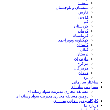
سمنان
سیستان و بلوچستان
فارس
قزوین
قم
کردستان
کرمان
کرمانشاه
کهگیلویه وبویراحمد
گلستان
گیلان
لرستان
مازندران
مرکزی
هرمزگان
همدان
یزد
ساختار سازمانی
مسابقه رسانه ای
مسابقه مجازی مدیریت سواد رسانه ای
دومین مسابقه مجازی مدیریت سواد رسانه ای
کارگاه و دوره های رسانه ای
درباره ما