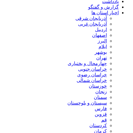
یادداشت
گزارش و گفتگو
اخبار استان ها
آذربایجان شرقی
آذربایجان غربی
اردبیل
اصفهان
البرز
ایلام
بوشهر
تهران
چهارمحال و بختیاری
خراسان جنوبی
خراسان رضوی
خراسان شمالی
خوزستان
زنجان
سمنان
سیستان و بلوچستان
فارس
قزوین
قم
کردستان
کرمان