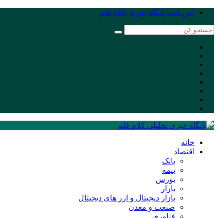
آیین نامه پایگاه خبری کلام قلم
خانه
اقتصاد
بانک
بیمه
بورس
بازار
بازار دیجیتال و ارز های دیجیتال
صنعت و معدن
فناوری