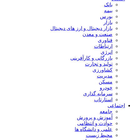
بانک
بیمه
بورس
بازار
بازار دیجیتال و ارز های دیجیتال
صنعت و معدن
فناوری
ارتباطات
انرژی
بازرگانی و کارآفرینی
تولید و تجارت
کشاورزی
مدیریت
مسکن
خودرو
سرمایه گذاری
استارتاپ
اجتماعی
جامعه
آموزش و پرورش
حوادث و انتظامی
علمی و دانشگاه ها
محیط زیست