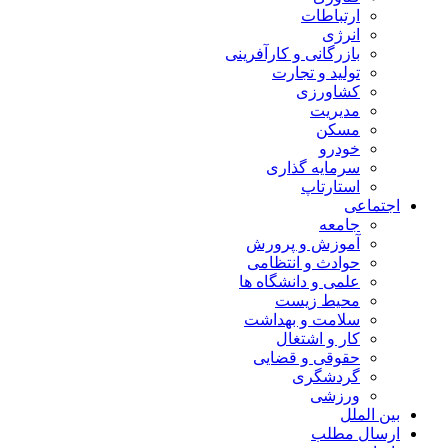
ارتباطات
انرژی
بازرگانی و کارآفرینی
تولید و تجارت
کشاورزی
مدیریت
مسکن
خودرو
سرمایه گذاری
استارتاپ
اجتماعی
جامعه
آموزش و پرورش
حوادث و انتظامی
علمی و دانشگاه ها
محیط زیست
سلامت و بهداشت
کار و اشتغال
حقوقی و قضایی
گردشگری
ورزشی
بین الملل
ارسال مطلب