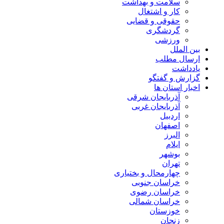
سلامت و بهداشت
کار و اشتغال
حقوقی و قضایی
گردشگری
ورزشی
بین الملل
ارسال مطلب
یادداشت
گزارش و گفتگو
اخبار استان ها
آذربایجان شرقی
آذربایجان غربی
اردبیل
اصفهان
البرز
ایلام
بوشهر
تهران
چهارمحال و بختیاری
خراسان جنوبی
خراسان رضوی
خراسان شمالی
خوزستان
زنجان