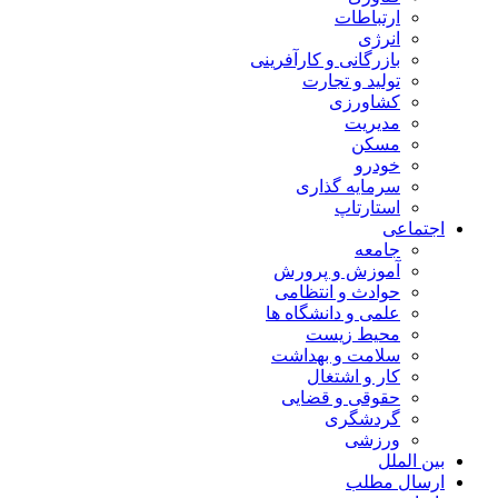
ارتباطات
انرژی
بازرگانی و کارآفرینی
تولید و تجارت
کشاورزی
مدیریت
مسکن
خودرو
سرمایه گذاری
استارتاپ
اجتماعی
جامعه
آموزش و پرورش
حوادث و انتظامی
علمی و دانشگاه ها
محیط زیست
سلامت و بهداشت
کار و اشتغال
حقوقی و قضایی
گردشگری
ورزشی
بین الملل
ارسال مطلب