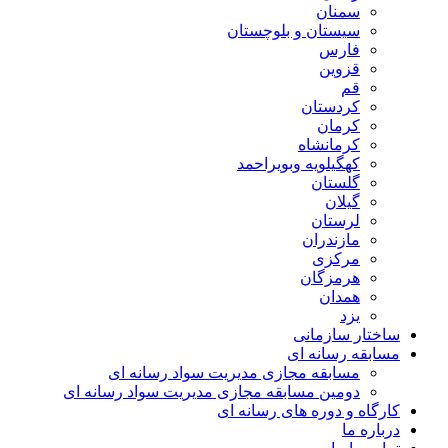
سمنان
سیستان و بلوچستان
فارس
قزوین
قم
کردستان
کرمان
کرمانشاه
کهگیلویه وبویراحمد
گلستان
گیلان
لرستان
مازندران
مرکزی
هرمزگان
همدان
یزد
ساختار سازمانی
مسابقه رسانه ای
مسابقه مجازی مدیریت سواد رسانه ای
دومین مسابقه مجازی مدیریت سواد رسانه ای
کارگاه و دوره های رسانه ای
درباره ما