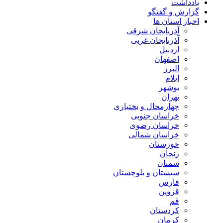
یادداشت
گزارش و گفتگو
اخبار استان ها
آذربایجان شرقی
آذربایجان غربی
اردبیل
اصفهان
البرز
ایلام
بوشهر
تهران
چهارمحال و بختیاری
خراسان جنوبی
خراسان رضوی
خراسان شمالی
خوزستان
زنجان
سمنان
سیستان و بلوچستان
فارس
قزوین
قم
کردستان
کرمان