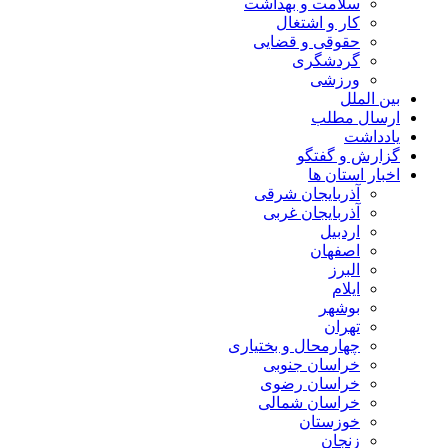
سلامت و بهداشت
کار و اشتغال
حقوقی و قضایی
گردشگری
ورزشی
بین الملل
ارسال مطلب
یادداشت
گزارش و گفتگو
اخبار استان ها
آذربایجان شرقی
آذربایجان غربی
اردبیل
اصفهان
البرز
ایلام
بوشهر
تهران
چهارمحال و بختیاری
خراسان جنوبی
خراسان رضوی
خراسان شمالی
خوزستان
زنجان