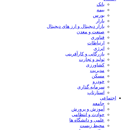
بانک
بیمه
بورس
بازار
بازار دیجیتال و ارز های دیجیتال
صنعت و معدن
فناوری
ارتباطات
انرژی
بازرگانی و کارآفرینی
تولید و تجارت
کشاورزی
مدیریت
مسکن
خودرو
سرمایه گذاری
استارتاپ
اجتماعی
جامعه
آموزش و پرورش
حوادث و انتظامی
علمی و دانشگاه ها
محیط زیست