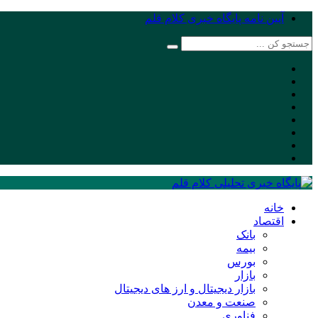
آیین نامه پایگاه خبری کلام قلم
خانه
اقتصاد
بانک
بیمه
بورس
بازار
بازار دیجیتال و ارز های دیجیتال
صنعت و معدن
فناوری