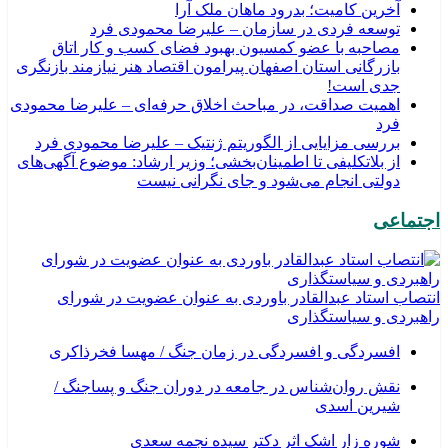
​آخرین کامیت؛ بدرود ماهان ملک آرا
توسعه فردی در سازمان – علیرضا محمودی فرد
مصاحبه با عضو کمسیون بهبود فضای کسب و کار اتاق
بازرگانی استان اصفهان پیرامون اقتصاد هنر نیازمند بازنگری
جدی است!
اهمیت صداقت، در مباحث اخلاق حرفه‌ای – علیرضا محمودی
فرد
بررسی مزایایی از الگوریتم ژنتیک – علیرضا محمودی فرد
از بلاتکلیفی تا اطمینان‌بخشی؛ وزیر ارشاد: موضوع آگهی‌های
دولتی انجام می‌شود و جای نگرانی نیست
اجتماعی
انتصاب استاد عبدالقادر باوردی به عنوان عضویت در شورای
راهبردی و سیاستگذاری
افسردگی و افسردگی در زمان جنگ / مهسا فخرذاکری
نقش روان‌شناس در جامعه در دوران جنگ و پساجنگ /
شیرین اسدی
شوره زار اشک اثر دکتر سیده نجمه سعدی