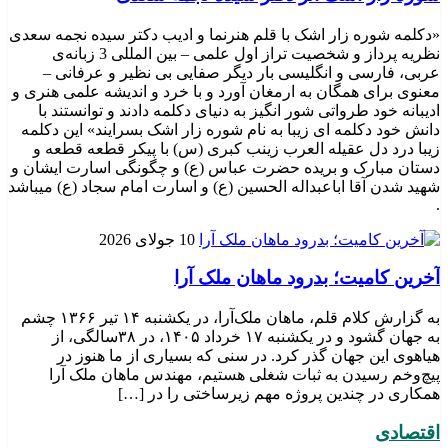
«دکلمه شوره زار اشک با قلم هنرنما و ادیب دکتر سیده نجمه سعدی
نظریه پرداز و شخصیت تراز اول علمی – بین المللی 3 زبانه‌ی
عربی، فارسی و انگلیسی بار دیگر صفایی بی نظیر و عرفانی –
معنوی برای همگان به ارمغان آورد و با خرد و اندیشه علمی هنری و
ادیبانه خود طرواتی شور انگیز به دنیای دکلمه دادند و توانستند با
دانش خود دکلمه ای زیبا به نام شوره زار اشک بسرایند» این دکلمه
زیبا درد دل عقیله العرب زینب کبری (س) با پیکر قطعه قطعه و
دستان مبارک و بریده حضرت عباس (ع) و چگونگی اسارت ایشان و
شهید شدن آقا اباعبداله الحسین (ع) و اسارت امام سجاد (ع) میباشد
.
10 جولای 2026
​آخرین کامیت؛ بدرود ماهان ملک آرا
به گزارش کلام قلم، ماهان ملک‌آرا، در یکشنبه ۱۴ تیر ۱۳۶۶ چشم
به جهان گشود و در یکشنبه ۱۷ خرداد ۱۴۰۵، در ۳۸سالگی، از
هیاهوی این جهان گذر کرد. در سنی که بسیاری از ما هنوز در
پیچ‌وخم رسیدن به ثبات شغلی هستیم، مهندس ماهان ملک آرا
همکاری در چندین پروژه مهم زیرساختی را در […]
اقتصادی