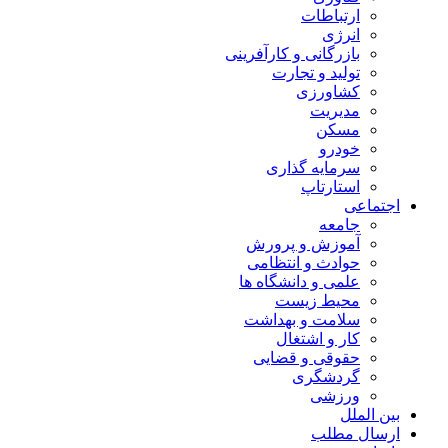
ارتباطات
انرژی
بازرگانی و کارآفرینی
تولید و تجارت
کشاورزی
مدیریت
مسکن
خودرو
سرمایه گذاری
استارتاپ
اجتماعی
جامعه
آموزش و پرورش
حوادث و انتظامی
علمی و دانشگاه ها
محیط زیست
سلامت و بهداشت
کار و اشتغال
حقوقی و قضایی
گردشگری
ورزشی
بین الملل
ارسال مطلب