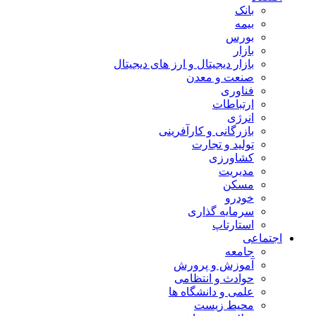
بانک
بیمه
بورس
بازار
بازار دیجیتال و ارز های دیجیتال
صنعت و معدن
فناوری
ارتباطات
انرژی
بازرگانی و کارآفرینی
تولید و تجارت
کشاورزی
مدیریت
مسکن
خودرو
سرمایه گذاری
استارتاپ
اجتماعی
جامعه
آموزش و پرورش
حوادث و انتظامی
علمی و دانشگاه ها
محیط زیست