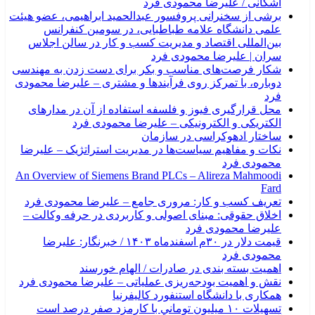
اشکانی / علیرضا محمودی فرد
برشی از سخنرانی پروفسور عبدالحمید ابراهیمی، عضو هیئت
علمی دانشگاه علامه طباطبایی، در سومین کنفرانس
بین‌المللی اقتصاد و مدیریت کسب و کار در سالن اجلاس
سران | علیرضا محمودی فرد
شکار فرصت‌های مناسب و بکر برای دست زدن به مهندسی
دوباره، با تمرکز روی فرآیندها و مشتری – علیرضا محمودی
فرد
محل قرارگیری فیوز و فلسفه استفاده از آن در مدارهای
الکتریکی و الکترونیکی – علیرضا محمودی فرد
ساختار ادهوکراسی در سازمان
نکات و مفاهیم سیاست‌ها در مدیریت استراتژیک – علیرضا
محمودی فرد
An Overview of Siemens Brand PLCs – Alireza Mahmoodi
Fard
تعریف کسب و کار: مروری جامع – علیرضا محمودی فرد
اخلاق حقوقی: مبنای اصولی و کاربردی در حرفه وکالت –
علیرضا محمودی فرد
قیمت دلار در ۳۰م اسفندماه ۱۴۰۳ / خبرنگار: علیرضا
محمودی فرد
اهمیت بسته بندی در صادرات / الهام خورسند
نقش و اهمیت بودجه‌ريزی عملياتی – علیرضا محمودی فرد
همکاری با دانشگاه استنفورد کالیفرنیا
تسهیلات ۱۰ میلیون توماني با کارمزد صفر درصد است