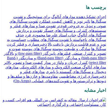
برچسب ها
اجزای تشکیل‌دهنده مدارهای آنالوگ
برای سوئیچینگ و تقویت
سیگنال‌ها
تاثیر نویز و کاهش کیفیت عملکرد
تقویت سیگنال‌های
صوتی و تبدیل به خروجی قوی‌تر
تقویت صدا و مدارهای فیلتر و
سیستم‌های کنترلی و سیگنال‌های حسگر
تقویت و پردازش
سیگنال‌های آنالوگ
جناب استاد علیرضا محمودی فرد
حذف
سیگنال‌های ناخواسته یا تقویت سیگنال‌های مطلوب
حساسیت به
نویز و عدم قابلیت پردازش با دقت بالا
ذخیره‌سازی و فیلتر کردن
سیگنال‌ها
سادگی و طبیعت پیوسته
سیگنال‌های پیوسته
صوت و
تصویر و کنترل صنعتی
فیلترهای پایین‌گذر (low-pass filter) و بالاگذر
(high-pass filter) و میان‌گذر (Band-pass filter) و میان‌نگذر (Band-
reject filter)
کنترل جریان و ولتاژ در مدار
کیفیت صدا و تصویر بالاتر
مدارهای آنالوگ صنعت الکترونیک و مدارهای الکترونیکی
مدارهای
دیجیتال و سیگنال‌های گسسته یا باینری
مدارهای فیلتر و
ذخیره‌سازی انرژی مغناطیسی
مقاومت‌ها و خازن‌ها و سلف‌ها و
دیودها و ترانزیستورها و تقویت‌کننده‌های عملیاتی (Op-Amps)
اخبار مشابه