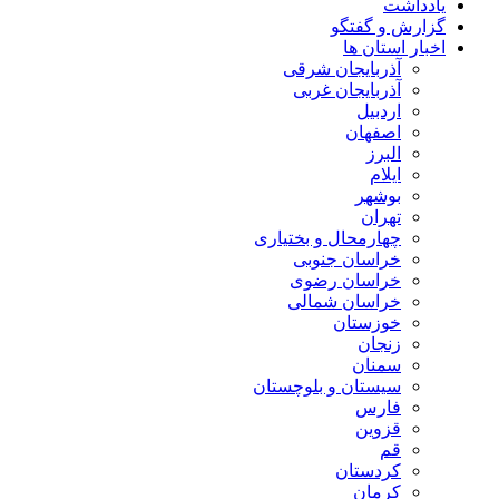
یادداشت
گزارش و گفتگو
اخبار استان ها
آذربایجان شرقی
آذربایجان غربی
اردبیل
اصفهان
البرز
ایلام
بوشهر
تهران
چهارمحال و بختیاری
خراسان جنوبی
خراسان رضوی
خراسان شمالی
خوزستان
زنجان
سمنان
سیستان و بلوچستان
فارس
قزوین
قم
کردستان
کرمان