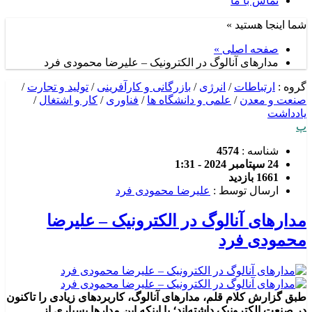
تماس با ما
شما اینجا هستید »
صفحه اصلی »
مدارهای آنالوگ در الکترونیک – علیرضا محمودی فرد
گروه :
ارتباطات
/
انرژی
/
بازرگانی و کارآفرینی
/
تولید و تجارت
/
صنعت و معدن
/
علمی و دانشگاه ها
/
فناوری
/
کار و اشتغال
/
یادداشت
پ
شناسه :
4574
24 سپتامبر 2024 - 1:31
1661 بازدید
ارسال توسط :
علیرضا محمودی فرد
مدارهای آنالوگ در الکترونیک – علیرضا
محمودی فرد
طبق گزارش کلام قلم، مدارهای آنالوگ، کاربردهای زیادی را تاکنون
در صنعت الکترونیک داشته‌اند؛ با اینکه این مدارها بسیاری از