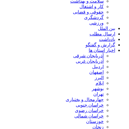
سلامت و بهداشت
کار و اشتغال
حقوقی و قضایی
گردشگری
ورزشی
بین الملل
ارسال مطلب
یادداشت
گزارش و گفتگو
اخبار استان ها
آذربایجان شرقی
آذربایجان غربی
اردبیل
اصفهان
البرز
ایلام
بوشهر
تهران
چهارمحال و بختیاری
خراسان جنوبی
خراسان رضوی
خراسان شمالی
خوزستان
زنجان