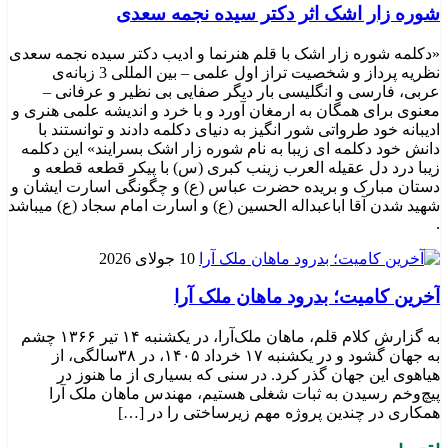
شوره زار اشک اثر دکتر سیده نجمه سعدی
«دکلمه شوره زار اشک با قلم هنرنما و ادیب دکتر سیده نجمه سعدی
نظریه پرداز و شخصیت تراز اول علمی – بین المللی 3 زبانه‌ی
عربی، فارسی و انگلیسی بار دیگر صفایی بی نظیر و عرفانی –
معنوی برای همگان به ارمغان آورد و با خرد و اندیشه علمی هنری و
ادیبانه خود طرواتی شور انگیز به دنیای دکلمه دادند و توانستند با
دانش خود دکلمه ای زیبا به نام شوره زار اشک بسرایند» این دکلمه
زیبا درد دل عقیله العرب زینب کبری (س) با پیکر قطعه قطعه و
دستان مبارک و بریده حضرت عباس (ع) و چگونگی اسارت ایشان و
شهید شدن آقا اباعبداله الحسین (ع) و اسارت امام سجاد (ع) میباشد
.
10 جولای 2026
​آخرین کامیت؛ بدرود ماهان ملک آرا
به گزارش کلام قلم، ماهان ملک‌آرا، در یکشنبه ۱۴ تیر ۱۳۶۶ چشم
به جهان گشود و در یکشنبه ۱۷ خرداد ۱۴۰۵، در ۳۸سالگی، از
هیاهوی این جهان گذر کرد. در سنی که بسیاری از ما هنوز در
پیچ‌وخم رسیدن به ثبات شغلی هستیم، مهندس ماهان ملک آرا
همکاری در چندین پروژه مهم زیرساختی را در […]