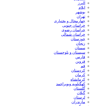
البرز
ایلام
بوشهر
تهران
چهارمحال و بختیاری
خراسان جنوبی
خراسان رضوی
خراسان شمالی
خوزستان
زنجان
سمنان
سیستان و بلوچستان
فارس
قزوین
قم
کردستان
کرمان
کرمانشاه
کهگیلویه وبویراحمد
گلستان
گیلان
لرستان
مازندران