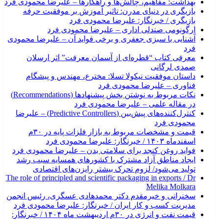
بهداشت: مفاهیم، چالش‌ها و راهکارها – علیرضا محمودی فرد
بازیگری در دنیای مدرن: تاثیر آموزش بر موفقیت حرفه
بازیگری / خبرنگار: علیرضا محمودی فرد
ارگونومی صندلی اداری – علیرضا محمودی فرد
آشنایی با سبزی جعفری و برخی فواید آن – علیرضا محمودی
فرد
معرفی کتاب “قطره‌ای از آسمان معرفت” اثر ارسلان
صمدی لرگانی
داستان موفقیت نیکولا تسلا: مخترع، مهندس و پیشگام
فناوری – علیرضا محمودی فرد
نکات مربوط به نوشتن بخش پیشنهادها (Recommendations)
در مقاله علمی – علیرضا محمودی فرد
کنترل‌کننده‌های پیش‌بین (Predictive Controllers) – علیرضا
محمودی فرد
قیمت و مشخصات مربوط به بازار فلزات پایه در ۳۰م
اسفندماه ۱۴۰۳ / خبرنگار: علیرضا محمودی فرد
فواید روغن کنجد برای سلامتی بدن – علیرضا محمودی فرد
ایجاد مناطق آزاد مشترک با کشورهای همسایه سبب رشد
تولید می‌شود/ لزوم تحرک بیشتر رایزن‌های اقتصادی
The role of principled and scientific packaging in exports / Dr
Melika Molkara
سخنرانی و خیرمقدم دکتر محمدهادی عسگری، رئیس انجمن
مدیریت کسب و کار ایران / خبرنگار: علیرضا محمودی فرد
قیمت نفت و انرژی در ۳۰م اردیبهشت ماه ۱۴۰۴ / خبرنگار: