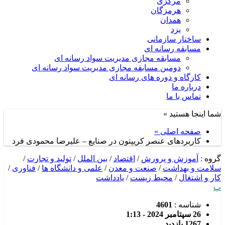
مرکزی
هرمزگان
همدان
یزد
ساختار سازمانی
مسابقه رسانه ای
مسابقه مجازی مدیریت سواد رسانه ای
دومین مسابقه مجازی مدیریت سواد رسانه ای
کارگاه و دوره های رسانه ای
درباره ما
تماس با ما
شما اینجا هستید »
صفحه اصلی »
کاربردهای عنصر کریپتون در صنایع – علیرضا محمودی فرد
گروه :
آموزش و پرورش
/
اقتصاد
/
بین الملل
/
تولید و تجارت
/
سلامت و بهداشت
/
صنعت و معدن
/
علمی و دانشگاه ها
/
فناوری
/
کار و اشتغال
/
محیط زیست
/
یادداشت
پ
شناسه :
4601
26 سپتامبر 2024 - 1:13
1267 بازدید