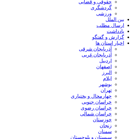
حقوقی و قضایی
گردشگری
ورزشی
بین الملل
ارسال مطلب
یادداشت
گزارش و گفتگو
اخبار استان ها
آذربایجان شرقی
آذربایجان غربی
اردبیل
اصفهان
البرز
ایلام
بوشهر
تهران
چهارمحال و بختیاری
خراسان جنوبی
خراسان رضوی
خراسان شمالی
خوزستان
زنجان
سمنان
سیستان و بلوچستان