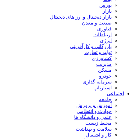
بورس
بازار
بازار دیجیتال و ارز های دیجیتال
صنعت و معدن
فناوری
ارتباطات
انرژی
بازرگانی و کارآفرینی
تولید و تجارت
کشاورزی
مدیریت
مسکن
خودرو
سرمایه گذاری
استارتاپ
اجتماعی
جامعه
آموزش و پرورش
حوادث و انتظامی
علمی و دانشگاه ها
محیط زیست
سلامت و بهداشت
کار و اشتغال