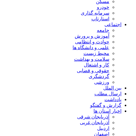
مسکن
خودرو
سرمایه گذاری
استارتاپ
اجتماعی
جامعه
آموزش و پرورش
حوادث و انتظامی
علمی و دانشگاه ها
محیط زیست
سلامت و بهداشت
کار و اشتغال
حقوقی و قضایی
گردشگری
ورزشی
بین الملل
ارسال مطلب
یادداشت
گزارش و گفتگو
اخبار استان ها
آذربایجان شرقی
آذربایجان غربی
اردبیل
اصفهان