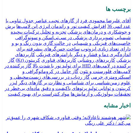
برچسب ها
آقای علیرضا محمودی فرد
از گازهای نجیب عناصر جدول تناوبی با
عدد اتمی 36
افزایش کیفیت نور و راندمان انرژی این لامپ‌ها
برش
و جوشکاری و درمان‌های پزشکی
تجزیه و تحلیل ترکیبات پیچیده
شیمیایی
تصویربرداری پزشکی در سی‌تی‌اسکن و سونوگرافی
خاصیت‌های فیزیکی و شیمیایی
در حالت گازی بدون رنگ و بو و
دارای تعداد زیادی ایزوتوپ
ساخت حس‌گرهای پیشرفته برای
اندازه‌گیری دما و فشار و دیگر پارامترهای فیزیکی
کاربردهای
پزشکی
کاربردهای روشنایی
کاربردهای فناوری
کریپتون (Kr)
گاز
پرکننده در لامپ‌های HID برای تولید نور با شدت بالا
گاز پرکننده در
لامپ‌های فلورسنت و نئون
گاز حامل در کروماتوگرافی و
اسپکترومتری جرمی
گاز ردیاب در بررسی‌های زیست‌محیطی و
علوم زمین‌شناسی برای شناسایی و نظارت بر گازهای دیگر
لیزر
کریپتون و توانایی تولید پرتوهای باکیفیت و دقیق
ماده‌ای بی‌خطر در
تحقیقات بیولوژیکی و آزمایش‌ها
مواد کنتراست برای بهبود کیفیت
اخبار مشابه