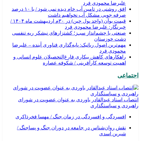
علیرضا محمودی فرد
افق روشنی در تامین آب خام دیده نمی شود / با ۱۰ درصد
صرفه جویی مشکل آب نخواهیم داشت
قیمت یوآن (واحد پول چین) در ۳۰م اردیبهشت ماه ۱۴۰۴ /
خبرنگار: علیرضا محمودی فرد
صنعتی با چشم‌انداز سبـز؛ کشتزارهای نیشکر ریه تنفسی
دشت خوزستان
مهم‌ترین اصول رباتیک: پایه‌گذاری فناوری آینده – علیرضا
محمودی فرد
راهکارهای کاهش بیکاری فارغ‌التحصیلان علوم انسانی و
اهمیت توسعه کارآفرینی / شکوفه عصاره
اجتماعی
انتصاب استاد عبدالقادر باوردی به عنوان عضویت در شورای
راهبردی و سیاستگذاری
افسردگی و افسردگی در زمان جنگ / مهسا فخرذاکری
نقش روان‌شناس در جامعه در دوران جنگ و پساجنگ /
شیرین اسدی