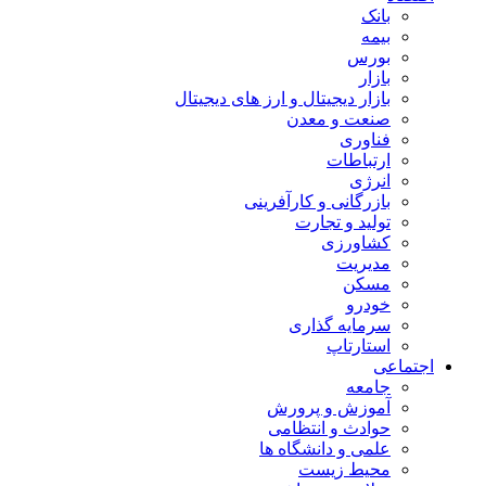
بانک
بیمه
بورس
بازار
بازار دیجیتال و ارز های دیجیتال
صنعت و معدن
فناوری
ارتباطات
انرژی
بازرگانی و کارآفرینی
تولید و تجارت
کشاورزی
مدیریت
مسکن
خودرو
سرمایه گذاری
استارتاپ
اجتماعی
جامعه
آموزش و پرورش
حوادث و انتظامی
علمی و دانشگاه ها
محیط زیست