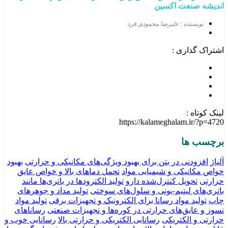
اندیشه صنعت اکسین
نویسنده : علیرضا محمودی فرد
اشتراک گذاری :
لینک کوتاه :
https://kalameghalam.ir/?p=4720
برچسب ها
آلیاژ
افزودنی در بتن برای بهبود ویژگی‌های مکانیکی و حرارتی
بهبود
خواص مکانیکی و شیمیایی مواد
تحمل دماهای بالا و خواص عایق
حرارتی
تحویل کنترل‌شده دارو
تولید الکترودها در باتری‌ها مانند
باتری‌های لیتیم-یونی و سلول‌های سوختی
تولید مداد و جوهرهای
چاپ
تولید مواد رسانا برای الکترونیک و تجهیزات برقی
تولید مواد
نسوز و عایق‌های حرارتی در کوره‌ها و تجهیزات صنعتی
رساناهای
حرارتی و الکتریکی
رسانایی الکتریکی و حرارتی بالا
رسانایی خوب و