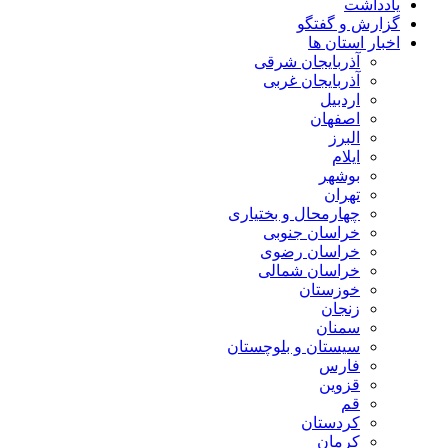
یادداشت
گزارش و گفتگو
اخبار استان ها
آذربایجان شرقی
آذربایجان غربی
اردبیل
اصفهان
البرز
ایلام
بوشهر
تهران
چهارمحال و بختیاری
خراسان جنوبی
خراسان رضوی
خراسان شمالی
خوزستان
زنجان
سمنان
سیستان و بلوچستان
فارس
قزوین
قم
کردستان
کرمان