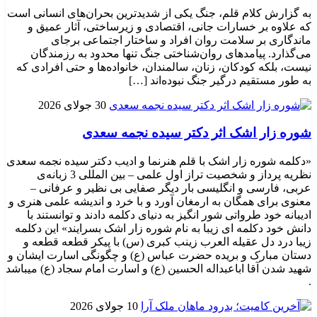
به گزارش کلام قلم، جنگ یکی از شدیدترین بحران‌های انسانی است
که علاوه بر خسارات جانی، اقتصادی و زیرساختی، آثار عمیق و
ماندگاری بر سلامت روان افراد و ساختار اجتماعی برجای
می‌گذارد. پیامدهای روان‌شناختی جنگ تنها محدود به رزمندگان
نیست، بلکه کودکان، زنان، سالمندان، خانواده‌ها و حتی افرادی که
به طور مستقیم درگیر جنگ نبوده‌اند […]
30 جولای 2026
شوره زار اشک اثر دکتر سیده نجمه سعدی
«دکلمه شوره زار اشک با قلم هنرنما و ادیب دکتر سیده نجمه سعدی
نظریه پرداز و شخصیت تراز اول علمی – بین المللی 3 زبانه‌ی
عربی، فارسی و انگلیسی بار دیگر صفایی بی نظیر و عرفانی –
معنوی برای همگان به ارمغان آورد و با خرد و اندیشه علمی هنری و
ادیبانه خود طرواتی شور انگیز به دنیای دکلمه دادند و توانستند با
دانش خود دکلمه ای زیبا به نام شوره زار اشک بسرایند» این دکلمه
زیبا درد دل عقیله العرب زینب کبری (س) با پیکر قطعه قطعه و
دستان مبارک و بریده حضرت عباس (ع) و چگونگی اسارت ایشان و
شهید شدن آقا اباعبداله الحسین (ع) و اسارت امام سجاد (ع) میباشد
.
10 جولای 2026