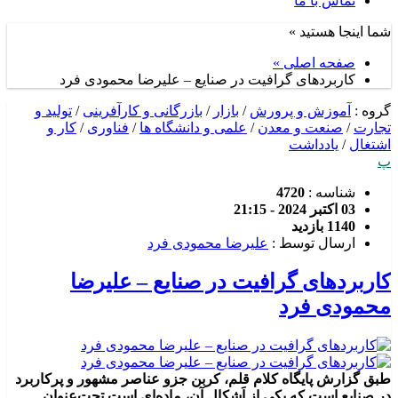
تماس با ما
شما اینجا هستید »
صفحه اصلی »
کاربردهای گرافیت در صنایع – علیرضا محمودی فرد
گروه :
آموزش و پرورش
/
بازار
/
بازرگانی و کارآفرینی
/
تولید و
تجارت
/
صنعت و معدن
/
علمی و دانشگاه ها
/
فناوری
/
کار و
اشتغال
/
یادداشت
پ
شناسه :
4720
03 اکتبر 2024 - 21:15
1140 بازدید
ارسال توسط :
علیرضا محمودی فرد
کاربردهای گرافیت در صنایع – علیرضا
محمودی فرد
طبق گزارش پایگاه کلام قلم، کربن جزو عناصر مشهور و پرکاربرد
در صنایع است که یکی از اَشکال آن، ماده‌ای است تحت‌عنوان