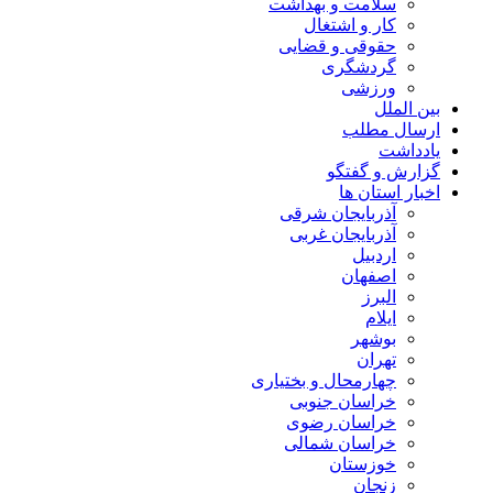
سلامت و بهداشت
کار و اشتغال
حقوقی و قضایی
گردشگری
ورزشی
بین الملل
ارسال مطلب
یادداشت
گزارش و گفتگو
اخبار استان ها
آذربایجان شرقی
آذربایجان غربی
اردبیل
اصفهان
البرز
ایلام
بوشهر
تهران
چهارمحال و بختیاری
خراسان جنوبی
خراسان رضوی
خراسان شمالی
خوزستان
زنجان