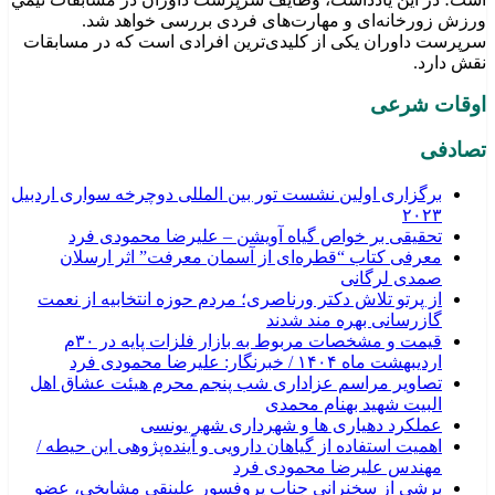
ورزش زورخانه‌ای و مهارت‌های فردی بررسی خواهد شد.
سرپرست داوران یکی از کلیدی‌ترین افرادی است که در مسابقات
نقش دارد.
اوقات شرعی
تصادفی
برگزاری اولین نشست تور بین المللی دوچرخه سواری اردبیل
۲۰۲۳
تحقیقی بر خواص گیاه آویشن – علیرضا محمودی فرد
معرفی کتاب “قطره‌ای از آسمان معرفت” اثر ارسلان
صمدی لرگانی
از پرتو تلاش دکتر ورناصری؛ مردم حوزه انتخابیه از نعمت
گازرسانی بهره مند شدند
قیمت و مشخصات مربوط به بازار فلزات پایه در ۳۰م
اردیبهشت ماه ۱۴۰۴ / خبرنگار: علیرضا محمودی فرد
تصاویر مراسم عزاداری شب پنجم محرم هیئت عشاق اهل
البیت شهید بهنام محمدی
عملکرد دهیاری ها و شهرداری شهر یونسی
اهمیت استفاده از گیاهان دارویی و آینده‌پژوهی این حیطه /
مهندس علیرضا محمودی فرد
برشی از سخنرانی جناب پروفسور علینقی مشایخی، عضو