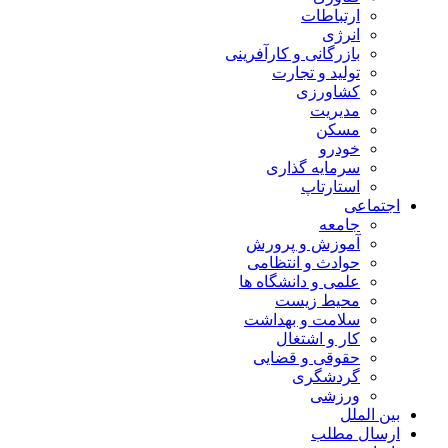
ارتباطات
انرژی
بازرگانی و کارآفرینی
تولید و تجارت
کشاورزی
مدیریت
مسکن
خودرو
سرمایه گذاری
استارتاپ
اجتماعی
جامعه
آموزش و پرورش
حوادث و انتظامی
علمی و دانشگاه ها
محیط زیست
سلامت و بهداشت
کار و اشتغال
حقوقی و قضایی
گردشگری
ورزشی
بین الملل
ارسال مطلب