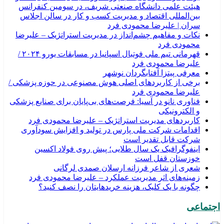
هیئت علمی دانشگاه صنعتی شریف، در سومین کنفرانس
بین‌المللی اقتصاد و مدیریت کسب و کار در سالن اجلاس
سران | علیرضا محمودی فرد
نکات و مفاهیم چشم‌انداز در مدیریت استراتژیک – علیرضا
محمودی فرد
قهرمانی تیم ملی فوتبال اسپانیا در مسابقات یورو ۲۰۲۴ /
علیرضا محمودی فرد
معرفی پیتزا آفتابگردان نوشهر
برخی از کاربردهای اصلی هوش مصنوعی در حوزه پزشکی /
علیرضا محمودی فرد
فناوری نانو در آسیا: فرصت‌های بی‌پایان برای صنایع پزشکی
و الکترونیکی
کاربردهای مدیریت استراتژیک – علیرضا محمودی فرد
اقدامات شرکت ملی پارس در تولید و افزایش سودآوری
شرکت قابل تقدیر است
اینفوگرافیک یک سال طلایی؛ پیش روی فولاد اکسین
خوزستان قفل است
شعری از شاعر فرزانه ارسلان صمدی لرگانی
زمینه‌های اثر مدیریت عملکرد – علیرضا محمودی فرد
چگونه با یک کلیک، هزینه خریدهایتان را نصف کنید؟
اجتماعی