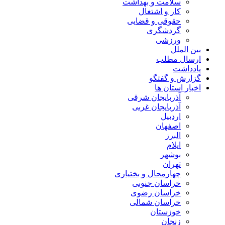
سلامت و بهداشت
کار و اشتغال
حقوقی و قضایی
گردشگری
ورزشی
بین الملل
ارسال مطلب
یادداشت
گزارش و گفتگو
اخبار استان ها
آذربایجان شرقی
آذربایجان غربی
اردبیل
اصفهان
البرز
ایلام
بوشهر
تهران
چهارمحال و بختیاری
خراسان جنوبی
خراسان رضوی
خراسان شمالی
خوزستان
زنجان