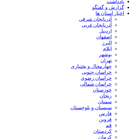
یادداشت
گزارش و گفتگو
اخبار استان ها
آذربایجان شرقی
آذربایجان غربی
اردبیل
اصفهان
البرز
ایلام
بوشهر
تهران
چهارمحال و بختیاری
خراسان جنوبی
خراسان رضوی
خراسان شمالی
خوزستان
زنجان
سمنان
سیستان و بلوچستان
فارس
قزوین
قم
کردستان
کرمان