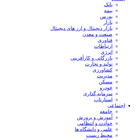
بانک
بیمه
بورس
بازار
بازار دیجیتال و ارز های دیجیتال
صنعت و معدن
فناوری
ارتباطات
انرژی
بازرگانی و کارآفرینی
تولید و تجارت
کشاورزی
مدیریت
مسکن
خودرو
سرمایه گذاری
استارتاپ
اجتماعی
جامعه
آموزش و پرورش
حوادث و انتظامی
علمی و دانشگاه ها
محیط زیست