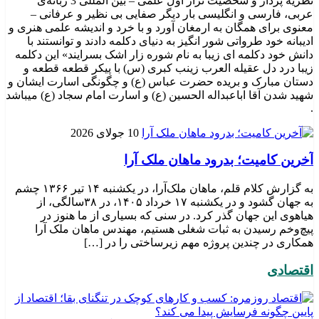
نظریه پرداز و شخصیت تراز اول علمی – بین المللی 3 زبانه‌ی
عربی، فارسی و انگلیسی بار دیگر صفایی بی نظیر و عرفانی –
معنوی برای همگان به ارمغان آورد و با خرد و اندیشه علمی هنری و
ادیبانه خود طرواتی شور انگیز به دنیای دکلمه دادند و توانستند با
دانش خود دکلمه ای زیبا به نام شوره زار اشک بسرایند» این دکلمه
زیبا درد دل عقیله العرب زینب کبری (س) با پیکر قطعه قطعه و
دستان مبارک و بریده حضرت عباس (ع) و چگونگی اسارت ایشان و
شهید شدن آقا اباعبداله الحسین (ع) و اسارت امام سجاد (ع) میباشد
.
10 جولای 2026
​آخرین کامیت؛ بدرود ماهان ملک آرا
به گزارش کلام قلم، ماهان ملک‌آرا، در یکشنبه ۱۴ تیر ۱۳۶۶ چشم
به جهان گشود و در یکشنبه ۱۷ خرداد ۱۴۰۵، در ۳۸سالگی، از
هیاهوی این جهان گذر کرد. در سنی که بسیاری از ما هنوز در
پیچ‌وخم رسیدن به ثبات شغلی هستیم، مهندس ماهان ملک آرا
همکاری در چندین پروژه مهم زیرساختی را در […]
اقتصادی