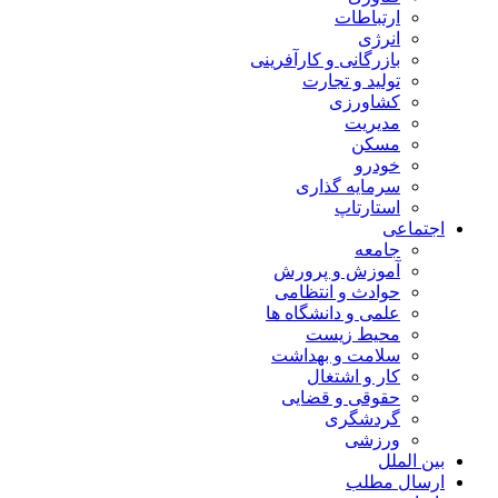
ارتباطات
انرژی
بازرگانی و کارآفرینی
تولید و تجارت
کشاورزی
مدیریت
مسکن
خودرو
سرمایه گذاری
استارتاپ
اجتماعی
جامعه
آموزش و پرورش
حوادث و انتظامی
علمی و دانشگاه ها
محیط زیست
سلامت و بهداشت
کار و اشتغال
حقوقی و قضایی
گردشگری
ورزشی
بین الملل
ارسال مطلب