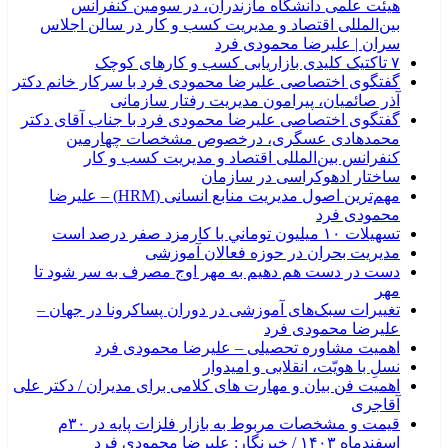
هیئت علمی دانشگاه مازندران، در سومین کنفرانس
بین‌المللی اقتصاد و مدیریت کسب و کار در سالن اجلاس
سران | علیرضا محمودی فرد
۷ تاکتیک کلیدی بازاریابی کسب و کارهای کوچک
گفتگوی اختصاصی علیرضا محمودی فرد با سرکار خانم دکتر
آذر صائمیان، پیرامون مدیریت رفتار سازمانی
گفتگوی اختصاصی علیرضا محمودی فرد با جناب آقای دکتر
محمدهادی عسگری، درخصوص مشخصات چهارمین
کنفرانس بین‌المللی اقتصاد و مدیریت کسب و کار
ساختار ادهوکراسی در سازمان
مهم‌ترین اصول مدیریت منابع انسانی (HRM) – علیرضا
محمودی فرد
تسهیلات ۱۰ میلیون توماني با کارمزد صفر درصد است
مدیریت بحران در حوزه فعالان آموزشی
دست در دست هم دهیم به مهر اوج مصرف به سر شود تا
مهر
تغییرات سبک‌های آموزشی در دوران پساکرونا در جهان –
علیرضا محمودی فرد
اهمیت مشاوره تحصیلی – علیرضا محمودی فرد
نسلِ با هویّت، انقلابی و امیدوار
اهمیت فن بیان و مهارت های کلامی برای مدیران / دکتر علی
آقاجری
قیمت و مشخصات مربوط به بازار فلزات پایه در ۳۰م
اسفندماه ۱۴۰۳ / خبرنگار: علیرضا محمودی فرد