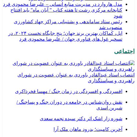
مدل هاروارد در مدیریت منابع انسانی – علیرضا محمودی فرد
کتابخانه مرکزی رشت تا هفته کتاب ” آبان ماه” باید افتتاح
شود
رئیس ستاد ساماندهی و پشتیبانی مراکز جهاد کشاورزی
منصوب شد
اپل، کماکان بهترین برند جهان؛ پنج جایگاه نخست ۲۰۲۴، در
تسخیر غول‌های فناوری جهان / علیرضا محمودی فرد
اجتماعی
انتصاب استاد عبدالقادر باوردی به عنوان عضویت در شورای
راهبردی و سیاستگذاری
افسردگی و افسردگی در زمان جنگ / مهسا فخرذاکری
نقش روان‌شناس در جامعه در دوران جنگ و پساجنگ /
شیرین اسدی
شوره زار اشک اثر دکتر سیده نجمه سعدی
​آخرین کامیت؛ بدرود ماهان ملک آرا