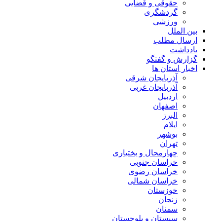
حقوقی و قضایی
گردشگری
ورزشی
بین الملل
ارسال مطلب
یادداشت
گزارش و گفتگو
اخبار استان ها
آذربایجان شرقی
آذربایجان غربی
اردبیل
اصفهان
البرز
ایلام
بوشهر
تهران
چهارمحال و بختیاری
خراسان جنوبی
خراسان رضوی
خراسان شمالی
خوزستان
زنجان
سمنان
سیستان و بلوچستان