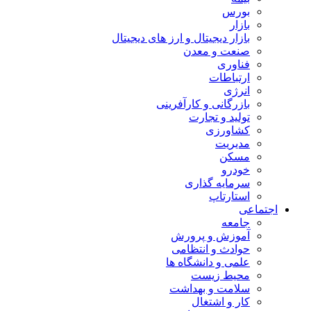
بورس
بازار
بازار دیجیتال و ارز های دیجیتال
صنعت و معدن
فناوری
ارتباطات
انرژی
بازرگانی و کارآفرینی
تولید و تجارت
کشاورزی
مدیریت
مسکن
خودرو
سرمایه گذاری
استارتاپ
اجتماعی
جامعه
آموزش و پرورش
حوادث و انتظامی
علمی و دانشگاه ها
محیط زیست
سلامت و بهداشت
کار و اشتغال