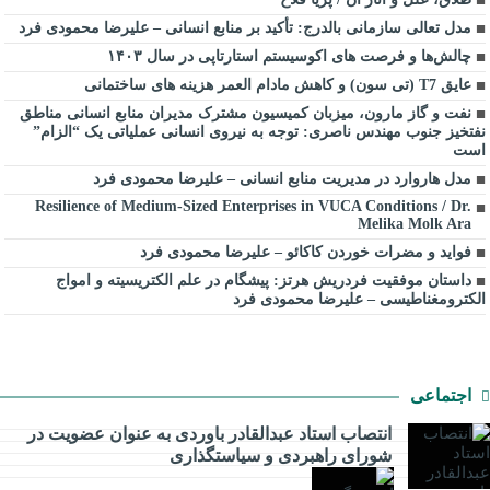
مدل تعالی سازمانی بالدرج: تأکید بر منابع انسانی – علیرضا محمودی فرد
چالش‌ها و فرصت های اکوسیستم استارتاپی در سال ۱۴۰۳
عایق T7 (تی سون) و کاهش مادام العمر هزینه های ساختمانی
نفت و گاز مارون، میزبان کمیسیون مشترک مدیران منابع انسانی مناطق
نفتخیز جنوب مهندس ناصری: توجه به نیروی انسانی عملیاتی یک “الزام”
است
مدل هاروارد در مدیریت منابع انسانی – علیرضا محمودی فرد
Resilience of Medium-Sized Enterprises in VUCA Conditions / Dr.
Melika Molk Ara
فواید و مضرات خوردن کاکائو – علیرضا محمودی فرد
داستان موفقیت فردریش هرتز: پیشگام در علم الکتریسیته و امواج
الکترومغناطیسی – علیرضا محمودی فرد
اجتماعی
انتصاب استاد عبدالقادر باوردی به عنوان عضویت در
شورای راهبردی و سیاستگذاری