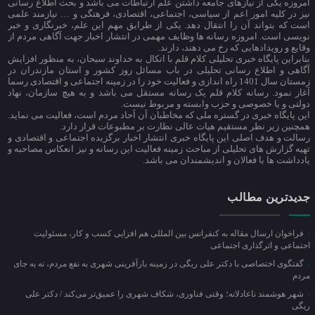
امروزه یکی از نیازهای جامعه داشتن علم ارتباطات می باشد و بحث اطلاع رسانی
نیز در کلیه امور اعم از سیاسی، اجتماعی، اقتصادی، فرهتگی و … نیازمند علمی
است که بتواند آن را انتقال دهد. یکی از طرایق مهم این علم، خبرنگاری و خبر
نویسی است. امروزه رسانه ها وظایف مهمی در انتشار اخبار جهت آگاهی مردم از
وقایع و رویدادهایی که رخ می دهند، دارند.
بنابراین پایگاه خبری تحلیلی کلام قلم با اتکال به خداوند سبحان، به منظور افزایش
آگاهی و اطلاع رسانی تحلیلی در باب مسائل روز کشور و استان مازندران در
زمستان سال 1401 راه اندازی و فعالیت خود را در زمینه اجتماعی و اقتصادی رسما
آغاز نمود. رسانه کلام قلم یک رسانه مستقل می باشد و به هیچ سازمان، نهاد
دولتی و یا خصوصی و حزب وابسته و مربوط نیست.
این پایگاه خبری در گستره ملی که مخاطبان آن آحاد مردم است، فعالیت می نماید.
همچنین زیر نظر مستقیم هیات عالی نظارت بر مطبوعات قرار دارد.
رسالت و هدف اصلی این پایگاه خبری انتشار اخبار برگزیده اجتماعی و اقتصادی و
تهیه گزارش های تحلیلی از مباحث زمینه فعالیت این رسانه و نیز انعکاس مصاحبه و
یادداشت ها با فعالان و اندیشمندان می باشد.
جدیدترین مطالب
فراخوان ارسال مقاله به کنفرانس بین المللی هم افزایی کسب و کار، مسئولیت
اجتماعی و اثرگذاری اجتماعی
گفتگوی اختصاصی با دکتر علی ریگی در زمینه بازآفرینی شهری به نفع مردم، نه به جای
مردم
شهر هوشمند ناعادلانه؛ وقتی فناوری، شکاف شهری را عمیق‌تر می‌کند / دکتر علی
ریگی