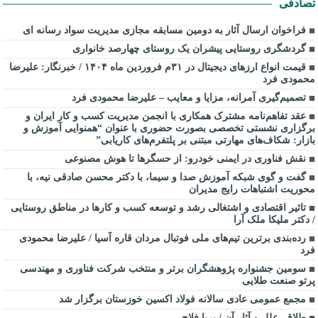
تصادفی
فراخوان ارسال آثار به دومین مسابقه مجازی مدیریت سواد رسانه ای
گردشگری روستایی پیشران یک روستای چهارصد خانواری
قیمت انواع ارزهای دیجیتال در ۳۱م فروردین ماه ۱۴۰۴ / خبرنگار: علیرضا
محمودی فرد
تصمیم‌گیری آمرانه، مزایا و معایب – علیرضا محمودی فرد
عقد تفاهم‌نامه مشترک همکاری با انجمن مدیریت کسب و کار ایران و
برگزاری نشستی تخصصی بصورت حضوری با عنوان “همنوایی آموزش و
بازار: شکاف‌های مهارتی مبتنی بر پلتفرم‌های کاریابی”
نقش فناوری در ایمنی خودرو: از حسگرها تا هوش مصنوعی
گفت و گوی شبکه آموزش صدا و سیما، با دکتر محسن صادقی نیه، با
محوریت اشتباهات رایج مدیران
تاثیر اقتصادی و اشتغالی رشد و توسعه کسب و کارها در مناطق روستایی
/ دکتر ملیکا ملک آرا
رده‌بندی برترین تیم‌های ملی فوتبال مردان قاره آسیا / علیرضا محمودی
فرد
سومین جشنواره پژوهشگران برتر و منتخب شرکت فناوری و مهندسی
پرتو صنعت طلایی
مجمع عمومی عادی سالانه فولاد اکسین خوزستان برگزار شد
طلاق، علل و آثار آن / پریا فلاح