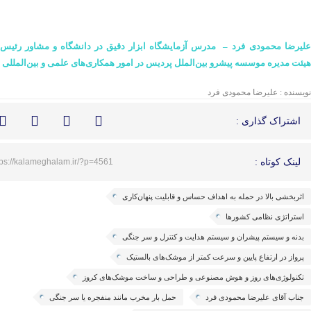
علیرضا محمودی
فرد
–
مدرس آزمایشگاه ابزار دقیق در دانشگاه و مشاور رئیس
هیئت مدیره موسسه پیشرو بین‌الملل پردیس در امور همکاری‌های علمی و بین‌المللی
نویسنده : علیرضا محمودی فرد
اشتراک گذاری :
لینک کوتاه :
tps://kalameghalam.ir/?p=4561
اثربخشی بالا در حمله به اهداف حساس و قابلیت پنهان‌کاری
استراتژی نظامی کشورها
بدنه و سیستم پیشران و سیستم هدایت و کنترل و سر جنگی
پرواز در ارتفاع پایین و سرعت کمتر از موشک‌های بالستیک
تکنولوژی‌های روز و هوش مصنوعی و طراحی و ساخت موشک‌های کروز
جناب آقای علیرضا محمودی فرد
حمل بار مخرب مانند منفجره یا سر جنگی