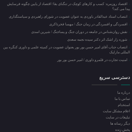
اقتصاد روزمره: کسب‌ و کارهای کوچک در تنگنای بقا؛ اقتصاد از پایین چگونه فرسایش
پیدا می کند؟
انتصاب استاد عبدالقادر باوردی به عنوان عضویت در شورای راهبردی و سیاستگذاری
افسردگی و افسردگی در زمان جنگ / مهسا فخرذاکری
نقش روان‌شناس در جامعه در دوران جنگ و پساجنگ / شیرین اسدی
شوره زار اشک اثر دکتر سیده نجمه سعدی
انتصاب جناب آقای امیر حسن بور بور بعنوان عضویت در کمیته علمی و داوری کنگره بین
المللی مارلیک
امنیت تجارت در قلمرو داوری / امیر حسن بور بور
دسترسی سریع
درباره ما
تماس با ما
استخدام
اعلام مشکل سایت
تبلیغات در سایت
ديگر رسانه ها
پخش زنده