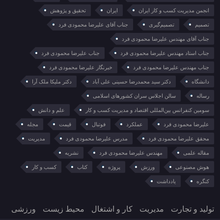
انجمن مدیریت کسب و کار ایران
ایران
تحقیق و پژوهش
تصمیم
تصمیم‌گیری
جناب آقای علیرضا محمودی فرد
جناب آقای مهندس علیرضا محمودی فرد
جناب استاد مهندس علیرضا محمودی فرد
جناب علیرضا محمودی فرد
جناب مهندس علیرضا محمودی فرد
خبرنگار علیرضا محمودی فرد
دانشگاه
دکتر سید محمدرضا حسینی علی آباد
دکتر ملیکا ملک آرا
رساله
سالن اجلاس سران کشورهای اسلامی
سومین کنفرانس بین‌المللی اقتصاد و مدیریت کسب و کار
علم و دانش
علیرضا محمودی فرد
عملکرد
فوتبال
قیمت
مجله
محقق علیرضا محمودی فرد
مدرس علیرضا محمودی فرد
مدیریت
مقاله علمی
مهندس علیرضا محمودی فرد
نشریه
هوش مصنوعی
ورزش
پروژه
کتاب
کسب و کار
کنگره
یادداشت
تولید و تجارت
مدیریت
کار و اشتغال
محیط زیست
ورزشی