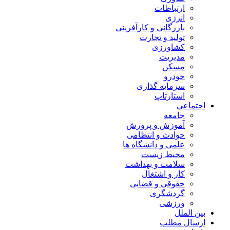
ارتباطات
انرژی
بازرگانی و کارآفرینی
تولید و تجارت
کشاورزی
مدیریت
مسکن
خودرو
سرمایه گذاری
استارتاپ
اجتماعی
جامعه
آموزش و پرورش
حوادث و انتظامی
علمی و دانشگاه ها
محیط زیست
سلامت و بهداشت
کار و اشتغال
حقوقی و قضایی
گردشگری
ورزشی
بین الملل
ارسال مطلب