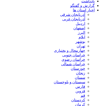
یادداشت
گزارش و گفتگو
اخبار استان ها
آذربایجان شرقی
آذربایجان غربی
اردبیل
اصفهان
البرز
ایلام
بوشهر
تهران
چهارمحال و بختیاری
خراسان جنوبی
خراسان رضوی
خراسان شمالی
خوزستان
زنجان
سمنان
سیستان و بلوچستان
فارس
قزوین
قم
کردستان
کرمان