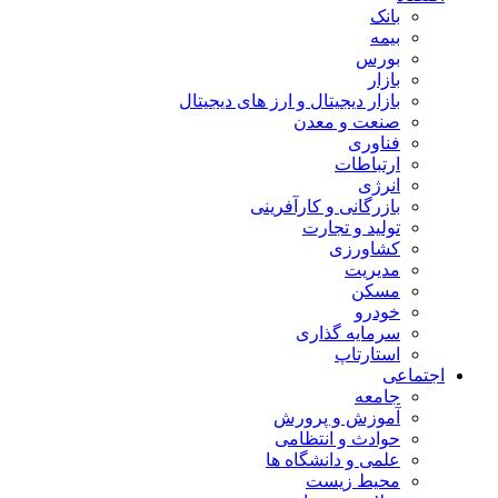
بانک
بیمه
بورس
بازار
بازار دیجیتال و ارز های دیجیتال
صنعت و معدن
فناوری
ارتباطات
انرژی
بازرگانی و کارآفرینی
تولید و تجارت
کشاورزی
مدیریت
مسکن
خودرو
سرمایه گذاری
استارتاپ
اجتماعی
جامعه
آموزش و پرورش
حوادث و انتظامی
علمی و دانشگاه ها
محیط زیست