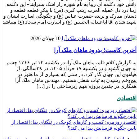
دانش خود دکلمه ای زیبا به نام شوره زار اشک بسرایند» این دکلمه
زیبا درد دل عقیله العرب زینب کبری (س) با پیکر قطعه قطعه و
دستان مبارک و بریده حضرت عباس (ع) و چگونگی اسارت ایشان و
شهید شدن آقا اباعبداله الحسین (ع) و اسارت امام سجاد (ع) میباشد
.
10 جولای 2026
​آخرین کامیت؛ بدرود ماهان ملک آرا
به گزارش کلام قلم، ماهان ملک‌آرا، در یکشنبه ۱۴ تیر ۱۳۶۶ چشم
به جهان گشود و در یکشنبه ۱۷ خرداد ۱۴۰۵، در ۳۸سالگی، از
هیاهوی این جهان گذر کرد. در سنی که بسیاری از ما هنوز در
پیچ‌وخم رسیدن به ثبات شغلی هستیم، مهندس ماهان ملک آرا
همکاری در چندین پروژه مهم زیرساختی را در […]
اقتصادی
اقتصاد روزمره: کسب‌ و کارهای کوچک در تنگنای بقا؛ اقتصاد از
پایین چگونه فرسایش پیدا می کند؟
انتشار کتاب «روانشناسی صنعتی و سازمانی و مدیریت منابع