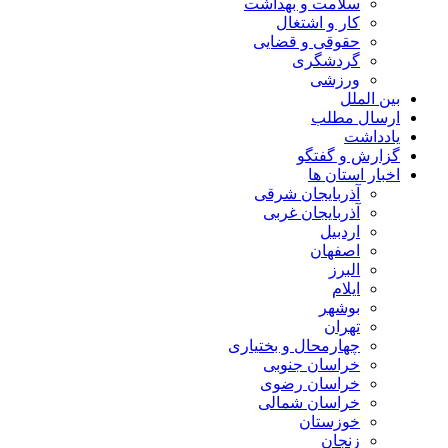
سلامت و بهداشت
کار و اشتغال
حقوقی و قضایی
گردشگری
ورزشی
بین الملل
ارسال مطلب
یادداشت
گزارش و گفتگو
اخبار استان ها
آذربایجان شرقی
آذربایجان غربی
اردبیل
اصفهان
البرز
ایلام
بوشهر
تهران
چهارمحال و بختیاری
خراسان جنوبی
خراسان رضوی
خراسان شمالی
خوزستان
زنجان