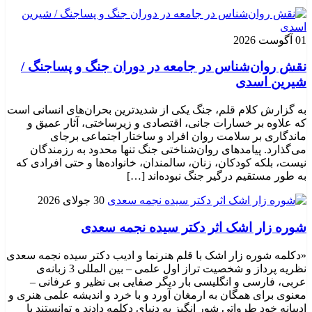
01 آگوست 2026
نقش روان‌شناس در جامعه در دوران جنگ و پساجنگ /
شیرین اسدی
به گزارش کلام قلم، جنگ یکی از شدیدترین بحران‌های انسانی است
که علاوه بر خسارات جانی، اقتصادی و زیرساختی، آثار عمیق و
ماندگاری بر سلامت روان افراد و ساختار اجتماعی برجای
می‌گذارد. پیامدهای روان‌شناختی جنگ تنها محدود به رزمندگان
نیست، بلکه کودکان، زنان، سالمندان، خانواده‌ها و حتی افرادی که
به طور مستقیم درگیر جنگ نبوده‌اند […]
30 جولای 2026
شوره زار اشک اثر دکتر سیده نجمه سعدی
«دکلمه شوره زار اشک با قلم هنرنما و ادیب دکتر سیده نجمه سعدی
نظریه پرداز و شخصیت تراز اول علمی – بین المللی 3 زبانه‌ی
عربی، فارسی و انگلیسی بار دیگر صفایی بی نظیر و عرفانی –
معنوی برای همگان به ارمغان آورد و با خرد و اندیشه علمی هنری و
ادیبانه خود طرواتی شور انگیز به دنیای دکلمه دادند و توانستند با