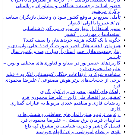
حضور اساتید برجسته دانشگاهی و مشاوران بین‌المللی
برگزار می‌شود
تأملی سریع بر ماوقع کشور سودان و تحلیل بازیگران سیاسی
آن /فاعتبروا یا اولی الابصار
مسیر اشتغال از مهارت آموزی می گذرد/ شناسایی
استعدادهای مهارتی در کشور
چگونه با یک کلیک، هزینه خریدهایتان را نصف کنید؟
همزمان با هفته هلال احمر صورت گرفت؛ تجلی توانمندی و
ایثار جمعیت هلال احمر استان اردبیل درصد و یکمین سال
تاسیس
کاربردهای عنصر بور در صنایع و فناوری‌های مختلف و نوین –
علیرضا محمودی فرد
مشاهده شوکا در ارتفاعات جنگلی کوهستانی لنگرود + فیلم
برخی از چت‌بات‌های برتر هوش مصنوعی / علیرضا محمودی
فرد
راهکارهای کاهش مصرف برق کولر گازی
تحقیقی بر اقتصاد ملی ژاپن – علیرضا محمودی فرد
ریاضیات فازی و مفاهیم عددیِ مربوط به عبارات گفتاریِ
فازی
رعایت ترتیب بستن المان‌های حفاظتی و شستی‌ها در
مدارهای فرمان برق صنعتی – علیرضا محمودی فرد
فسیل گردشی و دیرینه شناسی در مشرق کپه داغ
نقدی بر نظام آموزشی ایران / الهام خورسند