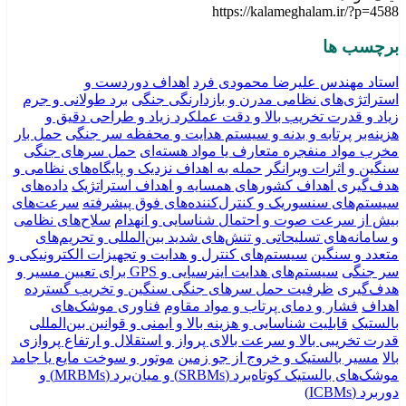
https://kalameghalam.ir/?p=4588
برچسب ها
استاد مهندس علیرضا محمودی فرد
اهداف دوردست و
استراتژی‌های نظامی مدرن و بازدارنگی جنگی
برد طولانی و جرم
زیاد و قدرت تخریب بالا و دقت عملکرد زیاد و طراحی دقیق و
هزینه‌بر
پرتابه و بدنه و سیستم هدایت و محفظه سر جنگی
حمل بار
مخرب مواد منفجره متعارف یا مواد هسته‌ای
حمل سرهای جنگی
سنگین و اثرات ویرانگر
حمله به اهداف نزدیک و پایگاه‌های نظامی و
هدف‌گیری اهداف کشورهای همسایه و اهداف استراتژیک
داده‌های
سیستم‌های سنسوریک و کنترل‌کننده‌های فوق پیشرفته
سرعت‌های
بیش از سرعت صوت و احتمال شناسایی و انهدام
سلاح‌های نظامی
و سامانه‌های تسلیحاتی و تنش‌های شدید بین‌المللی و تحریم‌های
متعدد و سنگین
سیستم‌های کنترل و هدایت و تجهیزات الکترونیکی و
سر جنگی
سیستم‌های هدایت اینرسیایی و GPS برای تعیین مسیر و
هدف‌گیری
ظرفیت حمل سرهای جنگی سنگین و تخریب گسترده
اهداف
فشار و دمای پرتاب و مواد مقاوم
فناوری موشک‌های
بالستیک
قابلیت شناسایی و هزینه بالا و ایمنی و قوانین بین‌المللی
قدرت تخریبی بالا و سرعت بالای پرواز و استقلال و ارتفاع پروازی
بالا
مسیر بالستیک و خروج از جو زمین
موتور و سوخت مایع یا جامد
موشک‌های بالستیک کوتاه‌برد (SRBMs) و میان‌برد (MRBMs) و
دوربرد (ICBMs)