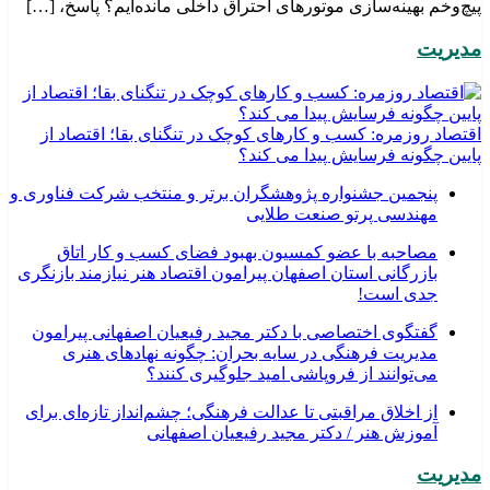
پیچ‌وخم بهینه‌سازی موتورهای احتراق داخلی مانده‌ایم؟ پاسخ، […]
مدیریت
اقتصاد روزمره: کسب‌ و کارهای کوچک در تنگنای بقا؛ اقتصاد از
پایین چگونه فرسایش پیدا می کند؟
پنجمین جشنواره پژوهشگران برتر و منتخب شرکت فناوری و
مهندسی پرتو صنعت طلایی
مصاحبه با عضو کمسیون بهبود فضای کسب و کار اتاق
بازرگانی استان اصفهان پیرامون اقتصاد هنر نیازمند بازنگری
جدی است!
گفتگوی اختصاصی با دکتر مجید رفیعیان اصفهانی پیرامون
مدیریت فرهنگی در سایه بحران: چگونه نهادهای هنری
می‌توانند از فروپاشی امید جلوگیری کنند؟
از اخلاق مراقبتی تا عدالت فرهنگی؛ چشم‌انداز تازه‌ای برای
آموزش هنر / دکتر مجید رفیعیان اصفهانی
مدیریت