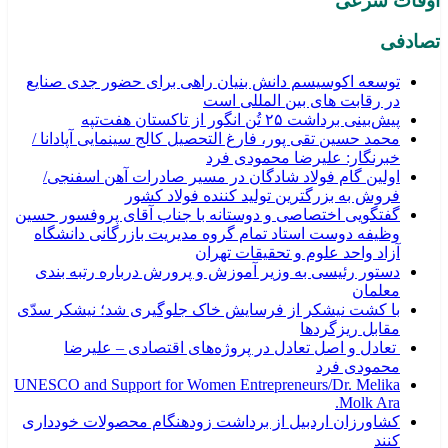
اوقات شرعی
تصادفی
توسعه اکوسیسم دانش بنیان راهی برای حضور جدی صنایع
در رقابت های بین المللی است
پیش‌بینی برداشت ۲۵ تُن انگور از تاکستان هفت‌تپه
محمد حسین تقی پور، فارغ التحصیل کالج سینمایی آپادانا /
خبرنگار: علیرضا محمودی فرد
اولین گام فولاد شادگان در مسیر صادرات آهن اسفنجی/
فروش به بزرگترین تولید کننده فولاد کشور
گفتگویی اختصاصی و دوستانه با جناب آقای پروفسور حسین
وظیفه دوست استاد تمام گروه مدیریت بازرگانی دانشگاه
آزاد واحد علوم و تحقیقات تهران
دستور رئیسی به وزیر آموزش و پرورش درباره رتبه بندی
معلمان
با کشت نیشکر از فرسایش خاک جلوگیری شد؛ نیشکر سدّی
مقابل ریزگردها
تعادل و اصل تعادل در پروژه‌های اقتصادی – علیرضا
محمودی فرد
UNESCO and Support for Women Entrepreneurs/Dr. Melika
Molk Ara.
کشاورزان اردبیل از برداشت زودهنگام محصولات خودداری
کنند