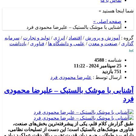
تماس با ما
شما اینجا هستید »
صفحه اصلی »
آشنایی با موشک بالستیک – علیرضا محمودی فرد
گروه :
آموزش و پرورش
/
اقتصاد
/
انرژی
/
تولید و تجارت
/
سرمایه
گذاری
/
صنعت و معدن
/
علمی و دانشگاه ها
/
فناوری
/
یادداشت
پ
شناسه :
4588
25 سپتامبر 2024 - 11:22
751 بازدید
ارسال توسط :
علیرضا محمودی فرد
آشنایی با موشک بالستیک – علیرضا محمودی
فرد
طبق گزارش کلام قلم، یکی از پیشرفته‌ترین بخش‌های صنعت،
فناوری موشک‌های بالستیک است؛ این دست از تسلیحات نظامی،
دارای برد طولانی، جرم زیاد، قدرت تخریب بالا، دقت عملکرد زیاد و