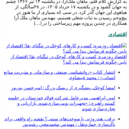
به گزارش کلام قلم، ماهان ملک‌آرا، در یکشنبه ۱۴ تیر ۱۳۶۶ چشم
به جهان گشود و در یکشنبه ۱۷ خرداد ۱۴۰۵، در ۳۸سالگی، از
هیاهوی این جهان گذر کرد. در سنی که بسیاری از ما هنوز در
پیچ‌وخم رسیدن به ثبات شغلی هستیم، مهندس ماهان ملک آرا
همکاری در چندین پروژه مهم زیرساختی را در […]
اقتصادی
اقتصاد روزمره: کسب‌ و کارهای کوچک در تنگنای بقا؛ اقتصاد از
پایین چگونه فرسایش پیدا می کند؟
انتشار کتاب «روانشناسی صنعتی و سازمانی و مدیریت منابع
انسانی» / محمد غبیشاوی
امضا کوچک، پیشگیری از ریسک بزرگ / امیرحسن بوربور
امین ابراهیمی مدیرعامل شرکت فولاد خوزستان در جلسه
کمیته راهبری؛ «تجهیزات بومی‌سازی‌شده، بازاریابی و
تجاری‌سازی شوند
برقی، هیدروژنی یا سوخت‌های سنتی؟ نقشه راه واقعی برای
پاک‌سازی حمل‌ونقل / مهندس محمدمعین رشیدپور