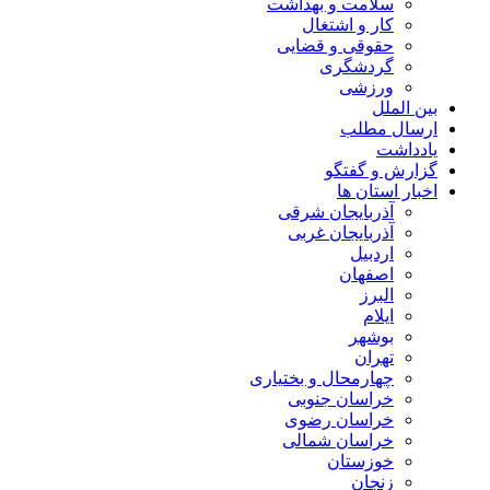
سلامت و بهداشت
کار و اشتغال
حقوقی و قضایی
گردشگری
ورزشی
بین الملل
ارسال مطلب
یادداشت
گزارش و گفتگو
اخبار استان ها
آذربایجان شرقی
آذربایجان غربی
اردبیل
اصفهان
البرز
ایلام
بوشهر
تهران
چهارمحال و بختیاری
خراسان جنوبی
خراسان رضوی
خراسان شمالی
خوزستان
زنجان