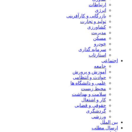
ارتباطات
انرژی
بازرگانی و کارآفرینی
تولید و تجارت
کشاورزی
مدیریت
مسکن
خودرو
سرمایه گذاری
استارتاپ
اجتماعی
جامعه
آموزش و پرورش
حوادث و انتظامی
علمی و دانشگاه ها
محیط زیست
سلامت و بهداشت
کار و اشتغال
حقوقی و قضایی
گردشگری
ورزشی
بین الملل
ارسال مطلب