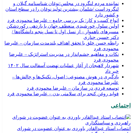
نماینده مردم لنگرود در مجلس:نوغان شناسنامه گیلان و
لنگرود است /شلمان بیشترین تولید نوغان را در سطح استان
و کشور دارد
انواع کسب و کار: یک بررسی جامع – علیرضا محمودی فرد
اولین سلول خورشیدی منعطف جهان با بازدهی رکوردشکن
مسیرهای ناهموار – از نسل اول تا نسل پنجم دانشگاه‌ها /
دکتر حسین چناری
رابطه حسن خلق با تحقق اهداف بلندمدت سازمان – علیرضا
محمودی فرد
نکات و مفاهیم چشم‌انداز در مدیریت استراتژیک – علیرضا
محمودی فرد
شهردار لاهیجان از آغاز عملیات نهضت آسفالت سال ۱۴۰۲
خبر داد
یادگیری در هوش مصنوعی: اصول، تکنیک‌ها و چالش‌ها –
علیرضا محمودی فرد
توسعه فردی در سازمان – علیرضا محمودی فرد
فواید روغن کنجد برای سلامتی بدن – علیرضا محمودی فرد
اجتماعی
انتصاب استاد عبدالقادر باوردی به عنوان عضویت در شورای