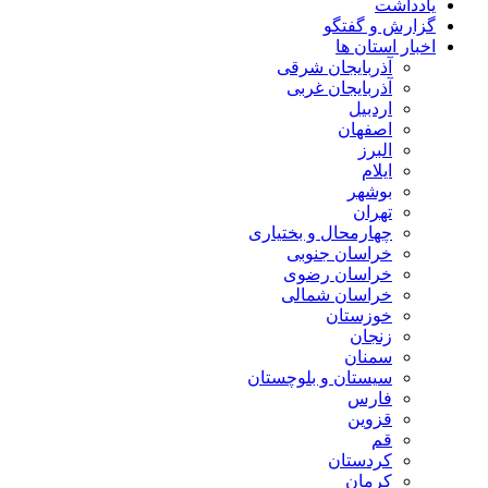
یادداشت
گزارش و گفتگو
اخبار استان ها
آذربایجان شرقی
آذربایجان غربی
اردبیل
اصفهان
البرز
ایلام
بوشهر
تهران
چهارمحال و بختیاری
خراسان جنوبی
خراسان رضوی
خراسان شمالی
خوزستان
زنجان
سمنان
سیستان و بلوچستان
فارس
قزوین
قم
کردستان
کرمان