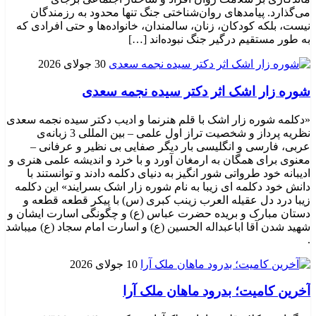
می‌گذارد. پیامدهای روان‌شناختی جنگ تنها محدود به رزمندگان
نیست، بلکه کودکان، زنان، سالمندان، خانواده‌ها و حتی افرادی که
به طور مستقیم درگیر جنگ نبوده‌اند […]
30 جولای 2026
شوره زار اشک اثر دکتر سیده نجمه سعدی
«دکلمه شوره زار اشک با قلم هنرنما و ادیب دکتر سیده نجمه سعدی
نظریه پرداز و شخصیت تراز اول علمی – بین المللی 3 زبانه‌ی
عربی، فارسی و انگلیسی بار دیگر صفایی بی نظیر و عرفانی –
معنوی برای همگان به ارمغان آورد و با خرد و اندیشه علمی هنری و
ادیبانه خود طرواتی شور انگیز به دنیای دکلمه دادند و توانستند با
دانش خود دکلمه ای زیبا به نام شوره زار اشک بسرایند» این دکلمه
زیبا درد دل عقیله العرب زینب کبری (س) با پیکر قطعه قطعه و
دستان مبارک و بریده حضرت عباس (ع) و چگونگی اسارت ایشان و
شهید شدن آقا اباعبداله الحسین (ع) و اسارت امام سجاد (ع) میباشد
.
10 جولای 2026
​آخرین کامیت؛ بدرود ماهان ملک آرا