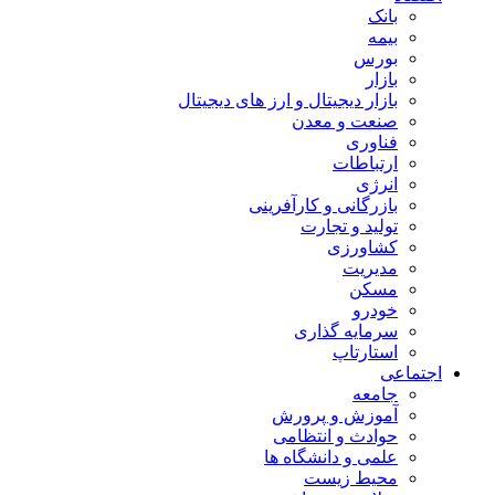
بانک
بیمه
بورس
بازار
بازار دیجیتال و ارز های دیجیتال
صنعت و معدن
فناوری
ارتباطات
انرژی
بازرگانی و کارآفرینی
تولید و تجارت
کشاورزی
مدیریت
مسکن
خودرو
سرمایه گذاری
استارتاپ
اجتماعی
جامعه
آموزش و پرورش
حوادث و انتظامی
علمی و دانشگاه ها
محیط زیست