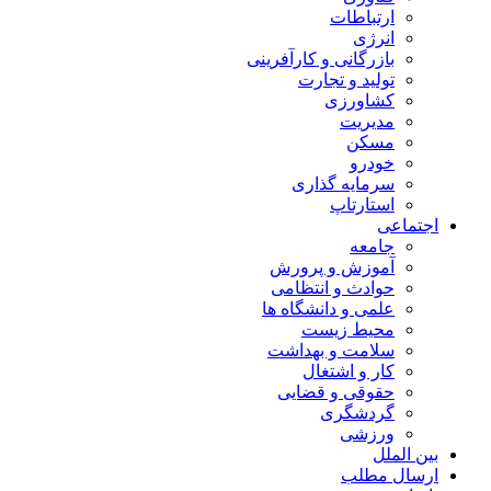
ارتباطات
انرژی
بازرگانی و کارآفرینی
تولید و تجارت
کشاورزی
مدیریت
مسکن
خودرو
سرمایه گذاری
استارتاپ
اجتماعی
جامعه
آموزش و پرورش
حوادث و انتظامی
علمی و دانشگاه ها
محیط زیست
سلامت و بهداشت
کار و اشتغال
حقوقی و قضایی
گردشگری
ورزشی
بین الملل
ارسال مطلب