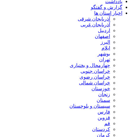
یادداشت
گزارش و گفتگو
اخبار استان ها
آذربایجان شرقی
آذربایجان غربی
اردبیل
اصفهان
البرز
ایلام
بوشهر
تهران
چهارمحال و بختیاری
خراسان جنوبی
خراسان رضوی
خراسان شمالی
خوزستان
زنجان
سمنان
سیستان و بلوچستان
فارس
قزوین
قم
کردستان
کرمان