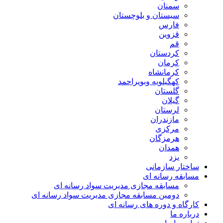
سمنان
سیستان و بلوچستان
فارس
قزوین
قم
کردستان
کرمان
کرمانشاه
کهگیلویه وبویراحمد
گلستان
گیلان
لرستان
مازندران
مرکزی
هرمزگان
همدان
یزد
ساختار سازمانی
مسابقه رسانه ای
مسابقه مجازی مدیریت سواد رسانه ای
دومین مسابقه مجازی مدیریت سواد رسانه ای
کارگاه و دوره های رسانه ای
درباره ما