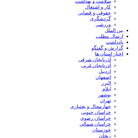
سلامت و بهداشت
کار و اشتغال
حقوقی و قضایی
گردشگری
ورزشی
بین الملل
ارسال مطلب
یادداشت
گزارش و گفتگو
اخبار استان ها
آذربایجان شرقی
آذربایجان غربی
اردبیل
اصفهان
البرز
ایلام
بوشهر
تهران
چهارمحال و بختیاری
خراسان جنوبی
خراسان رضوی
خراسان شمالی
خوزستان
زنجان