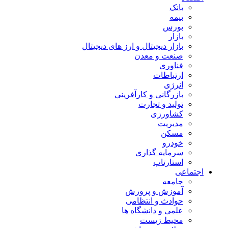
بانک
بیمه
بورس
بازار
بازار دیجیتال و ارز های دیجیتال
صنعت و معدن
فناوری
ارتباطات
انرژی
بازرگانی و کارآفرینی
تولید و تجارت
کشاورزی
مدیریت
مسکن
خودرو
سرمایه گذاری
استارتاپ
اجتماعی
جامعه
آموزش و پرورش
حوادث و انتظامی
علمی و دانشگاه ها
محیط زیست