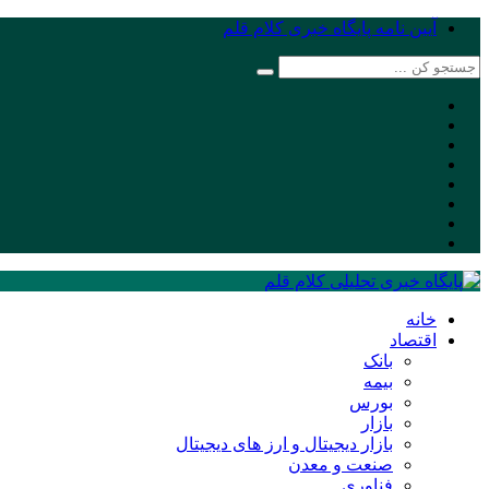
آیین نامه پایگاه خبری کلام قلم
خانه
اقتصاد
بانک
بیمه
بورس
بازار
بازار دیجیتال و ارز های دیجیتال
صنعت و معدن
فناوری