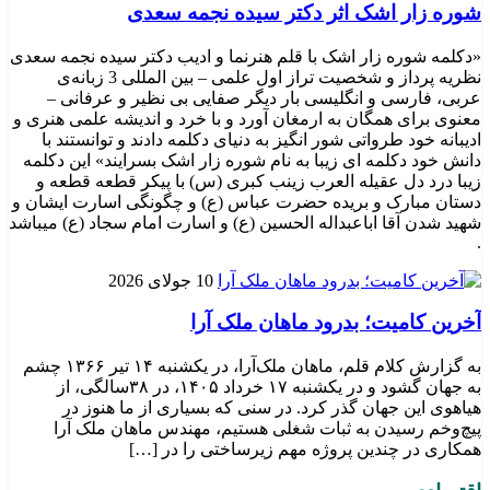
شوره زار اشک اثر دکتر سیده نجمه سعدی
«دکلمه شوره زار اشک با قلم هنرنما و ادیب دکتر سیده نجمه سعدی
نظریه پرداز و شخصیت تراز اول علمی – بین المللی 3 زبانه‌ی
عربی، فارسی و انگلیسی بار دیگر صفایی بی نظیر و عرفانی –
معنوی برای همگان به ارمغان آورد و با خرد و اندیشه علمی هنری و
ادیبانه خود طرواتی شور انگیز به دنیای دکلمه دادند و توانستند با
دانش خود دکلمه ای زیبا به نام شوره زار اشک بسرایند» این دکلمه
زیبا درد دل عقیله العرب زینب کبری (س) با پیکر قطعه قطعه و
دستان مبارک و بریده حضرت عباس (ع) و چگونگی اسارت ایشان و
شهید شدن آقا اباعبداله الحسین (ع) و اسارت امام سجاد (ع) میباشد
.
10 جولای 2026
​آخرین کامیت؛ بدرود ماهان ملک آرا
به گزارش کلام قلم، ماهان ملک‌آرا، در یکشنبه ۱۴ تیر ۱۳۶۶ چشم
به جهان گشود و در یکشنبه ۱۷ خرداد ۱۴۰۵، در ۳۸سالگی، از
هیاهوی این جهان گذر کرد. در سنی که بسیاری از ما هنوز در
پیچ‌وخم رسیدن به ثبات شغلی هستیم، مهندس ماهان ملک آرا
همکاری در چندین پروژه مهم زیرساختی را در […]