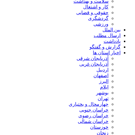
سلامت و بهداشت
کار و اشتغال
حقوقی و قضایی
گردشگری
ورزشی
بین الملل
ارسال مطلب
یادداشت
گزارش و گفتگو
اخبار استان ها
آذربایجان شرقی
آذربایجان غربی
اردبیل
اصفهان
البرز
ایلام
بوشهر
تهران
چهارمحال و بختیاری
خراسان جنوبی
خراسان رضوی
خراسان شمالی
خوزستان
زنجان