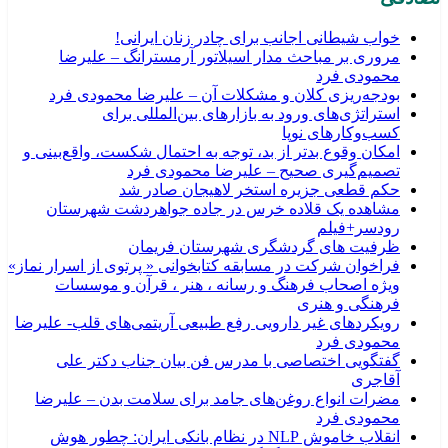
خواب شیطانی اجانب برای چادر زنان ایرانی!
مروری بر مباحث مدار اسیلاتور آرمسترانگ – علیرضا
محمودی فرد
بودجه‌ريزی کلان و مشکلات آن – علیرضا محمودی فرد
استراتژی‌های ورود به بازارهای بین‌المللی برای
کسب‌وکارهای نوپا
امکان وقوع بدتر از بد، توجه به احتمال شکست، واقع‌بینی و
تصمیم‌گیری صحیح – علیرضا محمودی فرد
حکم قطعی جزیره استخر لاهیجان صادر شد
مشاهده یک قلاده خرس در جاده جواهردشت شهرستان
رودسر+فیلم
ظرفیت های گردشگری شهرستان فریمان
فراخوان شرکت در مسابقه کتابخوانی « پرتوی از اسرار نماز»
ویژه اصحاب فرهنگ و رسانه ، هنر ، قرآن و موسسات
فرهنگی و هنری
رویکردهای غیر دارویی رفع طبیعی آریتمی‌های قلب- علیرضا
محمودی فرد
گفتگویی اختصاصی با مدرس فن بیان جناب دکتر علی
آقاجری
مضرات انواع روغن‌های جامد برای سلامت بدن – علیرضا
محمودی فرد
انقلاب خاموش NLP در نظام بانکی ایران: چطور هوش