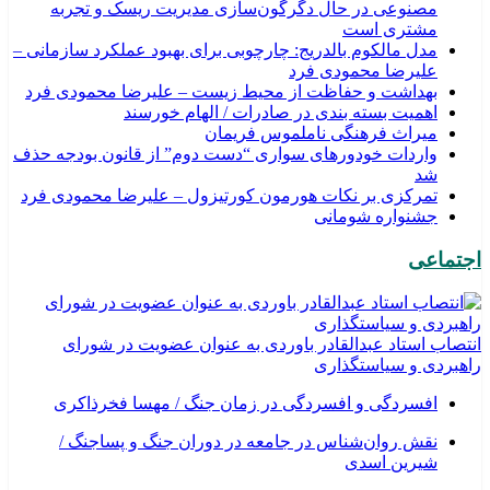
مصنوعی در حال دگرگون‌سازی مدیریت ریسک و تجربه
مشتری است
مدل مالکوم بالدریج: چارچوبی برای بهبود عملکرد سازمانی –
علیرضا محمودی فرد
بهداشت و حفاظت از محیط زیست – علیرضا محمودی فرد
اهمیت بسته بندی در صادرات / الهام خورسند
میراث فرهنگی ناملموس فریمان
واردات خودورهای سواری “دست دوم” از قانون بودجه حذف
شد
تمرکزی بر نکات هورمون کورتیزول – علیرضا محمودی فرد
جشنواره شومانی
اجتماعی
انتصاب استاد عبدالقادر باوردی به عنوان عضویت در شورای
راهبردی و سیاستگذاری
افسردگی و افسردگی در زمان جنگ / مهسا فخرذاکری
نقش روان‌شناس در جامعه در دوران جنگ و پساجنگ /
شیرین اسدی