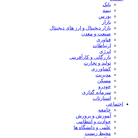
بانک
بیمه
بورس
بازار
بازار دیجیتال و ارز های دیجیتال
صنعت و معدن
فناوری
ارتباطات
انرژی
بازرگانی و کارآفرینی
تولید و تجارت
کشاورزی
مدیریت
مسکن
خودرو
سرمایه گذاری
استارتاپ
اجتماعی
جامعه
آموزش و پرورش
حوادث و انتظامی
علمی و دانشگاه ها
محیط زیست