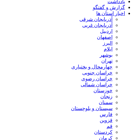
یادداشت
گزارش و گفتگو
اخبار استان ها
آذربایجان شرقی
آذربایجان غربی
اردبیل
اصفهان
البرز
ایلام
بوشهر
تهران
چهارمحال و بختیاری
خراسان جنوبی
خراسان رضوی
خراسان شمالی
خوزستان
زنجان
سمنان
سیستان و بلوچستان
فارس
قزوین
قم
کردستان
کرمان