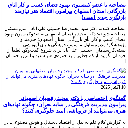
مصاحبه با عضو کمسیون بهبود فضای کسب و کار اتاق
بازرگانی استان اصفهان پیرامون اقتصاد هنر نیازمند
بازنگری جدی است!
مصاحبه کننده: دکتر سید محمدرضا حسینی علی آباد – مدیرمسئول
مصاحبه شونده: دکتر مجید رفیعیان اصفهانی – عضوکمسیون بهبود
فضای کسب و کار اتاق بازرگانی استان اصفهان؛ هنرمند و
پژوهشگر؛ ‌مدیرمسئول موسسه فرهنگی هنری آموزشی
بسته‌نگارسپاهان حسینی علی‌آباد: برای شروع گفت‌وگو، لطفاً از
خودتان بگویید؛ اینکه چطور وارد حوزه‌ی هنر شدید و امروز خودتان
[…]
10 اکتبر 2025
گفتگوی اختصاصی با دکتر مجید رفیعیان اصفهانی
پیرامون مدیریت فرهنگی در سایه بحران: چگونه نهادهای
هنری می‌توانند از فروپاشی امید جلوگیری کنند؟
به گزارش کلام قلم به نقل از اقتصاد دیجیتال و هوش مصنوعی، در
ادامه مصاحبه قبلی با موضوع « تاب‌آوری در دل بحران: روایت