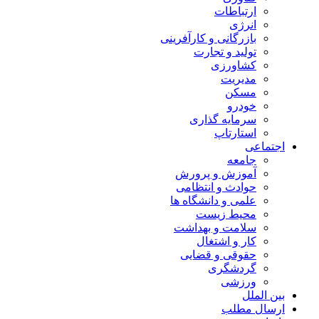
ارتباطات
انرژی
بازرگانی و کارآفرینی
تولید و تجارت
کشاورزی
مدیریت
مسکن
خودرو
سرمایه گذاری
استارتاپ
اجتماعی
جامعه
آموزش و پرورش
حوادث و انتظامی
علمی و دانشگاه ها
محیط زیست
سلامت و بهداشت
کار و اشتغال
حقوقی و قضایی
گردشگری
ورزشی
بین الملل
ارسال مطلب