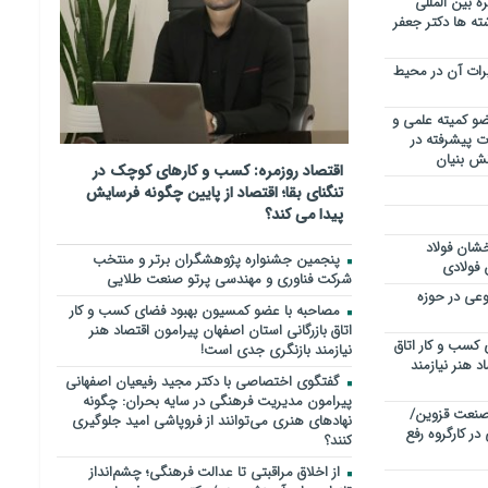
 بین المللی
ته ها دکتر جعفر
یرات آن در محیط
و کمیته علمی و
ت پیشرفته در
نش بنیان
اقتصاد روزمره: کسب‌ و کارهای کوچک در
تنگنای بقا؛ اقتصاد از پایین چگونه فرسایش
پیدا می کند؟
خشان فولاد
پنجمین جشنواره پژوهشگران برتر و منتخب
 فولادی
شرکت فناوری و مهندسی پرتو صنعت طلایی
عی در حوزه
مصاحبه با عضو کمسیون بهبود فضای کسب و کار
اتاق بازرگانی استان اصفهان پیرامون اقتصاد هنر
کسب و کار اتاق
نیازمند بازنگری جدی است!
د هنر نیازمند
گفتگوی اختصاصی با دکتر مجید رفیعیان اصفهانی
پیرامون مدیریت فرهنگی در سایه بحران: چگونه
خش صنعت قزوین/
نهادهای هنری می‌توانند از فروپاشی امید جلوگیری
احد صنعتی در کارگروه رفع
کنند؟
از اخلاق مراقبتی تا عدالت فرهنگی؛ چشم‌انداز