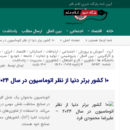
آیین نامه پایگاه خبری کلام قلم
خانه
اقتصاد
اجتماعی
بین الملل
ارسال مطلب
یادداشت
شما اینجا هستید »
صفحه اصلی »
۱۰ کشور برتر دنیا از نظر اتوماسیون در سال ۲۰۲۴ – علیرضا محمودی فرد
گروه :
آموزش و پرورش
/
اجتماعی
/
ارتباطات
/
استارتاپ
/
اقتصاد
/
انرژی
/
ب
و کارآفرینی
/
بین الملل
/
پتروشیمی
/
تولید و تجارت
/
جامعه
/
خودرو
/
سرما
دانشگاه ها
/
فناوری
/
کار و اشتغال
/
کشاورزی
/
مدیریت
/
یادداشت
شناسه :
5653
12 ژانویه 2025 - 15:20
1601 بازدید
ارسال توسط :
علیر
۱۰ کشور برتر دنیا از نظر اتوماسیون در سال ۲۰۲۴ – علیرضا محمودی فرد
اتوماسیون به‌عنوان یک عامل کلی
در صنایع مختلف، نقش مهمی در ت
می‌کند. با استفاده از فناوری‌ها
اینترنت اشیا (IoT)
صنایع خود هستند.