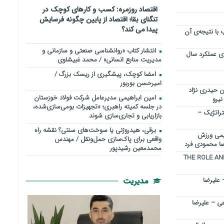
اقتصاد روزمره: کسب‌ و کارهای کوچک در
تنگنای بقا؛ اقتصاد از پایین چگونه فرسایش
پیدا می کند؟
 با نتیجه‌ی آن
انتشار کتاب «روانشناسی صنعتی و سازمانی و
ه مالیاتی و فرم تبصره ۱۰۰ برای عملکرد سال
مدیریت منابع انسانی» / محمد غبیشاوی
امضا کوچک، پیشگیری از ریسک بزرگ /
امیرحسن بوربور
 حیدری نژاد
امین ابراهیمی مدیرعامل شرکت فولاد خوزستان
یرو
در جلسه کمیته راهبری؛ «تجهیزات بومی‌سازی‌شده،
تراتژیک –
بازاریابی و تجاری‌سازی شوند
برقی، هیدروژنی یا سوخت‌های سنتی؟ نقشه راه
یمي ورزش
واقعی برای پاک‌سازی حمل‌ونقل / مهندس
رضا محمودی فرد
محمدمعین رشیدپور
THE ROLE AN
مدیریت
 علیرضا
 – علیرضا