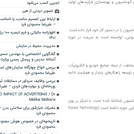
 اتوماسیون و بهینه‌سازی فرایندهای تولید
تجربی کسب می‌شود
تصویر دیدنی از هیر
ارتباط بین تصمیم مناسب یا نامناسب
– علیرضا محمودی فرد
یون را در دستور کار خود قرار داده است.
اظهارنام
صنوعی، توانسته است به سرعت در حوزه
۱۴۰۱
مدیریت محیط در سازمان
گفتگویی اختصاصی با مهندس حسین
آستانه مدرس و پرسنل رسمی وزارت ن
ختلف، از جمله صنایع خودرو و الکترونیک،
بررسی انواع چهارگانه سازمان‌های اس
 توسعه راهکارهای پایدار و هوشمند ادامه
علیرضا محمودی فرد
بررسی وظايف سرداور در مسابقات ت
زورخانه‌ای و مهارت‌های فردی – علی
D IMPACT OF ADVERTISING / Dr
Melika Molkara
ماسیون شناخته شده است. با تمرکز بر روی
مضرات خیارشور برای سلامتی بدن –
نوآوری و سرمایه‌گذاری در تحقیق و توسعه، این کشور پیشرفت‌های زیادی در این حوزه داشته است (Korea Technology
محمودی فرد
تاریخچه‌ای در خصوص هوش مصنوعی
محمودی فرد