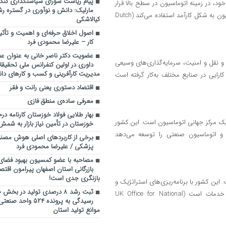
پیام ریاست شورای سیاستگذاری کنگره
د، در زمینه اتوماسیون در سطح بالا قرار
مارلیک: دانش و نوآوری در گستره رش
دارد. این کشور مخصوصا در حوزه کشاورزی و لجستیک، از فناوری‌های اتوماسیون به شکل کارآمد استفاده می‌کند (Dutch
کیالاشکی
اصول اخلاق حرفه‌ای و اهمیت و تأث
کار – علیرضا محمودی فرد
عضویت دکتر ناصر خانی به عنوان عض
و نقل و امنیت، سرمایه‌گذاری‌های وسیعی
داوری در اولین کنفرانس ملی تحقیقا
مدیریت کارآفرینی و کسب و کارهای دا
کارایی در صنایع مختلف به‌کار گرفته است
اقتصاد دستوری یعنی رانت و فقر
معرفی ساده‌ی منطق فازی
بهار طلایی فولاد خوزستان کارنامه در
 یک مرکز جهانی اتوماسیون است. این کشور
خوزستان در تأمین نیاز بازار به شمش
ی و اتوماسیون صنعتی را توسعه می‌دهد
برخی از کاربردهای اصلی هوش مصنو
پزشکی / علیرضا محمودی فرد
مصاحبه با عضو کمسیون بهبود فضای 
بازرگانی استان اصفهان پیرامون اقتصا
بازنگری جدی است!
ین کشور با برنامه‌ریزی‌های استراتژیک و
ثبت رشد ۸ درصدی تولید در ب
همکاری با دانشگاه‌ها و صنعت، به‌دنبال افزایش اتوماسیون در تولید و خدمات است (UK Office for National
رسیدگی به پرونده ۵۲۴ و
موانع تولید استان