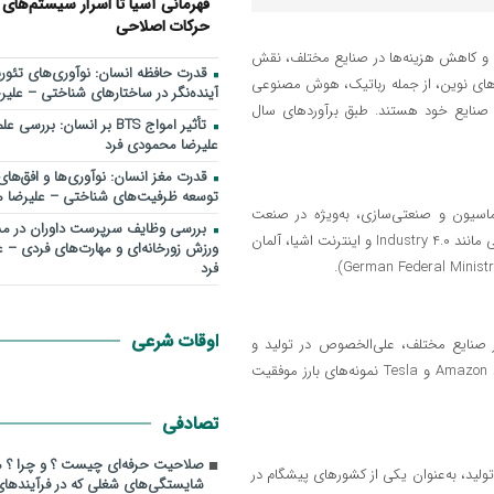
قهرمانی آسیا تا اسرار سیستم‌های 
حرکات اصلاحی
ری و کاهش هزینه‌ها در صنایع مختلف، نقش
قدرت حافظه انسان: نوآوری‌های تئوری
ی‌های نوین، از جمله رباتیک، هوش مصنوعی
آینده‌نگر در ساختارهای شناختی – علی
توماسیون صنایع خود هستند. طبق برآوردهای سال
تأثیر امواج BTS بر انسان: ب
علیرضا محمودی فرد
قدرت مغز انسان: نوآوری‌ها و افق‌های
توسعه ظرفیت‌های شناختی – علیرضا 
ماسیون و صنعتی‌سازی، به‌ویژه در صنعت
بررسی وظايف سرپرست داوران در مس
خودروسازی و ساخت ماشین‌آلات، شناخته شده است. با استفاده از فناوری‌هایی مانند Industry 4.0 و اینترنت اشیا، آلمان
ورزش زورخانه‌ای و مهارت‌های فردی – 
فرد
اوقات شرعی
ر صنایع مختلف، علی‌الخصوص در تولید و
خدمات، همچنان یکی از رهبران جهانی در این حوزه است. شرکت‌هایی مانند Amazon و Tesla نمونه‌های بارز موفقیت
تصادفی
صلاحیت حرفه‌ای چیست ؟ و چرا ؟ مج
ولید، به‌عنوان یکی از کشورهای پیشگام در
شایستگی‌های شغلی که در فرآیندها