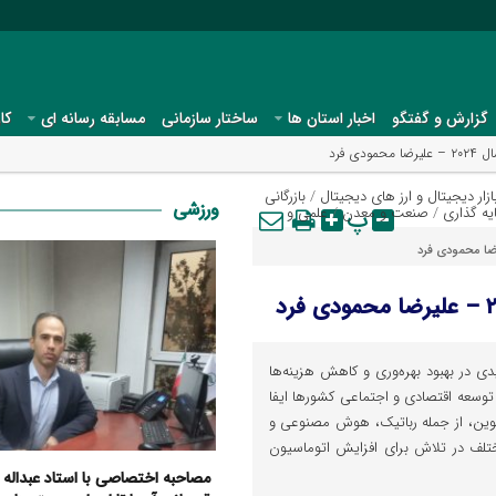
گزارش و گفتگو
اخبار استان ها
ساختار سازمانی
مسابقه رسانه ای
کا
ازار دیجیتال و ارز های دیجیتال
/
بازرگانی
ورزشی
یه گذاری
/
پ
صنعت و معدن
/
علمی و
ضا محمودی فرد
دی در بهبود بهره‌وری و کاهش هزینه‌ها
وسعه اقتصادی و اجتماعی کشورها ایفا
ی نوین، از جمله رباتیک، هوش مصنوعی و
، کشورهای مختلف در تلاش برای افزایش اتوماسیون
مصاحبه اختصاصی با استاد عبداله عا