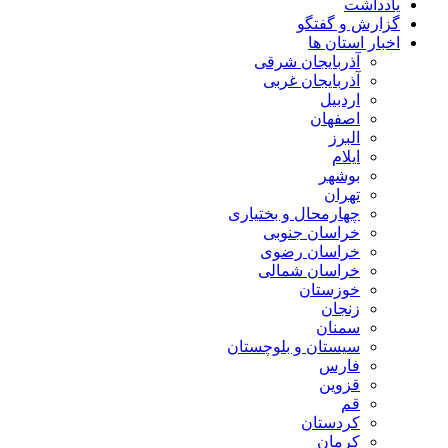
یادداشت
گزارش و گفتگو
اخبار استان ها
آذربایجان شرقی
آذربایجان غربی
اردبیل
اصفهان
البرز
ایلام
بوشهر
تهران
چهارمحال و بختیاری
خراسان جنوبی
خراسان رضوی
خراسان شمالی
خوزستان
زنجان
سمنان
سیستان و بلوچستان
فارس
قزوین
قم
کردستان
کرمان