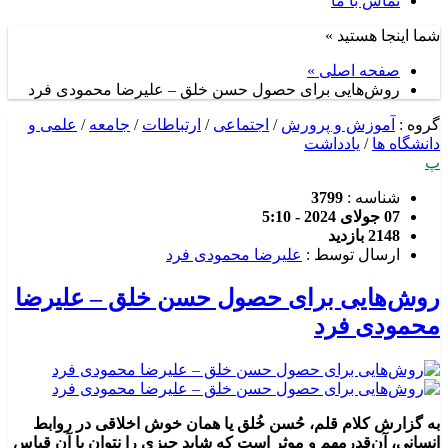
تماس با ما
شما اینجا هستید »
صفحه اصلی »
روش‌هایی برای حصول حسن خلق – علیرضا محمودی فرد
گروه :
آموزش و پرورش
/
اجتماعی
/
ارتباطات
/
جامعه
/
علمی و
دانشگاه ها
/
یادداشت
پ
شناسه :
3799
07 جولای 2024 - 5:10
2148 بازدید
ارسال توسط :
علیرضا محمودی فرد
روش‌هایی برای حصول حسن خلق – علیرضا
محمودی فرد
به گزارش کلام قلم، حُسن خُلق یا همان خوش اخلاقی در روابط
انسانی، آن‌قدرمهم و موثر است که شاید چیزی را نتوان با آن قیاس