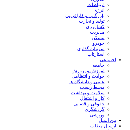
ارتباطات
انرژی
بازرگانی و کارآفرینی
تولید و تجارت
کشاورزی
مدیریت
مسکن
خودرو
سرمایه گذاری
استارتاپ
اجتماعی
جامعه
آموزش و پرورش
حوادث و انتظامی
علمی و دانشگاه ها
محیط زیست
سلامت و بهداشت
کار و اشتغال
حقوقی و قضایی
گردشگری
ورزشی
بین الملل
ارسال مطلب