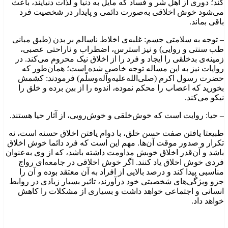
کند؛ دوری از اهل شر و فساد که مایل به دنیا و لذّات دنیایند، باعث
می‌شود خوش اخلاقی به‌صورت دائمی و پایدار در شخصیت فرد
باقی بماند.
– توجه به سلامتی جسم: غلبه‌ی اخلاط ناسالم بر بدن (طبق مبانی
طب سنتی و روایی) و نیز استرس، اضطراب و ناراحتی عصبی،
زمینه‌ی بدخلقی را ایجاد و فرد را از اخلاق نیک محروم می‌کند. در
روایات نیز به این مساله توجه خاصی شده است؛ همان‌طور که
حضرت رسول اکرم (صلی‌الله‌علیه‌وآله‌وسلّم) فرمودند: کشمش
بخورید که اعصاب را محکم نموده، اندوه را از بین برده و خلق را
نیکو می‌کند.
– حیا: روایت است که خوش‌خلقی و خوش‌رویی، از آثار حیا هستند.
طبیعتا یافتن صفت حسن خلق، با دوام یافتن اخلاق حسنه است، نه
تکرار و صدور موقت آن‌ها. مهم این است که فرد دائما خوش اخلاق
باشد و آن‌قدر اخلاق خوبش مداومت داشته باشد، که از وی به‌عنوان
فردی خوش اخلاق یاد کنند. اگر خوش اخلاقی در جامعه‌ای رواج
مناسبی پیدا کند و درصد بالایی از افراد به آن معتقد بوده و آن را
جزو ویژگی‌های شخصیتی خود درآورند، تاثیر بسیار زیادی در روابط
انسانی و اجتماعی خواهد داشت و بسیاری از مشکلات را کاهش
خواهد داد.