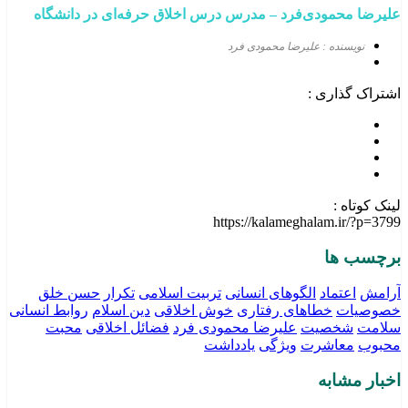
علیرضا محمودی‌فرد – مدرس درس اخلاق حرفه‌ای در دانشگاه
نویسنده : علیرضا محمودی فرد
اشتراک گذاری :
لینک کوتاه :
https://kalameghalam.ir/?p=3799
برچسب ها
آرامش
اعتماد
الگوهای انسانی
تربیت اسلامی
تکرار
حسن خلق
خصوصیات
خطاهای رفتاری
خوش اخلاقی
دین اسلام
روابط انسانی
سلامت
شخصیت
علیرضا محمودی فرد
فضائل اخلاقی
محبت
محبوب‌
معاشرت
ویژگی
یادداشت
اخبار مشابه