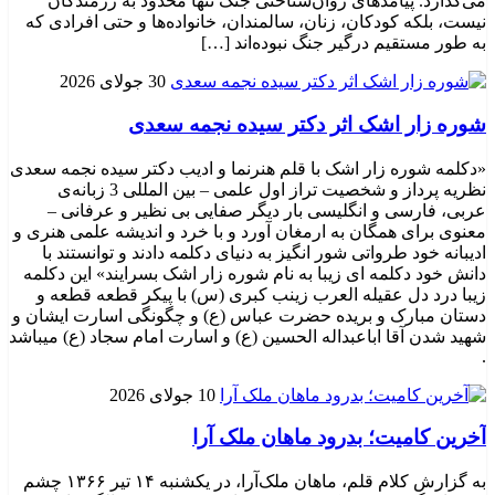
می‌گذارد. پیامدهای روان‌شناختی جنگ تنها محدود به رزمندگان
نیست، بلکه کودکان، زنان، سالمندان، خانواده‌ها و حتی افرادی که
به طور مستقیم درگیر جنگ نبوده‌اند […]
30 جولای 2026
شوره زار اشک اثر دکتر سیده نجمه سعدی
«دکلمه شوره زار اشک با قلم هنرنما و ادیب دکتر سیده نجمه سعدی
نظریه پرداز و شخصیت تراز اول علمی – بین المللی 3 زبانه‌ی
عربی، فارسی و انگلیسی بار دیگر صفایی بی نظیر و عرفانی –
معنوی برای همگان به ارمغان آورد و با خرد و اندیشه علمی هنری و
ادیبانه خود طرواتی شور انگیز به دنیای دکلمه دادند و توانستند با
دانش خود دکلمه ای زیبا به نام شوره زار اشک بسرایند» این دکلمه
زیبا درد دل عقیله العرب زینب کبری (س) با پیکر قطعه قطعه و
دستان مبارک و بریده حضرت عباس (ع) و چگونگی اسارت ایشان و
شهید شدن آقا اباعبداله الحسین (ع) و اسارت امام سجاد (ع) میباشد
.
10 جولای 2026
​آخرین کامیت؛ بدرود ماهان ملک آرا
به گزارش کلام قلم، ماهان ملک‌آرا، در یکشنبه ۱۴ تیر ۱۳۶۶ چشم