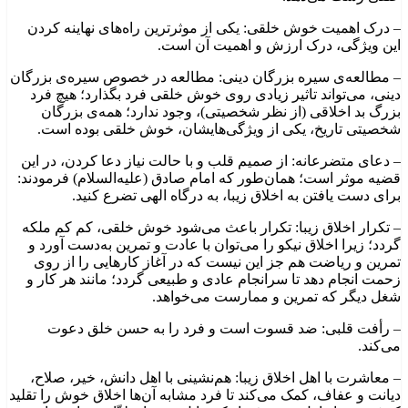
– درک اهمیت خوش خلقی: یکی از موثرترین راه‌های نهاینه کردن
این ویژگی، درک ارزش و اهمیت آن است.
– مطالعه‌ی سیره بزرگان دینی: مطالعه در خصوص سیره‌ی بزرگان
دینی، می‌تواند تاثیر زیادی روی خوش خلقی فرد بگذارد؛ هیچ فرد
بزرگ بد اخلاقی (از نظر شخصیتی)، وجود ندارد؛ همه‌ی بزرگان
شخصیتی تاریخ، یکی از ویژگی‌هایشان، خوش خلقی بوده است.
– دعای متضرعانه: از صمیم قلب و با حالت نیاز دعا کردن، در این
قضیه موثر است؛ همان‌طور که امام صادق (علیه‌السلام) فرمودند:
برای دست یافتن به اخلاق زیبا، به درگاه الهی تضرع کنید.
– تکرار اخلاق زیبا: تکرار باعث می‌شود خوش خلقی، کم کم ملکه
گردد؛ زیرا اخلاق نیکو را می‌توان با عادت و تمرین به‌دست آورد و
تمرین و ریاضت هم جز این نیست که در آغاز کارهایی را از روی
زحمت انجام دهد تا سرانجام عادی و طبیعی گردد؛ مانند هر کار و
شغل دیگر که تمرین و ممارست می‌خواهد.
– رأفت قلبی: ضد قسوت است و فرد را به حسن خلق دعوت
می‌کند.
– معاشرت با اهل اخلاق زیبا: هم‌نشینی با اهل دانش، خیر، صلاح،
دیانت و عفاف، کمک می‌کند تا فرد مشابه آن‌ها اخلاق خوش را تقلید