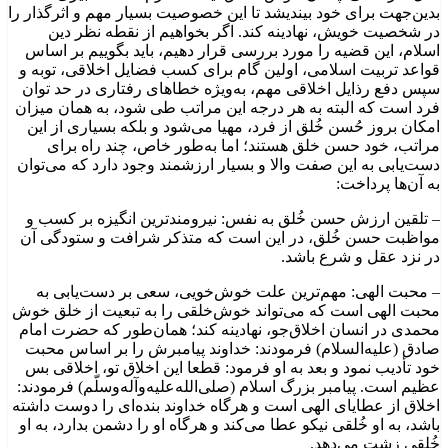
بدین‌جهت برای خود بیندیشد تا این خصوصیت بسیار مهم و اثرگذار را
در شخصیت خویش، نهادینه کند. اگر بخواهیم از نقطه نظر دین
اسلام، این قضیه را مورد بررسی قرار دهیم، باید بگوییم بر اساس
قواعد تربیت اسلامی، اولین گام برای کسب فضایل اخلاقی، توبه و
سپس دفع رذایل اخلاقی مهم، به‌ویژه خطاهای رفتاری در حد توان
فرد است که البته به هر درجه این مراتب طی شود، به همان میزان
امکان بروز حُسن خُلق از فرد، مهیا می‌شود و بلکه بسیاری از این
مراتب، خود حسن خلق هستند؛ اما به‌طور خاص، چند راه برای
دست‌یابی به این صفت والا و بسیار ارزشمند وجود دارد که می‌توان
به ‌آن‌ها پرداخت:
– تلقین ارزش حسن خُلق به نفس: نیرومندترین انگیزه بر کسب و
مواظبت حسن خُلق، در این است که متذکر شرافت و ستودگی آن
در نزد عقل و شرع باشد.
– محبت الهی: مهم‌ترین علت خوش‌خویی، سعی بر دست‌یابی به
محبت الهی است که می‌تواند خوش‌خلقی را به تبعیت از خلق خوش
محمدی در انسان اخلاق‌جو، نهادینه کند؛ همان‌طور که حضرت امام
صادق (علیه‌السلام) فرمودند: خداوند پیامبرش را بر اساس محبت
خود تأدیب نمود و بعد به او فرمود: قطعا این اخلاق تو، اخلاقی بس
عظیم است. پیامبر بزرگ اسلام (صلی‌الله‌علیه‌وآله‌وسلّم) فرمودند:
اخلاق از عطایای الهی است و هرگاه خداوند بنده‌ای را دوست داشته
باشد، به او خُلقی نیکو عطا می‌کند و هرگاه او را دشمن بدارد، به او
خُلقی زشت می‌دهد.