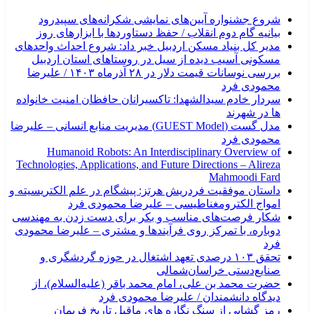
شروع جشنواره آیین‌های نمایشی شکرانه‌های سپیدرود
بیانیه گام دوم انقلاب / حفظ دستاوردها با ابزارهای روز
مدیر کل بنیاد مسکن اردبیل خبر داد: شروع احداث واحدهای
مسکونی آسیب دیده از سیل در روستاهای استان اردبیل
بررسی نوسانات قیمت دلار در ۲۸ آذرماه ۱۴۰۳ / علیرضا
محمودی فرد
سردار خادم سیدالشهدا: تاکسیرانان حافظان امنیت خانواده
ها در شهرند
مدل گست (GUEST Model) مدیریت منابع انسانی – علیرضا
محمودی فرد
Humanoid Robots: An Interdisciplinary Overview of
Technologies, Applications, and Future Directions – Alireza
Mahmoodi Fard
داستان موفقیت فردریش هرتز: پیشگام در علم الکتریسیته و
امواج الکترومغناطیسی – علیرضا محمودی فرد
شکار فرصت‌های مناسب و بکر برای دست زدن به مهندسی
دوباره، با تمرکز روی فرآیندها و مشتری – علیرضا محمودی
فرد
تحقق ۱۰۳ درصدی تعهد اشتغال در حوزه گردشگری و
صنایع‌دستی خراسان‌شمالی
حضرت محمد بن علی، امام محمد باقر (علیه‌السلام)، از
دیدگاه دانشمندان / علیرضا محمودی فرد
رمز گشایی از سنگ نگاره های ماقبل تاریخ فریمان‎