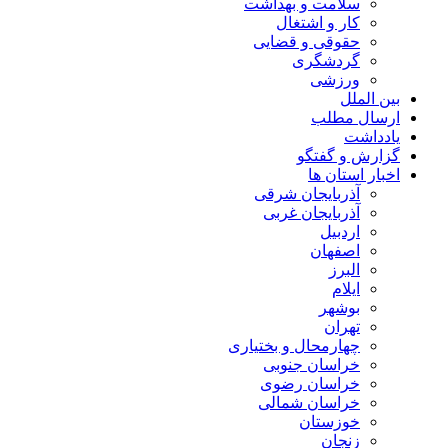
سلامت و بهداشت
کار و اشتغال
حقوقی و قضایی
گردشگری
ورزشی
بین الملل
ارسال مطلب
یادداشت
گزارش و گفتگو
اخبار استان ها
آذربایجان شرقی
آذربایجان غربی
اردبیل
اصفهان
البرز
ایلام
بوشهر
تهران
چهارمحال و بختیاری
خراسان جنوبی
خراسان رضوی
خراسان شمالی
خوزستان
زنجان