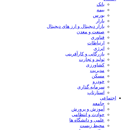
بانک
بیمه
بورس
بازار
بازار دیجیتال و ارز های دیجیتال
صنعت و معدن
فناوری
ارتباطات
انرژی
بازرگانی و کارآفرینی
تولید و تجارت
کشاورزی
مدیریت
مسکن
خودرو
سرمایه گذاری
استارتاپ
اجتماعی
جامعه
آموزش و پرورش
حوادث و انتظامی
علمی و دانشگاه ها
محیط زیست