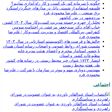
چگونه با سرمایه کم، یک کسب و کار راه اندازی نماییم؟
فلسفه استفاده از شستی دابل در مدارهای چپگرد/راستگرد
برق صنعتی – علیرضا محمودی فرد
مردم‌شهر در بندر کیاشهر
تجلیل از چهره برجسته مدیریت کسب‌وکار سال ۱۴۰۳ کشور،
جناب آقای دکتر سیدجعفر مرعشی در اختتامیه سومین
کنفرانس بین‌المللی اقتصاد و مدیریت کسب‌وکار | علیرضا
محمودی فرد
چالش‌ها و فرصت های اکوسیستم استارتاپی در سال ۱۴۰۳
نشست شورای روابط عمومی و اصحاب رسانه استان همدان
با حضور استاندار محترم و اعضای هیئت مدیره خانه
مطبوعات کشور و استان
انتشار ۱۷۲۳ عنوان خبر محیط زیستی در رسانه های کشور
طی هفته محیط زیست
مهندسیِ دوباره، مهم و موثر در سازمان یا شرکت – علیرضا
محمودی فرد
اجتماعی
انتصاب استاد عبدالقادر باوردی به عنوان عضویت در شورای
راهبردی و سیاستگذاری