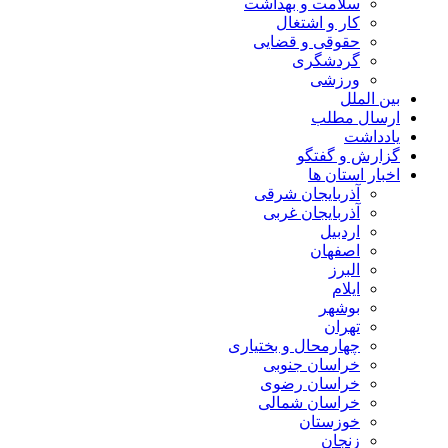
سلامت و بهداشت
کار و اشتغال
حقوقی و قضایی
گردشگری
ورزشی
بین الملل
ارسال مطلب
یادداشت
گزارش و گفتگو
اخبار استان ها
آذربایجان شرقی
آذربایجان غربی
اردبیل
اصفهان
البرز
ایلام
بوشهر
تهران
چهارمحال و بختیاری
خراسان جنوبی
خراسان رضوی
خراسان شمالی
خوزستان
زنجان