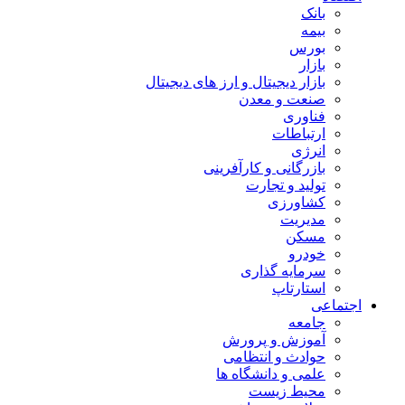
بانک
بیمه
بورس
بازار
بازار دیجیتال و ارز های دیجیتال
صنعت و معدن
فناوری
ارتباطات
انرژی
بازرگانی و کارآفرینی
تولید و تجارت
کشاورزی
مدیریت
مسکن
خودرو
سرمایه گذاری
استارتاپ
اجتماعی
جامعه
آموزش و پرورش
حوادث و انتظامی
علمی و دانشگاه ها
محیط زیست