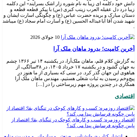
دانش خود دکلمه ای زیبا به نام شوره زار اشک بسرایند» این دکلمه
زیبا درد دل عقیله العرب زینب کبری (س) با پیکر قطعه قطعه و
دستان مبارک و بریده حضرت عباس (ع) و چگونگی اسارت ایشان و
شهید شدن آقا اباعبداله الحسین (ع) و اسارت امام سجاد (ع) میباشد
.
10 جولای 2026
​آخرین کامیت؛ بدرود ماهان ملک آرا
به گزارش کلام قلم، ماهان ملک‌آرا، در یکشنبه ۱۴ تیر ۱۳۶۶ چشم
به جهان گشود و در یکشنبه ۱۷ خرداد ۱۴۰۵، در ۳۸سالگی، از
هیاهوی این جهان گذر کرد. در سنی که بسیاری از ما هنوز در
پیچ‌وخم رسیدن به ثبات شغلی هستیم، مهندس ماهان ملک آرا
همکاری در چندین پروژه مهم زیرساختی را در […]
اقتصادی
اقتصاد روزمره: کسب‌ و کارهای کوچک در تنگنای بقا؛ اقتصاد از
پایین چگونه فرسایش پیدا می کند؟
انتشار کتاب «روانشناسی صنعتی و سازمانی و مدیریت منابع