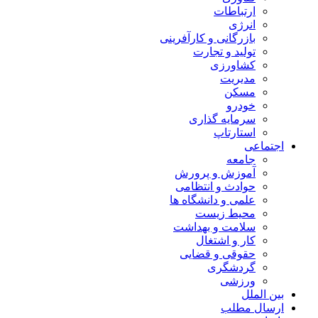
ارتباطات
انرژی
بازرگانی و کارآفرینی
تولید و تجارت
کشاورزی
مدیریت
مسکن
خودرو
سرمایه گذاری
استارتاپ
اجتماعی
جامعه
آموزش و پرورش
حوادث و انتظامی
علمی و دانشگاه ها
محیط زیست
سلامت و بهداشت
کار و اشتغال
حقوقی و قضایی
گردشگری
ورزشی
بین الملل
ارسال مطلب