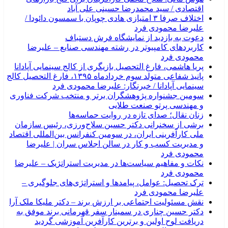
اقتصادی / سید محمدرضا حسینی علی آباد
اختلاف صرفا ۳ امتیازی هادی چوپان با سمسون دائودا /
علیرضا محمودی فرد
دعوت به بازدید از نمایشگاه فرش دستباف
کاربردهای کامپیوتر در رشته مهندسی صنایع – علیرضا
محمودی فرد
پریا هاشمی، فارغ التحصیل بازیگری از کالج سینمایی آپادانا
پانیذ شفاعی متولد سوم خردادماه ۱۳۹۵، فارغ التحصیل کالج
سینمایی آپادانا / خبرنگار: علیرضا محمودی فرد
سومین جشنواره پژوهشگران برتر و منتخب شرکت فناوری
و مهندسی پرتو صنعت طلایی
زنان نقال؛ صدای تازه در روایت حماسه‌ها
برشی از سخنرانی دکتر حسین سلاح‌ورزی، رئیس سازمان
ملی کارآفرینی ایران، در سومین کنفرانس بین‌المللی اقتصاد
و مدیریت کسب و کار در سالن اجلاس سران | علیرضا
محمودی فرد
نکات و مفاهیم سیاست‌ها در مدیریت استراتژیک – علیرضا
محمودی فرد
ترک تحصیل: عوامل، پیامدها و استراتژی‌های جلوگیری –
علیرضا محمودی فرد
نقش مسئولیت اجتماعی بر ارزش برند – دکتر ملیکا ملک آرا
دکتر حسین چناری در سمینار سفر قهرمانی برند موفق به
دریافت لوح اولین و برترین کارآفرین آموزشی گردید