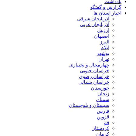
یادداشت
گزارش و گفتگو
اخبار استان ها
آذربایجان شرقی
آذربایجان غربی
اردبیل
اصفهان
البرز
ایلام
بوشهر
تهران
چهارمحال و بختیاری
خراسان جنوبی
خراسان رضوی
خراسان شمالی
خوزستان
زنجان
سمنان
سیستان و بلوچستان
فارس
قزوین
قم
کردستان
کرمان