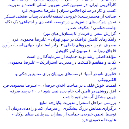
کارآفرینی ایران، در سومین کنفرانس بین‌المللی اقتصاد و مدیریت
کسب و کار در سالن اجلاس سران | علیرضا محمودی فرد
صیانت از محیط‌زیست؛ خروجی تصفیه‌خانه‌های پساب صنعتی نیشکر
نقش شرکت‌های دانش‌بنیان در توسعه اقتصادی و اجتماعی: یک نگاه
جامعه‌شناسی / شکوفه عصاره
گزارش سفر از فریمان تا بستان(راهیان نور)
راهکارهای کاهش ترافیک در شهر تهران – علیرضا محمودی فرد
مصرف بنزین خودروهای داخلی ۲ برابر استاندارد جهانی است/ برآورد
قاچاق روزانه ۱۰ میلیون لیتر گازوئیل
مؤلفه اصلی رشد تولید حمایت از سرمایه‌گذاران است
نکات و مفاهیم تاکتیک‌ها در مدیریت استراتژیک – علیرضا محمودی
فرد
فناوری نانو در آسیا: فرصت‌های بی‌پایان برای صنایع پزشکی و
الکترونیکی
اهمیت خوش‌خلقی، در مباحث اخلاق حرفه‌ای – علیرضا محمودی فرد
افق روشنی در تامین آب خام دیده نمی شود / با ۱۰ درصد صرفه
جویی مشکل آب نخواهیم داشت
بررسی مراحل استقرار مدیریت یکپارچه منابع
برگزاری همایش بزرگ پیشگیری از سرطان کبد و راه‌های درمان آن
توسط انجمن خیریه‌ی حمایت از بیماران سرطانی صبای بوکان /
علیرضا محمودی فرد