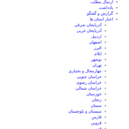
ارسال مطلب
یادداشت
گزارش و گفتگو
اخبار استان ها
آذربایجان شرقی
آذربایجان غربی
اردبیل
اصفهان
البرز
ایلام
بوشهر
تهران
چهارمحال و بختیاری
خراسان جنوبی
خراسان رضوی
خراسان شمالی
خوزستان
زنجان
سمنان
سیستان و بلوچستان
فارس
قزوین
قم