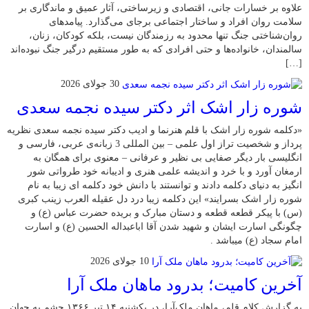
علاوه بر خسارات جانی، اقتصادی و زیرساختی، آثار عمیق و ماندگاری بر
سلامت روان افراد و ساختار اجتماعی برجای می‌گذارد. پیامدهای
روان‌شناختی جنگ تنها محدود به رزمندگان نیست، بلکه کودکان، زنان،
سالمندان، خانواده‌ها و حتی افرادی که به طور مستقیم درگیر جنگ نبوده‌اند
[…]
30 جولای 2026
شوره زار اشک اثر دکتر سیده نجمه سعدی
«دکلمه شوره زار اشک با قلم هنرنما و ادیب دکتر سیده نجمه سعدی نظریه
پرداز و شخصیت تراز اول علمی – بین المللی 3 زبانه‌ی عربی، فارسی و
انگلیسی بار دیگر صفایی بی نظیر و عرفانی – معنوی برای همگان به
ارمغان آورد و با خرد و اندیشه علمی هنری و ادیبانه خود طرواتی شور
انگیز به دنیای دکلمه دادند و توانستند با دانش خود دکلمه ای زیبا به نام
شوره زار اشک بسرایند» این دکلمه زیبا درد دل عقیله العرب زینب کبری
(س) با پیکر قطعه قطعه و دستان مبارک و بریده حضرت عباس (ع) و
چگونگی اسارت ایشان و شهید شدن آقا اباعبداله الحسین (ع) و اسارت
امام سجاد (ع) میباشد .
10 جولای 2026
​آخرین کامیت؛ بدرود ماهان ملک آرا
به گزارش کلام قلم، ماهان ملک‌آرا، در یکشنبه ۱۴ تیر ۱۳۶۶ چشم به جهان