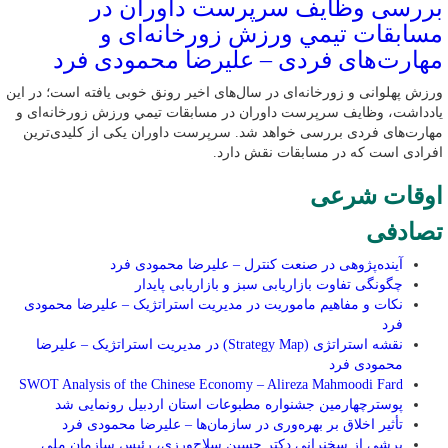
بررسی وظايف سرپرست داوران در
مسابقات تیمي ورزش زورخانه‌ای و
مهارت‌های فردی – علیرضا محمودی فرد
ورزش پهلوانی و زورخانه‌ای در سال‌های اخیر رونق خوبی یافته است؛ در این
یادداشت، وظایف سرپرست داوران در مسابقات تیمي ورزش زورخانه‌ای و
مهارت‌های فردی بررسی خواهد شد. سرپرست داوران یکی از کلیدی‌ترین
افرادی است که در مسابقات نقش دارد.
اوقات شرعی
تصادفی
آینده‌پژوهی در صنعت کنترل – علیرضا محمودی فرد
چگونگی تفاوت بازاریابی سبز و بازاریابی پایدار
نکات و مفاهیم ماموریت در مدیریت استراتژیک – علیرضا محمودی
فرد
نقشه استراتژی (Strategy Map) در مدیریت استراتژیک – علیرضا
محمودی فرد
SWOT Analysis of the Chinese Economy – Alireza Mahmoodi Fard
پوسترچهارمین جشنواره مطبوعات استان اردبیل رونمایی شد
تأثیر اخلاق بر بهره‌وری در سازمان‌ها – علیرضا محمودی فرد
برشی از سخنرانی دکتر حسین سلاح‌ورزی، رئیس سازمان ملی