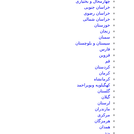
چهارمحال و بختیاری
خراسان جنوبی
خراسان رضوی
خراسان شمالی
خوزستان
زنجان
سمنان
سیستان و بلوچستان
فارس
قزوین
قم
کردستان
کرمان
کرمانشاه
کهگیلویه وبویراحمد
گلستان
گیلان
لرستان
مازندران
مرکزی
هرمزگان
همدان
یزد