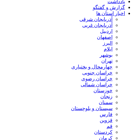
یادداشت
گزارش و گفتگو
اخبار استان ها
آذربایجان شرقی
آذربایجان غربی
اردبیل
اصفهان
البرز
ایلام
بوشهر
تهران
چهارمحال و بختیاری
خراسان جنوبی
خراسان رضوی
خراسان شمالی
خوزستان
زنجان
سمنان
سیستان و بلوچستان
فارس
قزوین
قم
کردستان
کرمان