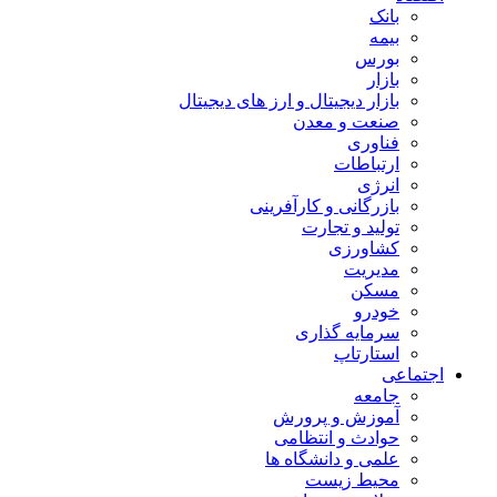
بانک
بیمه
بورس
بازار
بازار دیجیتال و ارز های دیجیتال
صنعت و معدن
فناوری
ارتباطات
انرژی
بازرگانی و کارآفرینی
تولید و تجارت
کشاورزی
مدیریت
مسکن
خودرو
سرمایه گذاری
استارتاپ
اجتماعی
جامعه
آموزش و پرورش
حوادث و انتظامی
علمی و دانشگاه ها
محیط زیست