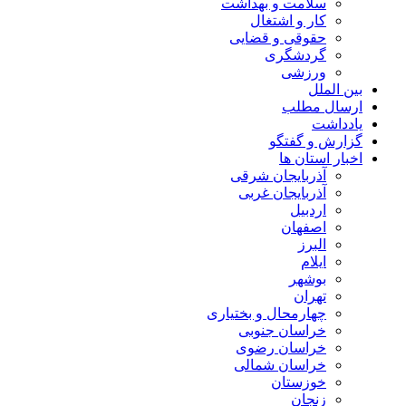
سلامت و بهداشت
کار و اشتغال
حقوقی و قضایی
گردشگری
ورزشی
بین الملل
ارسال مطلب
یادداشت
گزارش و گفتگو
اخبار استان ها
آذربایجان شرقی
آذربایجان غربی
اردبیل
اصفهان
البرز
ایلام
بوشهر
تهران
چهارمحال و بختیاری
خراسان جنوبی
خراسان رضوی
خراسان شمالی
خوزستان
زنجان