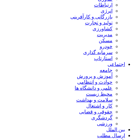
ارتباطات
انرژی
بازرگانی و کارآفرینی
تولید و تجارت
کشاورزی
مدیریت
مسکن
خودرو
سرمایه گذاری
استارتاپ
اجتماعی
جامعه
آموزش و پرورش
حوادث و انتظامی
علمی و دانشگاه ها
محیط زیست
سلامت و بهداشت
کار و اشتغال
حقوقی و قضایی
گردشگری
ورزشی
بین الملل
ارسال مطلب