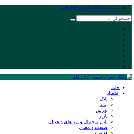
آیین نامه پایگاه خبری کلام قلم
خانه
اقتصاد
بانک
بیمه
بورس
بازار
بازار دیجیتال و ارز های دیجیتال
صنعت و معدن
فناوری