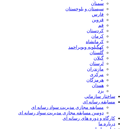
سمنان
سیستان و بلوچستان
فارس
قزوین
قم
کردستان
کرمان
کرمانشاه
کهگیلویه وبویراحمد
گلستان
گیلان
لرستان
مازندران
مرکزی
هرمزگان
همدان
یزد
ساختار سازمانی
مسابقه رسانه ای
مسابقه مجازی مدیریت سواد رسانه ای
دومین مسابقه مجازی مدیریت سواد رسانه ای
کارگاه و دوره های رسانه ای
درباره ما