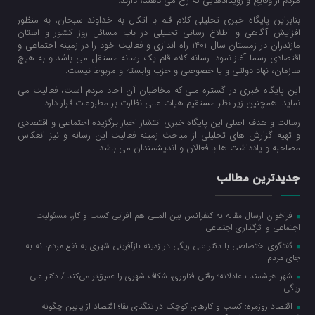
مردم از وقایع و رویدادهایی که رخ می دهند، دارند.
بنابراین پایگاه خبری تحلیلی کلام قلم با اتکال به خداوند سبحان، به منظور
افزایش آگاهی و اطلاع رسانی تحلیلی در باب مسائل روز کشور و استان
مازندران در زمستان سال 1401 راه اندازی و فعالیت خود را در زمینه اجتماعی و
اقتصادی رسما آغاز نمود. رسانه کلام قلم یک رسانه مستقل می باشد و به هیچ
سازمان، نهاد دولتی و یا خصوصی و حزب وابسته و مربوط نیست.
این پایگاه خبری در گستره ملی که مخاطبان آن آحاد مردم است، فعالیت می
نماید. همچنین زیر نظر مستقیم هیات عالی نظارت بر مطبوعات قرار دارد.
رسالت و هدف اصلی این پایگاه خبری انتشار اخبار برگزیده اجتماعی و اقتصادی
و تهیه گزارش های تحلیلی از مباحث زمینه فعالیت این رسانه و نیز انعکاس
مصاحبه و یادداشت ها با فعالان و اندیشمندان می باشد.
جدیدترین مطالب
فراخوان ارسال مقاله به کنفرانس بین المللی هم افزایی کسب و کار، مسئولیت
اجتماعی و اثرگذاری اجتماعی
گفتگوی اختصاصی با دکتر علی ریگی در زمینه بازآفرینی شهری به نفع مردم، نه به
جای مردم
شهر هوشمند ناعادلانه؛ وقتی فناوری، شکاف شهری را عمیق‌تر می‌کند / دکتر علی
ریگی
اقتصاد روزمره: کسب‌ و کارهای کوچک در تنگنای بقا؛ اقتصاد از پایین چگونه