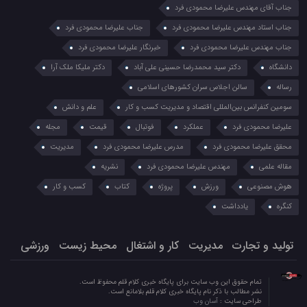
جناب آقای مهندس علیرضا محمودی فرد
جناب استاد مهندس علیرضا محمودی فرد
جناب علیرضا محمودی فرد
جناب مهندس علیرضا محمودی فرد
خبرنگار علیرضا محمودی فرد
دانشگاه
دکتر سید محمدرضا حسینی علی آباد
دکتر ملیکا ملک آرا
رساله
سالن اجلاس سران کشورهای اسلامی
سومین کنفرانس بین‌المللی اقتصاد و مدیریت کسب و کار
علم و دانش
علیرضا محمودی فرد
عملکرد
فوتبال
قیمت
مجله
محقق علیرضا محمودی فرد
مدرس علیرضا محمودی فرد
مدیریت
مقاله علمی
مهندس علیرضا محمودی فرد
نشریه
هوش مصنوعی
ورزش
پروژه
کتاب
کسب و کار
کنگره
یادداشت
تولید و تجارت
مدیریت
کار و اشتغال
محیط زیست
ورزشی
تمام حقوق این وب سایت برای پایگاه خبری کلام قلم محفوظ است.
نشر مطالب با ذکر نام پایگاه خبری کلام قلم بلامانع است.
طراحی سایت :
آسان وب