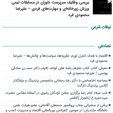
بررسی وظايف سرپرست داوران در مسابقات تیمي
ورزش زورخانه‌ای و مهارت‌های فردی – علیرضا
محمودی فرد
اوقات شرعی
تصادفی
اقتصاد با هدف کنترل تورم: نظریه‌ها، سیاست‌ها و چالش‌ها – علیرضا
محمودی فرد
معرفی کتاب کتاب نمایشــنامه های کوتاه، تالیف دکتر حســن صادقی
یونسی / علیرضا محمودی فرد
مصاحبه اختصاصی با دکتر رضا رمضانی متخصص برندینگ و بنیانگذار
آژانس برندینگ تارگت
شب میلاد امام رضا برگزاری جشن کودکان رضوی در آستانه مقدّس حضرت
سیدحمزه ع (باغمزار )کاشمر
برشی از سخنرانی جناب پروفسور حسنعلی آقاجانی، عضو هیئت علمی
دانشگاه مازندران، در سومین کنفرانس بین‌المللی اقتصاد و مدیریت کسب و