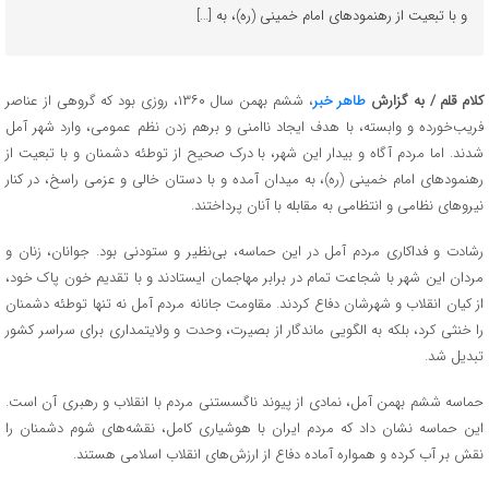
و با تبعیت از رهنمودهای امام خمینی (ره)، به […]
کلام قلم / به گزارش
طاهر خبر
، ششم بهمن سال ۱۳۶۰، روزی بود که گروهی از عناصر
فریب‌خورده و وابسته، با هدف ایجاد ناامنی و برهم زدن نظم عمومی، وارد شهر آمل
شدند. اما مردم آگاه و بیدار این شهر، با درک صحیح از توطئه دشمنان و با تبعیت از
رهنمودهای امام خمینی (ره)، به میدان آمده و با دستان خالی و عزمی راسخ، در کنار
نیروهای نظامی و انتظامی به مقابله با آنان پرداختند.
رشادت و فداکاری مردم آمل در این حماسه، بی‌نظیر و ستودنی بود. جوانان، زنان و
مردان این شهر با شجاعت تمام در برابر مهاجمان ایستادند و با تقدیم خون پاک خود،
از کیان انقلاب و شهرشان دفاع کردند. مقاومت جانانه مردم آمل نه تنها توطئه دشمنان
را خنثی کرد، بلکه به الگویی ماندگار از بصیرت، وحدت و ولایتمداری برای سراسر کشور
تبدیل شد.
حماسه ششم بهمن آمل، نمادی از پیوند ناگسستنی مردم با انقلاب و رهبری آن است.
این حماسه نشان داد که مردم ایران با هوشیاری کامل، نقشه‌های شوم دشمنان را
نقش بر آب کرده و همواره آماده دفاع از ارزش‌های انقلاب اسلامی هستند.