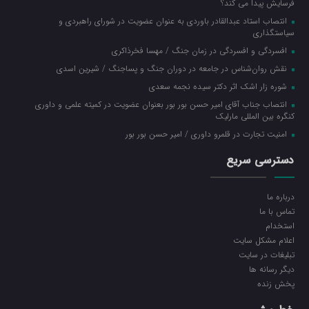
فرسایش پیدا می کند؟
انتصاب استاد عبدالقادر باوردی به عنوان عضویت در شورای راهبردی و
سیاستگذاری
افسردگی و افسردگی در زمان جنگ / مهسا فخرذاکری
نقش روان‌شناس در جامعه در دوران جنگ و پساجنگ / شیرین اسدی
شوره زار اشک اثر دکتر سیده نجمه سعدی
انتصاب جناب آقای امیر حسن بور بور بعنوان عضویت در کمیته علمی و داوری
کنگره بین المللی مارلیک
امنیت تجارت در قلمرو داوری / امیر حسن بور بور
دسترسی سریع
درباره ما
تماس با ما
استخدام
اعلام مشکل سایت
تبلیغات در سایت
ديگر رسانه ها
پخش زنده