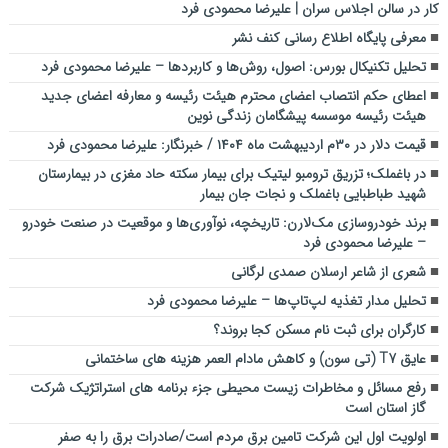
کار در سالن اجلاس سران | علیرضا محمودی فرد
معرفی پایگاه اطلاع رسانی کنف نشر
تحلیل تکنیکال بورس: اصول، روش‌ها و کاربردها – علیرضا محمودی فرد
اعطای حکم انتصاب اعضای محترم هیئت رئیسه و معارفه اعضای جدید
هیئت رئیسه موسسه پیشگامان زندگی نوین
قیمت دلار در ۳۰م اردیبهشت ماه ۱۴۰۴ / خبرنگار: علیرضا محمودی فرد
در باغملک؛ تزریق ترومبو لیتیک برای بیمار سکته حاد مغزی در بیمارستان
شهید طباطبایی باغملک و نجات جان بیمار
برند خودروسازی مک‌لارن: تاریخچه، نوآوری‌ها و موقعیت در صنعت خودرو
– علیرضا محمودی فرد
شعری از شاعر ارسلان صمدی لرگانی
تحلیل مدار تغذیه لپ‌تاپ‌ها – علیرضا محمودی فرد
کارگران برای ثبت نام مسکن کجا بروند؟
عایق T7 (تی سون) و کاهش مادام العمر هزینه های ساختمانی
رفع مسائل و مخاطرات زیست محیطی جزء برنامه هاي استراتژيك شركت
گاز استان است
اولویت اول این شرکت تامین برق مردم است/صادرات برق را به صفر