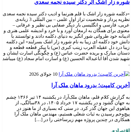
شوره زار اشک اثر دکتر سیده نجمه سعدی
«دکلمه شوره زار اشک با قلم هنرنما و ادیب دکتر سیده نجمه سعدی
نظریه پرداز و شخصیت تراز اول علمی – بین المللی 3 زبانه‌ی
عربی، فارسی و انگلیسی بار دیگر صفایی بی نظیر و عرفانی –
معنوی برای همگان به ارمغان آورد و با خرد و اندیشه علمی هنری و
ادیبانه خود طرواتی شور انگیز به دنیای دکلمه دادند و توانستند با
دانش خود دکلمه ای زیبا به نام شوره زار اشک بسرایند» این دکلمه
زیبا درد دل عقیله العرب زینب کبری (س) با پیکر قطعه قطعه و
دستان مبارک و بریده حضرت عباس (ع) و چگونگی اسارت ایشان و
شهید شدن آقا اباعبداله الحسین (ع) و اسارت امام سجاد (ع) میباشد
.
10 جولای 2026
​آخرین کامیت؛ بدرود ماهان ملک آرا
به گزارش کلام قلم، ماهان ملک‌آرا، در یکشنبه ۱۴ تیر ۱۳۶۶ چشم
به جهان گشود و در یکشنبه ۱۷ خرداد ۱۴۰۵، در ۳۸سالگی، از
هیاهوی این جهان گذر کرد. در سنی که بسیاری از ما هنوز در
پیچ‌وخم رسیدن به ثبات شغلی هستیم، مهندس ماهان ملک آرا
همکاری در چندین پروژه مهم زیرساختی را در […]
اقتصادی