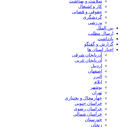
سلامت و بهداشت
کار و اشتغال
حقوقی و قضایی
گردشگری
ورزشی
بین الملل
ارسال مطلب
یادداشت
گزارش و گفتگو
اخبار استان ها
آذربایجان شرقی
آذربایجان غربی
اردبیل
اصفهان
البرز
ایلام
بوشهر
تهران
چهارمحال و بختیاری
خراسان جنوبی
خراسان رضوی
خراسان شمالی
خوزستان
زنجان