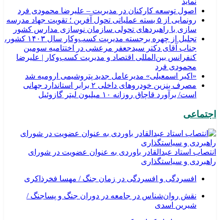
نماید
اصول توسعه کارکنان در مدیریت – علیرضا محمودی فرد
رونمایی از ۵ بسته عملیاتی تحول آفرین ؛ تقویت جهاد مدرسه
سازی با راهبردهای تحولی سازمان نوسازی مدارس کشور
تجلیل از چهره برجسته مدیریت کسب‌وکار سال ۱۴۰۳ کشور،
جناب آقای دکتر سیدجعفر مرعشی در اختتامیه سومین
کنفرانس بین‌المللی اقتصاد و مدیریت کسب‌وکار | علیرضا
محمودی فرد
«اکبر اسمعیلی» مدیرعامل جدید پتروشیمی ارومیه شد
مصرف بنزین خودروهای داخلی ۲ برابر استاندارد جهانی
است/ برآورد قاچاق روزانه ۱۰ میلیون لیتر گازوئیل
اجتماعی
انتصاب استاد عبدالقادر باوردی به عنوان عضویت در شورای
راهبردی و سیاستگذاری
افسردگی و افسردگی در زمان جنگ / مهسا فخرذاکری
نقش روان‌شناس در جامعه در دوران جنگ و پساجنگ /
شیرین اسدی