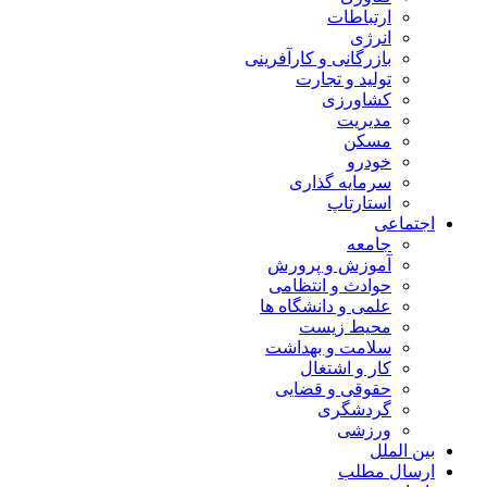
ارتباطات
انرژی
بازرگانی و کارآفرینی
تولید و تجارت
کشاورزی
مدیریت
مسکن
خودرو
سرمایه گذاری
استارتاپ
اجتماعی
جامعه
آموزش و پرورش
حوادث و انتظامی
علمی و دانشگاه ها
محیط زیست
سلامت و بهداشت
کار و اشتغال
حقوقی و قضایی
گردشگری
ورزشی
بین الملل
ارسال مطلب