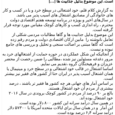
است. این موضوع بدلیل جذابیت ها […]
به گزارش کلام قلم، خود اشتغالی در سطح خرد و یا در کسب و کار
های خانوادگی از مصادیق اشتغال های آسیب پذیر می باشد.
در سال‌های اخیر و بویژه در برنامه توسعه هفتم اقتصادی دولت
محترم ، راه اندازی کسب و کارهای کوچک مقیاس مورد توجه قرار
گرفته است.
این موضوع بدلیل جذابیت ها و گاها مطالبات مردمی شکلی از
تعامل نانوشته را مابین ارکان اقتصادی دولت و مردم رقم زده
است که گاها مبتنی بر اصالت سنجی و تحلیل و بررسی های جامع
نبوده و نیست.
از آنجائیکه این شکل عملکردی در حوزه حمایت از اشتغالهای خرد به
مرور دغدغه مسئولین نیز شده ،مطالبی را ضمن رخصت از محضر
عزیزان و فرهیختگان گروه ،تقدیم می نمایم.
اساسا اشتغال در قالب خود اشتغالی و در سطح خرد و مینیمال یا
همان اشتغال آسیب پذیر در ایران حتا از کشور های فقیر نیز بیشتر
است.
بر اساس آمار های جهانی هر چه کشور ها فقیر تر باشند ، درصد
بیشتری از مردم آن خود اشتغال هستند.
بالغ بر ۹۰ درصد از مردم در کشور کوچک بروندی در سال ۲۰۱۶
خود اشتغال بوده اند.
در همین سال درآمد سرانه این کشور ۸۰۰ دلار بوده است.
این آمار و در همان سال برای ایالات متحده آمریکا با ۵۷۳۰۰ دلار
درآمد سرانه ۶٫۴ درصد بوده است.