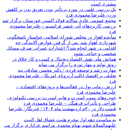
مشتری است
یک بررسی علمی در مورد بی‌تأثیر بودن تعریق بدن بر کاهش
وزن- علیرضا محمودی فرد
مجمع عمومی عادی سالانه فولاد اکسین خوزستان برگزار شد
بررسی کاربردهای آتی عنصر فرانسیم – علیرضا محمودی
فرد
نماینده اهواز در مجلس شورای اسلامی خواستار پاسخگویی
شهرداری اهواز شد: پس از گرفتن عوارض آلایندگی چه
اقدامی در شهر انجام شد؟/ اعتبارات عمرانی صرف مسائل
شخصی و جناحی نشود
همایش ملی نقش اقتصاد دیجیتال و کسب و کار خلاق در
رونق تولید و مهار تورم را برگزار می نماید
مهارت رشد و توسعه فردی / دکتر محسن صادقی نیه
تحلیلی بر اقتصاد ایالت آریزونای امریکا – علیرضا محمودی
فرد
ارزش زمانی پول در فعالیت‌ها و پروژه‌های اقتصادی –
علیرضا محمودی فرد
خودروهای سوپر اسپرت و هایپر اسپرت: بررسی تکنولوژی،
طراحی و تأثیرات فرهنگی – علیرضا محمودی فرد
قیمت دلار در ۳۰م اردیبهشت ماه ۱۴۰۴ / خبرنگار: علیرضا
محمودی فرد
به مناسبت دهه اول محرم هئیت عشاق اهل البیت
علیهم‌السلام شهید بهنام محمدی مراسم عزاداری برگزار می