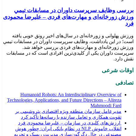
بررسی وظايف سرپرست داوران در مسابقات تیمي
ورزش زورخانه‌ای و مهارت‌های فردی – علیرضا محمودی
فرد
ورزش پهلوانی و زورخانه‌ای در سال‌های اخیر رونق خوبی یافته
است؛ در این یادداشت، وظایف سرپرست داوران در مسابقات تیمي
ورزش زورخانه‌ای و مهارت‌های فردی بررسی خواهد شد.
سرپرست داوران یکی از کلیدی‌ترین افرادی است که در مسابقات
نقش دارد.
اوقات شرعی
تصادفی
Humanoid Robots: An Interdisciplinary Overview of
Technologies, Applications, and Future Directions – Alireza
Mahmoodi Fard
مدیرعامل سازمان منطقه ویژه اقتصادی پتروشیمی بر
تقویت همکاری و تعامل سازنده با رسانه‌ها تأکید کرد
ارزش‌های کلیدی در سازمان – علیرضا محمودی فرد
انقلاب خاموش NLP در نظام بانکی ایران: چطور هوش
مصنوعی در حال دگرگون‌سازی مدیریت ریسک و تجربه