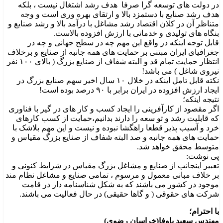
در دولت های توسعه گرا صرفا هدف رشد اشتغال نیست ، بلکه
هدف رشد صنایع با دستمزد بالا و ارتقای بهره وری است و وجه
متناظر آن در کلان اقتصاد رشد مشاغل با درآمد بالا و رشد صنایع و
بنگاه های تولیدی و خدماتی با ارزش افزوده بالاست.
قابل توجه اینکه در واقع این مهم چه در سطح جهانی و چه در
جغرافیای ایران مبتنی بر حمایت های همه جانبه از صنایع و برخلاف
انتظار حمایت تمام قد و البته شفاف از صنایع بزرگ ( بالای ۱۰۰ نفر
نیروی شاغل ) می باشد!
نکته قابل تامل اینکه در خلال ۱۰ سال اخیر سهم صنایع بزرگ در
ایجاد ارزش افزوده در ایران برابر با ۹۰ درصد بوده است!
نتیجه اینکه؛
اگر مقصود از کارآفرینی را ایجاد کسب و کار های در گیر با فناوری
که قابلیت رشد و تو سعه را دارند بدانیم،حمایت از کسب کارهای
خرد و آسیب پذیر قطعا راهگشا نبوده و نیست و این مهم بلاشک با
حمایت های همه جانبه و صد البته شفاف از صنایع بزرگ مقیاس و
متوسط محقق خواهد شد.
پی نوشت:
تعبیر اینجانب از صنایع و مشاغل بزرگ مقیاس در شرایط کنونی و
بر خلاف مبانی معمول و مرسوم ، تمامی صنایع و مشاغل نظام مند
موجود در کشور می باشند که به شکل شناسنامه دار در قامت
شرکت های حقوقی ( و گاها حقیقی) در حال فعالیت می باشند.
با احترام؛
مهندس سعید باوفا(خراسان رضوی)