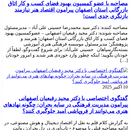
مصاحبه با عضو کمسیون بهبود فضای کسب و کار اتاق
بازرگانی استان اصفهان پیرامون اقتصاد هنر نیازمند
بازنگری جدی است!
مصاحبه کننده: دکتر سید محمدرضا حسینی علی آباد – مدیرمسئول
مصاحبه شونده: دکتر مجید رفیعیان اصفهانی – عضوکمسیون بهبود
فضای کسب و کار اتاق بازرگانی استان اصفهان؛ هنرمند و
پژوهشگر؛ ‌مدیرمسئول موسسه فرهنگی هنری آموزشی
بسته‌نگارسپاهان حسینی علی‌آباد: برای شروع گفت‌وگو، لطفاً از
خودتان بگویید؛ اینکه چطور وارد حوزه‌ی هنر شدید و امروز خودتان
[…]
10 اکتبر 2025
گفتگوی اختصاصی با دکتر مجید رفیعیان اصفهانی
پیرامون مدیریت فرهنگی در سایه بحران: چگونه نهادهای
هنری می‌توانند از فروپاشی امید جلوگیری کنند؟
به گزارش کلام قلم به نقل از اقتصاد دیجیتال و هوش مصنوعی، در
ادامه مصاحبه قبلی با موضوع « تاب‌آوری در دل بحران: روایت