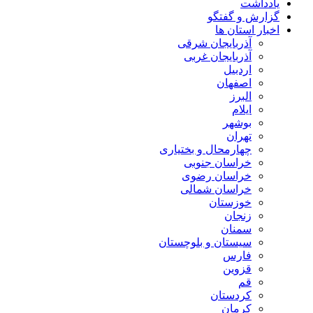
یادداشت
گزارش و گفتگو
اخبار استان ها
آذربایجان شرقی
آذربایجان غربی
اردبیل
اصفهان
البرز
ایلام
بوشهر
تهران
چهارمحال و بختیاری
خراسان جنوبی
خراسان رضوی
خراسان شمالی
خوزستان
زنجان
سمنان
سیستان و بلوچستان
فارس
قزوین
قم
کردستان
کرمان