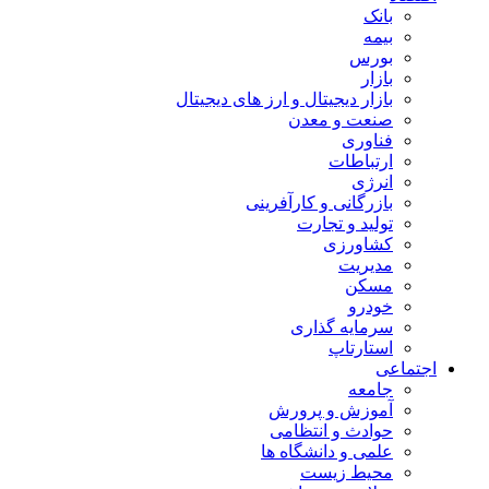
بانک
بیمه
بورس
بازار
بازار دیجیتال و ارز های دیجیتال
صنعت و معدن
فناوری
ارتباطات
انرژی
بازرگانی و کارآفرینی
تولید و تجارت
کشاورزی
مدیریت
مسکن
خودرو
سرمایه گذاری
استارتاپ
اجتماعی
جامعه
آموزش و پرورش
حوادث و انتظامی
علمی و دانشگاه ها
محیط زیست