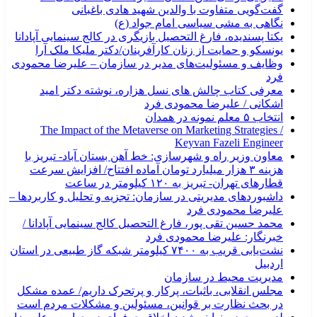
گفت‌گویی متفاوت با والدین شهید هادی باغبانی
نگاهی به مشی سیاسی امام جواد (ع)
یکتا پسندیده، فارغ التحصیل بازیگری در کالج سینمایی آپادانا
یونسکو و حمایت از زنان کارآفرینان/دکتر ملیکا ملک آرا
وظایف و مسئولیت‌های مدیر در سازمان – علیرضا محمودی
فرد
معرفی کتاب چالش های نسل هزاره، نوشته دکتر امید
اشکانی / علیرضا محمودی فرد
انتخاب ۵ معلم نمونه در همدان
The Impact of the Metaverse on Marketing Strategies /
Keyvan Fazeli Engineer
معاون وزیر راه و شهرسازی: خط آهن بستان آباد- تبریز با
هزینه ۳ هزار میلیارد تومان آماده افتتاح/ افزایش سرعت
قطارهای تهران- تبریز به ۱۲۰ کیلومتر در ساعت
داشبوردهای مدیریتی در سازمان: تجزیه و تحلیل و کاربردها –
علیرضا محمودی فرد
محمد حسین تقی پور، فارغ التحصیل کالج سینمایی آپادانا /
خبرنگار: علیرضا محمودی فرد
نشت‌یابی قریب به ۷۴۰۰ کیلومتر شبکه گاز طبیعی در استان
اردبیل
مدیریت محیط در سازمان
مجلس انقلابی، باثبات، پرکار و پرتحرک داریم/ عمده مشکل
در بحث نظارت بر قوانین، مسئولین و مشکلات مردم است