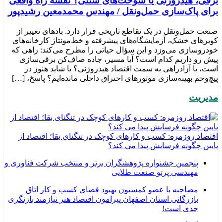
برقی، هیدروژنی یا سوخت‌های سنتی؟ نقشه راه واقعی
برای پاک‌سازی حمل‌ونقل / مهندس محمدمعین رشیدپور
صنعت حمل‌ونقل در یک تقاطع تاریخی قرار دارد. بادهای تغییر از
کویرهای خشک، آزمایشگاه‌های پیشرفته و خط‌مونتاژ کارخانه‌های
خودروسازی می‌وزد و این سؤال حیاتی را مطرح می‌کند: راهی که
پیش رو داریم کدام است؟ آیا مسیر، جاده صاف‌کن برقی‌سازی
است، یا آزادراهی به سمت اقتصاد هیدروژنی؟ یا شاید هنوز در
پیچ‌وخم بهینه‌سازی موتورهای احتراق داخلی مانده‌ایم؟ پاسخ، […]
مدیریت
اقتصاد روزمره: کسب‌ و کارهای کوچک در تنگنای بقا؛ اقتصاد از
پایین چگونه فرسایش پیدا می کند؟
پنجمین جشنواره پژوهشگران برتر و منتخب شرکت فناوری و
مهندسی پرتو صنعت طلایی
مصاحبه با عضو کمسیون بهبود فضای کسب و کار اتاق
بازرگانی استان اصفهان پیرامون اقتصاد هنر نیازمند بازنگری
جدی است!