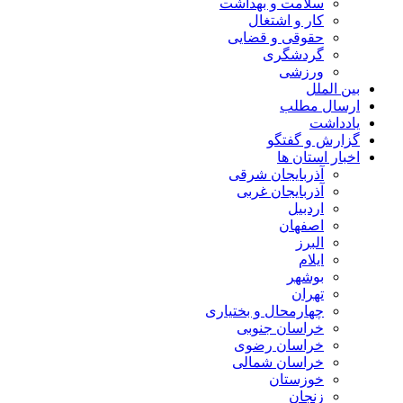
سلامت و بهداشت
کار و اشتغال
حقوقی و قضایی
گردشگری
ورزشی
بین الملل
ارسال مطلب
یادداشت
گزارش و گفتگو
اخبار استان ها
آذربایجان شرقی
آذربایجان غربی
اردبیل
اصفهان
البرز
ایلام
بوشهر
تهران
چهارمحال و بختیاری
خراسان جنوبی
خراسان رضوی
خراسان شمالی
خوزستان
زنجان