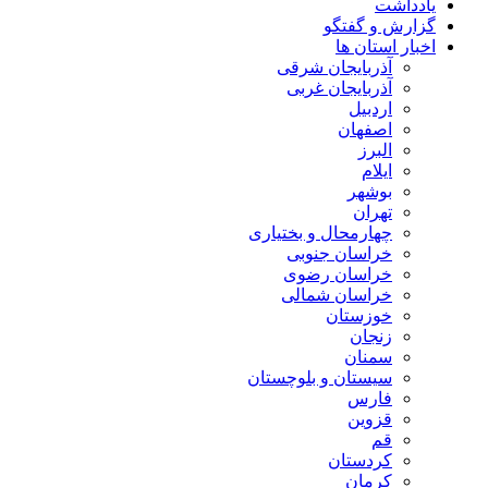
یادداشت
گزارش و گفتگو
اخبار استان ها
آذربایجان شرقی
آذربایجان غربی
اردبیل
اصفهان
البرز
ایلام
بوشهر
تهران
چهارمحال و بختیاری
خراسان جنوبی
خراسان رضوی
خراسان شمالی
خوزستان
زنجان
سمنان
سیستان و بلوچستان
فارس
قزوین
قم
کردستان
کرمان