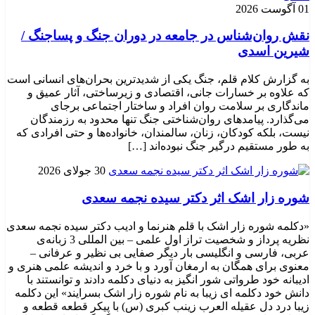
01 آگوست 2026
نقش روان‌شناس در جامعه در دوران جنگ و پساجنگ /
شیرین اسدی
به گزارش کلام قلم، جنگ یکی از شدیدترین بحران‌های انسانی است
که علاوه بر خسارات جانی، اقتصادی و زیرساختی، آثار عمیق و
ماندگاری بر سلامت روان افراد و ساختار اجتماعی برجای
می‌گذارد. پیامدهای روان‌شناختی جنگ تنها محدود به رزمندگان
نیست، بلکه کودکان، زنان، سالمندان، خانواده‌ها و حتی افرادی که
به طور مستقیم درگیر جنگ نبوده‌اند […]
30 جولای 2026
شوره زار اشک اثر دکتر سیده نجمه سعدی
«دکلمه شوره زار اشک با قلم هنرنما و ادیب دکتر سیده نجمه سعدی
نظریه پرداز و شخصیت تراز اول علمی – بین المللی 3 زبانه‌ی
عربی، فارسی و انگلیسی بار دیگر صفایی بی نظیر و عرفانی –
معنوی برای همگان به ارمغان آورد و با خرد و اندیشه علمی هنری و
ادیبانه خود طرواتی شور انگیز به دنیای دکلمه دادند و توانستند با
دانش خود دکلمه ای زیبا به نام شوره زار اشک بسرایند» این دکلمه
زیبا درد دل عقیله العرب زینب کبری (س) با پیکر قطعه قطعه و