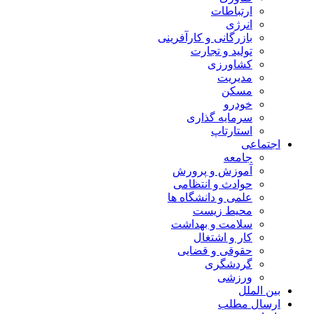
ارتباطات
انرژی
بازرگانی و کارآفرینی
تولید و تجارت
کشاورزی
مدیریت
مسکن
خودرو
سرمایه گذاری
استارتاپ
اجتماعی
جامعه
آموزش و پرورش
حوادث و انتظامی
علمی و دانشگاه ها
محیط زیست
سلامت و بهداشت
کار و اشتغال
حقوقی و قضایی
گردشگری
ورزشی
بین الملل
ارسال مطلب