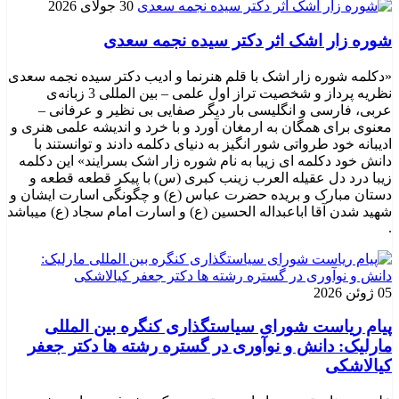
30 جولای 2026
شوره زار اشک اثر دکتر سیده نجمه سعدی
«دکلمه شوره زار اشک با قلم هنرنما و ادیب دکتر سیده نجمه سعدی
نظریه پرداز و شخصیت تراز اول علمی – بین المللی 3 زبانه‌ی
عربی، فارسی و انگلیسی بار دیگر صفایی بی نظیر و عرفانی –
معنوی برای همگان به ارمغان آورد و با خرد و اندیشه علمی هنری و
ادیبانه خود طرواتی شور انگیز به دنیای دکلمه دادند و توانستند با
دانش خود دکلمه ای زیبا به نام شوره زار اشک بسرایند» این دکلمه
زیبا درد دل عقیله العرب زینب کبری (س) با پیکر قطعه قطعه و
دستان مبارک و بریده حضرت عباس (ع) و چگونگی اسارت ایشان و
شهید شدن آقا اباعبداله الحسین (ع) و اسارت امام سجاد (ع) میباشد
.
05 ژوئن 2026
پیام ریاست شورای سیاستگذاری کنگره بین المللی
مارلیک: دانش و نوآوری در گستره رشته ها دکتر جعفر
کیالاشکی