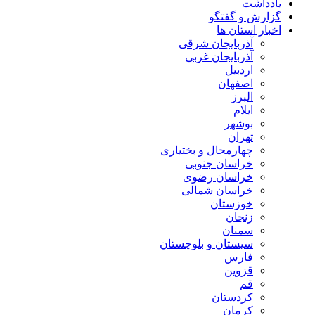
یادداشت
گزارش و گفتگو
اخبار استان ها
آذربایجان شرقی
آذربایجان غربی
اردبیل
اصفهان
البرز
ایلام
بوشهر
تهران
چهارمحال و بختیاری
خراسان جنوبی
خراسان رضوی
خراسان شمالی
خوزستان
زنجان
سمنان
سیستان و بلوچستان
فارس
قزوین
قم
کردستان
کرمان