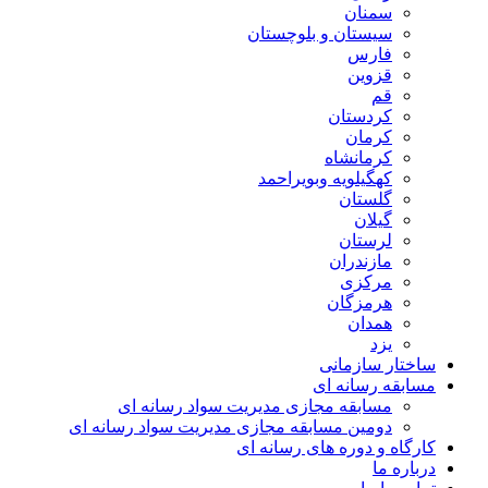
سمنان
سیستان و بلوچستان
فارس
قزوین
قم
کردستان
کرمان
کرمانشاه
کهگیلویه وبویراحمد
گلستان
گیلان
لرستان
مازندران
مرکزی
هرمزگان
همدان
یزد
ساختار سازمانی
مسابقه رسانه ای
مسابقه مجازی مدیریت سواد رسانه ای
دومین مسابقه مجازی مدیریت سواد رسانه ای
کارگاه و دوره های رسانه ای
درباره ما