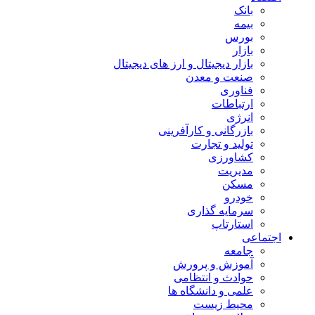
بانک
بیمه
بورس
بازار
بازار دیجیتال و ارز های دیجیتال
صنعت و معدن
فناوری
ارتباطات
انرژی
بازرگانی و کارآفرینی
تولید و تجارت
کشاورزی
مدیریت
مسکن
خودرو
سرمایه گذاری
استارتاپ
اجتماعی
جامعه
آموزش و پرورش
حوادث و انتظامی
علمی و دانشگاه ها
محیط زیست