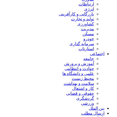
ارتباطات
انرژی
بازرگانی و کارآفرینی
تولید و تجارت
کشاورزی
مدیریت
مسکن
خودرو
سرمایه گذاری
استارتاپ
اجتماعی
جامعه
آموزش و پرورش
حوادث و انتظامی
علمی و دانشگاه ها
محیط زیست
سلامت و بهداشت
کار و اشتغال
حقوقی و قضایی
گردشگری
ورزشی
بین الملل
ارسال مطلب