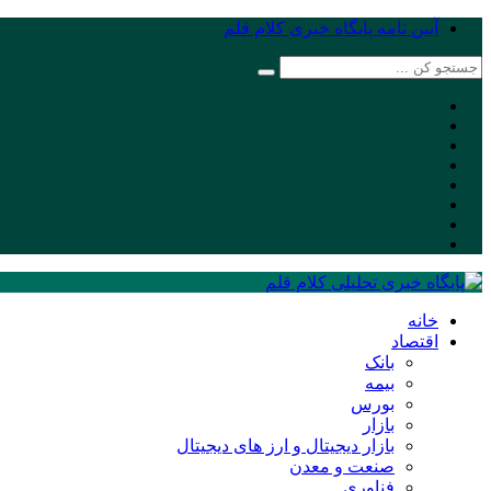
آیین نامه پایگاه خبری کلام قلم
خانه
اقتصاد
بانک
بیمه
بورس
بازار
بازار دیجیتال و ارز های دیجیتال
صنعت و معدن
فناوری