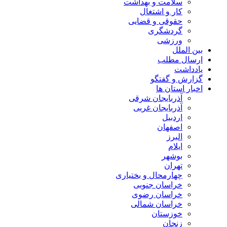
سلامت و بهداشت
کار و اشتغال
حقوقی و قضایی
گردشگری
ورزشی
بین الملل
ارسال مطلب
یادداشت
گزارش و گفتگو
اخبار استان ها
آذربایجان شرقی
آذربایجان غربی
اردبیل
اصفهان
البرز
ایلام
بوشهر
تهران
چهارمحال و بختیاری
خراسان جنوبی
خراسان رضوی
خراسان شمالی
خوزستان
زنجان