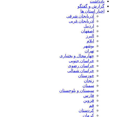
یادداشت
گزارش و گفتگو
اخبار استان ها
آذربایجان شرقی
آذربایجان غربی
اردبیل
اصفهان
البرز
ایلام
بوشهر
تهران
چهارمحال و بختیاری
خراسان جنوبی
خراسان رضوی
خراسان شمالی
خوزستان
زنجان
سمنان
سیستان و بلوچستان
فارس
قزوین
قم
کردستان
کرمان