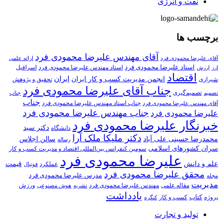
نفت و انرژی
برچسب ها
آقای مهندس علیرضا محمودی فرد
آقای علیرضا محمودی فرد
ارائه علمی
استاد علیرضا محمودی فرد
استاد مهندس علیرضا محمودی فرد
ارزش
اسرافیل
ارز
اقتصاد
انجمن مدیریت کسب و کار ایران
ایران
تحقیق و پژوهش
شیرازی
جناب آقای علیرضا محمودی فرد
تصمیم‌گیری
تصمیم
جناب
جناب
جناب استاد مهندس علیرضا محمودی فرد
آقای مهندس علیرضا محمودی فرد
جناب مهندس علیرضا محمودی فرد
علیرضا محمودی فرد
خبرنگار علیرضا محمودی فرد
دکتر سید
دانشگاه
دکتر ملیکا ملک آرا
محمدرضا حسینی علی آباد
سالن اجلاس
رساله
سران کشورهای اسلامی
سومین کنفرانس بین‌المللی اقتصاد و مدیریت کسب و کار
علیرضا محمودی فرد
علم و دانش
قیمت
عملکرد
فوتبال
محقق علیرضا محمودی فرد
مدرس علیرضا محمودی فرد
مجله
مدیریت
مهندس علیرضا محمودی فرد
ورزش
مقاله علمی
نشریه
هوش مصنوعی
یادداشت
کتاب
کسب و کار
پروژه
کنگره
تولید و تجارت