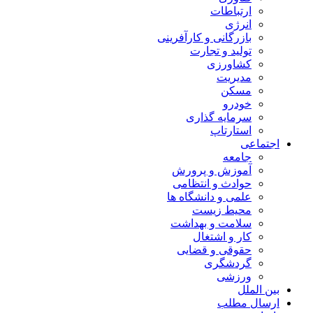
ارتباطات
انرژی
بازرگانی و کارآفرینی
تولید و تجارت
کشاورزی
مدیریت
مسکن
خودرو
سرمایه گذاری
استارتاپ
اجتماعی
جامعه
آموزش و پرورش
حوادث و انتظامی
علمی و دانشگاه ها
محیط زیست
سلامت و بهداشت
کار و اشتغال
حقوقی و قضایی
گردشگری
ورزشی
بین الملل
ارسال مطلب