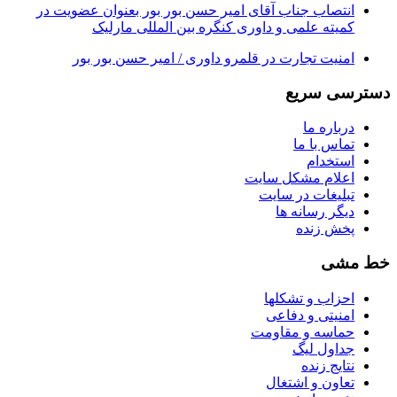
انتصاب جناب آقای امیر حسن بور بور بعنوان عضویت در
کمیته علمی و داوری کنگره بین المللی مارلیک
امنیت تجارت در قلمرو داوری / امیر حسن بور بور
دسترسی سریع
درباره ما
تماس با ما
استخدام
اعلام مشکل سایت
تبلیغات در سایت
ديگر رسانه ها
پخش زنده
خط مشی
احزاب و تشکلها
امنیتی و دفاعی
حماسه و مقاومت
جداول لیگ
نتایج زنده
تعاون و اشتغال