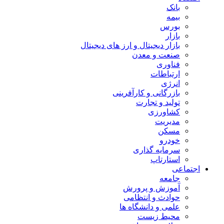
بانک
بیمه
بورس
بازار
بازار دیجیتال و ارز های دیجیتال
صنعت و معدن
فناوری
ارتباطات
انرژی
بازرگانی و کارآفرینی
تولید و تجارت
کشاورزی
مدیریت
مسکن
خودرو
سرمایه گذاری
استارتاپ
اجتماعی
جامعه
آموزش و پرورش
حوادث و انتظامی
علمی و دانشگاه ها
محیط زیست