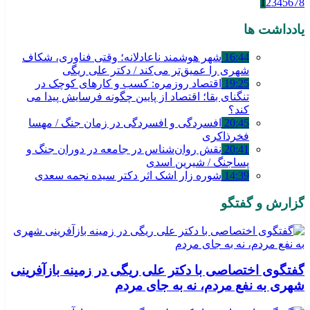
1
2
3
4
5
6
7
8
یادداشت ها
16:44
شهر هوشمند ناعادلانه؛ وقتی فناوری، شکاف
شهری را عمیق‌تر می‌کند / دکتر علی ریگی
19:25
اقتصاد روزمره: کسب‌ و کارهای کوچک در
تنگنای بقا؛ اقتصاد از پایین چگونه فرسایش پیدا می
کند؟
20:45
افسردگی و افسردگی در زمان جنگ / مهسا
فخرذاکری
20:41
نقش روان‌شناس در جامعه در دوران جنگ و
پساجنگ / شیرین اسدی
14:39
شوره زار اشک اثر دکتر سیده نجمه سعدی
گزارش و گفتگو
گفتگوی اختصاصی با دکتر علی ریگی در زمینه بازآفرینی
شهری به نفع مردم، نه به جای مردم