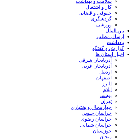
سلامت و بهداشت
کار و اشتغال
حقوقی و قضایی
گردشگری
ورزشی
بین الملل
ارسال مطلب
یادداشت
گزارش و گفتگو
اخبار استان ها
آذربایجان شرقی
آذربایجان غربی
اردبیل
اصفهان
البرز
ایلام
بوشهر
تهران
چهارمحال و بختیاری
خراسان جنوبی
خراسان رضوی
خراسان شمالی
خوزستان
زنجان