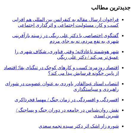
جدیدترین مطالب
فراخوان ارسال مقاله به کنفرانس بین المللی هم افزایی
کسب و کار، مسئولیت اجتماعی و اثرگذاری اجتماعی
گفتگوی اختصاصی با دکتر علی ریگی در زمینه بازآفرینی
شهری به نفع مردم، نه به جای مردم
شهر هوشمند ناعادلانه؛ وقتی فناوری، شکاف شهری را
عمیق‌تر می‌کند / دکتر علی ریگی
اقتصاد روزمره: کسب‌ و کارهای کوچک در تنگنای بقا؛ اقتصاد
از پایین چگونه فرسایش پیدا می کند؟
انتصاب استاد عبدالقادر باوردی به عنوان عضویت در شورای
راهبردی و سیاستگذاری
افسردگی و افسردگی در زمان جنگ / مهسا فخرذاکری
نقش روان‌شناس در جامعه در دوران جنگ و پساجنگ /
شیرین اسدی
شوره زار اشک اثر دکتر سیده نجمه سعدی