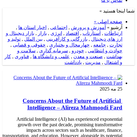
تماس با ما
شما اینجا هستید »
صفحه اصلی »
آرشیو »
آموزش و پرورش
,
اجتماعی
,
اخبار استان ها
,
ارتباطات
,
استارتاپ
,
اقتصاد
,
انرژی
,
بازار
,
بازار دیجیتال و
ارز های دیجیتال
,
بازرگانی و کارآفرینی
,
بین الملل
,
تولید و
تجارت
,
جامعه
,
چهارمحال و بختیاری
,
حقوقی و قضایی
,
حوادث و انتظامی
,
خودرو
,
سرمایه گذاری
,
سلامت و
بهداشت
,
صنعت و معدن
,
علمی و دانشگاه ها
,
فناوری
,
کار
و اشتغال
,
مدیریت
,
یادداشت
25 مه 2025
Concerns About the Future of Artificial
Intelligence – Alireza Mahmoodi Fard
Artificial Intelligence (AI) has experienced exponential
growth over the past decade, promising transformative
impacts across sectors such as healthcare, finance,
transportation, and education. However, alongside its potential