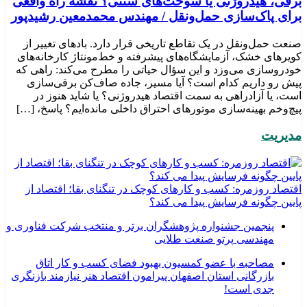
برقی، هیدروژنی یا سوخت‌های سنتی؟ نقشه راه واقعی
برای پاک‌سازی حمل‌ونقل / مهندس محمدمعین رشیدپور
صنعت حمل‌ونقل در یک تقاطع تاریخی قرار دارد. بادهای تغییر از
کویرهای خشک، آزمایشگاه‌های پیشرفته و خط‌مونتاژ کارخانه‌های
خودروسازی می‌وزد و این سؤال حیاتی را مطرح می‌کند: راهی که
پیش رو داریم کدام است؟ آیا مسیر، جاده صاف‌کن برقی‌سازی
است، یا آزادراهی به سمت اقتصاد هیدروژنی؟ یا شاید هنوز در
پیچ‌وخم بهینه‌سازی موتورهای احتراق داخلی مانده‌ایم؟ پاسخ، […]
مدیریت
اقتصاد روزمره: کسب‌ و کارهای کوچک در تنگنای بقا؛ اقتصاد از
پایین چگونه فرسایش پیدا می کند؟
پنجمین جشنواره پژوهشگران برتر و منتخب شرکت فناوری و
مهندسی پرتو صنعت طلایی
مصاحبه با عضو کمسیون بهبود فضای کسب و کار اتاق
بازرگانی استان اصفهان پیرامون اقتصاد هنر نیازمند بازنگری
جدی است!