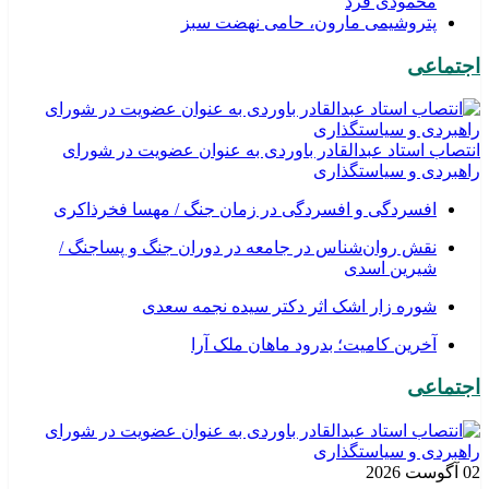
محمودی فرد
پتروشیمی مارون، حامی نهضت سبز
اجتماعی
انتصاب استاد عبدالقادر باوردی به عنوان عضویت در شورای
راهبردی و سیاستگذاری
افسردگی و افسردگی در زمان جنگ / مهسا فخرذاکری
نقش روان‌شناس در جامعه در دوران جنگ و پساجنگ /
شیرین اسدی
شوره زار اشک اثر دکتر سیده نجمه سعدی
​آخرین کامیت؛ بدرود ماهان ملک آرا
اجتماعی
02 آگوست 2026