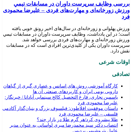
بررسی وظايف سرپرست داوران در مسابقات تیمي
ورزش زورخانه‌ای و مهارت‌های فردی – علیرضا محمودی
فرد
ورزش پهلوانی و زورخانه‌ای در سال‌های اخیر رونق خوبی یافته
است؛ در این یادداشت، وظایف سرپرست داوران در مسابقات تیمي
ورزش زورخانه‌ای و مهارت‌های فردی بررسی خواهد شد.
سرپرست داوران یکی از کلیدی‌ترین افرادی است که در مسابقات
نقش دارد.
اوقات شرعی
تصادفی
کارگاه آموزشی روش های اسانس و عصاری گیری از گیاهان
دارویی بومی ایران و کاربردهای صنعتی آن ها
یاسمین نجاری، فارغ التحصیل کالج سینمایی آپادانا / خبرنگار:
علیرضا محمودی فرد
داستان موفقیت افلاطون: فیلسوف بزرگ و بنیان‌گذار آکادمی
فلسفی – علیرضا محمودی فرد
طلا پیشروی کرد/هر گرم طلا در بازار چند؟
انتصاب دکتر سید محمدرضا میری لواسانی به عنوان مدیر
عامل پتروشیمی پردیس