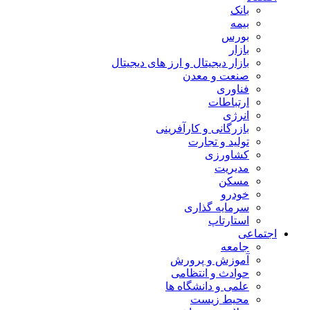
بانک
بیمه
بورس
بازار
بازار دیجیتال و ارز های دیجیتال
صنعت و معدن
فناوری
ارتباطات
انرژی
بازرگانی و کارآفرینی
تولید و تجارت
کشاورزی
مدیریت
مسکن
خودرو
سرمایه گذاری
استارتاپ
اجتماعی
جامعه
آموزش و پرورش
حوادث و انتظامی
علمی و دانشگاه ها
محیط زیست