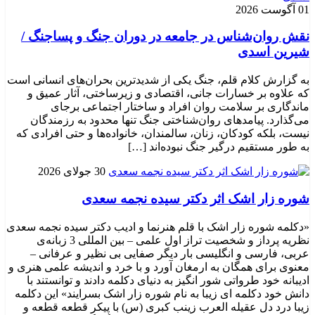
01 آگوست 2026
نقش روان‌شناس در جامعه در دوران جنگ و پساجنگ /
شیرین اسدی
به گزارش کلام قلم، جنگ یکی از شدیدترین بحران‌های انسانی است
که علاوه بر خسارات جانی، اقتصادی و زیرساختی، آثار عمیق و
ماندگاری بر سلامت روان افراد و ساختار اجتماعی برجای
می‌گذارد. پیامدهای روان‌شناختی جنگ تنها محدود به رزمندگان
نیست، بلکه کودکان، زنان، سالمندان، خانواده‌ها و حتی افرادی که
به طور مستقیم درگیر جنگ نبوده‌اند […]
30 جولای 2026
شوره زار اشک اثر دکتر سیده نجمه سعدی
«دکلمه شوره زار اشک با قلم هنرنما و ادیب دکتر سیده نجمه سعدی
نظریه پرداز و شخصیت تراز اول علمی – بین المللی 3 زبانه‌ی
عربی، فارسی و انگلیسی بار دیگر صفایی بی نظیر و عرفانی –
معنوی برای همگان به ارمغان آورد و با خرد و اندیشه علمی هنری و
ادیبانه خود طرواتی شور انگیز به دنیای دکلمه دادند و توانستند با
دانش خود دکلمه ای زیبا به نام شوره زار اشک بسرایند» این دکلمه
زیبا درد دل عقیله العرب زینب کبری (س) با پیکر قطعه قطعه و