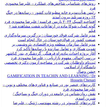
روش‌های شناسایی شاخص‌های عملکرد – علیرضا محمودی
فرد
رئیس هیأت‌مدیره خانه مطبوعات کشور – رسانه‌ها در جنگ
۱۲ روزه سربلند بیرون آمدند
افتتاحیه المپیک ۲۰۲۴ پاریس فرانسه | علیرضا محمودی فرد
گونه کمیاب شوکا ماده در ارتفاعات شفت مشاهده شد +
فیلم
مدیرعامل شرکت فولاد خوزستان : بزرگترین سرمایه‌گذاری
صنعت کشور در فولادخوزستان در حال انجام است
مدیرعامل سازمان منطقه ویژه اقتصادی پتروشیمی بر
تقویت همکاری و تعامل سازنده با رسانه‌ها تأکید کرد
آغاز پروژه احداث پیاده‌راه فرهنگی_گردشگری بندر کیاشهر
بررسی اجمالی مفهوم بازاریابی – علیرضا محمودی فرد
ثبت‌نام داوطلبان شرکت در مصاحبه آزمون دکتری تخصصی
دانشگاه آزاد اسلامی
جشن وصال
GAMIFICATION IN TEACHIN AND LEARNING / Dr
Hossein Chenari
کاربردهای عنصر بور در صنایع و فناوری‌های مختلف و نوین –
علیرضا محمودی فرد
نقش روان‌شناس در جامعه در دوران جنگ و پساجنگ /
شیرین اسدی
کاربردهای کامپیوتر در رشته مهندسی ژنتیک – علیرضا