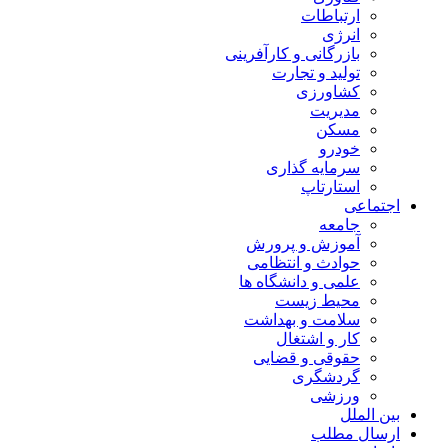
ارتباطات
انرژی
بازرگانی و کارآفرینی
تولید و تجارت
کشاورزی
مدیریت
مسکن
خودرو
سرمایه گذاری
استارتاپ
اجتماعی
جامعه
آموزش و پرورش
حوادث و انتظامی
علمی و دانشگاه ها
محیط زیست
سلامت و بهداشت
کار و اشتغال
حقوقی و قضایی
گردشگری
ورزشی
بین الملل
ارسال مطلب