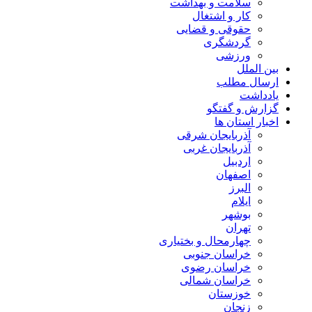
سلامت و بهداشت
کار و اشتغال
حقوقی و قضایی
گردشگری
ورزشی
بین الملل
ارسال مطلب
یادداشت
گزارش و گفتگو
اخبار استان ها
آذربایجان شرقی
آذربایجان غربی
اردبیل
اصفهان
البرز
ایلام
بوشهر
تهران
چهارمحال و بختیاری
خراسان جنوبی
خراسان رضوی
خراسان شمالی
خوزستان
زنجان