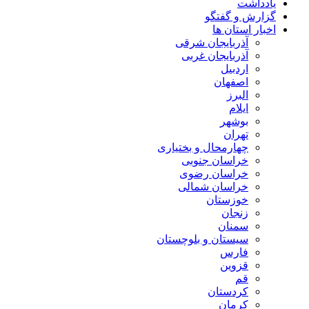
یادداشت
گزارش و گفتگو
اخبار استان ها
آذربایجان شرقی
آذربایجان غربی
اردبیل
اصفهان
البرز
ایلام
بوشهر
تهران
چهارمحال و بختیاری
خراسان جنوبی
خراسان رضوی
خراسان شمالی
خوزستان
زنجان
سمنان
سیستان و بلوچستان
فارس
قزوین
قم
کردستان
کرمان