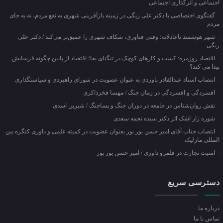
اجتماعی و اثرگذاری اجتماعی
گفتگوی اختصاصی با دکتر علی ریگی در زمینه بازآفرینی شهری به نفع مردم، نه به جای
مردم
شهر هوشمند ناعادلانه؛ وقتی فناوری، شکاف شهری را عمیق‌تر می‌کند / دکتر علی
ریگی
اقتصاد روزمره: کسب‌ و کارهای کوچک در تنگنای بقا؛ اقتصاد از پایین چگونه فرسایش
پیدا می کند؟
انتصاب استاد عبدالقادر باوردی به عنوان عضویت در شورای راهبردی و سیاستگذاری
افسردگی و افسردگی در زمان جنگ / مهسا فخرذاکری
نقش روان‌شناس در جامعه در دوران جنگ و پساجنگ / شیرین اسدی
شوره زار اشک اثر دکتر سیده نجمه سعدی
انتصاب جناب آقای امیر حسن بور بور بعنوان عضویت در کمیته علمی و داوری کنگره بین
المللی مارلیک
امنیت تجارت در قلمرو داوری / امیر حسن بور بور
دسترسی سریع
درباره ما
تماس با ما