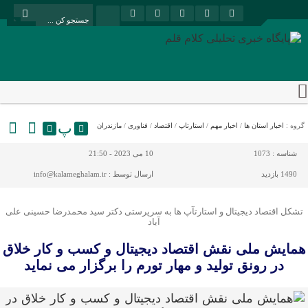
پ
گروه :
اخبار استان ها
/
اخبار مهم
/
استارتاپ
/
اقتصاد
/
فناوری
/
مازندران
شناسه :
1073
10 می 2023 - 21:50
1490 بازدید
ارسال توسط :
info@kalameghalam.ir
تشکل اقتصاد دیجیتال و استارتآپ ها به سرپرستی دکتر سید محمدرضا حسینی علی
آباد
همایش ملی نقش اقتصاد دیجیتال و کسب و کار خلاق
در رونق تولید و مهار تورم را برگزار می نماید