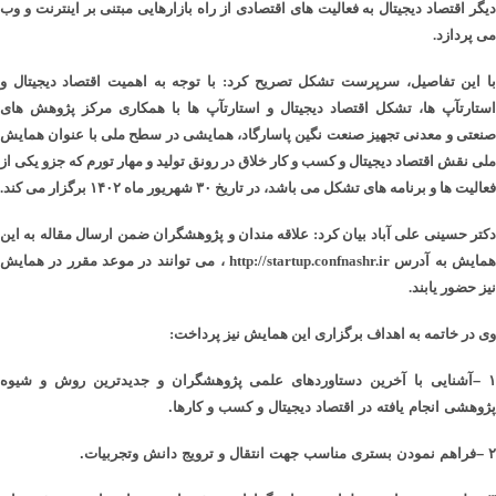
دیگر اقتصاد دیجیتال به فعالیت های اقتصادی از راه بازارهایی مبتنی بر اینترنت و وب
می پردازد.
با این تفاصیل، سرپرست تشکل تصریح کرد: با توجه به اهمیت اقتصاد دیجیتال و
استارتآپ ها، تشکل اقتصاد دیجیتال و استارتآپ ها با همکاری مرکز پژوهش های
صنعتی و معدنی تجهیز صنعت نگین پاسارگاد، همایشی در سطح ملی با عنوان همایش
ملی نقش اقتصاد دیجیتال و کسب و کار خلاق در رونق تولید و مهار تورم که جزو یکی از
فعالیت ها و برنامه های تشکل می باشد، در تاریخ ۳۰ شهریور ماه ۱۴۰۲ برگزار می کند.
دکتر حسینی علی آباد بیان کرد: علاقه مندان و پژوهشگران ضمن ارسال مقاله به این
همایش به آدرس http://startup.confnashr.ir ، می توانند در موعد مقرر در همایش
نیز حضور یابند.
وی در خاتمه به اهداف برگزاری این همایش نیز پرداخت:
– 
آشنایی با آخرین دستاوردهای علمی پژوهشگران و جدیدترین روش و شیوه
پژوهشی انجام یافته در اقتصاد دیجیتال و کسب و کارها
.
۲
–
فراهم نمودن بستری مناسب جهت انتقال و ترویج دانش وتجربيات
.