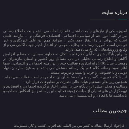
درباره سایت
امروزه یکی از نیازهای جامعه داشتن علم ارتباطات می باشد و بحث اطلاع رسانی
نیز در کلیه امور اعم از سیاسی، اجتماعی، اقتصادی، فرهتگی و … نیازمند علمی
است که بتواند آن را انتقال دهد. یکی از طرایق مهم این علم، خبرنگاری و خبر
نویسی است. امروزه رسانه ها وظایف مهمی در انتشار اخبار جهت آگاهی مردم از
وقایع و رویدادهایی که رخ می دهند، دارند.
بنابراین پایگاه خبری تحلیلی کلام قلم با اتکال به خداوند سبحان، به منظور افزایش
آگاهی و اطلاع رسانی تحلیلی در باب مسائل روز کشور و استان مازندران در
زمستان سال 1401 راه اندازی و فعالیت خود را در زمینه اجتماعی و اقتصادی رسما
آغاز نمود. رسانه کلام قلم یک رسانه مستقل می باشد و به هیچ سازمان، نهاد
دولتی و یا خصوصی و حزب وابسته و مربوط نیست.
این پایگاه خبری در گستره ملی که مخاطبان آن آحاد مردم است، فعالیت می نماید.
همچنین زیر نظر مستقیم هیات عالی نظارت بر مطبوعات قرار دارد.
رسالت و هدف اصلی این پایگاه خبری انتشار اخبار برگزیده اجتماعی و اقتصادی و
تهیه گزارش های تحلیلی از مباحث زمینه فعالیت این رسانه و نیز انعکاس مصاحبه و
یادداشت ها با فعالان و اندیشمندان می باشد.
جدیدترین مطالب
فراخوان ارسال مقاله به کنفرانس بین المللی هم افزایی کسب و کار، مسئولیت