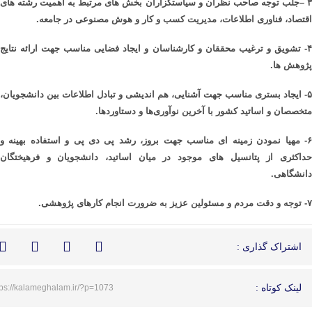
–
جلب توجه صاحب نظران و سیاستگزاران بخش های مرتبط به اهمیت رشته های
اقتصاد، فناوری اطلاعات، مدیریت کسب و کار و هوش مصنوعی در جامعه
.
۴- تشویق و ترغیب محققان و کارشناسان و ایجاد فضایی مناسب جهت ارائه نتایج
پژوهش ها.
۵- ایجاد
بستری مناسب جهت آشنایی، هم‌ اندیشی و تبادل اطلاعات بین دانشجویان،
متخصصان و اساتید کشور با آخرین نوآوری‌ها و دستاوردها.
۶- مهیا نمودن زمینه ای مناسب جهت بروز، رشد پی دی پی و استفاده بهینه و
حداکثری از پتانسیل های موجود در میان اساتید، دانشجویان و فرهیختگان
دانشگاهی.
۷- توجه و دقت مردم و مسئولین عزیز به ضرورت انجام کارهای پژوهشی.
اشتراک گذاری :
لینک کوتاه :
tps://kalameghalam.ir/?p=1073