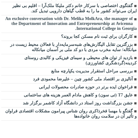
گفتگوی اختصاصی با سرکار خانم دکتر ملیکا ملک‌آرا – اقلیم بی نظیر
ایران می‌تواند کشور ما را به قطب گیاهان دارویی تبدیل کند.
An exclusive conversation with Dr. Melika MolkAra, the manager of
the Department of Innovation and Entrepreneurship at Avicenna
International College in Georgia.
کارگران برای ثبت نام مسکن کجا بروند؟
بزرگترین تقابل الیگارش‌های شبه‌سرمایه‌دار با فعالان محیط زیست در
میانکاله/ سایه مخرب مردی با دو کد ملی بر آسمان میانکاله
بازدید از توان های محیطی و سیمای فیزیکی و کالبدی روستای
کردینه(گردشگری کشاورزی)
بررسی مراحل استقرار مدیریت یکپارچه منابع
آنالیزی بر اقتصاد ملی کشور چین – علیرضا محمودی فرد
فراخوان ایده برتر در حوزه صادرات محصولات ایرانی
عایق T7 (تی سون) و کاهش مادام العمر هزینه های ساختمانی
جشن بزرگداشت روز استاد در دانشگاه آزاد کاشمر برگزار شد
گفتگو با مهسا فخرذاکری روان شناس پیرامون مشکلات اقتصادی فراوان
و تأثیر آن در سلامت روان خانواده‌ها