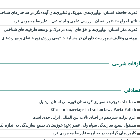
قدرت حافظه انسان: نوآوری‌های تئوریک و فناوری‌های آینده‌نگر در ساختارهای شناخ
تأثیر امواج BTS بر انسان: بررسی علمی و اجتماعی – علیرضا محمودی فرد
قدرت مغز انسان: نوآوری‌ها و افق‌های آینده در درک و توسعه ظرفیت‌های شناختی –
بررسی وظايف سرپرست داوران در مسابقات تیمي ورزش زورخانه‌ای و مهارت‌های ف
اوقات شرعی
تصادفی
مسابقات دوچرخه سواری کوهستان قهرمانی استان اردبیل
Effects of marriage in Iranian law / Paria Fallah
عزم دولت سیزدهم در احیای تالاب بین المللی انزلی جدی است
مسئول بسیج سازندگی سپاه ولی عصر (عج) خوزستان: بسیج سازندگی به اندازه یک دولت با نگاه جهادی خدمت می کند/۳۶۰۰ گروه جهادی فعال
کاربردهای گرافیت در صنایع – علیرضا محمودی فرد