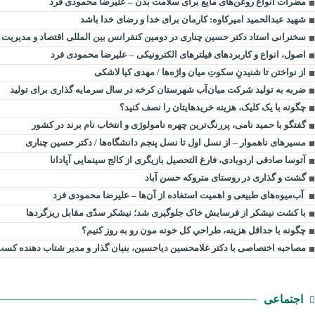
مضرات انواع روغن‌های مایع برای سلامت بدن – علیرضا محمودی فرد
شهید عبدالحمید امیرکاوه: کارمان برای خدا و رضای خدا باشد
سخنرانی استاد دکتر حسین چناری در دومین کنفرانس بین المللی اقتصاد و مدیریت
اصول، انواع و کاربردهای فیلترهای الکترونیکی – علیرضا محمودی فرد
از نواختن تا شنیدنِ سکوتِ میان واژه‌ها / مهدی کیا لاشکی
ضربه به تولید شرکت میان‌آب شهرستان کرخه در سال سرمایه گذاری برای تولید
چگونه با یک کلیک، هزینه خریدهایتان را نصف کنید؟
گفتگو با حمید نامی، پررنگ‌ترین چهره نامولوژی و انتخاب نام برند در کشور
مسیرهای ناهموار – از نسل اول تا نسل پنجم دانشگاه‌ها / دکتر حسین چناری
آتوسا صادقی اردوبادی، فارغ التحصیل بازیگری از کالج سینمایی آپادانا
گشت و گذاری در روستای متروکه حسن آباد
آب‌میوه‌های طبیعی و اهمیت استفاده از آن‌ها – علیرضا محمودی فرد
با کشت نیشکر از فرسایش خاک جلوگیری شد؛ نیشکر سدّی مقابل ریزگردها
چگونه با حداقل هزينه، طراحي كل خونه مون رو به روز كنيم؟
مصاحبه اختصاصی با دکتر غلامحسین دیاحسین، بنیان گذار و مدیر شتاب دهنده کسب و
اجتماعی