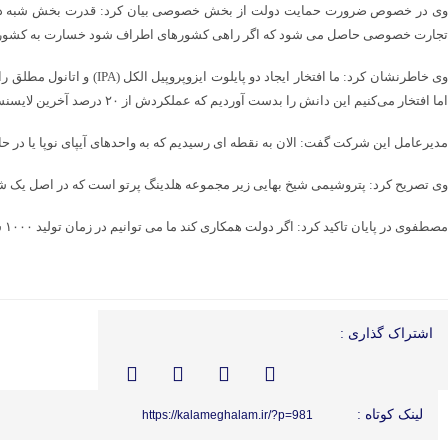
وی در خصوص ضرورت حمایت دولت از بخش خصوصی بیان کرد: قدرت بخش شبه دولت
تجارت خصوصی حاصل می شود که اگر راهی کشورهای اطراف شود خسارت به کشور تحمی
اما افتخار می‌کنیم این دانش را بدست آوردیم که عملکردش از ۲۰ درصد آخرین لایسنس ثبت شده در دنیا بیشتر است.
مدیرعامل این شرکت گفت: الان به نقطه ای رسیدیم که به واحدهای آیپای نوپا یا در
وی تصریح کرد: پتروشیمی شیخ بهایی زیر مجموعه هلدینگ پرتو است که در اصل یک شر
مصطفوی در پایان تاکید کرد: اگر دولت همکاری کند ما می توانیم در زمان تولید ۱۰۰۰ شغل پایدار در استان خوزستان ایجاد کنیم به این معنی که ۱۰۰۰خانوار از آن بهره ببرند، در زمان بهره برداری نیز ۲۸۰ شغل ایجاد خواهد شد.
اشتراک گذاری :
لینک کوتاه :
https://kalameghalam.ir/?p=981