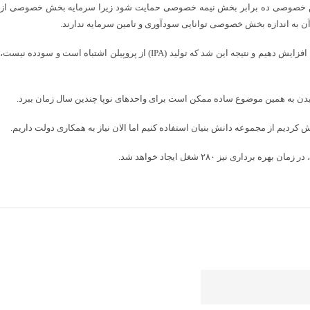
خش خصوصی ده برابر بخش نیمه خصوصی حمایت شود زیرا سرمایه بخش خصوصی از
به اندازه بخش خصوصی توانایی سودآوری و تامین سرمایه ندارند.
وی خاطرنشان کرد: ما افتخار ایجاد دو پایلوت ایزوپروپیل الکل (IPA) و اتانول مطلق را داریم که در بخش (IPA) توانستیم ۲۰ درصد راندمان آخرین دانش ثبت شده جهانی را افزایش دهیم و نتیجه این شد که تولید (IPA) از پروپیلن اشتباه است و سودده نیست،
سیدن به همین موضوع ساده ممکن است برای واحدهای نوپا چندین سال زمان ببرد.
یم از مجموعه دانش بنیان استفاده کنیم اما الان نیاز به همکاری دولت داریم.