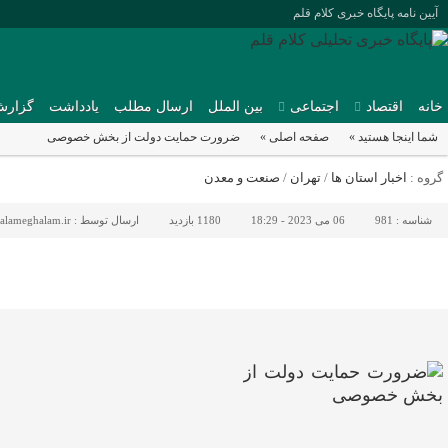
آیین نامه پایگاه خبری کلام قلم
خانه
اقتصاد
اجتماعی
بین الملل
ارسال مطلب
یادداشت
گزارش
شما اینجا هستید »
صفحه اصلی »
ضرورت حمایت دولت از بخش خصوصی
گروه :
اخبار استان ها
/
تهران
/
صنعت و معدن
شناسه :
981
06 می 2023 - 18:29
1180 بازدید
ارسال توسط :
alameghalam.ir