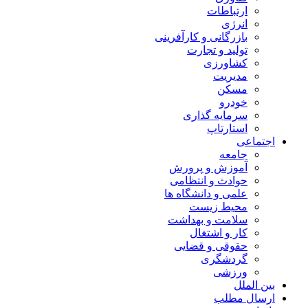
ارتباطات
انرژی
بازرگانی و کارآفرینی
تولید و تجارت
کشاورزی
مدیریت
مسکن
خودرو
سرمایه گذاری
استارتاپ
اجتماعی
جامعه
آموزش و پرورش
حوادث و انتظامی
علمی و دانشگاه ها
محیط زیست
سلامت و بهداشت
کار و اشتغال
حقوقی و قضایی
گردشگری
ورزشی
بین الملل
ارسال مطلب