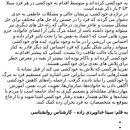
به خودکشی کرده اند و متوسط اقدام به خودکشی در هر فرد مبتلا
۳تا ۴ بار ذکر شده است.
در تراژدی خودکشی، پریشان حالی و مشکلات عاطفی به حدی
دشوار می گردند که فرد را در جستن راه حل های مختلف برای حل
مشکل سست و عاجز سازند، درحالی که راه حل های دیگری نیز
میتواند وجود داشته باشد از جمله مرگ یکی از اعضای خانواده، جزو
مورد هایی است که اعتماد به نفس ما را تحت تاثیر قرار داده و
احساس بی ارزشی را در ما به وجود بیاورد. ایده های خودکشی
میتواند زمانی شکل بگیرد که فرد احساس کند دیگر قادر به کنار
آمدن با یک حالت طاقت زدا نیست. کسانی که پیشتر اقدام به
خودکشی کرده اند و ناکام بوده اند، بیشتر از بقیه در معرض خطر
برای تلاش های بعدی برای خودکشی هستند.
تقریباً هرکسی که تلاش به خودکشی می کند از قبل نشانه یا
هشدارهایی داده است، بنابراین حتی اشاره غیر مستقیم فرد به مرگ
یا خودکشی را نباید نادیده گرفت. ازجمله راه‌های کاهش خودکشی
آگاهی دادن به خانواده‌ها، سازمان‌ها، تقویت عزت نفس، آموزش
مهارت‌های مقابله‌ای و تصمیم گیری به آحاد جامعه است تا مردم با
نشانه‌ها و علائم هشدار دهنده رفتار خودکشی آشنا شوند و با ارجاع
بموقع به متخصصان، به فرد بحران زده کمک کنند.
به قلم: سینا خداویردی زاده – کارشناس روانشناسی