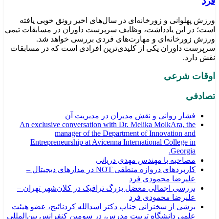
فرد
ورزش پهلوانی و زورخانه‌ای در سال‌های اخیر رونق خوبی یافته
است؛ در این یادداشت، وظایف سرپرست داوران در مسابقات تیمي
ورزش زورخانه‌ای و مهارت‌های فردی بررسی خواهد شد.
سرپرست داوران یکی از کلیدی‌ترین افرادی است که در مسابقات
نقش دارد.
اوقات شرعی
تصادفی
فشار روانی و نقش مدیران در مدیریت آن
An exclusive conversation with Dr. Melika MolkAra, the
manager of the Department of Innovation and
Entrepreneurship at Avicenna International College in
Georgia.
مصاحبه با مهندس مهدی دریانی
کاربردهای دروازه منطقی NOT در مدارهای دیجیتال –
علیرضا محمودی فرد
بررسی اجمالی معضل بزرگ ترافیک در کلان‌شهر تهران –
علیرضا محمودی فرد
برشی از سخنرانی جناب دکتر اسدالله کردنائیج، عضو هیئت
علمی دانشگاه تربیت مدرس، در سومین کنفرانس بین‌المللی