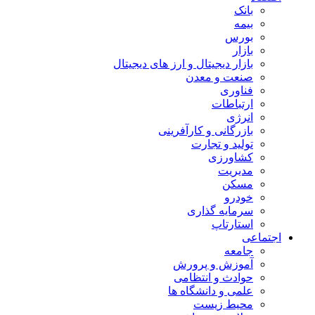
بانک
بیمه
بورس
بازار
بازار دیجیتال و ارز های دیجیتال
صنعت و معدن
فناوری
ارتباطات
انرژی
بازرگانی و کارآفرینی
تولید و تجارت
کشاورزی
مدیریت
مسکن
خودرو
سرمایه گذاری
استارتاپ
اجتماعی
جامعه
آموزش و پرورش
حوادث و انتظامی
علمی و دانشگاه ها
محیط زیست