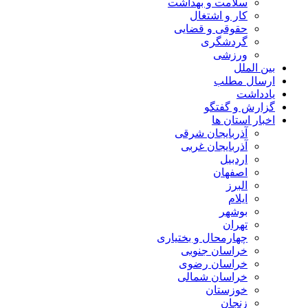
سلامت و بهداشت
کار و اشتغال
حقوقی و قضایی
گردشگری
ورزشی
بین الملل
ارسال مطلب
یادداشت
گزارش و گفتگو
اخبار استان ها
آذربایجان شرقی
آذربایجان غربی
اردبیل
اصفهان
البرز
ایلام
بوشهر
تهران
چهارمحال و بختیاری
خراسان جنوبی
خراسان رضوی
خراسان شمالی
خوزستان
زنجان