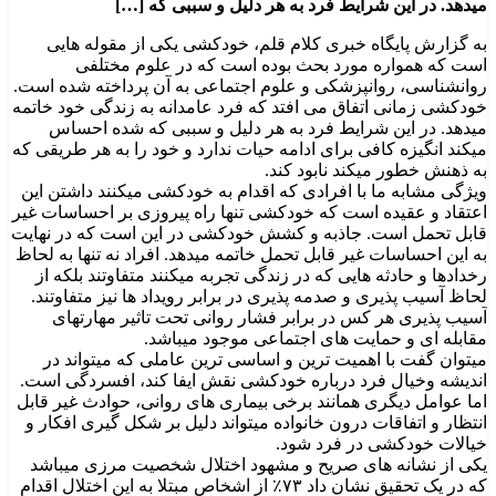
میدهد. در این شرایط فرد به هر دلیل و سببی که […]
به گزارش پایگاه خبری کلام قلم، خودکشی یکی از مقوله هایی
است که همواره مورد بحث بوده است که در علوم مختلفی
روانشناسی، روانپزشکی و علوم اجتماعی به آن پرداخته شده است.
خودکشی زمانی اتفاق می افتد که فرد عامدانه به زندگی خود خاتمه
میدهد. در این شرایط فرد به هر دلیل و سببی که شده احساس
میکند انگیزه کافی برای ادامه حیات ندارد و خود را به هر طریقی که
به ذهنش خطور میکند نابود کند.
ویژگی مشابه ما با افرادی که اقدام به خودکشی میکنند داشتن این
اعتقاد و عقیده است که خودکشی تنها راه پیروزی بر احساسات غیر
قابل تحمل است. جاذبه و کشش خودکشی در این است که در نهایت
به این احساسات غیر قابل تحمل خاتمه میدهد. افراد نه تنها به لحاظ
رخدادها و حادثه هایی که در زندگی تجربه میکنند متفاوتند بلکه از
لحاظ آسیب پذیری و صدمه پذیری در برابر رویداد ها نیز متفاوتند.
آسیب پذیری هر کس در برابر فشار روانی تحت تاثیر مهارتهای
مقابله ای و حمایت های اجتماعی موجود میباشد.
میتوان گفت با اهمیت ترین و اساسی ترین عاملی که میتواند در
اندیشه وخیال فرد درباره خودکشی نقش ایفا کند، افسردگی است.
اما عوامل دیگری همانند برخی بیماری های روانی، حوادث غیر قابل
انتظار و اتفاقات درون خانواده میتواند دلیل بر شکل گیری افکار و
خیالات خودکشی در فرد شود.
یکی از نشانه های صریح و مشهود اختلال شخصیت مرزی میباشد
که در یک تحقیق نشان داد ۷۳٪ از اشخاص مبتلا به این اختلال اقدام