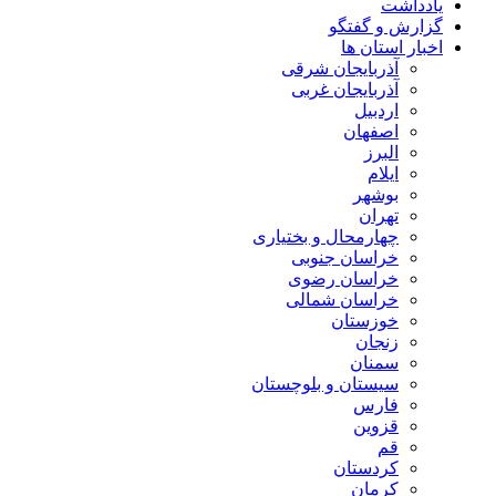
یادداشت
گزارش و گفتگو
اخبار استان ها
آذربایجان شرقی
آذربایجان غربی
اردبیل
اصفهان
البرز
ایلام
بوشهر
تهران
چهارمحال و بختیاری
خراسان جنوبی
خراسان رضوی
خراسان شمالی
خوزستان
زنجان
سمنان
سیستان و بلوچستان
فارس
قزوین
قم
کردستان
کرمان