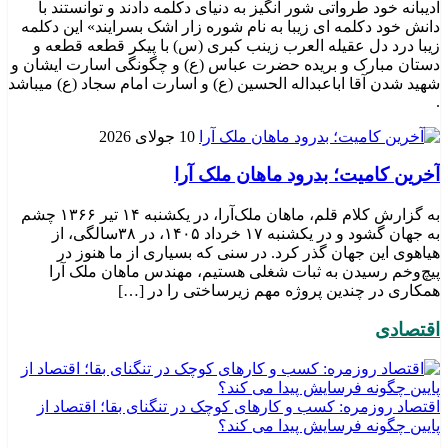
ادیبانه خود طرواتی شور انگیز به دنیای دکلمه دادند و توانستند با
دانش خود دکلمه ای زیبا به نام شوره زار اشک بسرایند» این دکلمه
زیبا درد دل عقیله العرب زینب کبری (س) با پیکر قطعه قطعه و
دستان مبارک و بریده حضرت عباس (ع) و چگونگی اسارت ایشان و
شهید شدن آقا اباعبداله الحسین (ع) و اسارت امام سجاد (ع) میباشد
.
10 جولای 2026
​آخرین کامیت؛ بدرود ماهان ملک آرا
به گزارش کلام قلم، ماهان ملک‌آرا، در یکشنبه ۱۴ تیر ۱۳۶۶ چشم
به جهان گشود و در یکشنبه ۱۷ خرداد ۱۴۰۵، در ۳۸سالگی، از
هیاهوی این جهان گذر کرد. در سنی که بسیاری از ما هنوز در
پیچ‌وخم رسیدن به ثبات شغلی هستیم، مهندس ماهان ملک آرا
همکاری در چندین پروژه مهم زیرساختی را در […]
اقتصادی
اقتصاد روزمره: کسب‌ و کارهای کوچک در تنگنای بقا؛ اقتصاد از
پایین چگونه فرسایش پیدا می کند؟