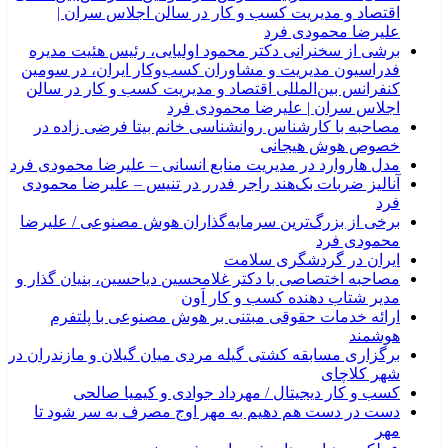
اقتصاد و مدیریت کسب و کار در سالن اجلاس سران |
علیرضا محمودی فرد
برشی از سخنرانی دکتر محمود اولیایی، رئیس هئیت مدیره
فدراسیون مدیریت و مشاوران کسب‌وکار ایران، در سومین
کنفرانس بین‌المللی اقتصاد و مدیریت کسب و کار در سالن
اجلاس سران | علیرضا محمودی فرد
مصاحبه با کارشناس روانشناسی خانم بیتا فرضی زاده در
خصوص هوش هیجانی
مدل هاروارد در مدیریت منابع انسانی – علیرضا محمودی فرد
آنالیز ضربات بک‌هند راجر فدرر در تنیس – علیرضا محمودی
فرد
برخی از بزرگ‌ترین سرمایه‌گذاران هوش مصنوعی / علیرضا
محمودی فرد
ایران در گردشگری سلامت
مصاحبه اختصاصی با دکتر غلامحسین دیاحسین، بنیان گذار و
مدیر شتاب دهنده کسب و کار اَون
ارائه خدمات حقوقی مبتنی بر هوش مصنوعی با پلتفرم
هوشمند
برگزاری مسابقه کشتی گیله مردی میان گیلان و مازندران در
شهر کلاچای
کسب و کار دیجیتال / مهرداد جوادی و کیمیا صالحی
دست در دست هم دهیم به مهر اوج مصرف به سر شود تا
مهر