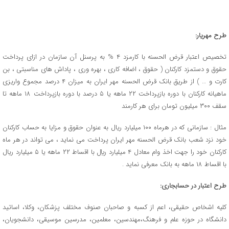
طرح مهریار:
تخصیص اعتبار قرض الحسنه با کارمزد ۴ % به پرسنل آن سازمان در ازای پرداخت
حقوق و دستمزد کارکنان ( حقوق ، اضافه کاری ، بهره وری ، پاداش های مناسبتی ، بن
کارت و … ) از طریق بانک قرض الحسنه مهر ایران به میزان ۴ درصد مجموع واریزی
ماهیانه کارکنان با دوره بازپرداخت ۲۲ ماهه یا ۵ درصد با دوره بازپرداخت ۱۸ ماهه تا
سقف ۳۰۰ میلیون تومان برای هر کارمند
مثال : سازمانی که در هرماه ۱۰۰ میلیارد ریال به عنوان حقوق و مزایا به حساب کارکنان
خود نزد شعب بانک قرض الحسنه مهر ایران پرداخت می نماید ، می تواند در هر ماه
کارکنان خود را جهت اخذ وام معادل ۴ میلیارد ريال با اقساط ۲۲ ماهه یا ۵ میلیارد ریال
با اقساط ۱۸ ماهه به بانک معرفی نماید .
طرح اعتبار در حسابجاری:
کلیه اشخاص حقیقی، اعم از کسبه و صاحبان صنوف مختلف پزشکان، وکلا، اساتید
دانشگاه در حوزه علم و فرهنگ،مهندسین، معلمین، مدرسین موسیقی، دانشجویان،