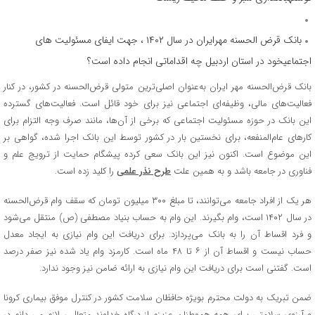
بانک قرض الحسنه مهرایران در سال ۱۴۰۲ ، جهت ایفای مسئولیت های
اجتماعیخود در استان اردبیل چه اقداماتی انجام داده است؟
بانک قرض‌الحسنه مهر ایران به‌عنوان اصلی‌ترین متولی قرض‌الحسنه در کشور، در کنار
فعالیت‌های مالی، وظیفه‌ای اجتماعی نیز برای خود قائل است. فعالیت‌های گسترده
این بانک در حوزه مسئولیت اجتماعی که برخی از آن‌ها، مانند صرف وجه التزام برای
کارهای عام‌المنفعه، برای نخستین بار در کشور توسط این بانک اجرا شده، گواهی بر
این موضوع است. اکنون نیز این بانک سعی کرده پیشگام حمایت از ترویج علم و
فناوری در جامعه باشد و به همین علت
طرح نذر علمی
را کلید زده است.
هر یک از افراد جامعه می‌توانند، تا مبلغ ۳۰۰ میلیون تومان که سقف وام قرض‌الحسنه
در سال ۱۴۰۲ است، وام بگیرند. این وام به حساب بنیاد مصطفی (ص) منتقل می‌شود
و فرد اقساط آن را به بانک می‌پردازد. برای دریافت این وام نیازی به ایجاد معدل
حساب نیست و اقساط آن از ۶ تا ۴۸ ماه است. کارمزد وام یاد شده نیز صفر درصد
است. گفتنی است برای دریافت این وام نیازی به ارائه ضامن نیز وجود ندارد.
ضمن تبریک به دولت محترم بویژه حافظان سلامت کشور در کنترل موفق بیماری کرونا
و آرزوی سلامتی برای همه هموطنان عزیزم از درگاه خداوند متعال ، لازم می دانم در