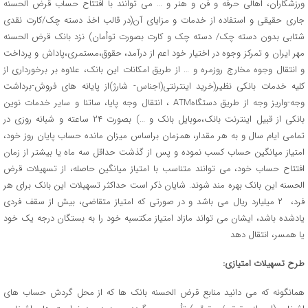
ورزشکاران، اهالی حرفه و فن و هنر و … می توانند با افتتاح حساب قرض الحسنه
جاری حقیقی و استفاده از خدمات و مزایای آن(در قالب اخذ دسته چک/کارت نقدی
شتابی بدون دسته چک/ دسته چک و کارت بصورت توأمان) نزد بانک قرض الحسنه
مهر ایران و تمرکز وجوه در اختیار خود اعم از درآمد، حقوق،مستمری،پاداش و پرداخت
و انتقال وجوه مخارج روزمره و … از طریق امکانات این بانک، علاوه بر برخورداری از
کلیه خدمات بانکی نظیر(خرید اینترنتی(اجناس- شارژ)از پایانه های فروش-برداشت
وجه-واریز وجه از طریق دستگاهATM ، انتقال وجه پایا، ساتنا و سایر خدمات نوین
بانکی از قبیل اینترنت بانک،موبایل بانک و …) بصورت ۲۴ ساعته و شبانه روزی در
تمامی ایام سال و به هر مقدار، همزمان براساس میزان مانده حساب پایان روز خود،
امتیاز میانگین حساب کسب نموده و پس از گذشت حداقل سه ماه یا بیشتر از زمان
افتتاح حساب خود، می توانند متناسب با امتیاز میانگین حاصله، از تسهیلات قرض
الحسنه این بانک بهره مند شوند. شایان ذکر است حداکثر تسهیلات این بانک برای هر
فرد، ۲ میلیارد ریال می باشد و در صورتی که امتیاز متقاضی، بیش از سقف فردی
یادشده باشد، ایشان می تواند مازاد امتیاز مکتسبه خود را به بستگان درجه یک خود
یا همسر، انتقال دهد
طرح تسهیلات امتیازی:
همانگونه که می دانید منابع قرض الحسنه بانک ها که از محل گردش حساب های