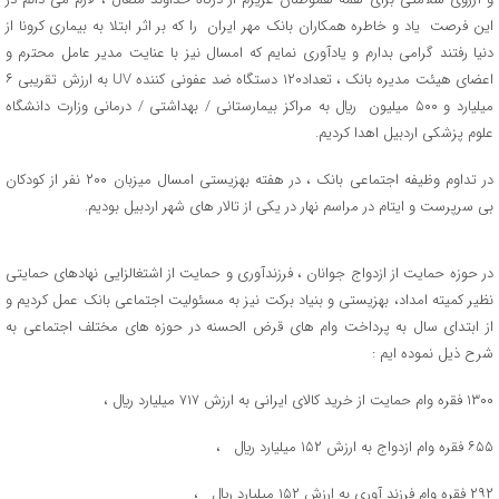
این فرصت یاد و خاطره همکاران بانک مهر ایران را که بر اثر ابتلا به بیماری کرونا از
دنیا رفتند گرامی بدارم و یادآوری نمایم که امسال نیز با عنایت مدیر عامل محترم و
اعضای هیئت مدیره بانک ، تعداد۱۲۰ دستگاه ضد عفونی کننده UV به ارزش تقریبی ۶
میلیارد و ۵۰۰ میلیون ريال به مراکز بیمارستانی / بهداشتی / درمانی وزارت دانشگاه
علوم پزشکی اردبیل اهدا کردیم.
در تداوم وظیفه اجتماعی بانک ، در هفته بهزیستی امسال میزبان ۲۰۰ نفر از کودکان
بی سرپرست و ایتام در مراسم نهار در یکی از تالار های شهر اردبیل بودیم.
در حوزه حمایت از ازدواج جوانان ، فرزندآوری و حمایت از اشتغالزایی نهادهای حمایتی
نظیر کمیته امداد، بهزیستی و بنیاد برکت نیز به مسئولیت اجتماعی بانک عمل کردیم و
از ابتدای سال به پرداخت وام های قرض الحسنه در حوزه های مختلف اجتماعی به
شرح ذیل نموده ایم :
۱۳۰۰ فقره وام حمایت از خرید کالای ایرانی به ارزش ۷۱۷ میلیارد ريال ،
۶۵۵ فقره وام ازدواج به ارزش ۱۵۲ میلیارد ريال ،
۲۹۲ فقره وام فرزند آوری به ارزش ۱۵۲ میلیارد ريال ،