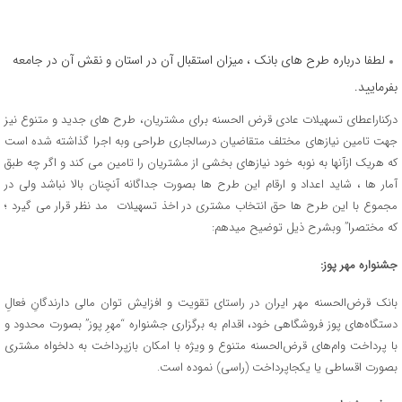
لطفا درباره طرح های بانک ، میزان استقبال آن در استان و نقش آن در جامعه
بفرمایید.
درکناراعطای تسهیلات عادی قرض الحسنه برای مشتریان، طرح های جدید و متنوع نیز
جهت تامین نیازهای مختلف متقاضیان درسالجاری طراحی وبه اجرا گذاشته شده است
که هریک ازآنها به نوبه خود نیازهای بخشی از مشتریان را تامین می کند و اگر چه طبق
آمار ها ، شاید اعداد و ارقام این طرح ها بصورت جداگانه آنچنان بالا نباشد ولی در
مجموع با این طرح ها حق انتخاب مشتری در اخذ تسهیلات مد نظر قرار می گیرد ؛
که مختصرا” وبشرح ذیل توضیح میدهم:
جشنواره مهر پوز:
بانک قرض‌الحسنه مهر ایران در راستای تقویت و افزایش توان مالی دارندگانِ فعالِ
دستگاه‌های پوز فروشگاهی خود، اقدام به برگزاری جشنواره “مهرِ پوز” بصورت محدود و
با پرداخت وام‌های قرض‌الحسنه متنوع و ویژه با امکان بازپرداخت به‌ دلخواه مشتری
بصورت اقساطی یا یکجاپرداخت (راسی) نموده است.