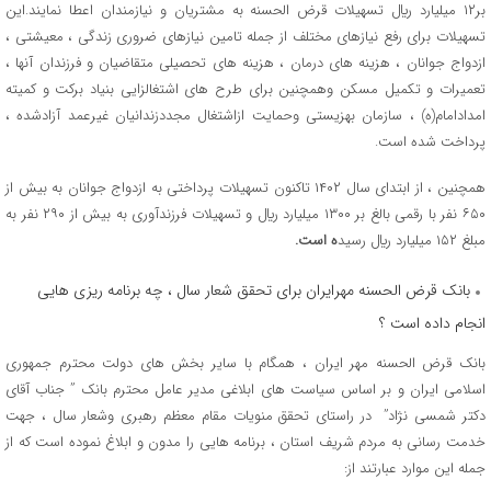
بر۱۲ میلیارد ريال تسهیلات قرض الحسنه به مشتریان و نیازمندان اعطا نمایند.این
تسهیلات برای رفع نیازهای مختلف از جمله تامین نیازهای ضروری زندگی ، معیشتی ،
ازدواج جوانان ، هزینه های درمان ، هزینه های تحصیلی متقاضیان و فرزندان آنها ،
تعمیرات و تکمیل مسکن وهمچنین برای طرح های اشتغالزایی بنیاد برکت و کمیته
امدادامام(ه) ، سازمان بهزیستی وحمایت ازاشتغال مجددزندانیان غیرعمد آزادشده ،
پرداخت شده است.
همچنین ، از ابتدای سال ۱۴۰۲ تاکنون تسهیلات پرداختی به ازدواج جوانان به بیش از
۶۵۰ نفر با رقمی بالغ بر ۱۳۰۰ میلیارد ريال و تسهیلات فرزندآوری به بیش از ۲۹۰ نفر به
مبلغ ۱۵۲ میلیارد ريال رسید
ه است.
بانک قرض الحسنه مهرایران برای تحقق شعار سال ، چه برنامه ریزی هایی
انجام داده است ؟
بانک قرض الحسنه مهر ایران ، همگام با سایر بخش های دولت محترم جمهوری
اسلامی ایران و بر اساس سیاست های ابلاغی مدیر عامل محترم بانک ” جناب آقای
دکتر شمسی نژاد” در راستای تحقق منویات مقام معظم رهبری وشعار سال ، جهت
خدمت رسانی به مردم شریف استان ، برنامه هایی را مدون و ابلاغ نموده است که از
جمله این موارد عبارتند از: