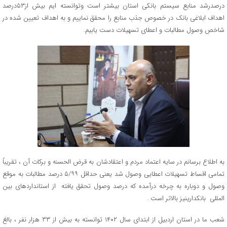
درصدرشد منابع سیستم بانکی استان بیشتر است وتوانسته ایم بیش از۵۳درصد
اهداف ابلاغی بانک در خصوص جذب منابع را محقق نماییم و به اهداف تعیین شده در
شاخص وصول مطالبات و اعطای تسهیلات دست یابیم.
به اطلاع برسانم در سایه اعتماد مردم و اعتقادشان به قرض الحسنه و برکات آن ، تقریباً
تمامی اقساط تسهیلات اعطایی وصول شد یعنی حداقل ۵/۹۹ درصد مطالبات به موقع
وصول و دوباره به چرخه درآمده که درصد وصول تحقق یافته از استانداردهای بین
المللی بانکدارینیز بالاتر است .
شعب ما در استان اردبیل از ابتدای سال ۱۴۰۲ توانسته به بیش از ۳۳ هزار نفر ، بالغ