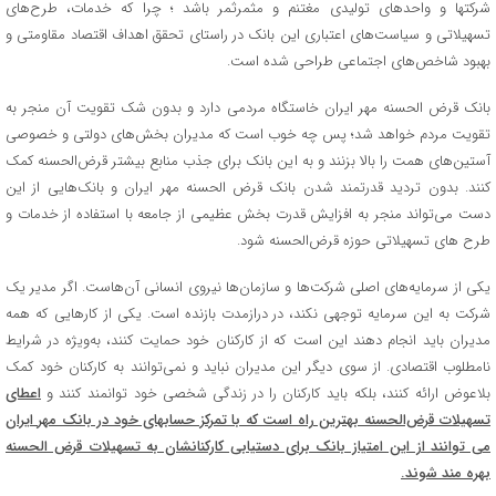
شرکتها و واحدهای تولیدی مغتنم و مثمرثمر باشد ؛ چرا که خدمات، طرح‌های
تسهیلاتی و سیاست‌های اعتباری این بانک در راستای تحقق اهداف اقتصاد مقاومتی و
بهبود شاخص‌های اجتماعی طراحی شده است.
بانک قرض الحسنه مهر ایران خاستگاه مردمی دارد و بدون شک تقویت آن منجر به
تقویت مردم خواهد شد؛ پس چه خوب است که مدیران بخش‌های دولتی و خصوصی
آستین‌های همت را بالا بزنند و به این بانک برای جذب منابع بیشتر قرض‌الحسنه کمک
کنند. بدون تردید قدرتمند شدن بانک قرض الحسنه مهر ایران و بانک‌هایی از این
دست می‌تواند منجر به افزایش قدرت بخش عظیمی از جامعه با استفاده از خدمات و
طرح های تسهیلاتی حوزه قرض‌الحسنه شود.
یکی از سرمایه‌های اصلي شرکت‌ها و سازمان‌ها نيروي انساني آن‌هاست. اگر مدير يک
شرکت به اين سرمايه توجهي نكند، در درازمدت بازنده است. يكي از كارهايي كه همه
مديران بايد انجام دهند اين است كه از كاركنان خود حمايت كنند، به‌ويژه در شرايط
نامطلوب اقتصادي. از سوي ديگر اين مديران نبايد و نمي‌توانند به كاركنان خود كمك
بلاعوض ارائه كنند، بلكه بايد كاركنان را در زندگي شخصي خود توانمند كنند و
اعطاي
تسهيلات قرض‌الحسنه بهترين راه است که با تمرکز حسابهای خود در بانک مهر ایران
می توانند از این امتیاز بانک برای دستیابی کارکنانشان به تسهیلات قرض الحسنه
بهره مند شوند.