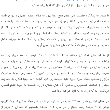
مهرایران ” در استان اردبیل ، از ابتدای سال ۱۴۰۲ را بیان نمائید:
با سلام به پیشگاه حضرت ولی عصر (عج) وبا درود به مقام معظم رهبری و ارواح طیبه
حضرت امام (ره) و شهدای گرانقدر بویژه شهیدان رجایی و باهنر، هفته دولت را خدمت
شما و همشهریان محترم تبریک و تهنیت عرض می کنم وبر خود لازم می دانم از
همراهی مردم شریف استان در تحقق رسالت اجتماعی و ترویج سنت قرض الحسنه
توسط بانک قرض الحسنه مهر ایران و خدمت رسانی به آحاد جامعه بویژه اقشار
ضعیف جامعه ، در سنوات گذشته کمال تقدیر را بعمل آورم.
از ابتدای سال ۱۴۰۲ نیز همانند سنوات گذشته، ” بانک قرض الحسنه مهرایران ” به
پشتوانه صاحبان سهام و مشتریان ارجمند ، همدلی و همبستگی را سرلوحه خود
قرارداد و نیز در سایه اعتماد ارزشمند مشتریان و هم استانیها، سالی پر فروغ را شروع
نموده بطوریکه این بانک مجمع عمومی خود را بدون بند حسابرسی و با موفقیت
برگزار وعملکرد بانک مورد تایید کلیه سهامداران قرار گرفت ؛ ما نیزبا اتکال به خداوند
متعال و حمایت همشهریان محترم گام های بلندی در راه خدمت به مردم فهیم استان
برداشته ایم که در ادامه به آنها خواهم پرداخت.
در استان اردبیل که با تعداد۱۲ شعبه در سطح شهرستان ها و مرکز استان فعالیت داریم،
بیش از ۳۱ درصد رشد منابع را در سال ۱۴۰۲ شاهد هستیم که حداقل ۲ برابر از