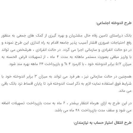
طرح اندوخته اجتماعی:
بانک درراستای تامین رفاه حال مشتریان و بهره گیری از کمک های جمعی به منظور
رفع احتیاجات ضروری اقشار آسیب پذیر جامعه اقدام به راه اندازی این طرح نموده و
در دو حالت انفرادی و سازمانی اجرا می گردد. در حالت انفرادی ، هرشخص می تواند
با واریز مبلغی بصورت مستمر ماهانه به مدت ۴ ماه ، از تسهیلات قرض الحسنه به
میزان ۵/۲ برابر اندوخته خود ، با کارمزد ۴ % و بازپرداخت ۲۴ ماهه بهره مند شود.
همچنین در حالت سازمانی نیز ، هر فرد می تواند به میزان ۳ برابر اندوخته خود با
شرایط فوق استفاده نماید؛ لازم به ذکر است اندوخته فرد تا پایان اقساط نزد بانک باقی
می ماند.
در این طرح به ازای هرماه انتظار بیشتر ، ۶ ماه به مدت بازپرداخت تسهیلات اضافه
می شود و سقف مدت بازپرداخت ۴۸ ماه می باشد.
طرح انتقال امتیاز حساب به نیازمندان: