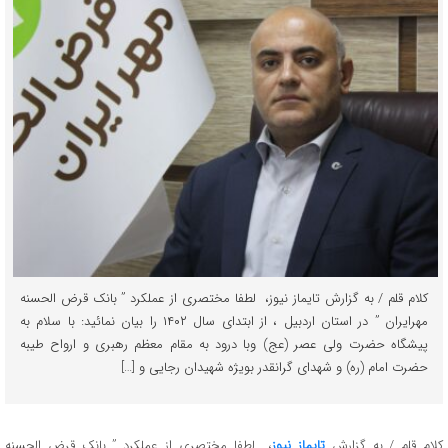
کلام قلم / به گزارش تایماز نیوز، لطفا مختصری از عملکرد ” بانک قرض الحسنه
مهرایران ” در استان اردبیل ، از ابتدای سال ۱۴۰۲ را بیان نمائید: با سلام به
پیشگاه حضرت ولی عصر (عج) وبا درود به مقام معظم رهبری و ارواح طیبه
حضرت امام (ره) و شهدای گرانقدر بویژه شهیدان رجایی و […]
کلام قلم / به گزارش
تایماز نیوز
، لطفا مختصری از عملکرد ” بانک قرض الحسنه