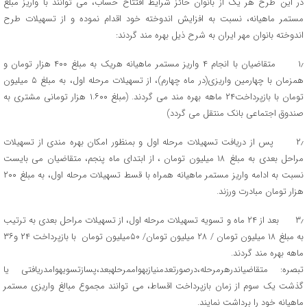
در این طرح هر یک از بانوان حائز شرایط افتتاح حساب، می توانند با واریز مبلغ
مستمر ماهیانه، نسبت به افزایش اندوخته خود اقدام نموده و از تسهیلات طرح
اندوخته بانوان مهر ایران به شرح ذیل بهره مند گردند:
۱٫ متقاضیان با انجام ۴ واریز مستمر ماهیانه هریک به مبلغ ۴۰۰ هزار تومان و
همزمان با چهارمین واریزی(در ماه چهارم)، از تسهیلات مرحله اول، به مبلغ ۵ میلیون
تومان با بازپرداخت۲۴ ماهه بهره مند می گردند. (مبلغ ۱.۶۰۰ هزار تومانی مشتری به
صندوق اجتماعی بانک منتقل می گردد)
۲٫ پس از دریافت تسهیلات مرحله اول و بمنظور امکان بهره مندی از تسهیلات
مراحل بعدی به مبلغ ۱۸ میلیون تومان ، از ابتدای ماه پنجم، متقاضیان می بایست
نسبت به ادامه واریز مستمر ماهیانه همراه با قسط تسهیلات مرحله اول، به مبلغ ۲۰۰
هزار تومان مبادرت ورزند.
۳٫ بعد از ۲۴ ماه و تسویه تسهیلات مرحله اول، از تسهیلات مراحل بعدی به ترتیب
به مبلغ ۱۸ میلیون تومان / ۲۸ میلیون تومان/ ۵۰میلیون تومان با بازپرداخت ۲۴ و۳۶
ماهه بهره مند گردند.
تبصره: متقاضیاندرهرمرحله،درصورتعدمنیازبهواممرحلهبعد،پسازتسویهوامدریافتی یا
گذشت یک سوم از زمان بازپرداخت اقساط، می توانند مجموع مبالغ واریزی مستمر
ماهیانه خود را برداشت نمایند.