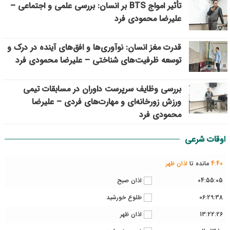
تأثیر امواج BTS بر انسان: بررسی علمی و اجتماعی –
علیرضا محمودی فرد
قدرت مغز انسان: نوآوری‌ها و افق‌های آینده در درک و
توسعه ظرفیت‌های شناختی – علیرضا محمودی فرد
بررسی وظايف سرپرست داوران در مسابقات تیمي
ورزش زورخانه‌ای و مهارت‌های فردی – علیرضا
محمودی فرد
اوقات شرعی
40
:
4
مانده تا
اذان ظهر
04:55:05
اذان صبح
06:29:38
طلوع خورشید
13:22:26
اذان ظهر