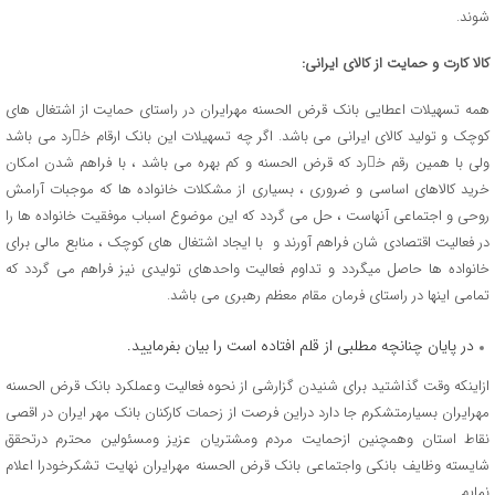
شوند.
کالا کارت و حمایت از کالای ایرانی:
همه تسهیلات اعطایی بانک قرض الحسنه مهرایران در راستای حمایت از اشتغال های
کوچک و تولید کالای ایرانی می باشد. اگر چه تسهیلات این بانک ارقام ﺧرد می باشد
ولی با همین رقم ﺧرد که قرض الحسنه و کم بهره می باشد ، با فراهم شدن امکان
خرید کالاهای اساسی و ضروری ، بسیاری از مشکلات خانواده ها که موجبات آرامش
روحی و اجتماعی آنهاست ، حل می گردد که این موضوع اسباب موفقیت خانواده ها را
در فعالیت اقتصادی شان فراهم آورند و با ایجاد اشتغال های کوچک ، منابع مالی برای
خانواده ها حاصل میگردد و تداوم فعالیت واحدهای تولیدی نیز فراهم می گردد که
تمامی اینها در راستای فرمان مقام معظم رهبری می باشد.
در پایان چنانچه مطلبی از قلم افتاده است را بیان بفرمایید.
ازاینکه وقت گذاشتید برای شنیدن گزارشی از نحوه فعالیت وعملکرد بانک قرض الحسنه
مهرایران بسیارمتشکرم جا دارد دراین فرصت از زحمات کارکنان بانک مهر ایران در اقصی
نقاط استان وهمچنین ازحمایت مردم ومشتریان عزیز ومسئولین محترم درتحقق
شایسته وظایف بانکی واجتماعی بانک قرض الحسنه مهرایران نهایت تشکرخودرا اعلام
نمایم.