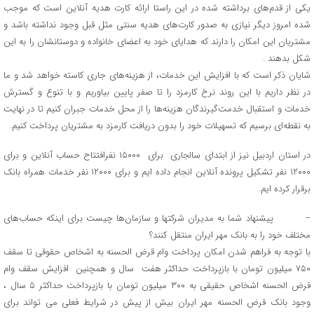
یکی از قدم‌های برداشته شده در این راستا ارائه کارت هدیه آنلاین است که موجب
شده امروز دیگر نیازی به صدور کارت‌های هدیه سنتی مثل قبل وجود نداشته باشد و
مشتریان این امکان را دارند که هدایای خود به اعضای خانواده و دوستانشان را به این
شکل بدهند .
شایان ‌ذکر است که با افزایش این خدمات، از هزینه‌های جاری کاسته خواهد شد و ما
در نظر داریم با این روند نرخ کارمزد را تا صفر پایین بیاوریم و با تنوع و گسترش
خدمات و استقبال خدمت‌گیرندگان هزینه‌ها را از محل خدمات جبران کنیم تا در نهایت
به نقطه‌ای برسیم که تسهیلات خود را بدون دریافت کارمزد به مشتریان پرداخت کنیم.
در استان اردبیل نیز از ابتدای سالجاری برای ۱۵۰۰۰ نفرافتتاح حساب آنلاین و برای
۱۲۰۰۰ نفر تشکیل پرونده آنلاین انجام داده ایم و برای ۱۲۰۰۰ نفر خدمات همراه بانک
برقرار کرده ایم.
– پيشنهاد شما به مديران شرکتها و سازمان‌ها چيست براي اينكه حساب‌هاي
مختلف خود را به بانك مهر ايران منتقل كنند؟
با توجه به فراهم شدن امکان پرداخت وام قرض الحسنه به اشخاص حقوقی تا سقف
۷۵۰ میلیون تومان با بازپرداخت حداکثر هفت سال و همچنین افزایش سقف وام
قرض الحسنه اشخاص حقیقی به ۳۰۰ میلیون تومان با بازپرداخت حداکثر ۵ سال ،
وجود بانک قرض الحسنه مهر ایران بیش از پیش در شرایط فعلی می تواند برای