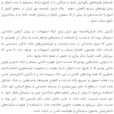
شده‌ایم هزینه‌های نگهداری اسناد و بایگانی را از طریق ارتباط مستقیم با ثبت ‌احوال و
سایر نهاد‌های مرتبط کاهش دهیم . بانک قرض الحسنه مهر ایران در سطح کشور تا
امروز با خدمت‌دهی به بیش از ۱۵ میلیون خانوار در راستای هدف بانک و با برنامه‌ریزی
دقیق حرکت نماید.
نگرش بانک قرض‌الحسنه مهر ایران برای ارائه تسهیلات، در پیش ‌گرفتن بانکداری
دیجیتال بوده که با جدیت و استفاده از بستر‌های فراهم شده به دنبال آن هستیم. تا
جایی که امروز به‌سادگی در بستر اینترنت و اپلیکیشن‌های بانک امکان دسترسی به
خدمات بانک همچون افتتاح حساب و تقاضای تسهیلات و… وجود دارد؛ تا حدی‌ که
می‌توان گفت تقریباً دیگر نیازی به حضور در شعبه بانک وجود ندارد.
ما از اولین بانک‌هایی بودیم که خدمت احراز هویت آنلاین سجام را ارائه دادیم و اولین
بانکی بودیم که از طریق ثبت‌ احوال احراز هویت را به‌صورت غیرحضوری انجام دادیم؛
به‌طوری که همه روند‌های کاغذی در این بانک برچیده شد و با نگرش دانش‌بنیان شدن
و با هدف تسهیل و تسریع ارائه خدمات و کاهش هزینه‌ها، واحدهایی در بانک تشکیل
شده است. در واقع به جای برون‌سپاری، از سرمایه اجتماعی و منابع انسانی خود بانک
استفاده می‌شود تا بیش از پیش ظرفیت‌های بانکداری نوین و دیجیتالی فعال شود. با
تیم جدید مدیریت ارشد بانک به مدیر عاملی جناب دکتر شمسی نژاد ، این روند با
جدیت دنبال می‌شود و معاونت فناوری اطلاعات بانک با استفاده از ظرفیت شرکت‌های
دانش‌بنیان به‌سوی دیجیتالی و هوشمند شدن در حرکت است.