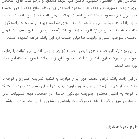
اشخاص(اعم از حقیقی/ حقوقی) تأمین می گردد، محدود و درخواست های اشخاص
برای دریافت تسهیلات از بانک ها نامحدود است.در این رابطه منابع بانک قرض الحسنه
مهر ایران نیز محدود و متقاضیان اخذ تسهیلات قرض الحسنه از این بانک نسبت به
سایر بانک ها بیشتر می باشند، لذا به منظوراستفاده بهینه از منابع و پاسخگویی
مناسب به متقاضیان بویژه افراد نیازمند و اقشارآسیب پذیر، اعطای تسهیلات قرض
الحسنه، بموجب امتیاز و اولویت صاحبان حساب نزد این بانک فراهم گردیده است.
از این رو دارندگان حساب های قرض الحسنه (جاری یا پس انداز) می توانند با رعایت
ضوابط و مقررات جاری بانک و به انتخاب خودشان از تسهیلات قرض الحسنه این بانک
بهره مند گردند.
در این راستا بانک قرض الحسنه مهر ایران مبادرت به تنظیم ضرایب امتیازی با توجه به
مدت انتظار هریک از مشتریان بمنظور اولویت بندی در اعطای تسهیلات نموده است که
با توجه به امتیاز مشتری بموجب میانگین حاصله در حساب، مبلغ تسهیلات قابل
استفاده و میزان اقساط ماهانه، در قسمت راهنمای مشتریان قابل مشاهده می باشد .
طرح اندوخته بانوان :