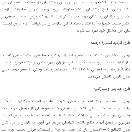
ازخدمات خوب بانک قرض الحسنه مهرایران برای مشتریان درخدمت به همنوعان می
باشد وبااین طرح مشتریان بانک میتوانند برای برخوردارنمودن سایراقشارنیازمند
بخصوص فرزندان وبستگان درجه یک ودیگر افراد ازتسهیلات قرض الحسنه، بخشی از
امتیاز حساب خودرا به آنها انتقال دهند تا این نیازمندان نیز بتوانند از وام قرض الحسنه
برای حل مشکل خود بهره مند شوند.
طرح کارمزد کمتراز۴ درصد:
برخی ازمشتریان هستند که ازتمامی امتیازتسهیلاتی حسابشان استفاده نمی کنند یا
نیاز ندارند ، بانک برای ایجادانگیزه در این عزیزان وبهره مندی از برکات قرض الحسنه،
متقابلاً کارمزد وام اعطایی را کمتز از۴ درصد منظورمیکند وحتی تا صفر درصد یعنی
بدون کارمزد کاهش می دهد.
طرح حمایتی ومشارکتی:
برخی از اشخاص بویژه اشخاص حقوقی، شرکت ها، کارخانجات ،کارگاهها ، ادارات ،
نهادها و موسسات و حتی اشخاص حقیقی که مجموعه ای از پرسنل در فعالیت
اقتصادی خود دارند، منابعی در اختیار دارند که با عقد تفاهم نامه با بانک قرض الحسنه
مهرایران و تلفیق آنها با منابع بانک ، شرایطی فراهم می آورند که کارکنان و افراد شان
بدون انتظارو تا
۶۰۰
میلیون ريال نیز جهت رفع نیاز از تسهیلات قرض الحسنه بهره مند