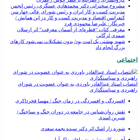
مشروح سخنرانی دکتر محمدهادی عسگری، رئیس انجمن
مدیریت کسب و کار ایران و رئیس شورای عالی چهارمین
کنفرانس اقتصاد و مدیریت کسب و کار در این همایش /
خبرنگار: علیرضا محمودی فرد
معرفی کتاب “قطره‌ای از آسمان معرفت” اثر ارسلان
صمدی لرگانی
شهید بهشتی یک امت بود/ بدون تشکیلات نمی‌شود کارهای
بزرگ انجام داد
اجتماعی
انتصاب استاد عبدالقادر باوردی به عنوان عضویت در شورای
راهبردی و سیاستگذاری
افسردگی و افسردگی در زمان جنگ / مهسا فخرذاکری
نقش روان‌شناس در جامعه در دوران جنگ و پساجنگ /
شیرین اسدی
شوره زار اشک اثر دکتر سیده نجمه سعدی
​آخرین کامیت؛ بدرود ماهان ملک آرا