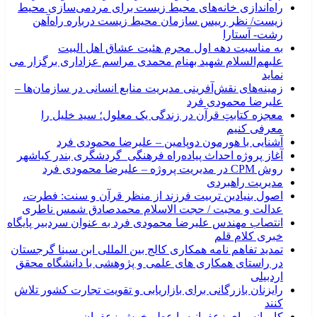
راه‌اندازی خانه‌های محیط زیست برای مردمی‌سازی محیط
زیست/ نظر رییس سازمان محیط زیست درباره راه‌آهن
رشت- آستارا
به مناسبت دهه اول محرم هئیت عشاق اهل البیت
علیهم‌السلام شهید بهنام محمدی مراسم عزاداری برگزار می
نماید
زمینه‌های نقش‌آفرینی مدیریت منابع انسانی در سازمان‌ها –
علیرضا محمودی فرد
معجزه کتابتِ قرآن در زندگی یک معلول؛ سید خلیل را
معرفی کنیم
آشنایی با هورمون دوپامین – علیرضا محمودی فرد
آغاز پروژه احداث پیاده‌راه فرهنگی_گردشگری بندر کیاشهر
روش CPM در مدیریت پروژه – علیرضا محمودی فرد
مدیریت راهبردی
اصول بنیادین تربیت فرزند از منظر قرآن و سنت: فطرت،
عدالت و محبت / حجت الاسلام محمدصادق شمس ناطری
انتصاب مهندس علیرضا محمودی فرد به عنوان سردبیر پایگاه
خبری کلام قلم
تمدید تفاهم نامه همکاری کالج بین المللی ابن سینا گرجستان
در راستای همکاری های علمی و پژوهشی با دانشگاه محقق
اردبیلی
رایزنان بازرگانی برای بازاریابی و تقویت تجارت کشور تلاش
کنند
کاروانسرای زعفرانیه با عطر خوش زعفران