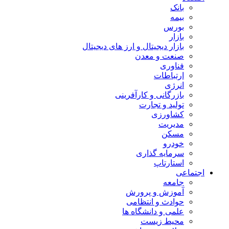
بانک
بیمه
بورس
بازار
بازار دیجیتال و ارز های دیجیتال
صنعت و معدن
فناوری
ارتباطات
انرژی
بازرگانی و کارآفرینی
تولید و تجارت
کشاورزی
مدیریت
مسکن
خودرو
سرمایه گذاری
استارتاپ
اجتماعی
جامعه
آموزش و پرورش
حوادث و انتظامی
علمی و دانشگاه ها
محیط زیست