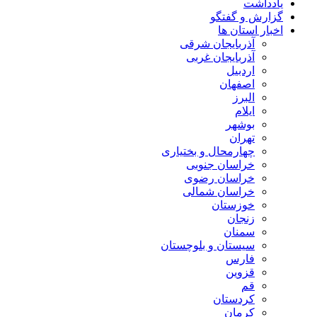
یادداشت
گزارش و گفتگو
اخبار استان ها
آذربایجان شرقی
آذربایجان غربی
اردبیل
اصفهان
البرز
ایلام
بوشهر
تهران
چهارمحال و بختیاری
خراسان جنوبی
خراسان رضوی
خراسان شمالی
خوزستان
زنجان
سمنان
سیستان و بلوچستان
فارس
قزوین
قم
کردستان
کرمان