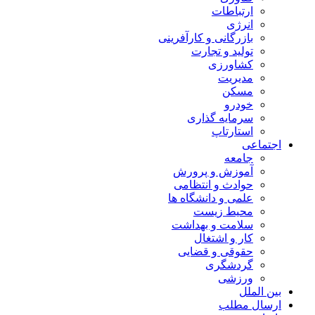
ارتباطات
انرژی
بازرگانی و کارآفرینی
تولید و تجارت
کشاورزی
مدیریت
مسکن
خودرو
سرمایه گذاری
استارتاپ
اجتماعی
جامعه
آموزش و پرورش
حوادث و انتظامی
علمی و دانشگاه ها
محیط زیست
سلامت و بهداشت
کار و اشتغال
حقوقی و قضایی
گردشگری
ورزشی
بین الملل
ارسال مطلب