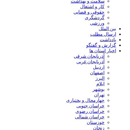
سلامت و بهداشت
کار و اشتغال
حقوقی و قضایی
گردشگری
ورزشی
بین الملل
ارسال مطلب
یادداشت
گزارش و گفتگو
اخبار استان ها
آذربایجان شرقی
آذربایجان غربی
اردبیل
اصفهان
البرز
ایلام
بوشهر
تهران
چهارمحال و بختیاری
خراسان جنوبی
خراسان رضوی
خراسان شمالی
خوزستان
زنجان