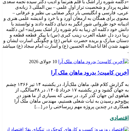
«دکلمه شوره زار اشک با قلم هنرنما و ادیب دکتر سیده نجمه سعدی
نظریه پرداز و شخصیت تراز اول علمی – بین المللی 3 زبانه‌ی
عربی، فارسی و انگلیسی بار دیگر صفایی بی نظیر و عرفانی –
معنوی برای همگان به ارمغان آورد و با خرد و اندیشه علمی هنری و
ادیبانه خود طرواتی شور انگیز به دنیای دکلمه دادند و توانستند با
دانش خود دکلمه ای زیبا به نام شوره زار اشک بسرایند» این دکلمه
زیبا درد دل عقیله العرب زینب کبری (س) با پیکر قطعه قطعه و
دستان مبارک و بریده حضرت عباس (ع) و چگونگی اسارت ایشان و
شهید شدن آقا اباعبداله الحسین (ع) و اسارت امام سجاد (ع) میباشد
.
10 جولای 2026
​آخرین کامیت؛ بدرود ماهان ملک آرا
به گزارش کلام قلم، ماهان ملک‌آرا، در یکشنبه ۱۴ تیر ۱۳۶۶ چشم
به جهان گشود و در یکشنبه ۱۷ خرداد ۱۴۰۵، در ۳۸سالگی، از
هیاهوی این جهان گذر کرد. در سنی که بسیاری از ما هنوز در
پیچ‌وخم رسیدن به ثبات شغلی هستیم، مهندس ماهان ملک آرا
همکاری در چندین پروژه مهم زیرساختی را در […]
اقتصادی