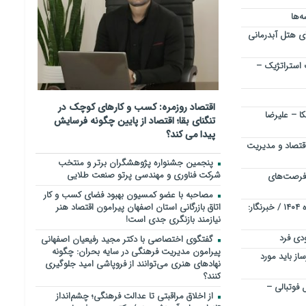
ه‌ها
رای هتل آبدرمانی
 استراتژیک –
اقتصاد روزمره: کسب‌ و کارهای کوچک در
کا – علیرضا
تنگنای بقا؛ اقتصاد از پایین چگونه فرسایش
پیدا می کند؟
اقتصاد و مدیریت
پنجمین جشنواره پژوهشگران برتر و منتخب
شرکت فناوری و مهندسی پرتو صنعت طلایی
 فرصت‌های
مصاحبه با عضو کمسیون بهبود فضای کسب و کار
قیمت زنده طلا در ۳۰م اردیبهشت ماه ۱۴۰۴ / خبرنگار:
اتاق بازرگانی استان اصفهان پیرامون اقتصاد هنر
نیازمند بازنگری جدی است!
دی فرد
گفتگوی اختصاصی با دکتر مجید رفیعیان اصفهانی
پیرامون مدیریت فرهنگی در سایه بحران: چگونه
ز باید مورد
نهادهای هنری می‌توانند از فروپاشی امید جلوگیری
کنند؟
 فوتبالی –
از اخلاق مراقبتی تا عدالت فرهنگی؛ چشم‌انداز