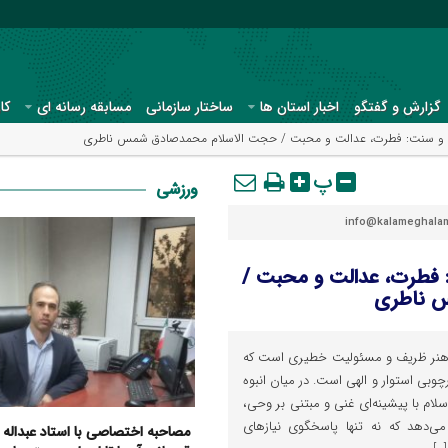
گزارش و گفتگو
اخبار استان ها
ساختار سازمانی
مسابقه رسانه ای
کا
قرآن و سنت: فطرت، عدالت و محبت / حجت الاسلام محمدصادق شمس ناطری
پ
ورزشی
info@kalameghalam
: فطرت، عدالت و محبت /
 ناطری
د، هنر ظریف و مسئولیت خطیری است که
چوبی استوار و الهی است. در میان انبوه
لام با پیشینه‌ای غنی و مبتنی بر وحی،
 می‌دهد که نه تنها پاسخگوی نیازهای
مصاحبه اختصاصی با استاد عبداله عا