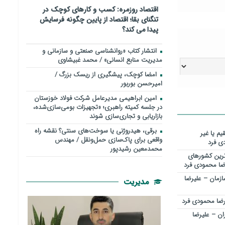
اقتصاد روزمره: کسب‌ و کارهای کوچک در
تنگنای بقا؛ اقتصاد از پایین چگونه فرسایش
پیدا می کند؟
انتشار کتاب «روانشناسی صنعتی و سازمانی و
مدیریت منابع انسانی» / محمد غبیشاوی
امضا کوچک، پیشگیری از ریسک بزرگ /
امیرحسن بوربور
امین ابراهیمی مدیرعامل شرکت فولاد خوزستان
در جلسه کمیته راهبری؛ «تجهیزات بومی‌سازی‌شده،
بازاریابی و تجاری‌سازی شوند
برقی، هیدروژنی یا سوخت‌های سنتی؟ نقشه راه
یم یا غیر
واقعی برای پاک‌سازی حمل‌ونقل / مهندس
ی فرد
محمدمعین رشیدپور
رین کشورهای
رضا محمودی فرد
سازمان – علیرضا
مدیریت
یرضا محمودی فرد
ان – علیرضا