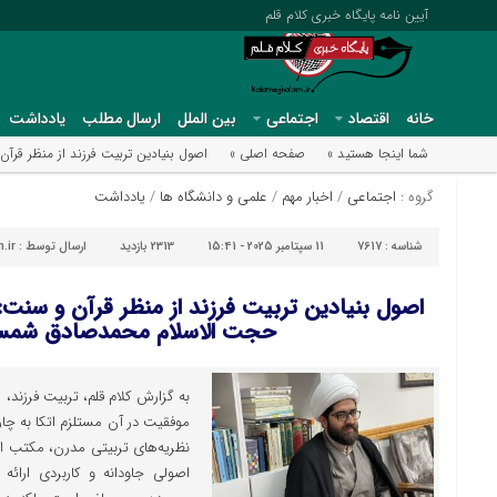
آیین نامه پایگاه خبری کلام قلم
خانه
اقتصاد
اجتماعی
بین الملل
ارسال مطلب
یادداشت
شما اینجا هستید »
صفحه اصلی »
اصول بنیادین تربیت فرزند از منظر 
گروه :
اجتماعی
/
اخبار مهم
/
علمی و دانشگاه ها
/
یادداشت
شناسه :
7617
11 سپتامبر 2025 - 15:41
2313 بازدید
ارسال توسط :
.ir
اصول بنیادین تربیت فرزند از منظر قرآن و سنت
حجت الاسلام محمدصادق شمس
به گزارش کلام قلم، تربیت فرزن
موفقیت در آن مستلزم اتکا به چار
نظریه‌های تربیتی مدرن، مکتب اس
اصولی جاودانه و کاربردی ارائه