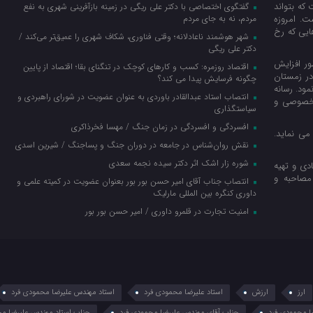
که بتواند
گفتگوی اختصاصی با دکتر علی ریگی در زمینه بازآفرینی شهری به نفع
ت. امروزه
مردم، نه به جای مردم
ایی که رخ
شهر هوشمند ناعادلانه؛ وقتی فناوری، شکاف شهری را عمیق‌تر می‌کند /
دکتر علی ریگی
ور افزایش
اقتصاد روزمره: کسب‌ و کارهای کوچک در تنگنای بقا؛ اقتصاد از پایین
در زمستان
چگونه فرسایش پیدا می کند؟
نمود. رسانه
انتصاب استاد عبدالقادر باوردی به عنوان عضویت در شورای راهبردی و
ا خصوصی و
سیاستگذاری
افسردگی و افسردگی در زمان جنگ / مهسا فخرذاکری
می نماید.
نقش روان‌شناس در جامعه در دوران جنگ و پساجنگ / شیرین اسدی
شوره زار اشک اثر دکتر سیده نجمه سعدی
دی و تهیه
مصاحبه و
انتصاب جناب آقای امیر حسن بور بور بعنوان عضویت در کمیته علمی و
داوری کنگره بین المللی مارلیک
امنیت تجارت در قلمرو داوری / امیر حسن بور بور
ارز
ارزش
استاد علیرضا محمودی فرد
استاد مهندس علیرضا محمودی فرد
ا محمودی فرد
جناب آقای مهندس علیرضا محمودی فرد
جناب استاد مهندس علیرضا مح