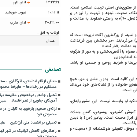
13:22:19
اذان ظهر
 از ستون‌های اصلی تربیت اسلامی است.
20:12:11
غروب خورشید
گاه، محبت، توجه و تربیت را نیز در بر
می‌گیرد. قرآن کریم به صراحت می‌فرماید: «إِنَّ اللَّهَ يَأْمُرُ بِالْعَدْلِ وَالْإِحْسَانِ…» (نحل: ۹۰)؛ به راستی خداوند به عدالت و
20:32:00
اذان مغرب
اوقات به افق :
نبیه، از بزرگ‌ترین آفات تربیت است که
 می‌فرمایند: «در بخشش بین فرزندانت
 عدالت رفتار کنند.»
 همراه با آگاهی‌بخشی و به دور از هرگونه
 انتقام‌جویی.
نایی‌ها و شرایط روحی و جسمی او باشد.
تصادفی
 این کالبد است. بدون عشق و مهر، هیچ
خطای از قلم انداختن، اثرگذاری مستق
ی خانواده را از نشانه‌های خود می‌داند
مستقیم در رخدادها – علیرضا محمود
تحلیل جامعی درخصوص مقایسه برت
آمریکای جنوبی از نظر اقتصاد – علی
رد او وابسته نیست. این عشق پایه‌ای،
ارائه‌ی صحیح بازخورد به کارکنان در 
آغوش کشیدن، بوسیدن، گفتن جملات
محمودی فرد
 ابراز محبت است. پیامبر (ص) با دیدن
تحلیلی بر اقتصاد ملی آرژانتین – عل
ی‌گذاشت.
موفق، تلفیقی هوشمندانه از «محبت» و
راهکارهای کاهش ترافیک در شهر تهر
محمودی فرد