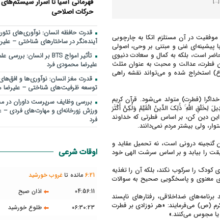
…]
قهرمانی آسیا تا اسرار سیستم‌های 
حرکات اصلاحی
قدرت حافظه انسان: نوآوری‌های تئوری
وفقیت در آن مستلزم اتکا به چارچوبی
آینده‌نگر در ساختارهای شناختی – علی
ا پیشینه‌ای غنی و مبتنی بر وحی، اصولی
 حاضر است، بلکه به کمال و سعادت دنیوی
تأثیر امواج BTS بر انسان: ب
دین فطرت، عدالت و محبت به عنوان مثلث
علیرضا محمودی فرد
) استخراج شده و می‌تواند نقشه راهی
قدرت مغز انسان: نوآوری‌ها و افق‌های
توسعه ظرفیت‌های شناختی – علیرضا 
اگرا (فطرت) متولد می‌شود. قرآن کریم
بررسی وظايف سرپرست داوران در مس
ِخَلْقِ اللَّهِ ۚ ذَٰلِكَ الدِّينُ الْقَيِّمُ وَلَٰكِنَّ أَكْثَرَ
ورزش زورخانه‌ای و مهارت‌های فردی – 
شی خالص به سوی این دین کن، بر اساس فطرتی که خداوند
فرد
ار، ولی بیشتر مردم نمی‌دانند.
 گنجینه درونی است، نه تحمیل عقاید و
اوقات شرعی
قت را بیابد و بر اساس سرشت الهی خود
 کودک را سرکوب نکند، بلکه آن را تغذیه
21
:
6
مانده تا
غروب خورشید
فضای معنوی و پاسخگویی صحیح به سوالات
04:56:11
اذان صبح
برنامه‌های ضداخلاقی، رفتارهای ناپسند
کرم (ص) می‌فرمایند: «هر نوزادی بر فطرت
06:30:23
طلوع خورشید
یا مجوس می‌کنند.»