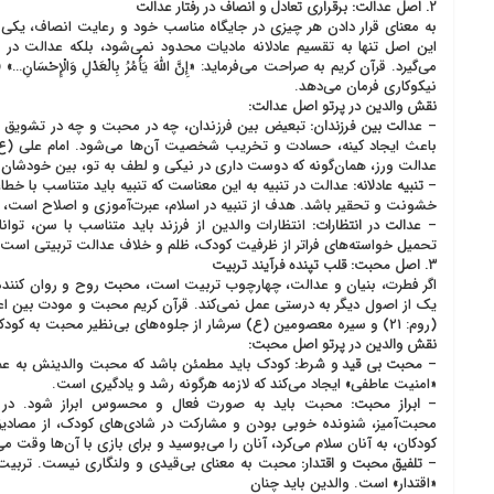
۲. اصل عدالت: برقراری تعادل و انصاف در رفتار
عدالت
به معنای قرار دادن هر چیزی در جایگاه مناسب خود و رعایت انصاف، یکی
این اصل تنها به تقسیم عادلانه مادیات محدود نمی‌شود، بلکه عدالت در ن
نیکوکاری فرمان می‌دهد.
نقش والدین در پرتو اصل عدالت:
–
عدالت بین فرزندان:
تبعیض بین فرزندان، چه در محبت و چه در تشویق و ت
باعث ایجاد کینه، حسادت و تخریب شخصیت آن‌ها می‌شود. امام علی (ع)
عدالت ورز، همان‌گونه که دوست داری در نیکی و لطف به تو، بین خودشان به
–
تنبیه عادلانه:
عدالت در تنبیه به این معناست که تنبیه باید متناسب با خطا،
خشونت و تحقیر باشد. هدف از تنبیه در اسلام، عبرت‌آموزی و اصلاح است، نه
–
عدالت در انتظارات:
انتظارات والدین از فرزند باید متناسب با سن، توا
تحمیل خواسته‌های فراتر از ظرفیت کودک، ظلم و خلاف عدالت تربیتی است.
۳. اصل محبت: قلب تپنده فرآیند تربیت
اگر فطرت، بنیان و عدالت، چهارچوب تربیت است،
محبت
روح و روان کننده
یک از اصول دیگر به درستی عمل نمی‌کند. قرآن کریم محبت و مودت بین اعضا
(روم: ۲۱) و سیره معصومین (ع) سرشار از جلوه‌های بی‌نظیر محبت به کودکان است.
نقش والدین در پرتو اصل محبت:
–
محبت بی قید و شرط:
کودک باید مطمئن باشد که محبت والدینش به عملک
«امنیت عاطفی» ایجاد می‌کند که لازمه هرگونه رشد و یادگیری است.
–
ابراز محبت:
محبت باید به صورت فعال و محسوس ابراز شود. در 
محبت‌آمیز، شنونده خوبی بودن و مشارکت در شادی‌های کودک، از مصادیق
کودکان، به آنان سلام می‌کرد، آنان را می‌بوسید و برای بازی با آن‌ها وقت م
–
تلفیق محبت و اقتدار:
محبت به معنای بی‌قیدی و ولنگاری نیست. تربیت 
«اقتدار» است. والدین باید چنان