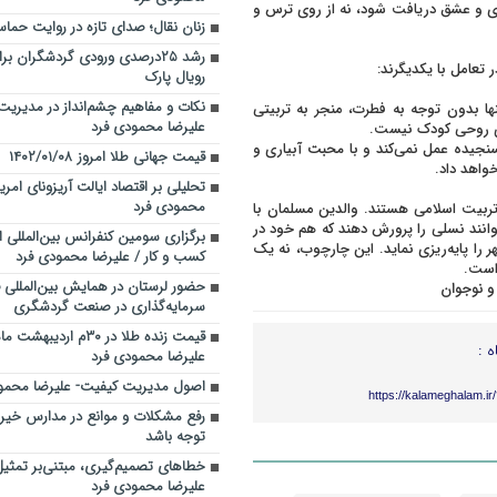
سوزی و عشق دریافت شود، نه از روی ترس و
زنان نقال؛ صدای تازه در روایت حماس
رشد ۲۵درصدی ورودی گردشگران ب
تعامل با یکدیگرند:
رویال پارک
نکات و مفاهیم چشم‌انداز در مدیریت
 بدون توجه به فطرت، منجر به تربیتی
علیرضا محمودی فرد
ای روحی کودک نیست.
جیده عمل نمی‌کند و با
محبت
آبیاری و
قیمت جهانی طلا امروز ۱۴۰۲/۰۱/۰۸
واهد داد.
تحلیلی بر اقتصاد ایالت آریزونای امری
محمودی فرد
ربیت اسلامی هستند. والدین مسلمان با
وانند نسلی را پرورش دهند که هم خود در
برگزاری سومین کنفرانس بین‌المللی 
را پایه‌ریزی نماید. این چارچوب، نه یک
کسب و کار / علیرضا محمودی فرد
 است.
حضور لرستان در همایش بین‌المللی
و نوجوان
سرمایه‌گذاری در صنعت گردشگری
ه :
علیرضا محمودی فرد
اصول مدیریت کیفیت- علیرضا محمو
https://kalameghalam.i
رفع مشکلات و موانع در مدارس خیرسا
توجه باشد
خطاهای تصمیم‌گیری، مبتنی‌بر تمثیل
علیرضا محمودی فرد