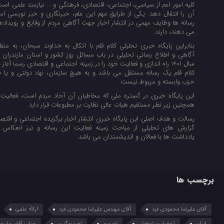
کلیه امور اعم از سیاسی، اجتماعی، اقتصادی، فرهتگی و … نیازمند علمی است 
آن را انتقال دهد. یکی از طرایق مهم این علم، خبرنگاری و خبر نویسی اس
رسانه ها وظایف مهمی در انتشار اخبار جهت آگاهی مردم از وقایع و رویداده
می دهند، دارند.
بنابراین پایگاه خبری تحلیلی کلام قلم با اتکال به خداوند سبحان، به منظ
آگاهی و اطلاع رسانی تحلیلی در باب مسائل روز کشور و استان مازندران 
سال 1401 راه اندازی و فعالیت خود را در زمینه اجتماعی و اقتصادی رسما آغاز 
کلام قلم یک رسانه مستقل می باشد و به هیچ سازمان، نهاد دولتی و ی
حزب وابسته و مربوط نیست.
این پایگاه خبری در گستره ملی که مخاطبان آن آحاد مردم است، فعالیت 
همچنین زیر نظر مستقیم هیات عالی نظارت بر مطبوعات قرار دارد.
رسالت و هدف اصلی این پایگاه خبری انتشار اخبار برگزیده اجتماعی و اقتصا
گزارش های تحلیلی از مباحث زمینه فعالیت این رسانه و نیز انعکاس 
یادداشت ها با فعالان و اندیشمندان می باشد.
برچسب ها
آقای علیرضا محمودی فرد
آقای مهندس علیرضا محمودی فرد
ارائه علمی
ایران
تحقیق و پژوهش
تصمیم
تصمیم‌گیری
جناب آقای علیرض