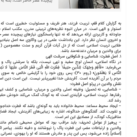
پیچیده عصر حاضر است، بلکه به [
به گزارش کلام قلم،
تربیت فرزند، هنر ظریف و مسئولیت خطیری است که م
استوار و الهی است. در میان انبوه نظریه‌های تربیتی مدرن، مکتب اسلام ب
جاودانه و کاربردی ارائه می‌دهد که نه تنها پاسخگوی نیازهای پیچیده عصر
و اخروی انسان نظر دارد. این یادداشت علمی در پی واکاوی سه اصل بنیا
طلایی تربیت اسلامی است که از دل آیات قرآن کریم و سنت معصومین (ع
برای والدین و مربیان دغدغه‌مند باشد.
۱. اصل فطرت: شناسایی و شکوفایی سرشت الهی
در نگاه اسلامی، انسان لوح سفید و تهی نیست، بلکه با سرشتی پاک و خد
می‌فرماید: «فَأَقِمْ وَجْهَكَ لِلدِّينِ حَنِيفًا ۚ فِطْرَتَ اللَّهِ الَّتِي فَطَرَ النَّاسَ عَلَيْهَا ۚ لَا تَبْدِيلَ ل
النَّاسِ لَا يَعْلَمُونَ» (روم: ۳۰)؛ پس روی خود را با گرای
مردم را بر آن آفریده است. آفرینش خدا تغییرپذیر نیست. این است دین استو
نقش والدین در پرتو اصل فطرت:
–
شناسایی، نه تحمیل:
وظیفه اصلی والدین و مربیان، شناسایی و کشف این
رفتارها. تربیت اسلامی، فرآیندی است که به کودک کمک می‌کند خودش حقی
رشد کند.
–
ایجاد محیط مساعد:
محیط خانواده باید به گونه‌ای باشد که فطرت خداجوی
و تقویت کند. گفتگوهای خداگونه، اشاره به زیبایی‌های آفرینش، ایجاد 
متافیزیک کودک، از مصادیق این امر است.
–
پرهیز از عوامل تحریف:
باید مراقب بود که عوامل محیطی ناسالم مانند 
والدین و ارتباطات مضر، این فطرت پاک را نپوشانند و دفینه نکنند. پیامبر ا
[اسلام] زاده می‌شود، پس این پدر و مادرش هستند که او را یهودی، نصرانی 