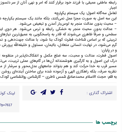
رابطه عاطفی عمیقی با فرزند خود برقرار کنند که امر و نهی آنان از سر دل
اجبار.
تعامل سه‌گانه اصول: یک سیستم یکپارچه
این سه اصل به صورت مجزا عمل نمی‌کنند، بلکه مانند یک سیستم یکپارچه در 
–
محبت بدون عدالت
منجر به لوس‌بار آمدن و تبعیض می‌شود.
–
عدالت بدون محبت
منجر به خشکی رابطه و ترس می‌شود. هر دوی اینها
سطحی و صرفاً ظاهری می‌شوند که قادر به پاسخگویی به عمیق‌ترین نیازه
تربیتی که بر اساس
شناخت فطرت
کودک بنا شود، با
عدالت
جهت‌دهی و نسن
گرم می‌شود، در نهایت انسانی متعادل، باایمان، مسئول و خلیفه‌الله پرورش خ
و در پایان:
اصول فطرت، عدالت و محبت، سه ضلع مکمل و انفکاک‌ناپذیر در منظومه ت
درک این اصول و به کارگیری هوشمندانه آن‌ها در گام‌های عملی تربیت، می‌ت
مسیر قرب به خدا حرکت کند و هم بتواند جامعهای عدل‌محور و سرشار از مهر 
نظریه صرف، بلکه راهکاری الهی و آزموده شده برای ساختن آینده‌ای روشن
به قلم: حجت الاسلام محمدصادق شمس ناطری – کارشناس روانشناسی کودک 
اشتراک گذاری :
لینک کوتا
r/?p=7617
برچسب ها