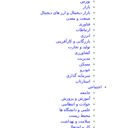
بورس
بازار
بازار دیجیتال و ارز های دیجیتال
صنعت و معدن
فناوری
ارتباطات
انرژی
بازرگانی و کارآفرینی
تولید و تجارت
کشاورزی
مدیریت
مسکن
خودرو
سرمایه گذاری
استارتاپ
اجتماعی
جامعه
آموزش و پرورش
حوادث و انتظامی
علمی و دانشگاه ها
محیط زیست
سلامت و بهداشت
کار و اشتغال