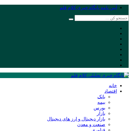
آیین نامه پایگاه خبری کلام قلم
خانه
اقتصاد
بانک
بیمه
بورس
بازار
بازار دیجیتال و ارز های دیجیتال
صنعت و معدن
فناوری