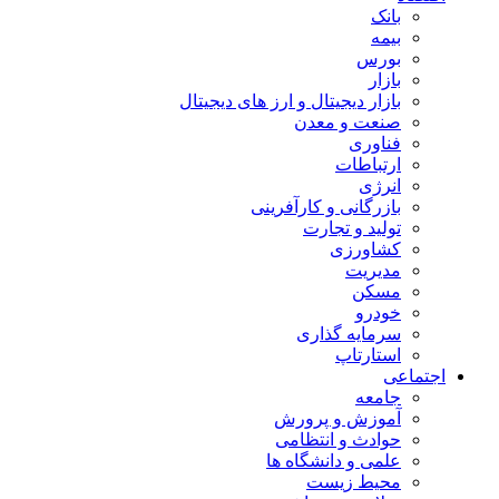
بانک
بیمه
بورس
بازار
بازار دیجیتال و ارز های دیجیتال
صنعت و معدن
فناوری
ارتباطات
انرژی
بازرگانی و کارآفرینی
تولید و تجارت
کشاورزی
مدیریت
مسکن
خودرو
سرمایه گذاری
استارتاپ
اجتماعی
جامعه
آموزش و پرورش
حوادث و انتظامی
علمی و دانشگاه ها
محیط زیست