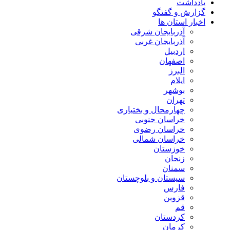
یادداشت
گزارش و گفتگو
اخبار استان ها
آذربایجان شرقی
آذربایجان غربی
اردبیل
اصفهان
البرز
ایلام
بوشهر
تهران
چهارمحال و بختیاری
خراسان جنوبی
خراسان رضوی
خراسان شمالی
خوزستان
زنجان
سمنان
سیستان و بلوچستان
فارس
قزوین
قم
کردستان
کرمان