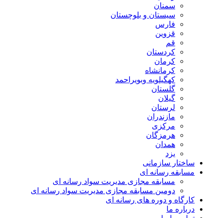
سمنان
سیستان و بلوچستان
فارس
قزوین
قم
کردستان
کرمان
کرمانشاه
کهگیلویه وبویراحمد
گلستان
گیلان
لرستان
مازندران
مرکزی
هرمزگان
همدان
یزد
ساختار سازمانی
مسابقه رسانه ای
مسابقه مجازی مدیریت سواد رسانه ای
دومین مسابقه مجازی مدیریت سواد رسانه ای
کارگاه و دوره های رسانه ای
درباره ما