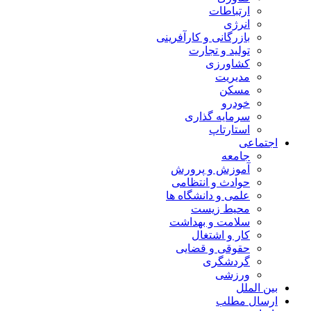
ارتباطات
انرژی
بازرگانی و کارآفرینی
تولید و تجارت
کشاورزی
مدیریت
مسکن
خودرو
سرمایه گذاری
استارتاپ
اجتماعی
جامعه
آموزش و پرورش
حوادث و انتظامی
علمی و دانشگاه ها
محیط زیست
سلامت و بهداشت
کار و اشتغال
حقوقی و قضایی
گردشگری
ورزشی
بین الملل
ارسال مطلب