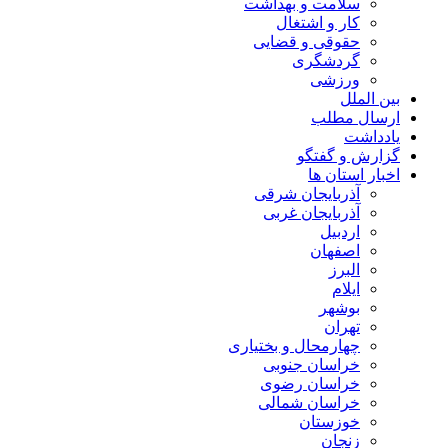
سلامت و بهداشت
کار و اشتغال
حقوقی و قضایی
گردشگری
ورزشی
بین الملل
ارسال مطلب
یادداشت
گزارش و گفتگو
اخبار استان ها
آذربایجان شرقی
آذربایجان غربی
اردبیل
اصفهان
البرز
ایلام
بوشهر
تهران
چهارمحال و بختیاری
خراسان جنوبی
خراسان رضوی
خراسان شمالی
خوزستان
زنجان